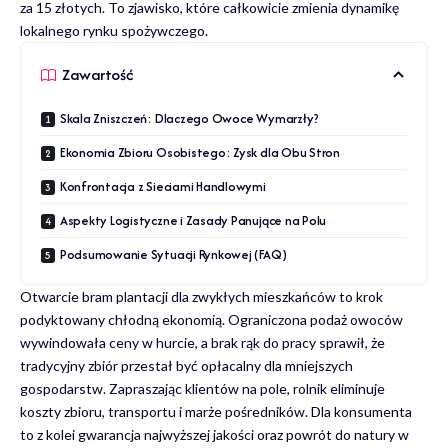
za 15 złotych. To zjawisko, które całkowicie zmienia dynamikę
lokalnego rynku spożywczego.
Zawartość
Skala Zniszczeń: Dlaczego Owoce Wymarzły?
Ekonomia Zbioru Osobistego: Zysk dla Obu Stron
Konfrontacja z Sieciami Handlowymi
Aspekty Logistyczne i Zasady Panujące na Polu
Podsumowanie Sytuacji Rynkowej (FAQ)
Otwarcie bram plantacji dla zwykłych mieszkańców to krok
podyktowany chłodną ekonomią. Ograniczona podaż owoców
wywindowała ceny w hurcie, a brak rąk do pracy sprawił, że
tradycyjny zbiór przestał być opłacalny dla mniejszych
gospodarstw. Zapraszając klientów na pole, rolnik eliminuje
koszty zbioru, transportu i marże pośredników. Dla konsumenta
to z kolei gwarancja najwyższej jakości oraz powrót do natury w