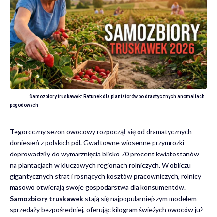
Samozbiory truskawek: Ratunek dla plantatorów po drastycznych anomaliach
pogodowych
Tegoroczny sezon owocowy rozpoczął się od dramatycznych
doniesień z polskich pól. Gwałtowne wiosenne przymrozki
doprowadziły do wymarznięcia blisko 70 procent kwiatostanów
na plantacjach w kluczowych regionach rolniczych. W obliczu
gigantycznych strat i rosnących kosztów pracowniczych, rolnicy
masowo otwierają swoje gospodarstwa dla konsumentów.
Samozbiory truskawek
stają się najpopularniejszym modelem
sprzedaży bezpośredniej, oferując kilogram świeżych owoców już