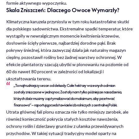
formie aktywnego wypoczynku.
Skala Zniszczeń: Dlaczego Owoce Wymarzły?
Klimatyczna karuzela przyniosła w tym roku katastrofalne skutki
dla polskiego sadownictwa. Ekstremalne spadki temperatur, które
wystąpiły w newralgicznym momencie kwitnienia krzewów,
dosłownie ścięły pierwsze, najbardziej dorodne pąki. Brak
pokrywy śnieżnej, która zazwyczaj działa jak
naturalny magazyn
cieplny
, pozostawił rośliny bez żadnej warstwy ochronnej. W
efekcie plantatorzy szacują ubytki w plonowaniu na poziomie od
60 do nawet 80 procent w zależności od lokalizacji i
ukształtowania terenu.
„To najtrudniejszy sezon od dekady. Całe hektary wczesnych odmian
zostały zniszczone w jedną noc. Zostały nam tylko późniejsze nasadzenia,
których zbiór musimy zoptymalizować do maksimum, aby przetrwać
finansowo” – raportują przedstawiciele izb rolniczych z centralnej Polski.
Utrata głównej fali plonu oznacza nie tylko mniejszy zarobek, ale
również konieczność pokrycia stałych kosztów nawożenia,
ochrony roślin i dzierżawy gruntów z ułamka przewidywanych
przychodów. W takiej sytuacji tradycyjny model oparty na