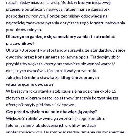
relacji między miastem a wsią. Model, w którym inicjatywę
przejmuje ostateczny nabywca, ratuje finanse dziesiątek
gospodarstw rolnych. Poniżej zebraliśmy odpowiedzi na
najczęściej zadawane pytania dotyczące tego formatu nabywania
produktów rolnych.
Dlaczego organizuje się samozbiory zamiast zatrudniać
pracowników?
Utrata 70 procent kwiatostanów sprawiła, że standardowy
zbiór
owoców przez konsumenta
to jedyna opcja. Tradycyjny zbiór
przyniósłby większe koszty pracownicze niż wynosi wartość
nielicznych owoców, które przetrwały przymrozki.
Jaka jest średnia stawka za kilogram zebranych
własnoręcznie owoców?
W bieżącym roku stawka stabilizuje się na poziomie około 15
złotych za kilogram netto, co stanowi znacznie korzystniejszą
ofertę niż taryfy giełdowe i sklepowe.
Czy przed wejściem na pole obowiązują zapisy?
Większość rolników wymaga wcześniejszego kontaktu
telefonicznego lub śledzenia ich profili w mediach
społecznościowych. Dostępność rzędów zmienia się dynamicznie