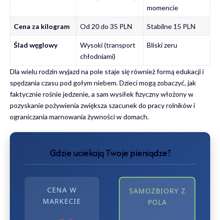
momencie
Cena za kilogram
Od 20 do 35 PLN
Stabilne 15 PLN
Ślad węglowy
Wysoki (transport
Bliski zeru
chłodniami)
Dla wielu rodzin wyjazd na pole staje się również formą edukacji i
spędzania czasu
pod gołym niebem
. Dzieci mogą zobaczyć, jak
faktycznie rośnie jedzenie, a sam wysiłek fizyczny włożony w
pozyskanie pożywienia zwiększa szacunek do pracy rolników i
ograniczania marnowania żywności w domach.
Gdzie uciekają Twoje pieniądze?
CENA W
SAMOZBIORY Z
MARKECIE
POLA