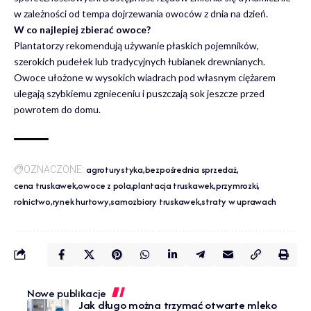
w zależności od tempa dojrzewania owoców z dnia na dzień.
W co najlepiej zbierać owoce?
Plantatorzy rekomendują używanie płaskich pojemników,
szerokich pudełek lub tradycyjnych łubianek drewnianych.
Owoce ułożone w wysokich wiadrach pod własnym ciężarem
ulegają szybkiemu zgnieceniu i puszczają sok jeszcze przed
powrotem do domu.
agroturystyka
bezpośrednia sprzedaż
OZNACZONE:
cena truskawek
owoce z pola
plantacja truskawek
przymrozki
rolnictwo
rynek hurtowy
samozbiory truskawek
straty w uprawach
Nowe publikacje
Jak długo można trzymać otwarte mleko