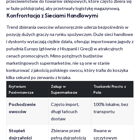
przeciwieństwie do towarów sklepowych, które często zbiera się
w fazie półdojrzałej, aby przetrwały logistykę magazynową.
Konfrontacja z Sieciami Handlowymi
Trend zbierania owoców własnoręcznie uderza bezpośrednio w
pozycję dużych graczy na rynku spożywczym. Duże sieci handlowe
i
dyskonty wytaczają ciężkie działa
, oferując importowane jagody z
południa Europy (głównie z Hiszpanii i Grecji) w atrakcyjnych
cenach promocyjnych. Mimo potężnych budżetów
marketingowych supermarketów, nie są one w stanie
konkurować z jakością polskiego owocu, który trafia do koszyka
kilka sekund po zerwaniu z krzaka.
Kryterium
Zakup w
Truskawki Prosto z
Porównawcze
Supermarkecie
Pola
Pochodzenie
Często import,
100% lokalne, bez
owoców
długi łańcuch
transportu
dostaw
Stopień
Zbierane przed
Rwane w
dojrzałości
pełną dojrzałością
szczytowym