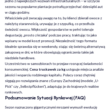
jedno z największych wyzwań infrastrukturalnych – w szczycie
sezonu na popularne plantacje potrafią przyjechać dziesiątki aut
w ciągu godziny.
Właściciele pól zwracają uwagę na to, by klienci zbierali owoce z
należytą starannością, urywając je z szypułką, co przedłuża
świeżość owocu. Większość gospodarstw w pełni toleruje
degustację „prosto z krzaka” podczas pracy, traktując to jako
wpisany w model koszt promocji. Niezależność tego formatu
idealnie sprawdza się w weekendy, stając się świetną alternatywą
zakupową w dni, w które obowiązują ograniczenia takie jak
niedziele handlowe
.
Uczestnictwo w samozbiorach to przejaw rosnącej świadomości
konsumenckiej.
Cena truskawek za kg
ustępuje miejsca analizie
jakości i wsparciu rodzimego kapitału. Polacy coraz chętniej
sięgają po rozwiązania znane z Europy Zachodniej (modele „U-
Pick” czy „Selbstpflücken”), adaptując je do krajowych realiów
rynkowych.
Podsumowanie Sytuacji Rynkowej (FAQ)
Sezon naznaczony gigantycznymi mrozami wymusił ewolucję