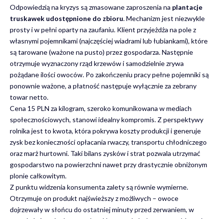
Odpowiedzią na kryzys są zmasowane zaproszenia na
plantacje
truskawek udostępnione do zbioru
. Mechanizm jest niezwykle
prosty i w pełni oparty na zaufaniu. Klient przyjeżdża na pole z
własnymi pojemnikami (najczęściej wiadrami lub łubiankami), które
są tarowane (ważone na pusto) przez gospodarza. Następnie
otrzymuje wyznaczony rząd krzewów i samodzielnie zrywa
pożądane ilości owoców. Po zakończeniu pracy pełne pojemniki są
ponownie ważone, a płatność następuje wyłącznie za zebrany
towar netto.
Cena 15 PLN za kilogram, szeroko komunikowana w mediach
społecznościowych, stanowi idealny kompromis. Z perspektywy
rolnika jest to kwota, która pokrywa koszty produkcji i generuje
zysk bez konieczności opłacania rwaczy, transportu chłodniczego
oraz marż hurtowni. Taki
bilans zysków i strat
pozwala utrzymać
gospodarstwo na powierzchni nawet przy drastycznie obniżonym
plonie całkowitym.
Z punktu widzenia konsumenta zalety są równie wymierne.
Otrzymuje on produkt najświeższy z możliwych – owoce
dojrzewały w słońcu do ostatniej minuty przed zerwaniem, w