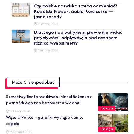
Czy polskie nazwiska trzeba odmieniać?
Kowalski, Nowak, Ziobro, Kościuszko —
jasne zasady
7 Sierpnia 2026
Dlaczego nad Bałtykiem prawie nie widać
przypływów i odpływów, a nad oceanem
różnica wynosi metry
7 Sierpnia 2026
Może Ci się spodobać
Szczęśliwy finał poszukiwań: Manul Bożenka z
poznańskiego zoo bezpieczna w domu
Biologia
27 Lutego 2026
Węże w Polsce – gatunki, występowanie,
zdjęcia
Biologia
26 Grudnia 2025