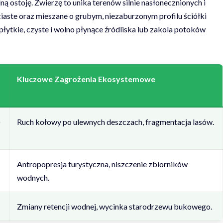
ną ostoję. Zwierzę to unika terenów silnie nasłonecznionych i
iściaste oraz mieszane o grubym, niezaburzonym profilu ściółki
płytkie, czyste i wolno płynące źródliska lub zakola potoków
Kluczowe Zagrożenia Ekosystemowe
)
Ruch kołowy po ulewnych deszczach, fragmentacja lasów.
Antropopresja turystyczna, niszczenie zbiorników
wodnych.
Zmiany retencji wodnej, wycinka starodrzewu bukowego.