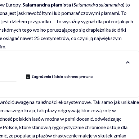
zów Europy.
Salamandra plamista
(
Salamandra salamandra
) to
szona jest jaskrawożółtymi lub pomarańczowymi plamami. To
jest dziełem przypadku — to wyraźny sygnał dla potencjalnych
 skórnych tego wolno poruszającego się drapieżnika ściółki
że osiągać nawet 25 centymetrów, co czyni ją największym
im.
Zagrożenia i ścisła ochrona prawna
zwrócić uwagę na zależności ekosystemowe. Tak samo jak unikalne
ium naszego kraju
, tak płazy odgrywają kluczową rolę w
ność polskich lasów można w pełni docenić, odwiedzając
w Polsce
, które stanowią rygorystycznie chronione ostoje dla
ić, że populacja płazów drastycznie maleje w skutek zmian