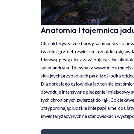
Anatomia i tajemnica ja
Charakterystyczne barwy salamandry stanow
i wzdłuż grzbietu zwierzęcia znajdują się wy
białawą, gęstą ciecz zawierającą silne alkalo
salamandryna. Toksyna ta wywołuje u mniejszyc
skrajnych przypadkach paraliż ośrodka odd
Dla dorosłego człowieka jad ten nie jest śmi
powoduje intensywne pieczenie i miejscowy s
tych chronionych zwierząt do rąk. Co ciekawe,
przypominając ludzkie linie papilarne, co u
inwentaryzacyjnych na stanowiskach występ