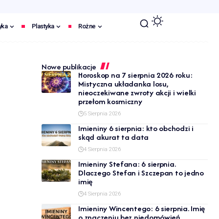
yka
Plastyka
Rożne
Nowe publikacje
Horoskop na 7 sierpnia 2026 roku:
Mistyczna układanka losu,
nieoczekiwane zwroty akcji i wielki
przełom kosmiczny
5 Sierpnia 2026
Imieniny 6 sierpnia: kto obchodzi i
skąd akurat ta data
4 Sierpnia 2026
Imieniny Stefana: 6 sierpnia.
Dlaczego Stefan i Szczepan to jedno
imię
4 Sierpnia 2026
Imieniny Wincentego: 6 sierpnia. Imię
o znaczeniu bez niedomówień