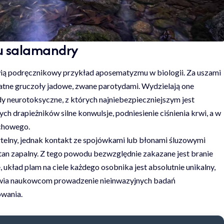
du salamandry
ią podręcznikowy przykład aposematyzmu w biologii. Za uszami
datne gruczoły jadowe, zwane parotydami. Wydzielają one
idy neurotoksyczne, z których najniebezpieczniejszym jest
h drapieżników silne konwulsje, podniesienie ciśnienia krwi, a w
echowego.
ertelny, jednak kontakt ze spojówkami lub błonami śluzowymi
tan zapalny. Z tego powodu bezwzględnie zakazane jest branie
 układ plam na ciele każdego osobnika jest absolutnie unikalny,
łatwia naukowcom prowadzenie nieinwazyjnych badań
owania.