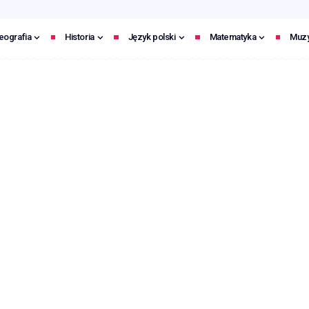
eografia
Historia
Język polski
Matematyka
Muz