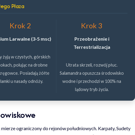
łego Płaza
Krok 2
Krok 3
ium Larwalne (3-5 msc)
Przeobrażenie i
Terrestrializacja
y żyją w czystych, górskich
okach, polując na drobne
Utrata skrzeli, rozwój płuc.
ręgowce. Posiadają żółte
Salamandra opuszcza środowisko
lamki u nasady odnóży.
wodne i przechodzi w 100% na
lądowy tryb życia.
odowiskowe
 mierze ograniczony do rejonów południowych. Karpaty, Sudety