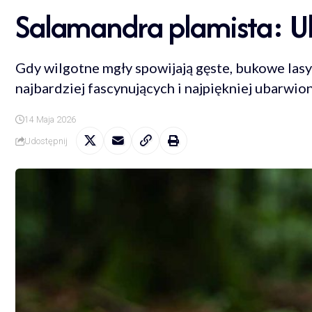
Salamandra plamista: Uk
Gdy wilgotne mgły spowijają gęste, bukowe lasy
najbardziej fascynujących i najpiękniej ubarwi
14 Maja 2026
Udostępnij