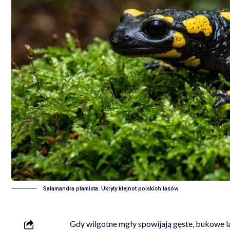
Salamandra plamista: Ukryty klejnot polskich lasów
Gdy wilgotne mgły spowijają gęste, bukowe la