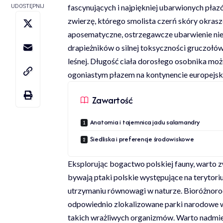
fascynujących i najpiękniej ubarwionych pła
UDOSTĘPNIJ
zwierzę, którego smolista czerń skóry okra
aposematyczne, ostrzegawcze ubarwienie nie 
drapieżników o silnej toksyczności gruczołów
leśnej. Długość ciała dorosłego osobnika mo
ogoniastym płazem na kontynencie europejsk
Zawartość
Anatomia i tajemnica jadu salamandry
Siedliska i preferencje środowiskowe
Eksplorując bogactwo polskiej fauny, warto 
bywają
ptaki polskie występujące na terytor
utrzymaniu równowagi w naturze. Bioróżnorod
odpowiednio zlokalizowane
parki narodowe 
takich wrażliwych organizmów. Warto nadmien