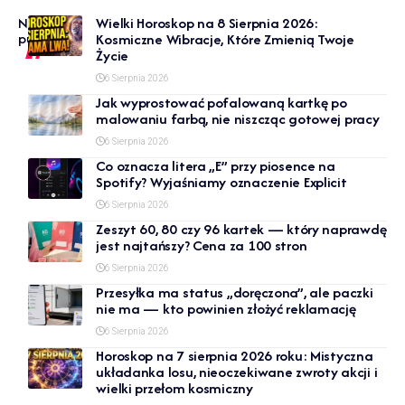
Nowe
Wielki Horoskop na 8 Sierpnia 2026:
publikacje
Kosmiczne Wibracje, Które Zmienią Twoje
Życie
6 Sierpnia 2026
Jak wyprostować pofalowaną kartkę po
malowaniu farbą, nie niszcząc gotowej pracy
6 Sierpnia 2026
Co oznacza litera „E” przy piosence na
Spotify? Wyjaśniamy oznaczenie Explicit
6 Sierpnia 2026
Zeszyt 60, 80 czy 96 kartek — który naprawdę
jest najtańszy? Cena za 100 stron
6 Sierpnia 2026
Przesyłka ma status „doręczona”, ale paczki
nie ma — kto powinien złożyć reklamację
6 Sierpnia 2026
Horoskop na 7 sierpnia 2026 roku: Mistyczna
układanka losu, nieoczekiwane zwroty akcji i
wielki przełom kosmiczny