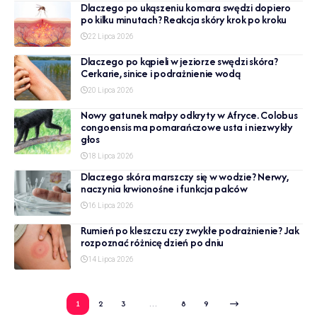
Dlaczego po ukąszeniu komara swędzi dopiero
po kilku minutach? Reakcja skóry krok po kroku
22 Lipca 2026
Dlaczego po kąpieli w jeziorze swędzi skóra?
Cerkarie, sinice i podrażnienie wodą
20 Lipca 2026
Nowy gatunek małpy odkryty w Afryce. Colobus
congoensis ma pomarańczowe usta i niezwykły
głos
18 Lipca 2026
Dlaczego skóra marszczy się w wodzie? Nerwy,
naczynia krwionośne i funkcja palców
16 Lipca 2026
Rumień po kleszczu czy zwykłe podrażnienie? Jak
rozpoznać różnicę dzień po dniu
14 Lipca 2026
1
2
3
…
8
9