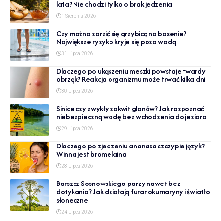
lata? Nie chodzi tylko o brak jedzenia
1 Sierpnia 2026
Czy można zarzić się grzybicą na basenie?
Największe ryzyko kryje się poza wodą
31 Lipca 2026
Dlaczego po ukąszeniu meszki powstaje twardy
obrzęk? Reakcja organizmu może trwać kilka dni
30 Lipca 2026
Sinice czy zwykły zakwit glonów? Jak rozpoznać
niebezpieczną wodę bez wchodzenia do jeziora
29 Lipca 2026
Dlaczego po zjedzeniu ananasa szczypie język?
Winna jest bromelaina
28 Lipca 2026
Barszcz Sosnowskiego parzy nawet bez
dotykania? Jak działają furanokumaryny i światło
słoneczne
24 Lipca 2026