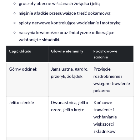
gruczoły obecne w ścianach żołądka i jelit;
mięśnie gładkie przesuwające treść pokarmową;
sploty nerwowe kontrolujące wydzielanie i motorykę;
naczynia krwionośne oraz limfatyczne odbierające
wchłonięte składniki.
Część układu
Główne elementy
Podstawowe
zadanie
Górny odcinek
Jama ustna, gardło,
Przyjęcie,
przełyk, żołądek
rozdrobnienie i
wstępne trawienie
pokarmu
Jelito cienkie
Dwunastnica, jelito
Końcowe
czcze, jelito kręte
trawienie i
wchłanianie
większości
składników