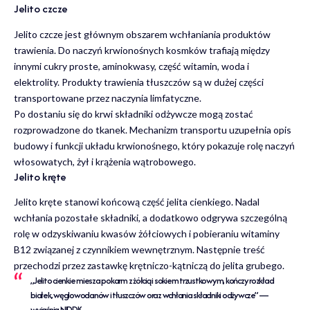
Jelito czcze
Jelito czcze jest głównym obszarem wchłaniania produktów
trawienia. Do naczyń krwionośnych kosmków trafiają między
innymi cukry proste, aminokwasy, część witamin, woda i
elektrolity. Produkty trawienia tłuszczów są w dużej części
transportowane przez naczynia limfatyczne.
Po dostaniu się do krwi składniki odżywcze mogą zostać
rozprowadzone do tkanek. Mechanizm transportu uzupełnia opis
budowy i funkcji układu krwionośnego
, który pokazuje rolę naczyń
włosowatych, żył i krążenia wątrobowego.
Jelito kręte
Jelito kręte stanowi końcową część jelita cienkiego. Nadal
wchłania pozostałe składniki, a dodatkowo odgrywa szczególną
rolę w odzyskiwaniu kwasów żółciowych i pobieraniu witaminy
B12 związanej z czynnikiem wewnętrznym. Następnie treść
przechodzi przez zastawkę krętniczo-kątniczą do jelita grubego.
„Jelito cienkie miesza pokarm z żółcią i sokiem trzustkowym, kończy rozkład
białek, węglowodanów i tłuszczów oraz wchłania składniki odżywcze” —
wyjaśnia NIDDK.