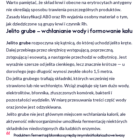
Warto pamiętać, że skład krwi i obecne na erytrocytach antygeny
nie określają sposobu trawienia poszczególnych produktów.
Zasady klasyfikacji AB0 oraz Rh wyjaśnia osobny materiał o tym,
jak dziedziczone są grupy krwi i czynnik Rh
.
Jelito grube – wchłanianie wody i formowanie kału
Jelito grube
rozpoczyna się kątnicą, do której uchodzi jelito kręte.
Dalej przebiega przez okrężnicę wstępującą, poprzeczną,
zstępującą i esowatą, a następnie przechodzi w odbytnicę. Jest
wyraźnie szersze od jelita cienkiego, lecz znacznie krótsze — u
dorosłego jego długość wynosi zwykle około 1,5 metra.
Do jelita grubego trafiają składniki, których wcześniej nie
strawiono lub nie wchłonięto. Wciąż znajduje się tam dużo wody,
elektrolitów, błonnika, złuszczonych komórek, bakterii i
pozostałości wydzielin. W miarę przesuwania treści część wody
oraz jonów jest odzyskiwana.
Jelito grube nie jest głównym miejscem wchłaniania kalorii, ale
aktywność mikroorganizmów umożliwia fermentację niektórych
składników niedostępnych dla ludzkich enzymów.
Produktem fermentacji błonnika są między innymi krótkołańcuchowe kwasy