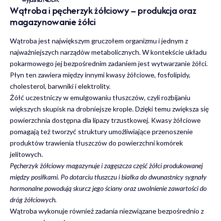
Wątroba i pęcherzyk żółciowy – produkcja oraz
magazynowanie żółci
Wątroba jest największym gruczołem organizmu i jednym z
najważniejszych narządów metabolicznych. W kontekście układu
pokarmowego jej bezpośrednim zadaniem jest wytwarzanie żółci.
Płyn ten zawiera między innymi kwasy żółciowe, fosfolipidy,
cholesterol, barwniki i elektrolity.
Żółć uczestniczy w emulgowaniu tłuszczów, czyli rozbijaniu
większych skupisk na drobniejsze krople. Dzięki temu zwiększa się
powierzchnia dostępna dla lipazy trzustkowej. Kwasy żółciowe
pomagają też tworzyć struktury umożliwiające przenoszenie
produktów trawienia tłuszczów do powierzchni komórek
jelitowych.
Pęcherzyk żółciowy magazynuje i zagęszcza część żółci produkowanej
między posiłkami. Po dotarciu tłuszczu i białka do dwunastnicy sygnały
hormonalne powodują skurcz jego ściany oraz uwolnienie zawartości do
dróg żółciowych.
Wątroba wykonuje również zadania niezwiązane bezpośrednio z