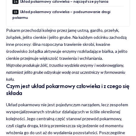
Układ pokarmowy człowieka – najczęstsze pytania
Układ pokarmowy człowieka – podsumowanie drogi
pokarmu
Pokarm przechodzi kolejno przez jamę ustną, gardło, przełyk,
żołądek, jelito cienkie i jelito grube. Na każdym odcinku zachodzą
inne procesy: ślina rozpoczyna trawienie skrobi, kwaśne
środowisko żołądka aktywuje enzymy rozkładające białka, a jelito
cienkie przejmuje większość trawienia i wchłaniania.
Wątroba produkuje żółć, trzustka wydziela enzymy i wodorowęglany,
natomiast jelito grube odzyskuje wodę oraz uczestniczy w formowaniu
kału.
Czym jest układ pokarmowy człowieka i z czego się
składa
Układ pokarmowy nie jest pojedynczym narządem, lecz zespołem
wyspecjalizowanych struktur działających w ściśle określonej
kolejności. Jego centralną część stanowi przewód pokarmowy,
czyli ciągła droga, którą przemieszcza się jedzenie od momentu
włożenia go do ust aż do wydalenia pozostałości. Poszczególne