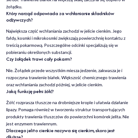
żołądku.
Który narząd odpowiada za wchłanianie składników
odżywczych?
Największa część wchłaniania zachodzi w jelicie cienkim. Jego
fałdy, kosmki i mikrokosmki zwiększają powierzchnię kontaktu z
treścią pokarmową. Poszczególne odcinki specjalizują się w
pobieraniu określonych substancji.
Czy żołądek trawi cały pokarm?
Nie. Żołądek przede wszystkim miesza jedzenie, zakwasza je i
rozpoczyna trawienie białek. Większość chemicznego trawienia
oraz wchłaniania zachodzi później, w jelicie cienkim.
Jaką funkcję pełni żółć?
Żółć rozprasza tłuszcze na drobniejsze krople i ułatwia działanie
lipazy. Pomaga również w tworzeniu struktur transportujących
produkty trawienia tłuszczów do powierzchni komórek jelita. Nie
jest enzymem trawiennym.
Dlaczego jelito cienkie nazywa się cienkim, skoro jest
dłuższe?