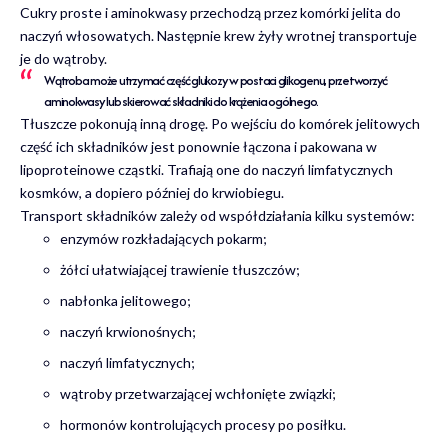
Cukry proste i aminokwasy przechodzą przez komórki jelita do
naczyń włosowatych. Następnie krew żyły wrotnej transportuje
je do wątroby.
Wątroba może utrzymać część glukozy w postaci glikogenu, przetworzyć
aminokwasy lub skierować składniki do krążenia ogólnego.
Tłuszcze pokonują inną drogę. Po wejściu do komórek jelitowych
część ich składników jest ponownie łączona i pakowana w
lipoproteinowe cząstki. Trafiają one do naczyń limfatycznych
kosmków, a dopiero później do krwiobiegu.
Transport składników zależy od współdziałania kilku systemów:
enzymów rozkładających pokarm;
żółci ułatwiającej trawienie tłuszczów;
nabłonka jelitowego;
naczyń krwionośnych;
naczyń limfatycznych;
wątroby przetwarzającej wchłonięte związki;
hormonów kontrolujących procesy po posiłku.