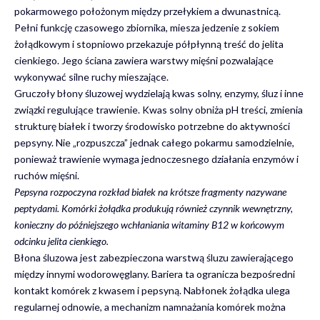
pokarmowego położonym między przełykiem a dwunastnicą.
Pełni funkcję czasowego zbiornika, miesza jedzenie z sokiem
żołądkowym i stopniowo przekazuje półpłynną treść do jelita
cienkiego. Jego ściana zawiera warstwy mięśni pozwalające
wykonywać silne ruchy mieszające.
Gruczoły błony śluzowej wydzielają kwas solny, enzymy, śluz i inne
związki regulujące trawienie. Kwas solny obniża pH treści, zmienia
strukturę białek i tworzy środowisko potrzebne do aktywności
pepsyny. Nie „rozpuszcza” jednak całego pokarmu samodzielnie,
ponieważ trawienie wymaga jednoczesnego działania enzymów i
ruchów mięśni.
Pepsyna rozpoczyna rozkład białek na krótsze fragmenty nazywane
peptydami. Komórki żołądka produkują również czynnik wewnętrzny,
konieczny do późniejszego wchłaniania witaminy B12 w końcowym
odcinku jelita cienkiego.
Błona śluzowa jest zabezpieczona warstwą śluzu zawierającego
między innymi wodorowęglany. Bariera ta ogranicza bezpośredni
kontakt komórek z kwasem i pepsyną. Nabłonek żołądka ulega
regularnej odnowie, a mechanizm namnażania komórek można