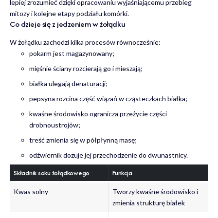
lepiej zrozumieć dzięki opracowaniu wyjaśniającemu
przebieg
mitozy i kolejne etapy podziału komórki
.
Co dzieje się z jedzeniem w żołądku
W żołądku zachodzi kilka procesów równocześnie:
pokarm jest magazynowany;
mięśnie ściany rozcierają go i mieszają;
białka ulegają denaturacji;
pepsyna rozcina część wiązań w cząsteczkach białka;
kwaśne środowisko ogranicza przeżycie części
drobnoustrojów;
treść zmienia się w półpłynną masę;
odźwiernik dozuje jej przechodzenie do dwunastnicy.
Składnik soku żołądkowego
Funkcja
Kwas solny
Tworzy kwaśne środowisko i
zmienia strukturę białek