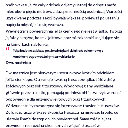
osób wskazują, że cały odcinek od jamy ustnej do odbytu może
mieć około pięciu metrów, z dużą zmiennością osobniczą. Wartości
uzyskiwane podczas sekcji bywają większe, ponieważ po ustaniu
napięcia mięśni jelito się wydłuża.
Wewnętrzna powierzchnia jelita cienkiego nie jest gładka. Tworzą
ją fałdy okrężne, kosmki jelitowe oraz mikrokosmki znajdujące się
na komórkach nabłonka.
Taka budowa zwiększa powierzchnię kontaktu treści pokarmowej z
komórkami odpowiedzialnymi za wchłanianie.
Dwunastnica
Dwunastnica jest pierwszym i stosunkowo krótkim odcinkiem
jelita cienkiego. Otrzymuje kwaśną treść z żołądka, żółć z dróg
żółciowych oraz sok trzustkowy. Wodorowęglany wydzielane
głównie przez trzustkę pomagają podnieść pH i stworzyć warunki
odpowiednie dla enzymów jelitowych oraz trzustkowych.
W dwunastnicy rozpoczyna się intensywne trawienie tłuszczów.
Żółć rozprasza większe skupiska tłuszczu na mniejsze krople, co
ułatwia lipazie dostęp do ich powierzchni. Sama żółć nie jest
enzymem i nie rozcina chemicznych wiązań tłuszczów.