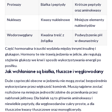
Proteazy
Białka i peptydy
Krótsze peptydy
oraz aminokwasy
Nukleazy
Kwasy nukleinowe
Mniejsze elementy
nukleotydów
Wodorowęglany
Kwaśna treść z
Podwyższenie pH
żołądka
w dwunastnicy
Część hormonalna trzustki wydziela między innymi insulinę i
glukagon. Hormony te nie trawią jedzenia w jelicie, ale regulują
stężenie glukozy we krwi i sposób wykorzystywania energii po
posiłku.
Jak wchłaniane są białka, tłuszcze i węglowodany
Duże cząsteczki obecne w jedzeniu nie mogą zostać bezpośrednio
wykorzystane przez większość komórek. Muszą najpierw zostać
rozłożone na mniejsze jednostki zdolne do przenikania przez
nabłonek jelitowy. Dla białek są to głównie aminokwasy i
niewielkie peptydy, dla węglowodanów cukry proste, a dla
tłuszczów kwasy tłuszczowe oraz monoglicerydy.