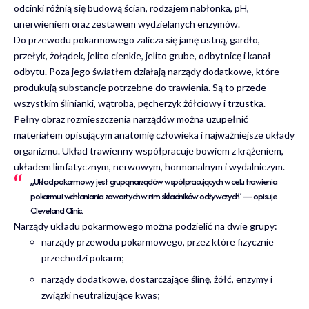
odcinki różnią się budową ścian, rodzajem nabłonka, pH,
unerwieniem oraz zestawem wydzielanych enzymów.
Do przewodu pokarmowego zalicza się jamę ustną, gardło,
przełyk, żołądek, jelito cienkie, jelito grube, odbytnicę i kanał
odbytu. Poza jego światłem działają narządy dodatkowe, które
produkują substancje potrzebne do trawienia. Są to przede
wszystkim ślinianki, wątroba, pęcherzyk żółciowy i trzustka.
Pełny obraz rozmieszczenia narządów można uzupełnić
materiałem opisującym
anatomię człowieka i najważniejsze układy
organizmu
. Układ trawienny współpracuje bowiem z krążeniem,
układem limfatycznym, nerwowym, hormonalnym i wydalniczym.
„Układ pokarmowy jest grupą narządów współpracujących w celu trawienia
pokarmu i wchłaniania zawartych w nim składników odżywczych” — opisuje
Cleveland Clinic.
Narządy układu pokarmowego można podzielić na dwie grupy:
narządy przewodu pokarmowego, przez które fizycznie
przechodzi pokarm;
narządy dodatkowe, dostarczające ślinę, żółć, enzymy i
związki neutralizujące kwas;