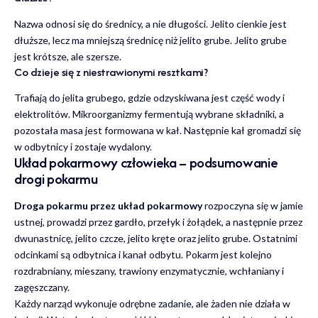
Nazwa odnosi się do średnicy, a nie długości. Jelito cienkie jest
dłuższe, lecz ma mniejszą średnicę niż jelito grube. Jelito grube
jest krótsze, ale szersze.
Co dzieje się z niestrawionymi resztkami?
Trafiają do jelita grubego, gdzie odzyskiwana jest część wody i
elektrolitów. Mikroorganizmy fermentują wybrane składniki, a
pozostała masa jest formowana w kał. Następnie kał gromadzi się
w odbytnicy i zostaje wydalony.
Układ pokarmowy człowieka – podsumowanie
drogi pokarmu
Droga pokarmu przez układ pokarmowy
rozpoczyna się w jamie
ustnej, prowadzi przez gardło, przełyk i żołądek, a następnie przez
dwunastnicę, jelito czcze, jelito kręte oraz jelito grube. Ostatnimi
odcinkami są odbytnica i kanał odbytu. Pokarm jest kolejno
rozdrabniany, mieszany, trawiony enzymatycznie, wchłaniany i
zagęszczany.
Każdy narząd wykonuje odrębne zadanie, ale żaden nie działa w