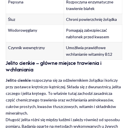
Pepsyna
Rozpoczyna enzymatyczne
trawienie białek
Śluz
Chroni powierzchnię żołądka
Wodorowęglany
Pomagają zabezpieczać
nabłonek przed kwasem
Czynnik wewnętrzny
Umożliwia prawidłowe
wchłanianie witaminy B12
Jelito cienkie – główne miejsce trawienia i
wchłaniania
Jelito cienkie
rozpoczyna się za odźwiernikiem żołądka i kończy
przy zastawce krętniczo-kątniczej. Składa się z dwunastnicy, jelita
czczego i jelita krętego. To właśnie tutaj zachodzi zasadnicza
część chemicznego trawienia oraz wchłaniania aminokwasów,
cukrów prostych, kwasów tłuszczowych, witamin i składników
mineralnych.
Długość jelita różni się między ludźmi i zależy również od sposobu
pomiaru. Badania oparte na metodach wykonywanych u żywych