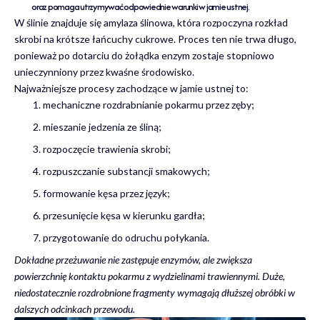
oraz pomaga utrzymywać odpowiednie warunki w jamie ustnej.
W ślinie znajduje się amylaza ślinowa, która rozpoczyna rozkład
skrobi na krótsze łańcuchy cukrowe. Proces ten nie trwa długo,
ponieważ po dotarciu do żołądka enzym zostaje stopniowo
unieczynniony przez kwaśne środowisko.
Najważniejsze procesy zachodzące w jamie ustnej to:
mechaniczne rozdrabnianie pokarmu przez zęby;
mieszanie jedzenia ze śliną;
rozpoczęcie trawienia skrobi;
rozpuszczanie substancji smakowych;
formowanie kęsa przez język;
przesunięcie kęsa w kierunku gardła;
przygotowanie do odruchu połykania.
Dokładne przeżuwanie nie zastępuje enzymów, ale zwiększa
powierzchnię kontaktu pokarmu z wydzielinami trawiennymi. Duże,
niedostatecznie rozdrobnione fragmenty wymagają dłuższej obróbki w
dalszych odcinkach przewodu.