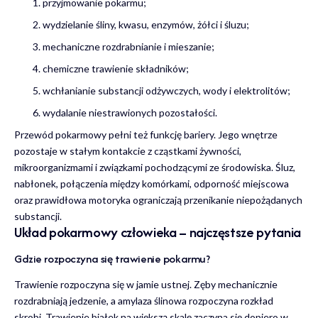
przyjmowanie pokarmu;
wydzielanie śliny, kwasu, enzymów, żółci i śluzu;
mechaniczne rozdrabnianie i mieszanie;
chemiczne trawienie składników;
wchłanianie substancji odżywczych, wody i elektrolitów;
wydalanie niestrawionych pozostałości.
Przewód pokarmowy pełni też funkcję bariery. Jego wnętrze
pozostaje w stałym kontakcie z cząstkami żywności,
mikroorganizmami i związkami pochodzącymi ze środowiska. Śluz,
nabłonek, połączenia między komórkami, odporność miejscowa
oraz prawidłowa motoryka ograniczają przenikanie niepożądanych
substancji.
Układ pokarmowy człowieka – najczęstsze pytania
Gdzie rozpoczyna się trawienie pokarmu?
Trawienie rozpoczyna się w jamie ustnej. Zęby mechanicznie
rozdrabniają jedzenie, a amylaza ślinowa rozpoczyna rozkład
skrobi. Trawienie białek na większą skalę zaczyna się dopiero w