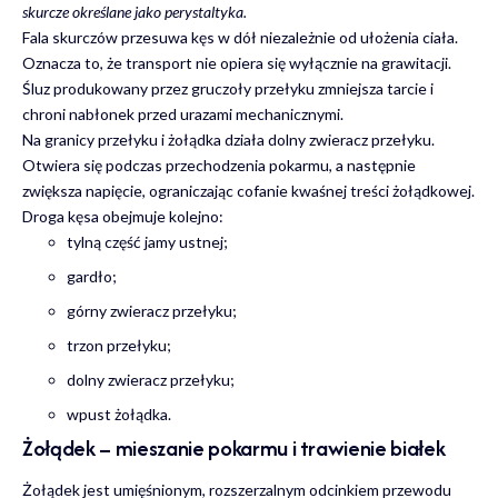
skurcze określane jako perystaltyka.
Fala skurczów przesuwa kęs w dół niezależnie od ułożenia ciała.
Oznacza to, że transport nie opiera się wyłącznie na grawitacji.
Śluz produkowany przez gruczoły przełyku zmniejsza tarcie i
chroni nabłonek przed urazami mechanicznymi.
Na granicy przełyku i żołądka działa dolny zwieracz przełyku.
Otwiera się podczas przechodzenia pokarmu, a następnie
zwiększa napięcie, ograniczając cofanie kwaśnej treści żołądkowej.
Droga kęsa obejmuje kolejno:
tylną część jamy ustnej;
gardło;
górny zwieracz przełyku;
trzon przełyku;
dolny zwieracz przełyku;
wpust żołądka.
Żołądek – mieszanie pokarmu i trawienie białek
Żołądek jest umięśnionym, rozszerzalnym odcinkiem przewodu