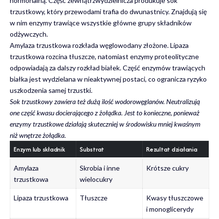
hormonalną. Część zewnątrzwydzielnicza produkuje sok
trzustkowy, który przewodami trafia do dwunastnicy. Znajdują się
w nim enzymy trawiące wszystkie główne grupy składników
odżywczych.
Amylaza trzustkowa rozkłada węglowodany złożone. Lipaza
trzustkowa rozcina tłuszcze, natomiast enzymy proteolityczne
odpowiadają za dalszy rozkład białek. Część enzymów trawiących
białka jest wydzielana w nieaktywnej postaci, co ogranicza ryzyko
uszkodzenia samej trzustki.
Sok trzustkowy zawiera też dużą ilość wodorowęglanów. Neutralizują
one część kwasu docierającego z żołądka. Jest to konieczne, ponieważ
enzymy trzustkowe działają skuteczniej w środowisku mniej kwaśnym
niż wnętrze żołądka.
Enzym lub składnik
Substrat
Rezultat działania
Amylaza
Skrobia i inne
Krótsze cukry
trzustkowa
wielocukry
Lipaza trzustkowa
Tłuszcze
Kwasy tłuszczowe
i monoglicerydy