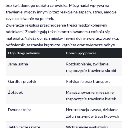
bez świadomego udziału człowieka. Mózg nadal wpływa na
trawienie, między innymi przez reakcje na zapach, stres, emocje
czy oczekiwanie na posiłek.
Zwieracze regulują przechodzenie treści między kolejnymi
odcinkami. Zapobiegają też niekontrolowanemu cofaniu się
materiału. Należą do nich między innymi dolny zwieracz przełyku,
odźwiernik, zastawka krętniczo-kątnicza oraz zwieracze odbytu.
Etap drogi pokarmu
Dominujący proces
Jama ustna
Rozdrabnianie, zwilżanie,
rozpoczęcie trawienia skrobi
Gardło i przełyk
Połykanie oraz transport
Żołądek
Magazynowanie, mieszanie,
rozpoczęcie trawienia białek
Dwunastnica
Neutralizacja kwasu, działanie
żółci i enzymów trzustkowych
Jelito czcze i kręte
Wchłanianie większości