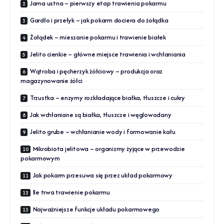
Jama ustna – pierwszy etap trawienia pokarmu
Gardło i przełyk – jak pokarm dociera do żołądka
Żołądek – mieszanie pokarmu i trawienie białek
Jelito cienkie – główne miejsce trawienia i wchłaniania
Wątroba i pęcherzyk żółciowy – produkcja oraz
magazynowanie żółci
Trzustka – enzymy rozkładające białka, tłuszcze i cukry
Jak wchłaniane są białka, tłuszcze i węglowodany
Jelito grube – wchłanianie wody i formowanie kału
Mikrobiota jelitowa – organizmy żyjące w przewodzie
pokarmowym
Jak pokarm przesuwa się przez układ pokarmowy
Ile trwa trawienie pokarmu
Najważniejsze funkcje układu pokarmowego