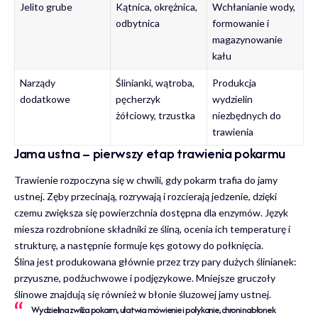
Jelito grube
Kątnica, okrężnica,
Wchłanianie wody,
odbytnica
formowanie i
magazynowanie
kału
Narządy
Ślinianki, wątroba,
Produkcja
dodatkowe
pęcherzyk
wydzielin
żółciowy, trzustka
niezbędnych do
trawienia
Jama ustna – pierwszy etap trawienia pokarmu
Trawienie rozpoczyna się w chwili, gdy pokarm trafia do jamy
ustnej. Zęby przecinają, rozrywają i rozcierają jedzenie, dzięki
czemu zwiększa się powierzchnia dostępna dla enzymów. Język
miesza rozdrobnione składniki ze śliną, ocenia ich temperaturę i
strukturę, a następnie formuje kęs gotowy do połknięcia.
Ślina jest produkowana głównie przez trzy pary dużych ślinianek:
przyuszne, podżuchwowe i podjęzykowe. Mniejsze gruczoły
ślinowe znajdują się również w błonie śluzowej jamy ustnej.
Wydzielina zwilża pokarm, ułatwia mówienie i połykanie, chroni nabłonek