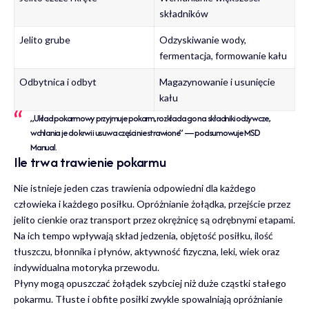
składników
Jelito grube
Odzyskiwanie wody,
fermentacja, formowanie kału
Odbytnica i odbyt
Magazynowanie i usunięcie
kału
„Układ pokarmowy przyjmuje pokarm, rozkłada go na składniki odżywcze,
wchłania je do krwi i usuwa części niestrawione” — podsumowuje MSD
Manual.
Ile trwa trawienie pokarmu
Nie istnieje jeden czas trawienia odpowiedni dla każdego
człowieka i każdego posiłku. Opróżnianie żołądka, przejście przez
jelito cienkie oraz transport przez okrężnicę są odrębnymi etapami.
Na ich tempo wpływają skład jedzenia, objętość posiłku, ilość
tłuszczu, błonnika i płynów, aktywność fizyczna, leki, wiek oraz
indywidualna motoryka przewodu.
Płyny mogą opuszczać żołądek szybciej niż duże cząstki stałego
pokarmu. Tłuste i obfite posiłki zwykle spowalniają opróżnianie