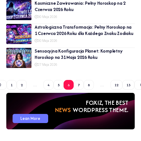
Kosmiczne Zawirowania: Pełny Horoskop na 2
Czerwca 2026 Roku
30 Maja 2026
Astrologiczna Transformacja: Pełny Horoskop na
1 Czerwca 2026 Roku dla Każdego Znaku Zodiaku
30 Maja 2026
Sensacyjna Konfiguracja Planet: Kompletny
Horoskop na 31 Maja 2026 Roku
27 Maja 2026
1
2
…
4
5
6
7
8
…
12
13
FOXIZ, THE BEST
NEWS
WORDPRESS THEME.
Lean More