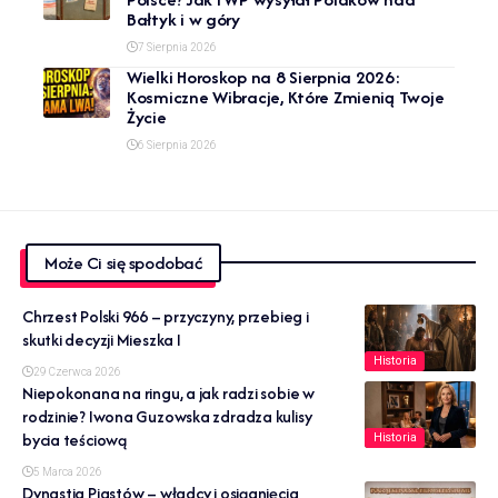
Bałtyk i w góry
7 Sierpnia 2026
Wielki Horoskop na 8 Sierpnia 2026:
Kosmiczne Wibracje, Które Zmienią Twoje
Życie
6 Sierpnia 2026
Może Ci się spodobać
Chrzest Polski 966 – przyczyny, przebieg i
skutki decyzji Mieszka I
Historia
29 Czerwca 2026
Niepokonana na ringu, a jak radzi sobie w
rodzinie? Iwona Guzowska zdradza kulisy
bycia teściową
Historia
5 Marca 2026
Dynastia Piastów – władcy i osiągnięcia