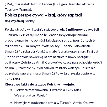
(USA), marszałek Arthur Tedder (UK), gen. Jean de Lattre de
Tassigny (Francja).
Polska perspektywa – kraj, który zapłacił
najwyższą cenę
Polska straciła w II wojnie światowej
ok. 6 milionów obywateli
— blisko 17% całej ludności
. Żaden inny europejski kraj
proporcjonalnie nie poniósł tak ciężkich strat. Spośród tych 6
milionów ok. 3 miliony to Żydzi polscy — ofiary Holokaustu.
8 maja 1945 roku dla Polaków miało jednak gorzki smak. Kraj był
już pod kontrolą sowiecką, która narzucała nowy porządek
polityczny. Żołnierze Armii Krajowej walczący na Zachodzie wrócili
do kraju, który nie był tym samym, za który walczyli. Polska nie
odzyskała suwerenności 8 maja 1945 — ta przyszła dopiero w
1989 roku.
Kluczowe fakty dotyczące Polski w II wojnie:
Pierwsza zaatakowana (1 września 1939 roku,
Westerplatte i Wieluń)
Największa podziemna armia w Europie: Armia Krajowa