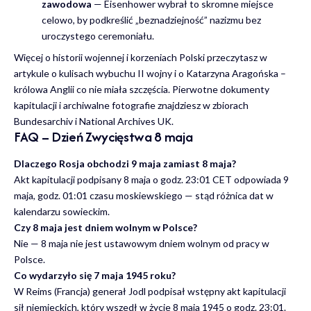
zawodowa
— Eisenhower wybrał to skromne miejsce
celowo, by podkreślić „beznadziejność” nazizmu bez
uroczystego ceremoniału.
Więcej o historii wojennej i korzeniach Polski przeczytasz w
artykule o
kulisach wybuchu II wojny
i o
Katarzyna Aragońska –
królowa Anglii co nie miała szczęścia
. Pierwotne dokumenty
kapitulacji i archiwalne fotografie znajdziesz w zbiorach
Bundesarchiv
i
National Archives UK
.
FAQ – Dzień Zwycięstwa 8 maja
Dlaczego Rosja obchodzi 9 maja zamiast 8 maja?
Akt kapitulacji podpisany 8 maja o godz. 23:01 CET odpowiada 9
maja, godz. 01:01 czasu moskiewskiego — stąd różnica dat w
kalendarzu sowieckim.
Czy 8 maja jest dniem wolnym w Polsce?
Nie — 8 maja nie jest ustawowym dniem wolnym od pracy w
Polsce.
Co wydarzyło się 7 maja 1945 roku?
W Reims (Francja) generał Jodl podpisał wstępny akt kapitulacji
sił niemieckich, który wszedł w życie 8 maja 1945 o godz. 23:01.