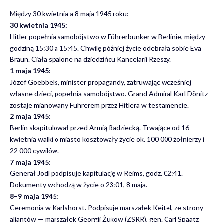
Między 30 kwietnia a 8 maja 1945 roku:
30 kwietnia 1945:
Hitler popełnia samobójstwo w Führerbunker w Berlinie, między
godziną 15:30 a 15:45. Chwilę później życie odebrała sobie Eva
Braun. Ciała spalone na dziedzińcu Kancelarii Rzeszy.
1 maja 1945:
Józef Goebbels, minister propagandy, zatruwając wcześniej
własne dzieci, popełnia samobójstwo. Grand Admiral Karl Dönitz
zostaje mianowany Führerem przez Hitlera w testamencie.
2 maja 1945:
Berlin skapitulował przed Armią Radziecką. Trwające od 16
kwietnia walki o miasto kosztowały życie ok. 100 000 żołnierzy i
22 000 cywilów.
7 maja 1945:
Generał Jodl podpisuje kapitulację w Reims, godz. 02:41.
Dokumenty wchodzą w życie o 23:01, 8 maja.
8–9 maja 1945:
Ceremonia w Karlshorst. Podpisuje marszałek Keitel, ze strony
aliantów — marszałek Georgij Żukow (ZSRR), gen. Carl Spaatz