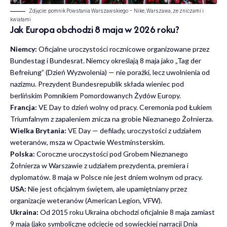
Zdjęcie: pomnik Powstania Warszawskiego – Nike, Warszawa, ze zniczami i
kwiatami
Jak Europa obchodzi 8 maja w 2026 roku?
Niemcy:
Oficjalne uroczystości rocznicowe organizowane przez
Bundestag i Bundesrat. Niemcy określają 8 maja jako „Tag der
Befreiung” (Dzień Wyzwolenia) — nie porażki, lecz uwolnienia od
nazizmu. Prezydent Bundesrepublik składa wieniec pod
berlińskim Pomnikiem Pomordowanych Żydów Europy.
Francja:
VE Day to dzień wolny od pracy. Ceremonia pod Łukiem
Triumfalnym z zapaleniem znicza na grobie Nieznanego Żołnierza.
Wielka Brytania:
VE Day — defilady, uroczystości z udziałem
weteranów, msza w Opactwie Westminsterskim.
Polska:
Coroczne uroczystości pod Grobem Nieznanego
Żołnierza w Warszawie z udziałem prezydenta, premiera i
dyplomatów. 8 maja w Polsce nie jest dniem wolnym od pracy.
USA:
Nie jest oficjalnym świętem, ale upamiętniany przez
organizacje weteranów (American Legion, VFW).
Ukraina:
Od 2015 roku Ukraina obchodzi oficjalnie 8 maja zamiast
9 maja (jako symboliczne odcięcie od sowieckiej narracji Dnia