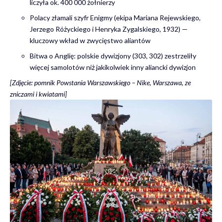
liczyła ok. 400 000 żołnierzy
Polacy złamali szyfr Enigmy (ekipa Mariana Rejewskiego,
Jerzego Różyckiego i Henryka Zygalskiego, 1932) —
kluczowy wkład w zwycięstwo aliantów
Bitwa o Anglię: polskie dywizjony (303, 302) zestrzeliły
więcej samolotów niż jakikolwiek inny aliancki dywizjon
[Zdjęcie: pomnik Powstania Warszawskiego – Nike, Warszawa, ze
zniczami i kwiatami]