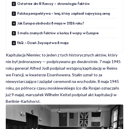
Ostatnie dni III Rzeszy – chronologia faktów
Polska perspektywa – kraj, który zapłacił najwyższą cenę
Jak Europa obchodzi 8 maja w 2026 roku?
5 mało znanych faktów o końcu II wojny w Europie
FAQ – Dzień Zwycięstwa 8 maja
Kapitulacja Niemiec to jeden z tych historycznych aktów, który
nie był jednorazowy — podpisywano go dwukrotnie. 7 maja 1945
roku generał Alfred Jodl podpisał wstępną kapitulację w Reims
we Francji, w kwaterze Eisenhowera. Stalin uznał to za
niewystarczające i zażądał ceremonii na wschodzie. 8 maja 1945
roku, po północy czasu moskiewskiego (co dla Rosjan oznaczało
już 9 maja), marszałek Wilhelm Keitel podpisał akt kapitulacji w
Berlinie-Karlshorst.