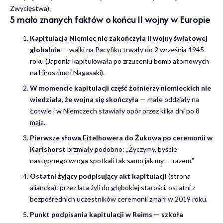
Zwycięstwa).
5 mało znanych faktów o końcu II wojny w Europie
Kapitulacja Niemiec nie zakończyła II wojny światowej
globalnie
— walki na Pacyfiku trwały do 2 września 1945
roku (Japonia kapitulowała po zrzuceniu bomb atomowych
na Hiroszimę i Nagasaki).
W momencie kapitulacji część żołnierzy niemieckich nie
wiedziała, że wojna się skończyła
— małe oddziały na
Łotwie i w Niemczech stawiały opór przez kilka dni po 8
maja.
Pierwsze słowa Eitelhowera do Żukowa po ceremonii w
Karlshorst
brzmiały podobno: „Życzymy, byście
następnego wroga spotkali tak samo jak my — razem.”
Ostatni żyjący podpisujący akt kapitulacji
(strona
aliancka): przez lata żyli do głębokiej starości, ostatni z
bezpośrednich uczestników ceremonii zmarł w 2019 roku.
Punkt podpisania kapitulacji w Reims — szkoła