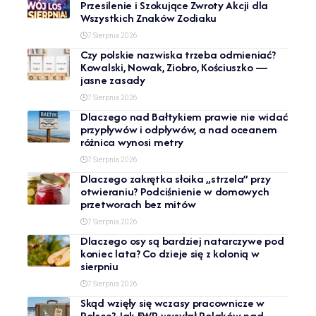
Przesilenie i Szokujące Zwroty Akcji dla
Wszystkich Znaków Zodiaku
7 Sierpnia 2026
Czy polskie nazwiska trzeba odmieniać?
Kowalski, Nowak, Ziobro, Kościuszko —
jasne zasady
7 Sierpnia 2026
Dlaczego nad Bałtykiem prawie nie widać
przypływów i odpływów, a nad oceanem
różnica wynosi metry
7 Sierpnia 2026
Dlaczego zakrętka słoika „strzela” przy
otwieraniu? Podciśnienie w domowych
przetworach bez mitów
7 Sierpnia 2026
Dlaczego osy są bardziej natarczywe pod
koniec lata? Co dzieje się z kolonią w
sierpniu
7 Sierpnia 2026
Skąd wzięły się wczasy pracownicze w
Polsce? Jak FWP wysyłał Polaków nad