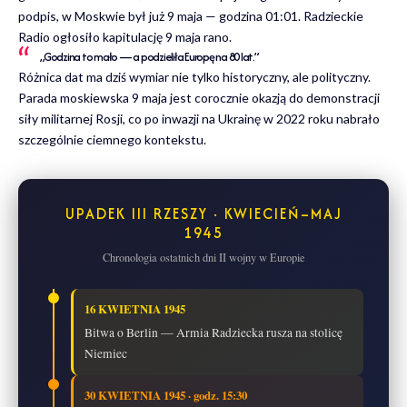
podpis, w Moskwie był już 9 maja — godzina 01:01. Radzieckie
Radio ogłosiło kapitulację 9 maja rano.
„Godzina to mało — a podzieliła Europę na 80 lat.”
Różnica dat ma dziś wymiar nie tylko historyczny, ale polityczny.
Parada moskiewska 9 maja jest corocznie okazją do demonstracji
siły militarnej Rosji, co po inwazji na Ukrainę w 2022 roku nabrało
szczególnie ciemnego kontekstu.
UPADEK III RZESZY · KWIECIEŃ–MAJ
1945
Chronologia ostatnich dni II wojny w Europie
16 KWIETNIA 1945
Bitwa o Berlin — Armia Radziecka rusza na stolicę
Niemiec
30 KWIETNIA 1945 · godz. 15:30