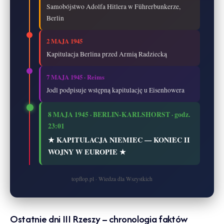
Samobójstwo Adolfa Hitlera w Führerbunkerze,
Berlin
2 MAJA 1945
Kapitulacja Berlina przed Armią Radziecką
7 MAJA 1945 · Reims
Jodl podpisuje wstępną kapitulację u Eisenhowera
8 MAJA 1945 · BERLIN-KARLSHORST · godz.
23:01
★ KAPITULACJA NIEMIEC — KONIEC II
WOJNY W EUROPIE ★
topflop.pl · Wiedza dla Wszystkich
Ostatnie dni III Rzeszy – chronologia faktów