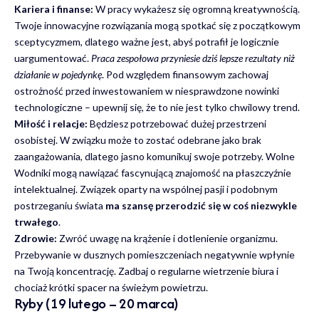
Kariera i finanse:
W pracy wykażesz się ogromną kreatywnością.
Twoje innowacyjne rozwiązania mogą spotkać się z początkowym
sceptycyzmem, dlatego ważne jest, abyś potrafił je logicznie
uargumentować.
Praca zespołowa przyniesie dziś lepsze rezultaty niż
działanie w pojedynkę
. Pod względem finansowym zachowaj
ostrożność przed inwestowaniem w niesprawdzone nowinki
technologiczne – upewnij się, że to nie jest tylko chwilowy trend.
Miłość i relacje:
Będziesz potrzebować dużej przestrzeni
osobistej. W związku może to zostać odebrane jako brak
zaangażowania, dlatego jasno komunikuj swoje potrzeby. Wolne
Wodniki mogą nawiązać fascynującą znajomość na płaszczyźnie
intelektualnej. Związek oparty na wspólnej pasji i podobnym
postrzeganiu świata
ma szansę przerodzić się w coś niezwykle
trwałego
.
Zdrowie:
Zwróć uwagę na krążenie i dotlenienie organizmu.
Przebywanie w dusznych pomieszczeniach negatywnie wpłynie
na Twoją koncentrację. Zadbaj o regularne wietrzenie biura i
chociaż krótki spacer na świeżym powietrzu.
Ryby (19 lutego – 20 marca)