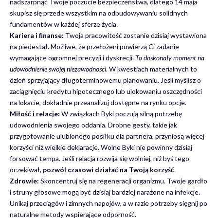
nadszarpnąć Twoje poczucie bezpieczeństwa, dlatego 14 maja
skupisz się przede wszystkim na odbudowywaniu solidnych
fundamentów w każdej sferze życia.
Kariera i finanse:
Twoja pracowitość zostanie dzisiaj wystawiona
na piedestał. Możliwe, że przełożeni powierzą Ci zadanie
wymagające ogromnej precyzji i dyskrecji.
To doskonały moment na
udowodnienie swojej niezawodności
. W kwestiach materialnych to
dzień sprzyjający długoterminowemu planowaniu. Jeśli myślisz o
zaciągnięciu kredytu hipotecznego lub ulokowaniu oszczędności
na lokacie, dokładnie przeanalizuj dostępne na rynku opcje.
Miłość i relacje:
W związkach Byki poczują silną potrzebę
udowodnienia swojego oddania. Drobne gesty, takie jak
przygotowanie ulubionego posiłku dla partnera, przyniosą więcej
korzyści niż wielkie deklaracje. Wolne Byki nie powinny dzisiaj
forsować tempa. Jeśli relacja rozwija się wolniej, niż byś tego
oczekiwał,
pozwól czasowi działać na Twoją korzyść
.
Zdrowie:
Skoncentruj się na regeneracji organizmu. Twoje gardło
i struny głosowe mogą być dzisiaj bardziej narażone na infekcje.
Unikaj przeciągów i zimnych napojów, a w razie potrzeby sięgnij po
naturalne metody wspierające odporność.