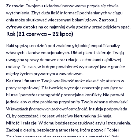
Zdrowie:
Twojemu układowi nerwowemu przyda się chwila
wytchnienia. Zbyt duża ilość informacji pochłanianych w ciągu
dnia może skutkować wieczornymi bólami głowy.
Zastosuj
cyfrowy detoks
na co najmniej dwie godziny przed pójściem spać.
Rak (21 czerwca – 22 lipca)
Raki spędzą ten dzień pod znakiem głębokiej empatii i analizy
własnych stanów emocjonalnych. Układ planet skieruje Twoją
uwagę na sprawy domowe oraz relacje z członkami najbliższej
rodziny. To czas, w którym powinieneś wyznaczyć jasne granice
między życiem prywatnym a zawodowym.
Kariera i finanse:
Twoja wrażliwość może okazać się atutem w
pracy zespołowej. Z łatwością wyczujesz nastroje panujące w
biurze i pomożesz załagodzić potencjalne konflikty. Nie pozwól
jednak, aby cudze problemy przysłoniły Twoje własne obowiązki.
W kwestiach finansowych zachowaj ostrożność
. Intuicja podpowiada
Ci, by oszczędzać, i to jest właściwy kierunek na 14 maja.
Miłość i relacje:
W domu będziesz poszukiwać azylu i zrozumienia.
Zadbaj o ciepłą, bezpieczną atmosferę, która pozwoli Tobie i
Twojemu partnerowi na szczerą rozmowę o przyszłości. Raki