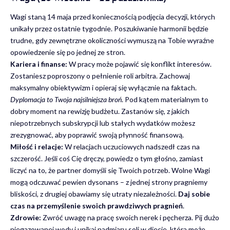
Wagi staną 14 maja przed koniecznością podjęcia decyzji, których
unikały przez ostatnie tygodnie. Poszukiwanie harmonii będzie
trudne, gdy zewnętrzne okoliczności wymuszą na Tobie wyraźne
opowiedzenie się po jednej ze stron.
Kariera i finanse:
W pracy może pojawić się konflikt interesów.
Zostaniesz poproszony o pełnienie roli arbitra. Zachowaj
maksymalny obiektywizm i opieraj się wyłącznie na faktach.
Dyplomacja to Twoja najsilniejsza broń
. Pod kątem materialnym to
dobry moment na rewizję budżetu. Zastanów się, z jakich
niepotrzebnych subskrypcji lub stałych wydatków możesz
zrezygnować, aby poprawić swoją płynność finansową.
Miłość i relacje:
W relacjach uczuciowych nadszedł czas na
szczerość. Jeśli coś Cię dręczy, powiedz o tym głośno, zamiast
liczyć na to, że partner domyśli się Twoich potrzeb. Wolne Wagi
mogą odczuwać pewien dysonans – z jednej strony pragniemy
bliskości, z drugiej obawiamy się utraty niezależności.
Daj sobie
czas na przemyślenie swoich prawdziwych pragnień
.
Zdrowie:
Zwróć uwagę na pracę swoich nerek i pęcherza. Pij dużo
niegazowanej wody i unikaj nadmiaru soli w diecie, która może