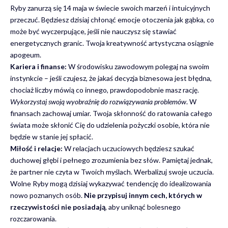
Ryby zanurzą się 14 maja w świecie swoich marzeń i intuicyjnych
przeczuć. Będziesz dzisiaj chłonąć emocje otoczenia jak gąbka, co
może być wyczerpujące, jeśli nie nauczysz się stawiać
energetycznych granic. Twoja kreatywność artystyczna osiągnie
apogeum.
Kariera i finanse:
W środowisku zawodowym polegaj na swoim
instynkcie – jeśli czujesz, że jakaś decyzja biznesowa jest błędna,
chociaż liczby mówią co innego, prawdopodobnie masz rację.
Wykorzystaj swoją wyobraźnię do rozwiązywania problemów
. W
finansach zachowaj umiar. Twoja skłonność do ratowania całego
świata może skłonić Cię do udzielenia pożyczki osobie, która nie
będzie w stanie jej spłacić.
Miłość i relacje:
W relacjach uczuciowych będziesz szukać
duchowej głębi i pełnego zrozumienia bez słów. Pamiętaj jednak,
że partner nie czyta w Twoich myślach. Werbalizuj swoje uczucia.
Wolne Ryby mogą dzisiaj wykazywać tendencję do idealizowania
nowo poznanych osób.
Nie przypisuj innym cech, których w
rzeczywistości nie posiadają
, aby uniknąć bolesnego
rozczarowania.