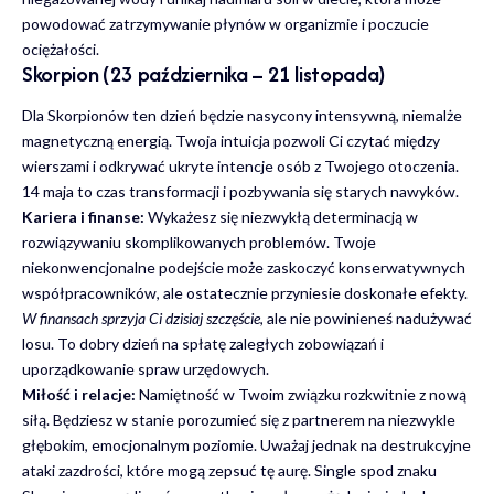
powodować zatrzymywanie płynów w organizmie i poczucie
ociężałości.
Skorpion (23 października – 21 listopada)
Dla Skorpionów ten dzień będzie nasycony intensywną, niemalże
magnetyczną energią. Twoja intuicja pozwoli Ci czytać między
wierszami i odkrywać ukryte intencje osób z Twojego otoczenia.
14 maja to czas transformacji i pozbywania się starych nawyków.
Kariera i finanse:
Wykażesz się niezwykłą determinacją w
rozwiązywaniu skomplikowanych problemów. Twoje
niekonwencjonalne podejście może zaskoczyć konserwatywnych
współpracowników, ale ostatecznie przyniesie doskonałe efekty.
W finansach sprzyja Ci dzisiaj szczęście
, ale nie powinieneś nadużywać
losu. To dobry dzień na spłatę zaległych zobowiązań i
uporządkowanie spraw urzędowych.
Miłość i relacje:
Namiętność w Twoim związku rozkwitnie z nową
siłą. Będziesz w stanie porozumieć się z partnerem na niezwykle
głębokim, emocjonalnym poziomie. Uważaj jednak na destrukcyjne
ataki zazdrości, które mogą zepsuć tę aurę. Single spod znaku