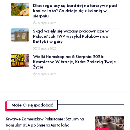
Dlaczego osy są bardziej natarczywe pod
koniec lata? Co dzieje się z kolonią w
sierpniu
7 Sierpnia 2026
Skąd wzięły się wczasy pracownicze w
Polsce? Jak FWP wysyłał Polaków nad
Bałtyk i w góry
7 Sierpnia 2026
Wielki Horoskop na 8 Sierpnia 2026:
Kosmiczne Wibracje, Które Zmienią Twoje
Życie
6 Sierpnia 2026
Może Ci się spodobać
Krwawe Zamieszki w Pakistanie: Szturm na
Konsulat USA po Śmierci Ajatollaha