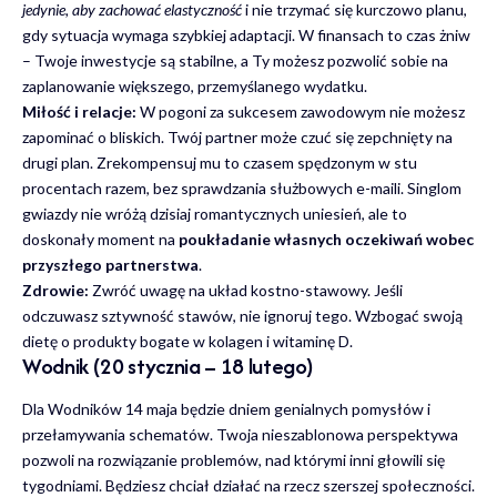
jedynie, aby zachować elastyczność
i nie trzymać się kurczowo planu,
gdy sytuacja wymaga szybkiej adaptacji. W finansach to czas żniw
– Twoje inwestycje są stabilne, a Ty możesz pozwolić sobie na
zaplanowanie większego, przemyślanego wydatku.
Miłość i relacje:
W pogoni za sukcesem zawodowym nie możesz
zapominać o bliskich. Twój partner może czuć się zepchnięty na
drugi plan. Zrekompensuj mu to czasem spędzonym w stu
procentach razem, bez sprawdzania służbowych e-maili. Singlom
gwiazdy nie wróżą dzisiaj romantycznych uniesień, ale to
doskonały moment na
poukładanie własnych oczekiwań wobec
przyszłego partnerstwa
.
Zdrowie:
Zwróć uwagę na układ kostno-stawowy. Jeśli
odczuwasz sztywność stawów, nie ignoruj tego. Wzbogać swoją
dietę o produkty bogate w kolagen i witaminę D.
Wodnik (20 stycznia – 18 lutego)
Dla Wodników 14 maja będzie dniem genialnych pomysłów i
przełamywania schematów. Twoja nieszablonowa perspektywa
pozwoli na rozwiązanie problemów, nad którymi inni głowili się
tygodniami. Będziesz chciał działać na rzecz szerszej społeczności.