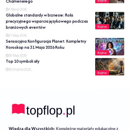
Chameneiego
Rożne
1 Marca 2026
Globalne standardy w biznesie: Rola
precyzyjnego wsparcia językowego podczas
branżowych eventów
Rożne
21 Maja 2026
Sensacyjna Konfiguracja Planet: Kompletny
Horoskop na 31 Maja 2026 Roku
Rożne
30 Maja 2026
Top 10 symboli siły
30 Grudnia 2025
Rożne
Wiedza dla Wszystkich:
Kompletne materiały edukacyjne z