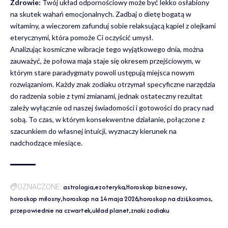
Zdrowie:
Twój układ odpornościowy może być lekko osłabiony
na skutek wahań emocjonalnych. Zadbaj o dietę bogatą w
witaminy, a wieczorem zafunduj sobie relaksującą kąpiel z olejkami
eterycznymi, która pomoże Ci oczyścić umysł.
Analizując kosmiczne wibracje tego wyjątkowego dnia, można
zauważyć, że połowa maja staje się okresem przejściowym, w
którym stare paradygmaty powoli ustępują miejsca nowym
rozwiązaniom. Każdy znak zodiaku otrzymał specyficzne narzędzia
do radzenia sobie z tymi zmianami, jednak ostateczny rezultat
zależy wyłącznie od naszej świadomości i gotowości do pracy nad
sobą. To czas, w którym konsekwentne działanie, połączone z
szacunkiem do własnej intuicji, wyznaczy kierunek na
nadchodzące miesiące.
astrologia
ezoteryka
Horoskop biznesowy
OZNACZONE:
horoskop miłosny
horoskop na 14 maja 2026
horoskop na dziś
kosmos
przepowiednie na czwartek
układ planet
znaki zodiaku