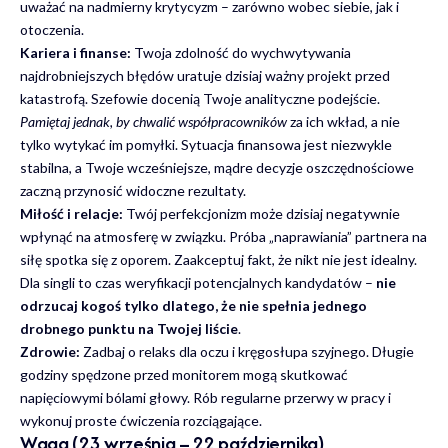
uważać na nadmierny krytycyzm – zarówno wobec siebie, jak i
otoczenia.
Kariera i finanse:
Twoja zdolność do wychwytywania
najdrobniejszych błędów uratuje dzisiaj ważny projekt przed
katastrofą. Szefowie docenią Twoje analityczne podejście.
Pamiętaj jednak, by chwalić współpracowników
za ich wkład, a nie
tylko wytykać im pomyłki. Sytuacja finansowa jest niezwykle
stabilna, a Twoje wcześniejsze, mądre decyzje oszczędnościowe
zaczną przynosić widoczne rezultaty.
Miłość i relacje:
Twój perfekcjonizm może dzisiaj negatywnie
wpłynąć na atmosferę w związku. Próba „naprawiania” partnera na
siłę spotka się z oporem. Zaakceptuj fakt, że nikt nie jest idealny.
Dla singli to czas weryfikacji potencjalnych kandydatów –
nie
odrzucaj kogoś tylko dlatego, że nie spełnia jednego
drobnego punktu na Twojej liście
.
Zdrowie:
Zadbaj o relaks dla oczu i kręgosłupa szyjnego. Długie
godziny spędzone przed monitorem mogą skutkować
napięciowymi bólami głowy. Rób regularne przerwy w pracy i
wykonuj proste ćwiczenia rozciągające.
Waga (23 września – 22 października)