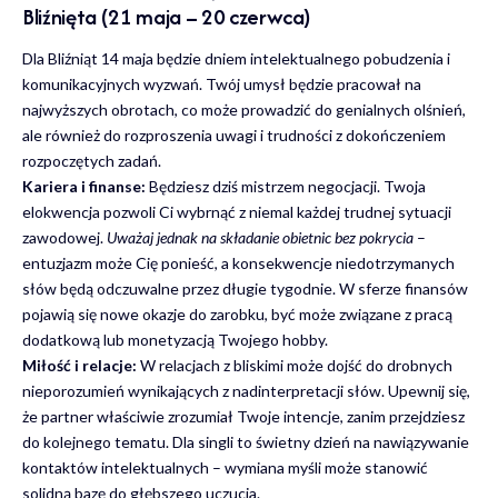
Bliźnięta (21 maja – 20 czerwca)
Dla Bliźniąt 14 maja będzie dniem intelektualnego pobudzenia i
komunikacyjnych wyzwań. Twój umysł będzie pracował na
najwyższych obrotach, co może prowadzić do genialnych olśnień,
ale również do rozproszenia uwagi i trudności z dokończeniem
rozpoczętych zadań.
Kariera i finanse:
Będziesz dziś mistrzem negocjacji. Twoja
elokwencja pozwoli Ci wybrnąć z niemal każdej trudnej sytuacji
zawodowej.
Uważaj jednak na składanie obietnic bez pokrycia
–
entuzjazm może Cię ponieść, a konsekwencje niedotrzymanych
słów będą odczuwalne przez długie tygodnie. W sferze finansów
pojawią się nowe okazje do zarobku, być może związane z pracą
dodatkową lub monetyzacją Twojego hobby.
Miłość i relacje:
W relacjach z bliskimi może dojść do drobnych
nieporozumień wynikających z nadinterpretacji słów. Upewnij się,
że partner właściwie zrozumiał Twoje intencje, zanim przejdziesz
do kolejnego tematu. Dla singli to świetny dzień na nawiązywanie
kontaktów intelektualnych – wymiana myśli może stanowić
solidną bazę do głębszego uczucia.