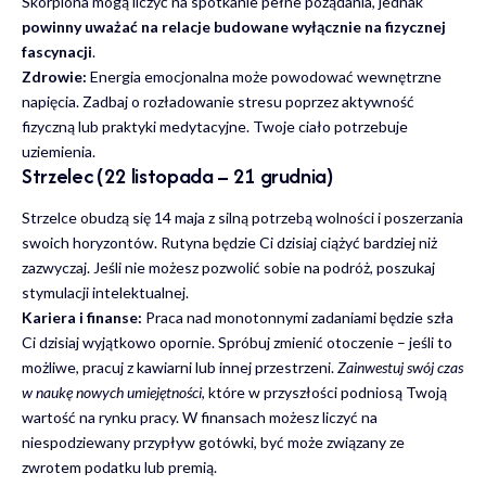
Skorpiona mogą liczyć na spotkanie pełne pożądania, jednak
powinny uważać na relacje budowane wyłącznie na fizycznej
fascynacji
.
Zdrowie:
Energia emocjonalna może powodować wewnętrzne
napięcia. Zadbaj o rozładowanie stresu poprzez aktywność
fizyczną lub praktyki medytacyjne. Twoje ciało potrzebuje
uziemienia.
Strzelec (22 listopada – 21 grudnia)
Strzelce obudzą się 14 maja z silną potrzebą wolności i poszerzania
swoich horyzontów. Rutyna będzie Ci dzisiaj ciążyć bardziej niż
zazwyczaj. Jeśli nie możesz pozwolić sobie na podróż, poszukaj
stymulacji intelektualnej.
Kariera i finanse:
Praca nad monotonnymi zadaniami będzie szła
Ci dzisiaj wyjątkowo opornie. Spróbuj zmienić otoczenie – jeśli to
możliwe, pracuj z kawiarni lub innej przestrzeni.
Zainwestuj swój czas
w naukę nowych umiejętności
, które w przyszłości podniosą Twoją
wartość na rynku pracy. W finansach możesz liczyć na
niespodziewany przypływ gotówki, być może związany ze
zwrotem podatku lub premią.