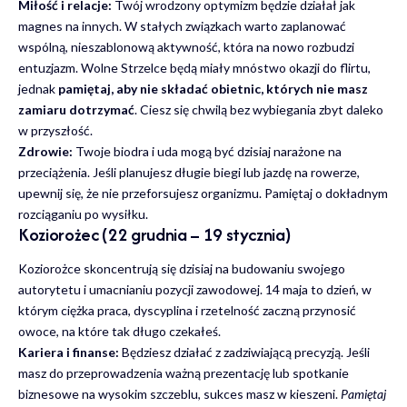
Miłość i relacje:
Twój wrodzony optymizm będzie działał jak
magnes na innych. W stałych związkach warto zaplanować
wspólną, nieszablonową aktywność, która na nowo rozbudzi
entuzjazm. Wolne Strzelce będą miały mnóstwo okazji do flirtu,
jednak
pamiętaj, aby nie składać obietnic, których nie masz
zamiaru dotrzymać
. Ciesz się chwilą bez wybiegania zbyt daleko
w przyszłość.
Zdrowie:
Twoje biodra i uda mogą być dzisiaj narażone na
przeciążenia. Jeśli planujesz długie biegi lub jazdę na rowerze,
upewnij się, że nie przeforsujesz organizmu. Pamiętaj o dokładnym
rozciąganiu po wysiłku.
Koziorożec (22 grudnia – 19 stycznia)
Koziorożce skoncentrują się dzisiaj na budowaniu swojego
autorytetu i umacnianiu pozycji zawodowej. 14 maja to dzień, w
którym ciężka praca, dyscyplina i rzetelność zaczną przynosić
owoce, na które tak długo czekałeś.
Kariera i finanse:
Będziesz działać z zadziwiającą precyzją. Jeśli
masz do przeprowadzenia ważną prezentację lub spotkanie
biznesowe na wysokim szczeblu, sukces masz w kieszeni.
Pamiętaj