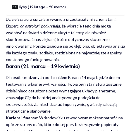
Ryby (19 lutego – 20 marca)
Dzisiejsza aura sprzyja zrywaniu z przestarzałymi schematami.
Eksperci od astrologii podkreślają
, że wibracje tego dnia mogą
wydobyć na światło dzienne ukryte talenty, ale również
skonfrontować nas z lękami, które dotychczas skutecznie
ignorowaliśmy. Poniżej znajduje się pogłębiona, obiektywna analiza
dla każdego znaku zodiaku, rozdzielona na najważniejsze aspekty
codziennego funkcjonowania.
Baran (21 marca – 19 kwietnia)
Dla osób urodzonych pod znakiem Barana 14 maja będzie dniem
testowania własnej wytrwałości. Twoja ognista natura zostanie
dzisiaj nieco ostudzona przez wymagające układy planetarne,
zmuszając Cię do bardziej analitycznego podejścia do
rzeczywistości. Zamiast działać impulsywnie, gwiazdy zalecają
strategiczne planowanie.
Kariera i finanse:
W środowisku zawodowym możesz natrafić na
opór ze strony osób, które do tej pory bezkrytycznie popierały