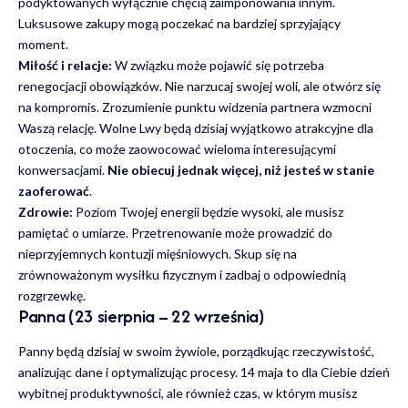
podyktowanych wyłącznie chęcią zaimponowania innym.
Luksusowe zakupy mogą poczekać na bardziej sprzyjający
moment.
Miłość i relacje:
W związku może pojawić się potrzeba
renegocjacji obowiązków. Nie narzucaj swojej woli, ale otwórz się
na kompromis. Zrozumienie punktu widzenia partnera wzmocni
Waszą relację. Wolne Lwy będą dzisiaj wyjątkowo atrakcyjne dla
otoczenia, co może zaowocować wieloma interesującymi
konwersacjami.
Nie obiecuj jednak więcej, niż jesteś w stanie
zaoferować
.
Zdrowie:
Poziom Twojej energii będzie wysoki, ale musisz
pamiętać o umiarze. Przetrenowanie może prowadzić do
nieprzyjemnych kontuzji mięśniowych. Skup się na
zrównoważonym wysiłku fizycznym i zadbaj o odpowiednią
rozgrzewkę.
Panna (23 sierpnia – 22 września)
Panny będą dzisiaj w swoim żywiole, porządkując rzeczywistość,
analizując dane i optymalizując procesy. 14 maja to dla Ciebie dzień
wybitnej produktywności, ale również czas, w którym musisz