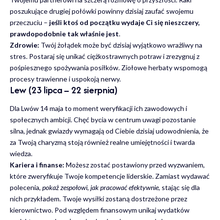
poszukujące drugiej połówki powinny dzisiaj zaufać swojemu
przeczuciu –
jeśli ktoś od początku wydaje Ci się nieszczery,
prawdopodobnie tak właśnie jest
.
Zdrowie:
Twój żołądek może być dzisiaj wyjątkowo wrażliwy na
stres. Postaraj się unikać ciężkostrawnych potraw i zrezygnuj z
pośpiesznego spożywania posiłków. Ziołowe herbaty wspomogą
procesy trawienne i uspokoją nerwy.
Lew (23 lipca – 22 sierpnia)
Dla Lwów 14 maja to moment weryfikacji ich zawodowych i
społecznych ambicji. Chęć bycia w centrum uwagi pozostanie
silna, jednak gwiazdy wymagają od Ciebie dzisiaj udowodnienia, że
za Twoją charyzmą stoją również realne umiejętności i twarda
wiedza.
Kariera i finanse:
Możesz zostać postawiony przed wyzwaniem,
które zweryfikuje Twoje kompetencje liderskie. Zamiast wydawać
polecenia,
pokaż zespołowi, jak pracować efektywnie
, stając się dla
nich przykładem. Twoje wysiłki zostaną dostrzeżone przez
kierownictwo. Pod względem finansowym unikaj wydatków