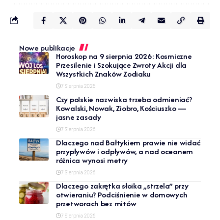
Nowe publikacje
Horoskop na 9 sierpnia 2026: Kosmiczne
Przesilenie i Szokujące Zwroty Akcji dla
Wszystkich Znaków Zodiaku
7 Sierpnia 2026
Czy polskie nazwiska trzeba odmieniać?
Kowalski, Nowak, Ziobro, Kościuszko —
jasne zasady
7 Sierpnia 2026
Dlaczego nad Bałtykiem prawie nie widać
przypływów i odpływów, a nad oceanem
różnica wynosi metry
7 Sierpnia 2026
Dlaczego zakrętka słoika „strzela” przy
otwieraniu? Podciśnienie w domowych
przetworach bez mitów
7 Sierpnia 2026