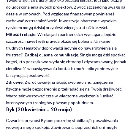
Twoje wizje.
Nie traktuj tego jako osobistej porażki
, lecz jako okazję
do udoskonalenia swoich projektów. Zwróć szczególną uwagę na
detale w umowach. Pod względem finansowym powinieneś
zachować wstrzemięźliwość. Inwestycje obarczone wysokim
ryzykiem mogą dzisiaj przynieść więcej strat niż korzyści.
Miłość i relacje:
W relacjach partnerskich wymagana będzie
szczerość, nawet jeśli prawda okaże się bolesna. Unikanie
trudnych tematów doprowadzi jedynie do nawarstwienia się
frustracji.
Zadbaj o jasną komunikację
. Single mogą dziś spotkać
kogoś, kto początkowo wyda się chłodny i zdystansowany, jednak
cierpliwość w nawiązywaniu kontaktu może odkryć niezwykle
fascynującą osobowość.
Zdrowie:
Zwróć uwagę na jakość swojego snu. Zmęczenie
fizyczne może bezpośrednio przekładać się na Twoją drażliwość.
Warto zainwestować czas w wieczorne wyciszenie i unikać
intensywnych treningów późnym popołudniem.
Byk (20 kwietnia – 20 maja)
Czwartek przynosi Bykom potrzebę stabilizacji i poszukiwania
wewnętrznego spokoju. Zawirowania poprzednich dni mogły