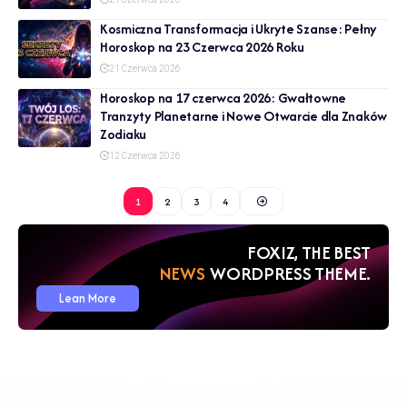
Kosmiczna Transformacja i Ukryte Szanse: Pełny
Horoskop na 23 Czerwca 2026 Roku
21 Czerwca 2026
Horoskop na 17 czerwca 2026: Gwałtowne
Tranzyty Planetarne i Nowe Otwarcie dla Znaków
Zodiaku
12 Czerwca 2026
1
2
3
4
FOXIZ, THE BEST
NEWS
WORDPRESS THEME.
Lean More