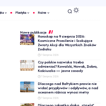
yka
Plastyka
Rożne
Nowe publikacje
Horoskop na 9 sierpnia 2026:
Kosmiczne Przesilenie i Szokujące
Zwroty Akcji dla Wszystkich Znaków
Zodiaku
7 Sierpnia 2026
Czy polskie nazwiska trzeba
odmieniać? Kowalski, Nowak, Ziobro,
Kościuszko — jasne zasady
7 Sierpnia 2026
Dlaczego nad Bałtykiem prawie nie
widać przypływów i odpływów, a nad
oceanem różnica wynosi metry
7 Sierpnia 2026
Dlaczego zakrętka słoika „strzela”