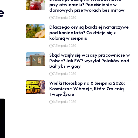
przy otwieraniu? Podciśnienie w
e
domowych przetworach bez mitów
7 Sierpnia 2026
Dlaczego osy są bardziej natarczywe
pod koniec lata? Co dzieje się z
kolonią w sierpniu
7 Sierpnia 2026
Skąd wzięły się wczasy pracownicze w
Polsce? Jak FWP wysyłał Polaków nad
Bałtyk i w góry
7 Sierpnia 2026
Wielki Horoskop na 8 Sierpnia 2026:
Kosmiczne Wibracje, Które Zmienią
Twoje Życie
6 Sierpnia 2026