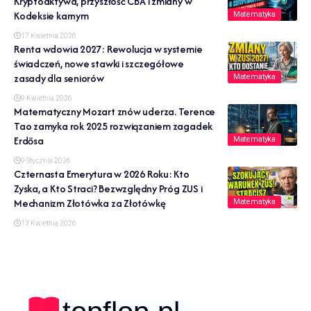
Kryptoaktywa, przyszłość CBA i zmiany w
Kodeksie karnym
Matematyka
17 Kwietnia 2026
Renta wdowia 2027: Rewolucja w systemie
świadczeń, nowe stawki i szczegółowe
zasady dla seniorów
Matematyka
9 Kwietnia 2026
Matematyczny Mozart znów uderza. Terence
Tao zamyka rok 2025 rozwiązaniem zagadek
Erdősa
Matematyka
9 Stycznia 2026
Czternasta Emerytura w 2026 Roku: Kto
Zyska, a Kto Straci? Bezwzględny Próg ZUS i
Mechanizm Złotówka za Złotówkę
Matematyka
13 Kwietnia 2026