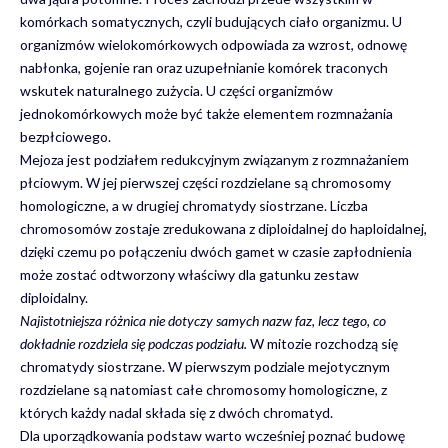
komórkach somatycznych, czyli budujących ciało organizmu. U
organizmów wielokomórkowych odpowiada za wzrost, odnowę
nabłonka, gojenie ran oraz uzupełnianie komórek traconych
wskutek naturalnego zużycia. U części organizmów
jednokomórkowych może być także elementem rozmnażania
bezpłciowego.
Mejoza jest podziałem redukcyjnym związanym z rozmnażaniem
płciowym. W jej pierwszej części rozdzielane są chromosomy
homologiczne, a w drugiej chromatydy siostrzane. Liczba
chromosomów zostaje zredukowana z diploidalnej do haploidalnej,
dzięki czemu po połączeniu dwóch gamet w czasie zapłodnienia
może zostać odtworzony właściwy dla gatunku zestaw
diploidalny.
Najistotniejsza różnica nie dotyczy samych nazw faz, lecz tego, co
dokładnie rozdziela się podczas podziału.
W mitozie rozchodzą się
chromatydy siostrzane. W pierwszym podziale mejotycznym
rozdzielane są natomiast całe chromosomy homologiczne, z
których każdy nadal składa się z dwóch chromatyd.
Dla uporządkowania podstaw warto wcześniej poznać
budowę