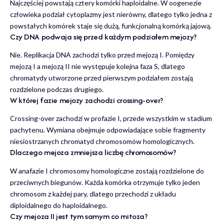
Najczęściej powstają cztery komórki haploidalne. W oogenezie
człowieka podział cytoplazmy jest nierówny, dlatego tylko jedna z
powstałych komórek staje się dużą, funkcjonalną komórką jajową.
Czy DNA podwaja się przed każdym podziałem mejozy?
Nie. Replikacja DNA zachodzi tylko przed mejozą I. Pomiędzy
mejozą I a mejozą II nie występuje kolejna faza S, dlatego
chromatydy utworzone przed pierwszym podziałem zostają
rozdzielone podczas drugiego.
W której fazie mejozy zachodzi crossing-over?
Crossing-over zachodzi w profazie I, przede wszystkim w stadium
pachytenu. Wymiana obejmuje odpowiadające sobie fragmenty
niesiostrzanych chromatyd chromosomów homologicznych.
Dlaczego mejoza zmniejsza liczbę chromosomów?
W anafazie I chromosomy homologiczne zostają rozdzielone do
przeciwnych biegunów. Każda komórka otrzymuje tylko jeden
chromosom z każdej pary, dlatego przechodzi z układu
diploidalnego do haploidalnego.
Czy mejoza II jest tym samym co mitoza?