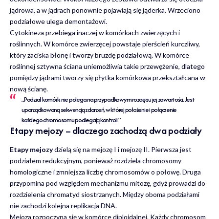
jądrowa, a w jądrach ponownie pojawiają się jąderka. Wrzeciono
podziałowe ulega demontażowi.
Cytokineza przebiega inaczej w komórkach zwierzęcych i
roślinnych. W komórce zwierzęcej powstaje pierścień kurczliwy,
który zaciska błonę i tworzy bruzdę podziałową. W komórce
roślinnej sztywna ściana uniemożliwia takie przewężenie, dlatego
pomiędzy jądrami tworzy się płytka komórkowa przekształcana w
nową ścianę.
„Podział komórki nie polega na przypadkowym rozcięciu jej zawartości. Jest
uporządkowaną sekwencją zdarzeń, w której położenie i połączenie
każdego chromosomu podlegają kontroli.”
Etapy mejozy – dlaczego zachodzą dwa podziały
Etapy mejozy
dzielą się na mejozę I i mejozę II. Pierwsza jest
podziałem redukcyjnym, ponieważ rozdziela chromosomy
homologiczne i zmniejsza liczbę chromosomów o połowę. Druga
przypomina pod względem mechanizmu mitozę, gdyż prowadzi do
rozdzielenia chromatyd siostrzanych. Między oboma podziałami
nie zachodzi kolejna replikacja DNA.
Mejoza rozpoczyna się w komórce diploidalnej. Każdy chromosom