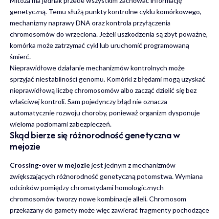
Mitoza ma jednak przede wszystkim zachować informację
genetyczną. Temu służą punkty kontrolne cyklu komórkowego,
mechanizmy naprawy DNA oraz kontrola przyłączenia
chromosomów do wrzeciona. Jeżeli uszkodzenia są zbyt poważne,
komórka może zatrzymać cykl lub uruchomić programowaną
śmierć.
Nieprawidłowe działanie mechanizmów kontrolnych może
sprzyjać niestabilności genomu. Komórki z błędami mogą uzyskać
nieprawidłową liczbę chromosomów albo zacząć dzielić się bez
właściwej kontroli. Sam pojedynczy błąd nie oznacza
automatycznie rozwoju choroby, ponieważ organizm dysponuje
wieloma poziomami zabezpieczeń.
Skąd bierze się różnorodność genetyczna w
mejozie
Crossing-over w mejozie
jest jednym z mechanizmów
zwiększających różnorodność genetyczną potomstwa. Wymiana
odcinków pomiędzy chromatydami homologicznych
chromosomów tworzy nowe kombinacje alleli. Chromosom
przekazany do gamety może więc zawierać fragmenty pochodzące