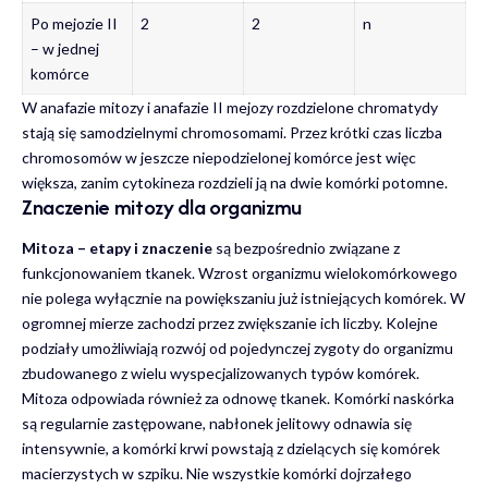
Po mejozie II
2
2
n
– w jednej
komórce
W anafazie mitozy i anafazie II mejozy rozdzielone chromatydy
stają się samodzielnymi chromosomami. Przez krótki czas liczba
chromosomów w jeszcze niepodzielonej komórce jest więc
większa, zanim cytokineza rozdzieli ją na dwie komórki potomne.
Znaczenie mitozy dla organizmu
Mitoza – etapy i znaczenie
są bezpośrednio związane z
funkcjonowaniem tkanek. Wzrost organizmu wielokomórkowego
nie polega wyłącznie na powiększaniu już istniejących komórek. W
ogromnej mierze zachodzi przez zwiększanie ich liczby. Kolejne
podziały umożliwiają rozwój od pojedynczej zygoty do organizmu
zbudowanego z wielu wyspecjalizowanych typów komórek.
Mitoza odpowiada również za odnowę tkanek. Komórki naskórka
są regularnie zastępowane, nabłonek jelitowy odnawia się
intensywnie, a komórki krwi powstają z dzielących się komórek
macierzystych w szpiku. Nie wszystkie komórki dojrzałego