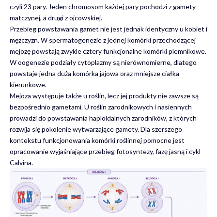
czyli 23 pary. Jeden chromosom każdej pary pochodzi z gamety
matczynej, a drugi z ojcowskiej.
Przebieg powstawania gamet nie jest jednak identyczny u kobiet i
mężczyzn. W spermatogenezie z jednej komórki przechodzącej
mejozę powstają zwykle cztery funkcjonalne komórki plemnikowe.
W oogenezie podziały cytoplazmy są nierównomierne, dlatego
powstaje jedna duża komórka jajowa oraz mniejsze ciałka
kierunkowe.
Mejoza występuje także u roślin, lecz jej produkty nie zawsze są
bezpośrednio gametami. U roślin zarodnikowych i nasiennych
prowadzi do powstawania haploidalnych zarodników, z których
rozwija się pokolenie wytwarzające gamety. Dla szerszego
kontekstu funkcjonowania komórki roślinnej pomocne jest
opracowanie wyjaśniające
przebieg fotosyntezy, fazę jasną i cykl
Calvina
.