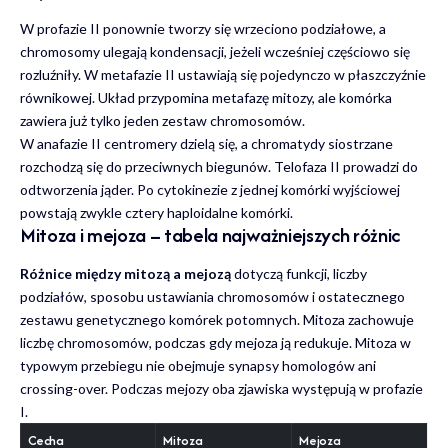
W profazie II ponownie tworzy się wrzeciono podziałowe, a
chromosomy ulegają kondensacji, jeżeli wcześniej częściowo się
rozluźniły. W metafazie II ustawiają się pojedynczo w płaszczyźnie
równikowej. Układ przypomina metafazę mitozy, ale komórka
zawiera już tylko jeden zestaw chromosomów.
W anafazie II centromery dzielą się, a chromatydy siostrzane
rozchodzą się do przeciwnych biegunów. Telofaza II prowadzi do
odtworzenia jąder. Po cytokinezie z jednej komórki wyjściowej
powstają zwykle cztery haploidalne komórki.
Mitoza i mejoza – tabela najważniejszych różnic
Różnice między mitozą a mejozą
dotyczą funkcji, liczby
podziałów, sposobu ustawiania chromosomów i ostatecznego
zestawu genetycznego komórek potomnych. Mitoza zachowuje
liczbę chromosomów, podczas gdy mejoza ją redukuje. Mitoza w
typowym przebiegu nie obejmuje synapsy homologów ani
crossing-over. Podczas mejozy oba zjawiska występują w profazie
I.
Cecha
Mitoza
Mejoza