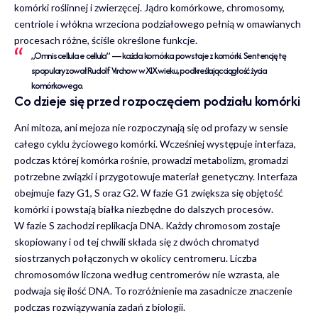
komórki roślinnej i zwierzęcej
. Jądro komórkowe, chromosomy,
centriole i włókna wrzeciona podziałowego pełnią w omawianych
procesach różne, ściśle określone funkcje.
„Omnis cellula e cellula” — każda komórka powstaje z komórki. Sentencję tę
spopularyzował Rudolf Virchow w XIX wieku, podkreślając ciągłość życia
komórkowego.
Co dzieje się przed rozpoczęciem podziału komórki
Ani mitoza, ani mejoza nie rozpoczynają się od profazy w sensie
całego cyklu życiowego komórki. Wcześniej występuje interfaza,
podczas której komórka rośnie, prowadzi metabolizm, gromadzi
potrzebne związki i przygotowuje materiał genetyczny. Interfaza
obejmuje fazy G1, S oraz G2. W fazie G1 zwiększa się objętość
komórki i powstają białka niezbędne do dalszych procesów.
W fazie S zachodzi replikacja DNA. Każdy chromosom zostaje
skopiowany i od tej chwili składa się z dwóch chromatyd
siostrzanych połączonych w okolicy centromeru. Liczba
chromosomów liczona według centromerów nie wzrasta, ale
podwaja się ilość DNA. To rozróżnienie ma zasadnicze znaczenie
podczas rozwiązywania zadań z biologii.