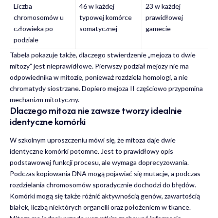
Liczba
46 w każdej
23 w każdej
chromosomów u
typowej komórce
prawidłowej
człowieka po
somatycznej
gamecie
podziale
Tabela pokazuje także, dlaczego stwierdzenie „mejoza to dwie
mitozy” jest nieprawidłowe. Pierwszy podział mejozy nie ma
odpowiednika w mitozie, ponieważ rozdziela homologi, a nie
chromatydy siostrzane. Dopiero mejoza II częściowo przypomina
mechanizm mitotyczny.
Dlaczego mitoza nie zawsze tworzy idealnie
identyczne komórki
W szkolnym uproszczeniu mówi się, że mitoza daje dwie
identyczne komórki potomne. Jest to prawidłowy opis
podstawowej funkcji procesu, ale wymaga doprecyzowania.
Podczas kopiowania DNA mogą pojawiać się mutacje, a podczas
rozdzielania chromosomów sporadycznie dochodzi do błędów.
Komórki mogą się także różnić aktywnością genów, zawartością
białek, liczbą niektórych organelli oraz położeniem w tkance.