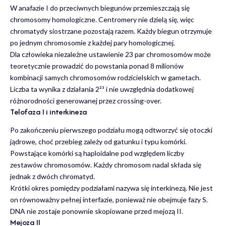
W anafazie I do przeciwnych biegunów przemieszczają się
chromosomy homologiczne. Centromery nie dzielą się, więc
chromatydy siostrzane pozostają razem. Każdy biegun otrzymuje
po jednym chromosomie z każdej pary homologicznej.
Dla człowieka niezależne ustawienie 23 par chromosomów może
teoretycznie prowadzić do powstania ponad 8 milionów
kombinacji samych chromosomów rodzicielskich w gametach.
Liczba ta wynika z działania 2²³ i nie uwzględnia dodatkowej
różnorodności generowanej przez crossing-over.
Telofaza I i interkineza
Po zakończeniu pierwszego podziału mogą odtworzyć się otoczki
jądrowe, choć przebieg zależy od gatunku i typu komórki.
Powstające komórki są haploidalne pod względem liczby
zestawów chromosomów. Każdy chromosom nadal składa się
jednak z dwóch chromatyd.
Krótki okres pomiędzy podziałami nazywa się interkinezą. Nie jest
on równoważny pełnej interfazie, ponieważ nie obejmuje fazy S.
DNA nie zostaje ponownie skopiowane przed mejozą II.
Mejoza II