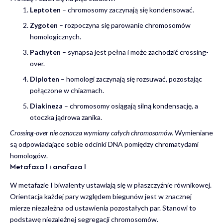
Leptoten
– chromosomy zaczynają się kondensować.
Zygoten
– rozpoczyna się parowanie chromosomów
homologicznych.
Pachyten
– synapsa jest pełna i może zachodzić crossing-
over.
Diploten
– homologi zaczynają się rozsuwać, pozostając
połączone w chiazmach.
Diakineza
– chromosomy osiągają silną kondensację, a
otoczka jądrowa zanika.
Crossing-over nie oznacza wymiany całych chromosomów.
Wymieniane
są odpowiadające sobie odcinki DNA pomiędzy chromatydami
homologów.
Metafaza I i anafaza I
W metafazie I biwalenty ustawiają się w płaszczyźnie równikowej.
Orientacja każdej pary względem biegunów jest w znacznej
mierze niezależna od ustawienia pozostałych par. Stanowi to
podstawę niezależnej segregacji chromosomów.