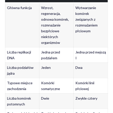
Główna funkcja
Wzrost,
Wytwarzanie
regeneracja,
komórek
odnowa komórek,
związanych z
rozmnażanie
rozmnażaniem
bezpłciowe
płciowym
niektórych
organizmów
Liczba replikacji
Jedna przed
Jedna przed mejozą
DNA
podziałem
I
Liczba podziałów
Jeden
Dwa
jądra
Typowe miejsce
Komórki
Komórki linii
zachodzenia
somatyczne
płciowej
Liczba komórek
Dwie
Zwykle cztery
potomnych