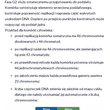
Faza G2 służy ostatecznemu przygotowaniu do podziału.
Komórka syntetyzuje elementy wrzeciona podziałowego,
kontroluje poprawność replikacji i naprawia część wykrytych
uszkodzeń DNA. Dopiero po przejściu punktów kontrolnych może
rozpocząć się podział jądra.
Przykład dla komórki człowieka:
przed replikacją komórka somatyczna ma 46 chromosomów
zbudowanych z 46 chromatyd;
po replikacji nadal ma 46 chromosomów, ale zawierających
łącznie 92 chromatydy;
po prawidłowej mitozie każda komórka potomna otrzymuje
46 jednochromatydowych chromosomów;
po zakończeniu mejozy każda prawidłowa gameta zawiera
23 chromosomy;
liczba cząsteczek DNA zmienia się zależnie od etapu cyklu,
dlatego nie należy utożsamiać jej automatycznie z liczbą
chromosomów.