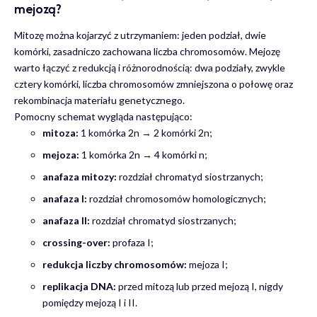
mejozą?
Mitozę można kojarzyć z utrzymaniem: jeden podział, dwie
komórki, zasadniczo zachowana liczba chromosomów. Mejozę
warto łączyć z redukcją i różnorodnością: dwa podziały, zwykle
cztery komórki, liczba chromosomów zmniejszona o połowę oraz
rekombinacja materiału genetycznego.
Pomocny schemat wygląda następująco:
mitoza:
1 komórka 2n → 2 komórki 2n;
mejoza:
1 komórka 2n → 4 komórki n;
anafaza mitozy:
rozdział chromatyd siostrzanych;
anafaza I:
rozdział chromosomów homologicznych;
anafaza II:
rozdział chromatyd siostrzanych;
crossing-over:
profaza I;
redukcja liczby chromosomów:
mejoza I;
replikacja DNA:
przed mitozą lub przed mejozą I, nigdy
pomiędzy mejozą I i II.