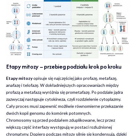
Etapy mitozy – przebieg podziału krok po kroku
Etapy mitozy
opisuje się najczęściej jako profazę, metafazę,
anafazę i telofazę. W dokładniejszych opracowaniach między
profazą a metafazą wyróżnia się prometafazę. Po podziale jądra
zazwyczaj następuje cytokineza, czyli rozdzielenie cytoplazmy.
Cały proces musi zapewnić możliwie równomierne przekazanie
dwóch kopii genomu do komórek potomnych.
Chromosomy są przed podziałem zduplikowane, lecz przez
większą część interfazy występują w postaci rozluźnionej
chromatyny. Dopiero podczas mitozy silnie się kondensują, dzięki