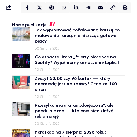
Nowe publikacje
Jak wyprostować pofalowaną kartkę po
malowaniu farbą, nie niszcząc gotowej
pracy
6 Sierpnia 2026
Co oznacza litera „E” przy piosence na
Spotify? Wyjaśniamy oznaczenie Explicit
6 Sierpnia 2026
Zeszyt 60, 80 czy 96 kartek — który
naprawdę jest najtańszy? Cena za 100
stron
6 Sierpnia 2026
Przesyłka ma status „doręczona”, ale
paczki nie ma — kto powinien złożyć
reklamację
6 Sierpnia 2026
Horoskop na 7 sierpnia 2026 roku: