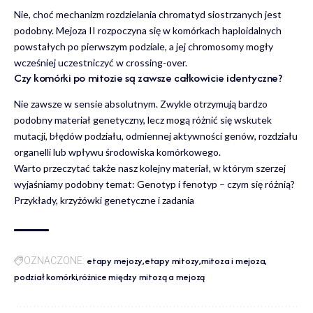
Nie, choć mechanizm rozdzielania chromatyd siostrzanych jest
podobny. Mejoza II rozpoczyna się w komórkach haploidalnych
powstałych po pierwszym podziale, a jej chromosomy mogły
wcześniej uczestniczyć w crossing-over.
Czy komórki po mitozie są zawsze całkowicie identyczne?
Nie zawsze w sensie absolutnym. Zwykle otrzymują bardzo
podobny materiał genetyczny, lecz mogą różnić się wskutek
mutacji, błędów podziału, odmiennej aktywności genów, rozdziału
organelli lub wpływu środowiska komórkowego.
Warto przeczytać także nasz kolejny materiał, w którym szerzej
wyjaśniamy podobny temat:
Genotyp i fenotyp – czym się różnią?
Przykłady, krzyżówki genetyczne i zadania
etapy mejozy
etapy mitozy
mitoza i mejoza
OZNACZONE:
podział komórki
różnice między mitozą a mejozą