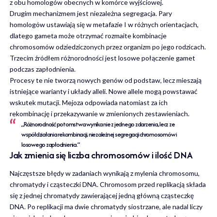
z obu homologów obecnych w komórce wyjściowej.
Drugim mechanizmem jest niezależna segregacja. Pary
homologów ustawiają się w metafazie I w różnych orientacjach,
dlatego gameta może otrzymać rozmaite kombinacje
chromosomów odziedziczonych przez organizm po jego rodzicach.
Trzecim źródłem różnorodności jest losowe połączenie gamet
podczas zapłodnienia.
Procesy te nie tworzą nowych genów od podstaw, lecz mieszają
istniejące warianty i układy alleli. Nowe allele mogą powstawać
wskutek mutacji. Mejoza odpowiada natomiast za ich
rekombinację i przekazywanie w zmienionych zestawieniach.
„Różnorodność potomstwa wynika nie z jednego zdarzenia, lecz ze
współdziałania rekombinacji, niezależnej segregacji chromosomów i
losowego zapłodnienia.”
Jak zmienia się liczba chromosomów i ilość DNA
Najczęstsze błędy w zadaniach wynikają z mylenia chromosomu,
chromatydy i cząsteczki DNA. Chromosom przed replikacją składa
się z jednej chromatydy zawierającej jedną główną cząsteczkę
DNA. Po replikacji ma dwie chromatydy siostrzane, ale nadal liczy