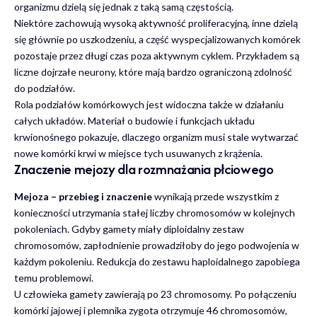
organizmu dzielą się jednak z taką samą częstością.
Niektóre zachowują wysoką aktywność proliferacyjną, inne dzielą
się głównie po uszkodzeniu, a część wyspecjalizowanych komórek
pozostaje przez długi czas poza aktywnym cyklem. Przykładem są
liczne dojrzałe neurony, które mają bardzo ograniczoną zdolność
do podziałów.
Rola podziałów komórkowych jest widoczna także w działaniu
całych układów. Materiał o
budowie i funkcjach układu
krwionośnego
pokazuje, dlaczego organizm musi stale wytwarzać
nowe komórki krwi w miejsce tych usuwanych z krążenia.
Znaczenie mejozy dla rozmnażania płciowego
Mejoza – przebieg i znaczenie
wynikają przede wszystkim z
konieczności utrzymania stałej liczby chromosomów w kolejnych
pokoleniach. Gdyby gamety miały diploidalny zestaw
chromosomów, zapłodnienie prowadziłoby do jego podwojenia w
każdym pokoleniu. Redukcja do zestawu haploidalnego zapobiega
temu problemowi.
U człowieka gamety zawierają po 23 chromosomy. Po połączeniu
komórki jajowej i plemnika zygota otrzymuje 46 chromosomów,