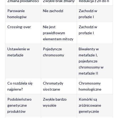
Zmiana ploidalności
Zwykle brak zmiany
Redukcja z 2n do n
Parowanie
Nie zachodzi
Zachodzi w
homologów
profazie I
Crossing-over
Nie jest
Zachodzi w
prawidłowym
profazie I
elementem mitozy
Ustawienie w
Pojedyncze
Biwalenty w
metafazie
chromosomy
metafazie I,
pojedyncze
chromosomy w
metafazie II
Co rozdziela się
Chromatydy
Chromosomy
najpierw?
siostrzane
homologiczne
Podobieństwo
Zwykle bardzo
Komórki są
genetyczne
wysokie
zróżnicowane
produktów
genetycznie