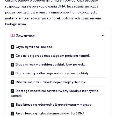
chromosomów o połowę, informuje
TopFlop
. Oba procesy
rozpoczynają się po skopiowaniu DNA, lecz różnią się liczbą
podziałów, zachowaniem chromosomów homologicznych,
materiałem genetycznym komórek potomnych i znaczeniem
biologicznym.
Zawartość
Czym są mitoza i mejoza
Co dzieje się przed rozpoczęciem podziału komórki
Etapy mitozy – przebieg podziału krok po kroku
Etapy mejozy – dlaczego zachodzą dwa podziały
Mitoza i mejoza – tabela najważniejszych różnic
Dlaczego mitoza nie zawsze tworzy idealnie identyczne
komórki
Skąd bierze się różnorodność genetyczna w mejozie
Jak zmienia się liczba chromosomów i ilość DNA