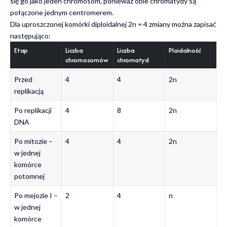
się go jako jeden chromosom, ponieważ obie chromatydy są
połączone jednym centromerem.
Dla uproszczonej komórki diploidalnej 2n = 4 zmiany można zapisać
następująco:
Etap
Liczba
Liczba
Ploidalność
chromosomów
chromatyd
Przed
4
4
2n
replikacją
Po replikacji
4
8
2n
DNA
Po mitozie –
4
4
2n
w jednej
komórce
potomnej
Po mejozie I –
2
4
n
w jednej
komórce