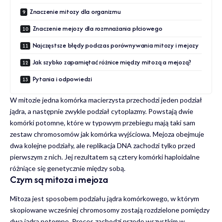
Znaczenie mitozy dla organizmu
Znaczenie mejozy dla rozmnażania płciowego
Najczęstsze błędy podczas porównywania mitozy i mejozy
Jak szybko zapamiętać różnice między mitozą a mejozą?
Pytania i odpowiedzi
W mitozie jedna komórka macierzysta przechodzi jeden podział
jądra, a następnie zwykle podział cytoplazmy. Powstają dwie
komórki potomne, które w typowym przebiegu mają taki sam
zestaw chromosomów jak komórka wyjściowa. Mejoza obejmuje
dwa kolejne podziały, ale replikacja DNA zachodzi tylko przed
pierwszym z nich. Jej rezultatem są cztery komórki haploidalne
różniące się genetycznie między sobą.
Czym są mitoza i mejoza
Mitoza jest sposobem podziału jądra komórkowego, w którym
skopiowane wcześniej chromosomy zostają rozdzielone pomiędzy
dwa jądra potomne. Proces zachodzi przede wszystkim w