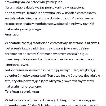
prowadzącymi do przeciwnego bieguna.
Na tym etapie działa ważny punkt kontrolny wrzeciona
podziałowego. Komórka sprawdza, czy wszystkie chromosomy
zostały właściwie przyłączone do mikrotubul. Przedwczesne
rozpoczęcie anafazy mogłoby spowodować nierówny rozdział
materiału genetycznego.
Anafaza
W anafazie zostają rozdzielone chromatydy siostrzane. Od chwili
rozłączenia każda z nich jest traktowana jako samodzielny
chromosom potomny. Chromosomy przemieszczają się ku
przeciwnym biegunom komórki wskutek skracania mikrotubul
kinetochorowych.
Jednocześnie inne mikrotubule mogą się wydłużać, zwiększając
odległość między biegunami. Ten etap jest krótki, lecz decyduje o
tym, czy oba powstające jądra otrzymają równoważny zestaw
materiału genetycznego.
Telofaza i cytokineza
W telofazie chromosomy docierają do biegunów i zaczynają się
dekondensować. Wokół każdego zestawu odtwarza się otoczka