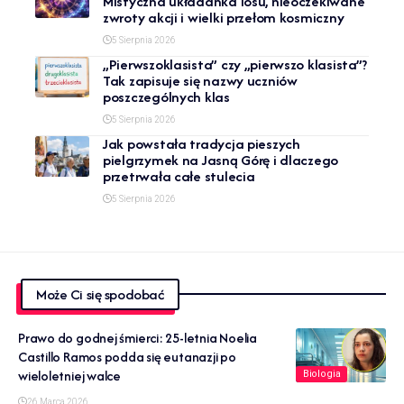
Mistyczna układanka losu, nieoczekiwane
zwroty akcji i wielki przełom kosmiczny
5 Sierpnia 2026
„Pierwszoklasista” czy „pierwszo klasista”?
Tak zapisuje się nazwy uczniów
poszczególnych klas
5 Sierpnia 2026
Jak powstała tradycja pieszych
pielgrzymek na Jasną Górę i dlaczego
przetrwała całe stulecia
5 Sierpnia 2026
Może Ci się spodobać
Prawo do godnej śmierci: 25-letnia Noelia
Castillo Ramos podda się eutanazji po
wieloletniej walce
Biologia
26 Marca 2026