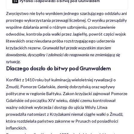
Pytania i odpowiedzi o bitwę pod Grunwaldem
Zwycięstwo nie było wynikiem jednego szarżującego oddziału ani
prostego wykorzystania przewagi liczebnej. O wyniku przesądziły
wspólne działania armii o różnym uzbrojeniu, pozostawienie
odwodów, kontrola pola walki przez Jagiełłę, powrót części wojsk
litewskich oraz nieudana próba rozstrzygającego uderzenia
krzyżackich rezerw.
Grunwald był przede wszystkim starciem
dowodzenia, dyscypliny i zdolności do reagowania na zmieniającą się
sytuację.
Dlaczego doszło do bitwy pod Grunwaldem
Konflikt z 1410 roku był kulminacją wieloletniej rywalizacji o
Żmudź, Pomorze Gdańskie, ziemię dobrzyńską oraz wpływy
polityczne w regionie Bałtyku. Zakon krzyżacki zajmował Pomorze
Gdańskie od początku XIV wieku, dzięki czemu kontrolował
ważny odcinek wybrzeża i dostęp do ujścia Wisły. Litwa
prowadziła natomiast z Krzyżakami niemal ciągłe walki o Żmudź,
która rozdzielała państwo zakonne w Prusach od posiadłości
inflanckich.