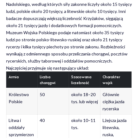
Nadolskiego, według których siły zakonne liczyły około 15 tysięcy
ludzi, polskie około 20 tysięcy, a litewskie około 10 tysięcy. Inni
badacze dopuszczają większą liczebność Krzyżaków, sięgającą
około 21 tysięcy jazdy i dodatkowych formacji pomocniczych.
Muzeum Wojska Polskiego podaje natomiast około 35 tysięcy
ludzi po stronie polsko-litewsko-ruskiej oraz około 21 tysięcy
rycerzy i kilka tysięcy piechoty po stronie zakonu. Rozbieżności
wynikają z odmiennego sposobu przeliczania chorągwi, pocztów
rycerskich, służby taborowej i oddziałów pomocniczych.
Najczęściej przyjmuje się następujący układ:
Armia
Liczba
Szacowana
Charakter
chorągwi
liczebność
wojsk
Królestwo
50
około 18–20
Głównie
Polskie
tys. lub więcej
ciężka jazda
rycerska
Litwa i
40
około 10–11
Lżejsza jazda
oddziały
tys.
litewska,
sprzymierzon
ruska,