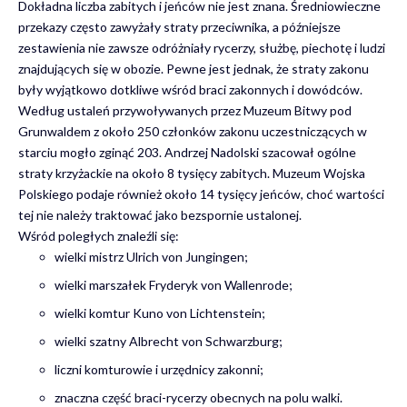
Dokładna liczba zabitych i jeńców nie jest znana. Średniowieczne
przekazy często zawyżały straty przeciwnika, a późniejsze
zestawienia nie zawsze odróżniały rycerzy, służbę, piechotę i ludzi
znajdujących się w obozie. Pewne jest jednak, że straty zakonu
były wyjątkowo dotkliwe wśród braci zakonnych i dowódców.
Według ustaleń przywoływanych przez Muzeum Bitwy pod
Grunwaldem z około 250 członków zakonu uczestniczących w
starciu mogło zginąć 203. Andrzej Nadolski szacował ogólne
straty krzyżackie na około 8 tysięcy zabitych. Muzeum Wojska
Polskiego podaje również około 14 tysięcy jeńców, choć wartości
tej nie należy traktować jako bezspornie ustalonej.
Wśród poległych znaleźli się:
wielki mistrz Ulrich von Jungingen;
wielki marszałek Fryderyk von Wallenrode;
wielki komtur Kuno von Lichtenstein;
wielki szatny Albrecht von Schwarzburg;
liczni komturowie i urzędnicy zakonni;
znaczna część braci-rycerzy obecnych na polu walki.