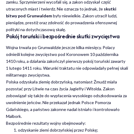
zamku. Sprzymierzeni wycofali się, a zakon odzyskał część
utraconych miast i twierdz. Nie oznacza to jednak, że
skutki
bitwy pod Grunwaldem
były niewielkie. Zakon utracił ludzi,
pieniądze, prestiż oraz zdolność do prowadzenia ofensywnej
polityki na dotychczasową skalę.
Pokój toruński i bezpośrednie skutki zwycięstwa
Wojna trwała po Grunwaldzie jeszcze kilka miesięcy. Polacy
odnieśli kolejne zwycięstwo pod Koronowem 10 października
1410 roku, a działania zakończył pierwszy pokój toruński zawarty
1 lutego 1411 roku. Warunki traktatu nie odpowiadały pełnej skali
militarnego zwycięstwa.
Polska odzyskała ziemię dobrzyńską, natomiast Żmudź miała
pozostać przy Litwie na czas życia Jagiełły i Witolda. Zakon
zobowiązał się także do wypłacenia wysokiego odszkodowania za
uwolnienie jeńców. Nie przekazał jednak Polsce Pomorza
Gdańskiego, a państwo zakonne nadal istniało i kontrolowało
Malbork.
Bezpośrednie rezultaty wojny obejmowały:
odzyskanie ziemi dobrzyńskiej przez Polskę;