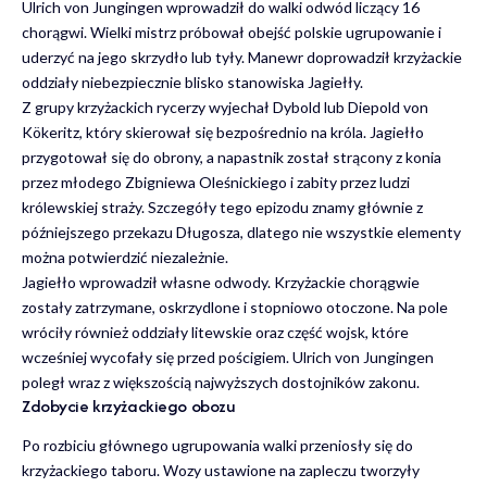
Ulrich von Jungingen wprowadził do walki odwód liczący 16
chorągwi. Wielki mistrz próbował obejść polskie ugrupowanie i
uderzyć na jego skrzydło lub tyły. Manewr doprowadził krzyżackie
oddziały niebezpiecznie blisko stanowiska Jagiełły.
Z grupy krzyżackich rycerzy wyjechał Dybold lub Diepold von
Kökeritz, który skierował się bezpośrednio na króla. Jagiełło
przygotował się do obrony, a napastnik został strącony z konia
przez młodego Zbigniewa Oleśnickiego i zabity przez ludzi
królewskiej straży. Szczegóły tego epizodu znamy głównie z
późniejszego przekazu Długosza, dlatego nie wszystkie elementy
można potwierdzić niezależnie.
Jagiełło wprowadził własne odwody. Krzyżackie chorągwie
zostały zatrzymane, oskrzydlone i stopniowo otoczone. Na pole
wróciły również oddziały litewskie oraz część wojsk, które
wcześniej wycofały się przed pościgiem. Ulrich von Jungingen
poległ wraz z większością najwyższych dostojników zakonu.
Zdobycie krzyżackiego obozu
Po rozbiciu głównego ugrupowania walki przeniosły się do
krzyżackiego taboru. Wozy ustawione na zapleczu tworzyły