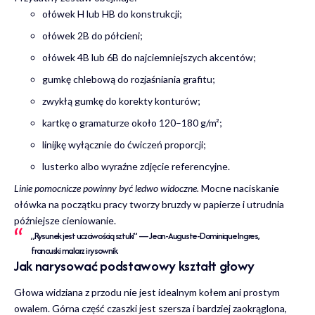
ołówek H lub HB do konstrukcji;
ołówek 2B do półcieni;
ołówek 4B lub 6B do najciemniejszych akcentów;
gumkę chlebową do rozjaśniania grafitu;
zwykłą gumkę do korekty konturów;
kartkę o gramaturze około 120–180 g/m²;
linijkę wyłącznie do ćwiczeń proporcji;
lusterko albo wyraźne zdjęcie referencyjne.
Linie pomocnicze powinny być ledwo widoczne.
Mocne naciskanie
ołówka na początku pracy tworzy bruzdy w papierze i utrudnia
późniejsze cieniowanie.
„Rysunek jest uczciwością sztuki” — Jean-Auguste-Dominique Ingres,
francuski malarz i rysownik.
Jak narysować podstawowy kształt głowy
Głowa widziana z przodu nie jest idealnym kołem ani prostym
owalem. Górna część czaszki jest szersza i bardziej zaokrąglona,