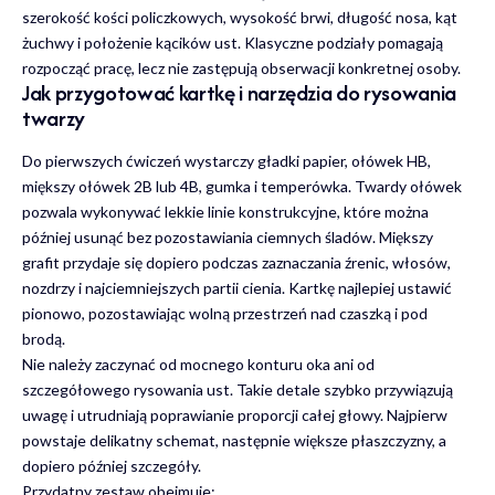
szerokość kości policzkowych, wysokość brwi, długość nosa, kąt
żuchwy i położenie kącików ust. Klasyczne podziały pomagają
rozpocząć pracę, lecz nie zastępują obserwacji konkretnej osoby.
Jak przygotować kartkę i narzędzia do rysowania
twarzy
Do pierwszych ćwiczeń wystarczy gładki papier, ołówek HB,
miększy ołówek 2B lub 4B, gumka i temperówka. Twardy ołówek
pozwala wykonywać lekkie linie konstrukcyjne, które można
później usunąć bez pozostawiania ciemnych śladów. Miększy
grafit przydaje się dopiero podczas zaznaczania źrenic, włosów,
nozdrzy i najciemniejszych partii cienia. Kartkę najlepiej ustawić
pionowo, pozostawiając wolną przestrzeń nad czaszką i pod
brodą.
Nie należy zaczynać od mocnego konturu oka ani od
szczegółowego rysowania ust. Takie detale szybko przywiązują
uwagę i utrudniają poprawianie proporcji całej głowy. Najpierw
powstaje delikatny schemat, następnie większe płaszczyzny, a
dopiero później szczegóły.
Przydatny zestaw obejmuje: