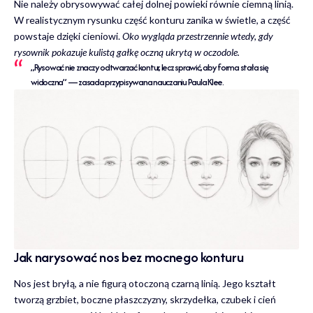
Nie należy obrysowywać całej dolnej powieki równie ciemną linią.
W realistycznym rysunku część konturu zanika w świetle, a część
powstaje dzięki cieniowi.
Oko wygląda przestrzennie wtedy, gdy
rysownik pokazuje kulistą gałkę oczną ukrytą w oczodole.
„Rysować nie znaczy odtwarzać kontur, lecz sprawić, aby forma stała się
widoczna” — zasada przypisywana nauczaniu Paula Klee.
Jak narysować nos bez mocnego konturu
Nos jest bryłą, a nie figurą otoczoną czarną linią. Jego kształt
tworzą grzbiet, boczne płaszczyzny, skrzydełka, czubek i cień