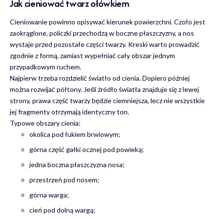
Jak cieniować twarz ołówkiem
Cieniowanie powinno opisywać kierunek powierzchni. Czoło jest
zaokrąglone, policzki przechodzą w boczne płaszczyzny, a nos
wystaje przed pozostałe części twarzy. Kreski warto prowadzić
zgodnie z formą, zamiast wypełniać cały obszar jednym
przypadkowym ruchem.
Najpierw trzeba rozdzielić światło od cienia. Dopiero później
można rozwijać półtony. Jeśli źródło światła znajduje się z lewej
strony, prawa część twarzy będzie ciemniejsza, lecz nie wszystkie
jej fragmenty otrzymają identyczny ton.
Typowe obszary cienia:
okolica pod łukiem brwiowym;
górna część gałki ocznej pod powieką;
jedna boczna płaszczyzna nosa;
przestrzeń pod nosem;
górna warga;
cień pod dolną wargą;