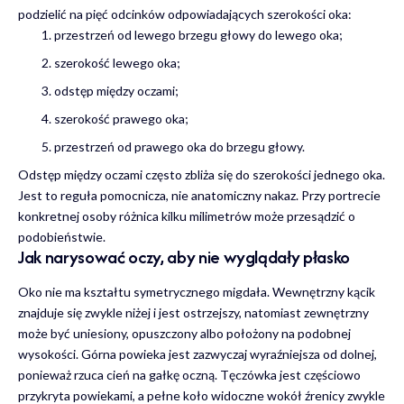
podzielić na pięć odcinków odpowiadających szerokości oka:
przestrzeń od lewego brzegu głowy do lewego oka;
szerokość lewego oka;
odstęp między oczami;
szerokość prawego oka;
przestrzeń od prawego oka do brzegu głowy.
Odstęp między oczami często zbliża się do szerokości jednego oka.
Jest to reguła pomocnicza, nie anatomiczny nakaz. Przy portrecie
konkretnej osoby różnica kilku milimetrów może przesądzić o
podobieństwie.
Jak narysować oczy, aby nie wyglądały płasko
Oko nie ma kształtu symetrycznego migdała. Wewnętrzny kącik
znajduje się zwykle niżej i jest ostrzejszy, natomiast zewnętrzny
może być uniesiony, opuszczony albo położony na podobnej
wysokości. Górna powieka jest zazwyczaj wyraźniejsza od dolnej,
ponieważ rzuca cień na gałkę oczną. Tęczówka jest częściowo
przykryta powiekami, a pełne koło widoczne wokół źrenicy zwykle