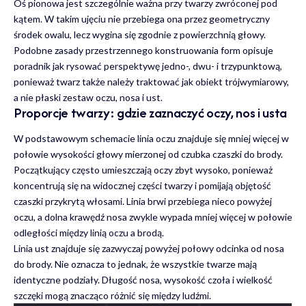
Oś pionowa jest szczególnie ważna przy twarzy zwróconej pod
kątem. W takim ujęciu nie przebiega ona przez geometryczny
środek owalu, lecz wygina się zgodnie z powierzchnią głowy.
Podobne zasady przestrzennego konstruowania form opisuje
poradnik
jak rysować perspektywę jedno-, dwu- i trzypunktową
,
ponieważ twarz także należy traktować jak obiekt trójwymiarowy,
a nie płaski zestaw oczu, nosa i ust.
Proporcje twarzy: gdzie zaznaczyć oczy, nos i usta
W podstawowym schemacie linia oczu znajduje się mniej więcej w
połowie wysokości głowy mierzonej od czubka czaszki do brody.
Początkujący często umieszczają oczy zbyt wysoko, ponieważ
koncentrują się na widocznej części twarzy i pomijają objętość
czaszki przykrytą włosami. Linia brwi przebiega nieco powyżej
oczu, a dolna krawędź nosa zwykle wypada mniej więcej w połowie
odległości między linią oczu a brodą.
Linia ust znajduje się zazwyczaj powyżej połowy odcinka od nosa
do brody. Nie oznacza to jednak, że wszystkie twarze mają
identyczne podziały. Długość nosa, wysokość czoła i wielkość
szczęki mogą znacząco różnić się między ludźmi.