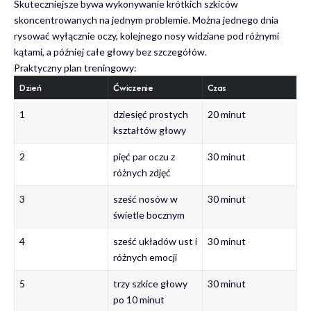
Skuteczniejsze bywa wykonywanie krótkich szkiców
skoncentrowanych na jednym problemie. Można jednego dnia
rysować wyłącznie oczy, kolejnego nosy widziane pod różnymi
kątami, a później całe głowy bez szczegółów.
Praktyczny plan treningowy:
Dzień
Ćwiczenie
Czas
1
dziesięć prostych
20 minut
kształtów głowy
2
pięć par oczu z
30 minut
różnych zdjęć
3
sześć nosów w
30 minut
świetle bocznym
4
sześć układów ust i
30 minut
różnych emocji
5
trzy szkice głowy
30 minut
po 10 minut