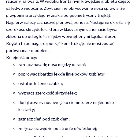
rzucany na twarz. W widoku frontalnym krawędzie grzbietu często
są ledwo widoczne. Zbyt ciemne obrysowanie nosa sprawia, że
przypomina przyklejony znak albo geometryczny trójkąt.
Najpierw należy zaznaczyć pionową oś nosa. Następnie określa się
szerokość skrzydełek, która w klasycznym schemacie bywa
zbliżona do odległości między wewnętrznymi kącikami oczu.
Reguła ta pomaga rozpocząć konstrukcję, ale musi zostać
porównana z modelem.
Kolejność pracy:
zaznacz nasadę nosa między oczami;
poprowadź bardzo lekkie linie boków grzbietu;
ustal położenie czubka;
wyznacz szerokość skrzydełek;
dodaj otwory nosowe jako ciemne, lecz niejednolite
kształty;
zaznacz cień pod czubkiem;
zmiękcz krawędzie po stronie oświetlonej;