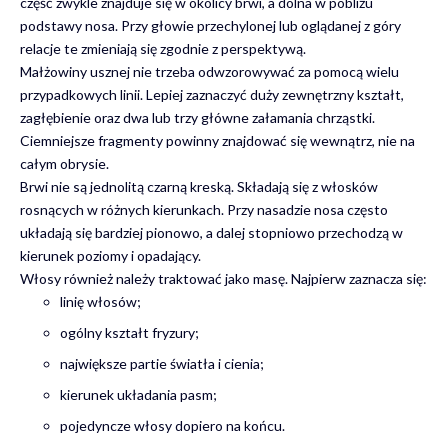
część zwykle znajduje się w okolicy brwi, a dolna w pobliżu
podstawy nosa. Przy głowie przechylonej lub oglądanej z góry
relacje te zmieniają się zgodnie z perspektywą.
Małżowiny usznej nie trzeba odwzorowywać za pomocą wielu
przypadkowych linii. Lepiej zaznaczyć duży zewnętrzny kształt,
zagłębienie oraz dwa lub trzy główne załamania chrząstki.
Ciemniejsze fragmenty powinny znajdować się wewnątrz, nie na
całym obrysie.
Brwi nie są jednolitą czarną kreską. Składają się z włosków
rosnących w różnych kierunkach. Przy nasadzie nosa często
układają się bardziej pionowo, a dalej stopniowo przechodzą w
kierunek poziomy i opadający.
Włosy również należy traktować jako masę. Najpierw zaznacza się:
linię włosów;
ogólny kształt fryzury;
największe partie światła i cienia;
kierunek układania pasm;
pojedyncze włosy dopiero na końcu.