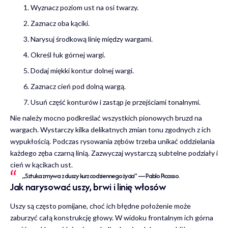
Wyznacz poziom ust na osi twarzy.
Zaznacz oba kąciki.
Narysuj środkową linię między wargami.
Określ łuk górnej wargi.
Dodaj miękki kontur dolnej wargi.
Zaznacz cień pod dolną wargą.
Usuń część konturów i zastąp je przejściami tonalnymi.
Nie należy mocno podkreślać wszystkich pionowych bruzd na
wargach. Wystarczy kilka delikatnych zmian tonu zgodnych z ich
wypukłością. Podczas rysowania zębów trzeba unikać oddzielania
każdego zęba czarną linią. Zazwyczaj wystarczą subtelne podziały i
cień w kącikach ust.
„Sztuka zmywa z duszy kurz codziennego życia” — Pablo Picasso.
Jak narysować uszy, brwi i linię włosów
Uszy są często pomijane, choć ich błędne położenie może
zaburzyć całą konstrukcję głowy. W widoku frontalnym ich górna