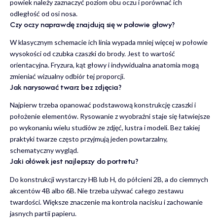
powiek należy zaznaczyć poziom obu oczu i porównać ich
odległość od osi nosa.
Czy oczy naprawdę znajdują się w połowie głowy?
W klasycznym schemacie ich linia wypada mniej więcej w połowie
wysokości od czubka czaszki do brody. Jest to wartość
orientacyjna. Fryzura, kąt głowy i indywidualna anatomia mogą
zmieniać wizualny odbiór tej proporcji.
Jak narysować twarz bez zdjęcia?
Najpierw trzeba opanować podstawową konstrukcję czaszki i
położenie elementów. Rysowanie z wyobraźni staje się łatwiejsze
po wykonaniu wielu studiów ze zdjęć, lustra i modeli. Bez takiej
praktyki twarze często przyjmują jeden powtarzalny,
schematyczny wygląd.
Jaki ołówek jest najlepszy do portretu?
Do konstrukcji wystarczy HB lub H, do półcieni 2B, a do ciemnych
akcentów 4B albo 6B. Nie trzeba używać całego zestawu
twardości. Większe znaczenie ma kontrola nacisku i zachowanie
jasnych partii papieru.