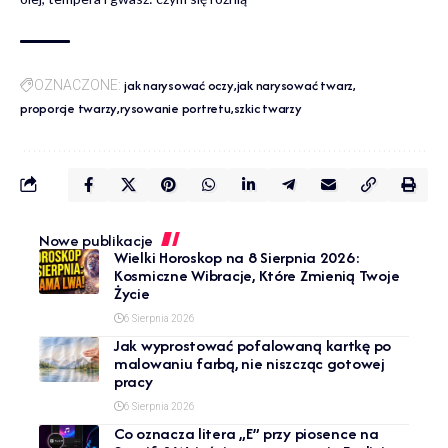
jak narysować oczy
jak narysować twarz
OZNACZONE:
proporcje twarzy
rysowanie portretu
szkic twarzy
Nowe publikacje
Wielki Horoskop na 8 Sierpnia 2026:
Kosmiczne Wibracje, Które Zmienią Twoje
Życie
6 Sierpnia 2026
Jak wyprostować pofalowaną kartkę po
malowaniu farbą, nie niszcząc gotowej
pracy
6 Sierpnia 2026
Co oznacza litera „E” przy piosence na