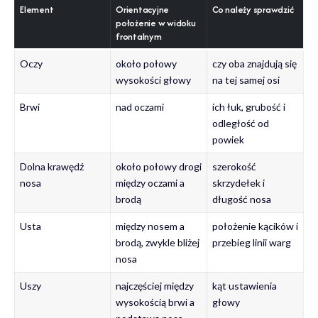
Element
Orientacyjne
Co należy sprawdzić
położenie w widoku
frontalnym
Oczy
około połowy
czy oba znajdują się
wysokości głowy
na tej samej osi
Brwi
nad oczami
ich łuk, grubość i
odległość od
powiek
Dolna krawędź
około połowy drogi
szerokość
nosa
między oczami a
skrzydełek i
brodą
długość nosa
Usta
między nosem a
położenie kącików i
brodą, zwykle bliżej
przebieg linii warg
nosa
Uszy
najczęściej między
kąt ustawienia
wysokością brwi a
głowy