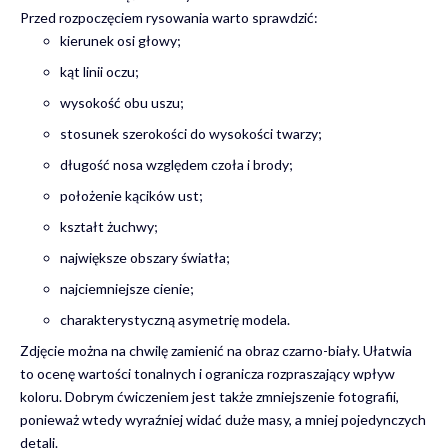
Przed rozpoczęciem rysowania warto sprawdzić:
kierunek osi głowy;
kąt linii oczu;
wysokość obu uszu;
stosunek szerokości do wysokości twarzy;
długość nosa względem czoła i brody;
położenie kącików ust;
kształt żuchwy;
największe obszary światła;
najciemniejsze cienie;
charakterystyczną asymetrię modela.
Zdjęcie można na chwilę zamienić na obraz czarno-biały. Ułatwia
to ocenę wartości tonalnych i ogranicza rozpraszający wpływ
koloru. Dobrym ćwiczeniem jest także zmniejszenie fotografii,
ponieważ wtedy wyraźniej widać duże masy, a mniej pojedynczych
detali.