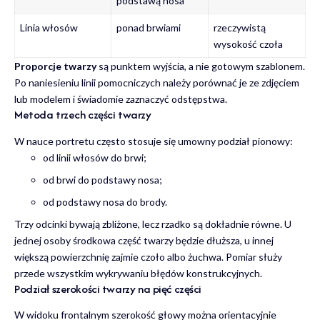
podstawą nosa
Linia włosów
ponad brwiami
rzeczywistą
wysokość czoła
Proporcje twarzy
są punktem wyjścia, a nie gotowym szablonem.
Po naniesieniu linii pomocniczych należy porównać je ze zdjęciem
lub modelem i świadomie zaznaczyć odstępstwa.
Metoda trzech części twarzy
W nauce portretu często stosuje się umowny podział pionowy:
od linii włosów do brwi;
od brwi do podstawy nosa;
od podstawy nosa do brody.
Trzy odcinki bywają zbliżone, lecz rzadko są dokładnie równe. U
jednej osoby środkowa część twarzy będzie dłuższa, u innej
większą powierzchnię zajmie czoło albo żuchwa. Pomiar służy
przede wszystkim wykrywaniu błędów konstrukcyjnych.
Podział szerokości twarzy na pięć części
W widoku frontalnym szerokość głowy można orientacyjnie