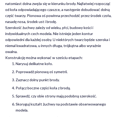
natomiast dolna zwęża się w kierunku brody. Najłatwiej rozpocząć
od koła odpowiadającego czaszce, a następnie dobudować dolną
część twarzy. Pionowa oś powinna przechodzić przez środek czoła,
nasadę nosa, środek ust i brodę.
Szerokość żuchwy zależy od wieku, płci, budowy kości i
indywidualnych cech modela. Nie istnieje jeden kontur
odpowiedni dla każdej osoby. U niektórych twarz będzie szeroka i
niemal kwadratowa, u innych długa, trójkątna albo wyraźnie
owalna.
Konstrukcję można wykonać w sześciu etapach:
Narysuj delikatne koło.
Poprowadź pionową oś symetrii.
Zaznacz dolny punkt brody.
Połącz boczne części koła z brodą.
Sprawdź, czy obie strony mają podobną szerokość.
Skoryguj kształt żuchwy na podstawie obserwowanego
modela.