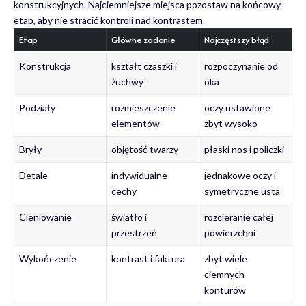
konstrukcyjnych. Najciemniejsze miejsca pozostaw na końcowy
etap, aby nie stracić kontroli nad kontrastem.
Etap
Główne zadanie
Najczęstszy błąd
Konstrukcja
kształt czaszki i
rozpoczynanie od
żuchwy
oka
Podziały
rozmieszczenie
oczy ustawione
elementów
zbyt wysoko
Bryły
objętość twarzy
płaski nos i policzki
Detale
indywidualne
jednakowe oczy i
cechy
symetryczne usta
Cieniowanie
światło i
rozcieranie całej
przestrzeń
powierzchni
Wykończenie
kontrast i faktura
zbyt wiele
ciemnych
konturów