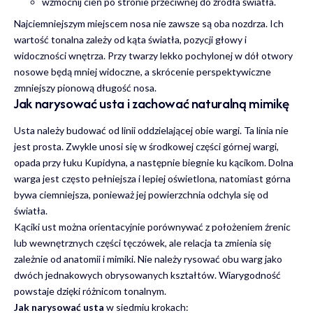
wzmocnij cień po stronie przeciwnej do źródła światła.
Najciemniejszym miejscem nosa nie zawsze są oba nozdrza. Ich
wartość tonalna zależy od kąta światła, pozycji głowy i
widoczności wnętrza. Przy twarzy lekko pochylonej w dół otwory
nosowe będą mniej widoczne, a skrócenie perspektywiczne
zmniejszy pionową długość nosa.
Jak narysować usta i zachować naturalną mimikę
Usta należy budować od linii oddzielającej obie wargi. Ta linia nie
jest prosta. Zwykle unosi się w środkowej części górnej wargi,
opada przy łuku Kupidyna, a następnie biegnie ku kącikom. Dolna
warga jest często pełniejsza i lepiej oświetlona, natomiast górna
bywa ciemniejsza, ponieważ jej powierzchnia odchyla się od
światła.
Kąciki ust można orientacyjnie porównywać z położeniem źrenic
lub wewnętrznych części tęczówek, ale relacja ta zmienia się
zależnie od anatomii i mimiki. Nie należy rysować obu warg jako
dwóch jednakowych obrysowanych kształtów. Wiarygodność
powstaje dzięki różnicom tonalnym.
Jak narysować usta
w siedmiu krokach: