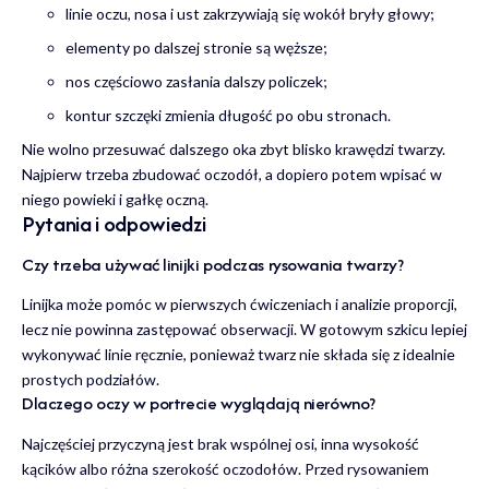
linie oczu, nosa i ust zakrzywiają się wokół bryły głowy;
elementy po dalszej stronie są węższe;
nos częściowo zasłania dalszy policzek;
kontur szczęki zmienia długość po obu stronach.
Nie wolno przesuwać dalszego oka zbyt blisko krawędzi twarzy.
Najpierw trzeba zbudować oczodół, a dopiero potem wpisać w
niego powieki i gałkę oczną.
Pytania i odpowiedzi
Czy trzeba używać linijki podczas rysowania twarzy?
Linijka może pomóc w pierwszych ćwiczeniach i analizie proporcji,
lecz nie powinna zastępować obserwacji. W gotowym szkicu lepiej
wykonywać linie ręcznie, ponieważ twarz nie składa się z idealnie
prostych podziałów.
Dlaczego oczy w portrecie wyglądają nierówno?
Najczęściej przyczyną jest brak wspólnej osi, inna wysokość
kącików albo różna szerokość oczodołów. Przed rysowaniem