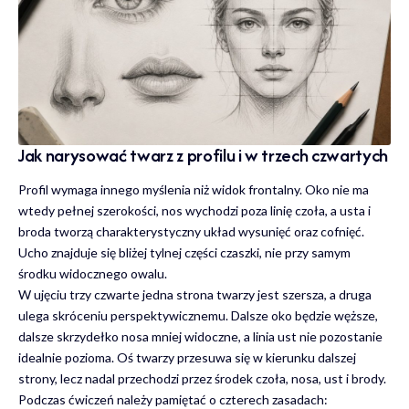
Jak narysować twarz z profilu i w trzech czwartych
Profil wymaga innego myślenia niż widok frontalny. Oko nie ma
wtedy pełnej szerokości, nos wychodzi poza linię czoła, a usta i
broda tworzą charakterystyczny układ wysunięć oraz cofnięć.
Ucho znajduje się bliżej tylnej części czaszki, nie przy samym
środku widocznego owalu.
W ujęciu trzy czwarte jedna strona twarzy jest szersza, a druga
ulega skróceniu perspektywicznemu. Dalsze oko będzie węższe,
dalsze skrzydełko nosa mniej widoczne, a linia ust nie pozostanie
idealnie pozioma. Oś twarzy przesuwa się w kierunku dalszej
strony, lecz nadal przechodzi przez środek czoła, nosa, ust i brody.
Podczas ćwiczeń należy pamiętać o czterech zasadach: