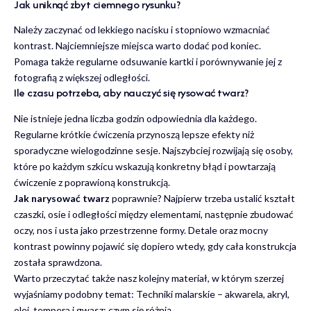
Jak uniknąć zbyt ciemnego rysunku?
Należy zaczynać od lekkiego nacisku i stopniowo wzmacniać
kontrast. Najciemniejsze miejsca warto dodać pod koniec.
Pomaga także regularne odsuwanie kartki i porównywanie jej z
fotografią z większej odległości.
Ile czasu potrzeba, aby nauczyć się rysować twarz?
Nie istnieje jedna liczba godzin odpowiednia dla każdego.
Regularne krótkie ćwiczenia przynoszą lepsze efekty niż
sporadyczne wielogodzinne sesje. Najszybciej rozwijają się osoby,
które po każdym szkicu wskazują konkretny błąd i powtarzają
ćwiczenie z poprawioną konstrukcją.
Jak narysować twarz
poprawnie? Najpierw trzeba ustalić kształt
czaszki, osie i odległości między elementami, następnie zbudować
oczy, nos i usta jako przestrzenne formy. Detale oraz mocny
kontrast powinny pojawić się dopiero wtedy, gdy cała konstrukcja
została sprawdzona.
Warto przeczytać także nasz kolejny materiał, w którym szerzej
wyjaśniamy podobny temat:
Techniki malarskie
– akwarela, akryl,
olej, tempera i gwasz: czym się różnią