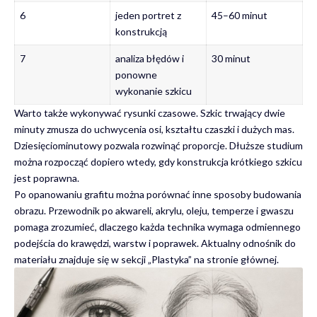
6
jeden portret z
45–60 minut
konstrukcją
7
analiza błędów i
30 minut
ponowne
wykonanie szkicu
Warto także wykonywać rysunki czasowe. Szkic trwający dwie
minuty zmusza do uchwycenia osi, kształtu czaszki i dużych mas.
Dziesięciominutowy pozwala rozwinąć proporcje. Dłuższe studium
można rozpocząć dopiero wtedy, gdy konstrukcja krótkiego szkicu
jest poprawna.
Po opanowaniu grafitu można porównać inne sposoby budowania
obrazu. Przewodnik po
akwareli, akrylu, oleju, temperze i gwaszu
pomaga zrozumieć, dlaczego każda technika wymaga odmiennego
podejścia do krawędzi, warstw i poprawek. Aktualny odnośnik do
materiału znajduje się w sekcji „Plastyka” na stronie głównej.