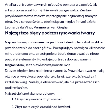
Analiza portretów dawnych mistrzów pomaga zrozumieć, jak
artyści upraszczali formę i kierowali uwagę widza. Zestaw
przykładów można znaleźć w przeglądzie
najbardziej znanych
obrazów z całego świata
, obejmującym między innymi dzieła
Leonarda da Vinci, Vermeera i van Gogha.
Najczęstsze błędy podczas rysowania twarzy
Najczęstszym problemem nie jest brak talentu, lecz zbyt szybkie
przechodzenie do szczegółów. Początkujący poświęca kilkanaście
minut jednemu oku, a następnie próbuje dopasować do niego
pozostałe elementy. Powstaje portret z dopracowanymi
fragmentami, lecz niewłaściwą konstrukcją.
Drugim błędem jest nadmierna symetria. Prawdziwe twarze mają
różnice w wysokości powiek, łuku brwi, szerokości nozdrzy i
kształcie warg. Należy je obserwować, ale nie przesadzać z ich
podkreślaniem.
Najczęściej spotykane problemy:
Oczy narysowane zbyt wysoko.
Zbyt mała część czaszki nad brwiami.