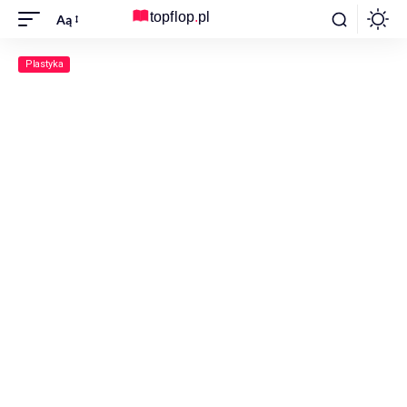
Aą
Plastyka