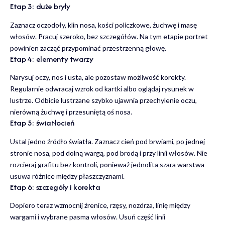
Etap 3: duże bryły
Zaznacz oczodoły, klin nosa, kości policzkowe, żuchwę i masę
włosów. Pracuj szeroko, bez szczegółów. Na tym etapie portret
powinien zacząć przypominać przestrzenną głowę.
Etap 4: elementy twarzy
Narysuj oczy, nos i usta, ale pozostaw możliwość korekty.
Regularnie odwracaj wzrok od kartki albo oglądaj rysunek w
lustrze. Odbicie lustrzane szybko ujawnia przechylenie oczu,
nierówną żuchwę i przesuniętą oś nosa.
Etap 5: światłocień
Ustal jedno źródło światła. Zaznacz cień pod brwiami, po jednej
stronie nosa, pod dolną wargą, pod brodą i przy linii włosów. Nie
rozcieraj grafitu bez kontroli, ponieważ jednolita szara warstwa
usuwa różnice między płaszczyznami.
Etap 6: szczegóły i korekta
Dopiero teraz wzmocnij źrenice, rzęsy, nozdrza, linię między
wargami i wybrane pasma włosów. Usuń część linii