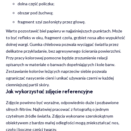
dolna część policzka;
obszar pod żuchwą;
fragment szyi zasłonięty przez głowę.
Warto pozostawić biel papieru w najjaśniejszych punktach. Może
to być refleks w oku, fragment czoła, grzbiet nosa albo wypukłość
dolnej wargi. Gumka chlebowa pozwala wyciągać światła przez
delikatne przykładanie, bez agresywnego ścierania powierzchni.
Przy pracy kolorowej pomocne będzie zrozumienie relacji
opisanych w materiale o
barwach dopełniających i kole barw
.
Zestawianie kolorów leżących naprzeciw siebie pozwala
ograniczać nasycenie cieni i unikać używania czerni w każdej
ciemniejszej partii skóry.
Jak wykorzystać zdjęcie referencyjne
Zdjęcie powinno być wyraźne, odpowiednio duże i pozbawione
silnych filtrów. Najłatwiej pracować z fotografią o jednym
czytelnym źródle światła. Zdjęcia wykonane szerokokątnym
obiektywem z bardzo małej odległości mogą zniekształcać nos,
czoło i boczne części twarzy.