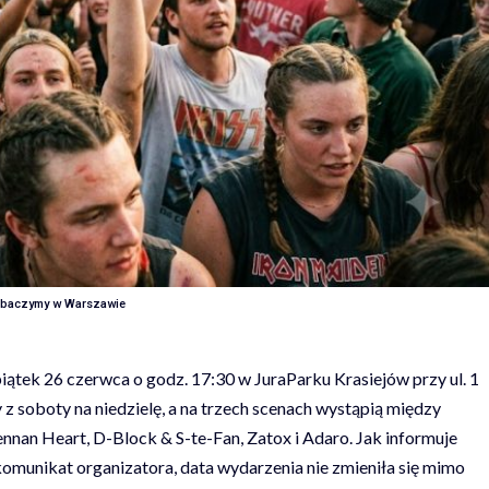
obaczymy w Warszawie
iątek 26 czerwca o godz. 17:30 w JuraParku Krasiejów przy ul. 1
 soboty na niedzielę, a na trzech scenach wystąpią między
an Heart, D-Block & S-te-Fan, Zatox i Adaro. Jak informuje
 komunikat organizatora
, data wydarzenia nie zmieniła się mimo