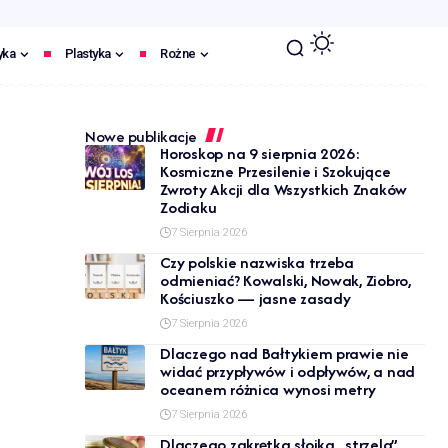
yka
Plastyka
Rożne
Nowe publikacje
Horoskop na 9 sierpnia 2026:
Kosmiczne Przesilenie i Szokujące
Zwroty Akcji dla Wszystkich Znaków
Zodiaku
7 Sierpnia 2026
Czy polskie nazwiska trzeba
odmieniać? Kowalski, Nowak, Ziobro,
Kościuszko — jasne zasady
7 Sierpnia 2026
Dlaczego nad Bałtykiem prawie nie
widać przypływów i odpływów, a nad
oceanem różnica wynosi metry
7 Sierpnia 2026
Dlaczego zakrętka słoika „strzela”