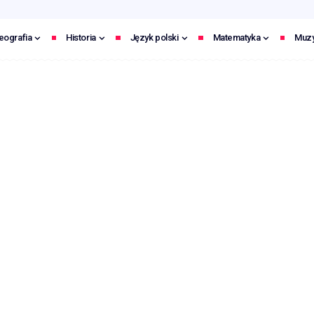
eografia
Historia
Język polski
Matematyka
Muz