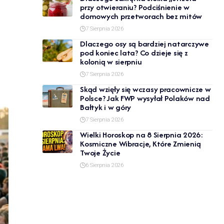
przy otwieraniu? Podciśnienie w
domowych przetworach bez mitów
7 Sierpnia 2026
Dlaczego osy są bardziej natarczywe
pod koniec lata? Co dzieje się z
kolonią w sierpniu
7 Sierpnia 2026
Skąd wzięły się wczasy pracownicze w
Polsce? Jak FWP wysyłał Polaków nad
Bałtyk i w góry
7 Sierpnia 2026
Wielki Horoskop na 8 Sierpnia 2026:
Kosmiczne Wibracje, Które Zmienią
Twoje Życie
6 Sierpnia 2026