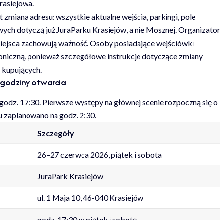
rasiejowa.
 zmiana adresu: wszystkie aktualne wejścia, parkingi, pole
ych dotyczą już JuraParku Krasiejów, a nie Mosznej. Organizator
 miejsca zachowują ważność. Osoby posiadające wejściówki
niczną, ponieważ szczegółowe instrukcje dotyczące zmiany
o kupujących.
i godziny otwarcia
godz. 17:30. Pierwsze występy na głównej scenie rozpoczną się o
 zaplanowano na godz. 2:30.
Szczegóły
26–27 czerwca 2026, piątek i sobota
JuraPark Krasiejów
ul. 1 Maja 10, 46-040 Krasiejów
godz. 17:30 w piątek i sobotę