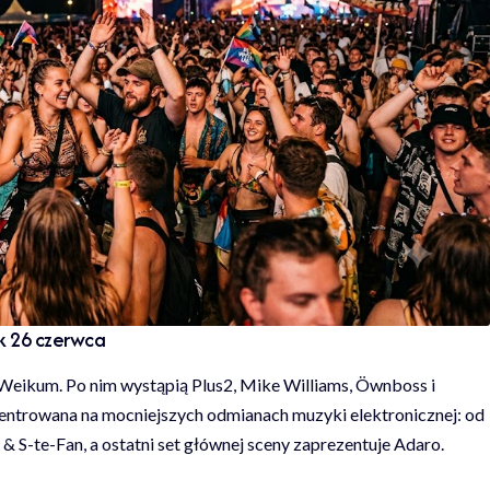
ek 26 czerwca
eikum. Po nim wystąpią Plus2, Mike Williams, Öwnboss i
ntrowana na mocniejszych odmianach muzyki elektronicznej: od
& S-te-Fan, a ostatni set głównej sceny zaprezentuje Adaro.