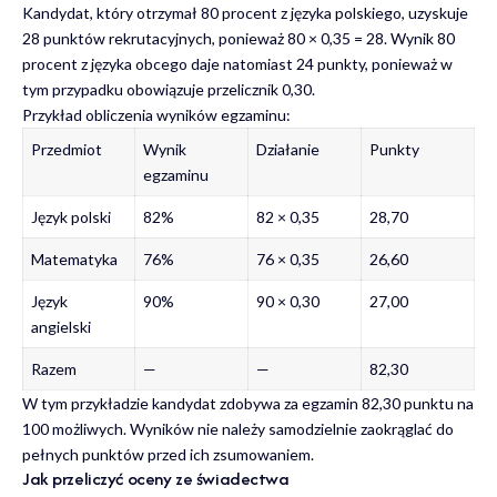
Kandydat, który otrzymał 80 procent z języka polskiego, uzyskuje
28 punktów rekrutacyjnych, ponieważ 80 × 0,35 = 28. Wynik 80
procent z języka obcego daje natomiast 24 punkty, ponieważ w
tym przypadku obowiązuje przelicznik 0,30.
Przykład obliczenia wyników egzaminu:
Przedmiot
Wynik
Działanie
Punkty
egzaminu
Język polski
82%
82 × 0,35
28,70
Matematyka
76%
76 × 0,35
26,60
Język
90%
90 × 0,30
27,00
angielski
Razem
—
—
82,30
W tym przykładzie kandydat zdobywa za egzamin 82,30 punktu na
100 możliwych. Wyników nie należy samodzielnie zaokrąglać do
pełnych punktów przed ich zsumowaniem.
Jak przeliczyć oceny ze świadectwa