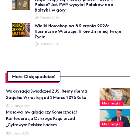
Polsce? Jak FWP wysyłał Polaków nad
Bałtyk i w góry
7 Sierpnia 2026
Wielki Horoskop na 8 Sierpnia 2026:
Kosmiczne Wibracje, Które Zmienią Twoje
Życie
6 Sierpnia 2026
Może Ci się spodobać
Waloryzacja Świadczeń ZUS: Renty i Renta
Socjalna Wzrastają od 1 Marca 2026 Roku
Matematyka
19 Lutego 2026
Masowa Inwigilacja czy Konieczność?
Konfederacja Ostrzega Rząd przed
„Cyfrowym Polskim Ładem”
Matematyka
3 Lutego 2026