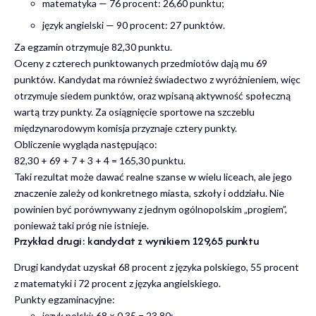
matematyka — 76 procent: 26,60 punktu;
język angielski — 90 procent: 27 punktów.
Za egzamin otrzymuje 82,30 punktu.
Oceny z czterech punktowanych przedmiotów dają mu 69
punktów. Kandydat ma również świadectwo z wyróżnieniem, więc
otrzymuje siedem punktów, oraz wpisaną aktywność społeczną
wartą trzy punkty. Za osiągnięcie sportowe na szczeblu
międzynarodowym komisja przyznaje cztery punkty.
Obliczenie wygląda następująco:
82,30 + 69 + 7 + 3 + 4 = 165,30 punktu.
Taki rezultat może dawać realne szanse w wielu liceach, ale jego
znaczenie zależy od konkretnego miasta, szkoły i oddziału. Nie
powinien być porównywany z jednym ogólnopolskim „progiem”,
ponieważ taki próg nie istnieje.
Przykład drugi: kandydat z wynikiem 129,65 punktu
Drugi kandydat uzyskał 68 procent z języka polskiego, 55 procent
z matematyki i 72 procent z języka angielskiego.
Punkty egzaminacyjne:
język polski: 68 × 0,35 = 23,80;