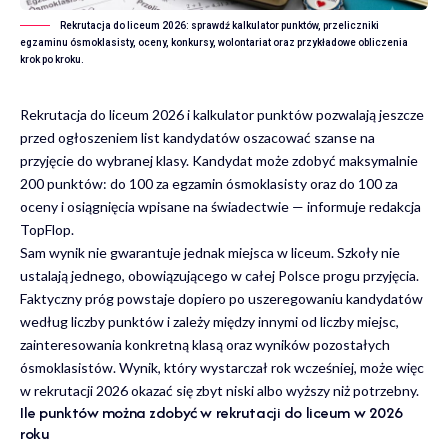
Rekrutacja do liceum 2026: sprawdź kalkulator punktów, przeliczniki
egzaminu ósmoklasisty, oceny, konkursy, wolontariat oraz przykładowe obliczenia
krok po kroku.
Rekrutacja do liceum 2026 i kalkulator punktów pozwalają jeszcze
przed ogłoszeniem list kandydatów oszacować szanse na
przyjęcie do wybranej klasy. Kandydat może zdobyć maksymalnie
200 punktów: do 100 za egzamin ósmoklasisty oraz do 100 za
oceny i osiągnięcia wpisane na świadectwie — informuje redakcja
TopFlop
.
Sam wynik nie gwarantuje jednak miejsca w liceum. Szkoły nie
ustalają jednego, obowiązującego w całej Polsce progu przyjęcia.
Faktyczny próg powstaje dopiero po uszeregowaniu kandydatów
według liczby punktów i zależy między innymi od liczby miejsc,
zainteresowania konkretną klasą oraz wyników pozostałych
ósmoklasistów. Wynik, który wystarczał rok wcześniej, może więc
w rekrutacji 2026 okazać się zbyt niski albo wyższy niż potrzebny.
Ile punktów można zdobyć w rekrutacji do liceum w 2026
roku