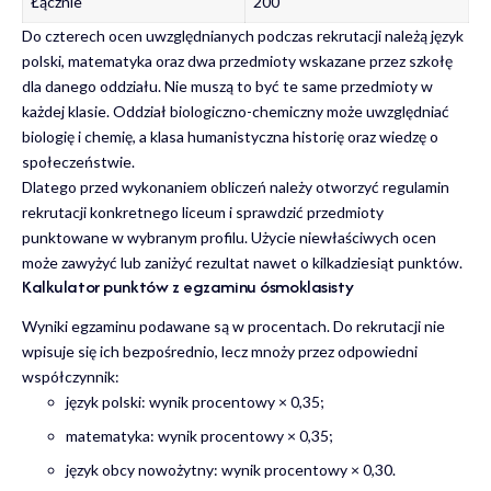
Łącznie
200
Do czterech ocen uwzględnianych podczas rekrutacji należą język
polski, matematyka oraz dwa przedmioty wskazane przez szkołę
dla danego oddziału. Nie muszą to być te same przedmioty w
każdej klasie. Oddział biologiczno-chemiczny może uwzględniać
biologię i chemię, a klasa humanistyczna historię oraz wiedzę o
społeczeństwie.
Dlatego przed wykonaniem obliczeń należy otworzyć regulamin
rekrutacji konkretnego liceum i sprawdzić przedmioty
punktowane w wybranym profilu. Użycie niewłaściwych ocen
może zawyżyć lub zaniżyć rezultat nawet o kilkadziesiąt punktów.
Kalkulator punktów z egzaminu ósmoklasisty
Wyniki egzaminu podawane są w procentach. Do rekrutacji nie
wpisuje się ich bezpośrednio, lecz mnoży przez odpowiedni
współczynnik:
język polski: wynik procentowy × 0,35;
matematyka: wynik procentowy × 0,35;
język obcy nowożytny: wynik procentowy × 0,30.