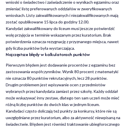
wnioski o świadectwo i zaświadczenie o wynikach egzaminu oraz
zmieniać listę preferowanych oddziałów w zweryfikowanych
wnioskach. Listy zakwalifikowanych i niezakwalifikowanych mają
zostać opublikowane 15 lipca do godziny 12.00.
Kandydat zakwalifikowany do liceum musi jeszcze potwierdzić
wolę przyjęcia w terminie wskazanym przez kuratorium. Brak
potwierdzenia oznacza rezygnację z przyznanego miejsca, nawet
gdy liczba punktów była wystarczająca.
Najczęstsze błędy w kalkulatorach punktów
Pierwszym błędem jest dodawanie procentów z egzaminu bez
zastosowania współczynników. Wynik 80 procent z matematyki
nie oznacza 80 punktów rekrutacyjnych, lecz 28 punktów.
Drugim problemem jest wpisywanie ocen z przedmiotów
wybranych przez kandydata zamiast przez szkołę. Każdy oddział
może wskazywać inny zestaw, dlatego ten sam uczeń może mieć
różną liczbę punktów do dwóch klas w jednym liceum.
Kandydaci często doliczają też punkty za konkursy, które nie są
uwzględniane przez kuratorium, albo za aktywność niewpisaną na
świadectwie. Błędem jest również traktowanie ubiegłorocznego