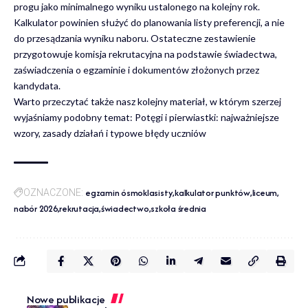
progu jako minimalnego wyniku ustalonego na kolejny rok.
Kalkulator powinien służyć do planowania listy preferencji, a nie
do przesądzania wyniku naboru. Ostateczne zestawienie
przygotowuje komisja rekrutacyjna na podstawie świadectwa,
zaświadczenia o egzaminie i dokumentów złożonych przez
kandydata.
Warto przeczytać także nasz kolejny materiał, w którym szerzej
wyjaśniamy podobny temat:
Potęgi i pierwiastki: najważniejsze
wzory, zasady działań
i typowe błędy uczniów
egzamin ósmoklasisty
kalkulator punktów
liceum
OZNACZONE:
nabór 2026
rekrutacja
świadectwo
szkoła średnia
Nowe publikacje