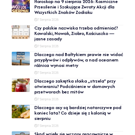
Horoskop na 9 sierpnia 2026: Kosmiczne
Przesilenie i Szokujące Zwroty Akcji dla
Wszystkich Znaków Zodiaku
7 Sierpnia 2026
Czy polskie nazwiska trzeba odmieniać?
Kowalski, Nowak, Ziobro, Kościuszko —
jasne zasady
7 Sierpnia 2026
Dlaczego nad Bałtykiem prawie nie widać
przypływów i odpływów, a nad oceanem
różnica wynosi metry
7 Sierpnia 2026
Dlaczego zakrętka słoika „strzela” przy
otwieraniu? Podciśnienie w domowych
przetworach bez mitów
7 Sierpnia 2026
Dlaczego osy są bardziej natarczywe pod
koniec lata? Co dzieje się z kolonią w
sierpniu
7 Sierpnia 2026
Skąd wzięły się wczasy pracownicze w