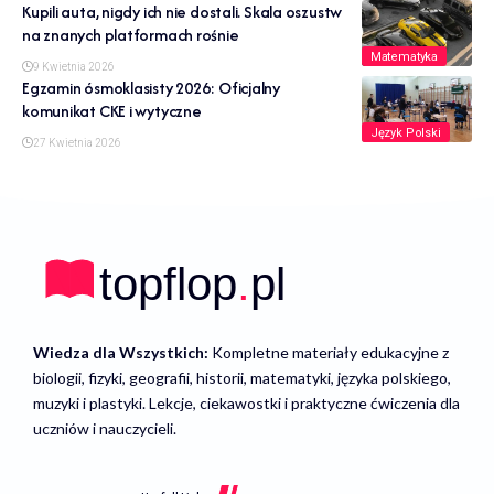
Kupili auta, nigdy ich nie dostali. Skala oszustw
na znanych platformach rośnie
Matematyka
9 Kwietnia 2026
Egzamin ósmoklasisty 2026: Oficjalny
komunikat CKE i wytyczne
Język Polski
27 Kwietnia 2026
Wiedza dla Wszystkich:
Kompletne materiały edukacyjne z
biologii, fizyki, geografii, historii, matematyki, języka polskiego,
muzyki i plastyki. Lekcje, ciekawostki i praktyczne ćwiczenia dla
uczniów i nauczycieli.