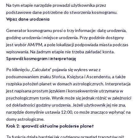
Na tym etapie narzędzie prowadzi użytkownika przez
podstawowe dane potrzebne do stworzenia kosmogramu.
Wpisz dane urodzenia
Generator kosmogramu prosi o trzy informacje: datę urodzenia,
godzinę urodzenia i miejsce urodzenia. Przy godzinie dostępny
jest wybór AM/PM, a pole lokalizacji podpowiada miasta podczas
wpisywania. Na żadnym etapie nie trzeba zakładać konta.
Sprawdź kosmogram i interpretację
Po kliknięciu „Calculate” pojawia się wykres wraz z
podsumowaniem znaku Słońca, Księżyca i Ascendentu, a także
rozpiska położeń planet w domach astrologicznych. Interpretacja
jest napisana prostym językiem i konsekwentnie utrzymana w
psychologicznym tonie. Wynik może się jednak różnić w zależności
od dokładności godziny urodzenia. Jeżeli użytkownik jej nie zna,
narzędzie domyślnie ustawia 12:00, co może znacząco wpłynąć na
domy astrologiczne.
Krok 2: sprawdź aktualne położenie planet
Ta funkcja działa bardziej jak codzienny przegląd tranzytów niż