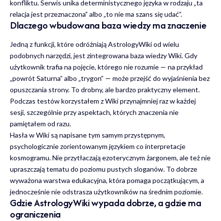
konfliktu. Serwis unika deterministycznego języka w rodzaju „ta
relacja jest przeznaczona” albo „to nie ma szans się udać”.
Dlaczego wbudowana baza wiedzy ma znaczenie
Jedną z funkcji, które odróżniają AstrologyWiki od wielu
podobnych narzędzi, jest zintegrowana baza wiedzy Wiki. Gdy
użytkownik trafia na pojęcie, którego nie rozumie — na przykład
„powrót Saturna” albo „trygon” — może przejść do wyjaśnienia bez
opuszczania strony. To drobny, ale bardzo praktyczny element.
Podczas testów korzystałem z Wiki przynajmniej raz w każdej
sesji, szczególnie przy aspektach, których znaczenia nie
pamiętałem od razu.
Hasła w Wiki są napisane tym samym przystępnym,
psychologicznie zorientowanym językiem co interpretacje
kosmogramu. Nie przytłaczają ezoterycznym żargonem, ale też nie
upraszczają tematu do poziomu pustych sloganów. To dobrze
wyważona warstwa edukacyjna, która pomaga początkującym, a
jednocześnie nie odstrasza użytkowników na średnim poziomie.
Gdzie AstrologyWiki wypada dobrze, a gdzie ma
ograniczenia