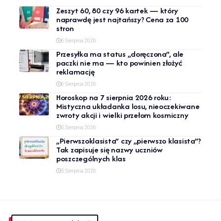
Zeszyt 60, 80 czy 96 kartek — który
naprawdę jest najtańszy? Cena za 100
stron
6 Sierpnia 2026
Przesyłka ma status „doręczona”, ale
paczki nie ma — kto powinien złożyć
reklamację
6 Sierpnia 2026
Horoskop na 7 sierpnia 2026 roku:
Mistyczna układanka losu, nieoczekiwane
zwroty akcji i wielki przełom kosmiczny
5 Sierpnia 2026
„Pierwszoklasista” czy „pierwszo klasista”?
Tak zapisuje się nazwy uczniów
poszczególnych klas
5 Sierpnia 2026