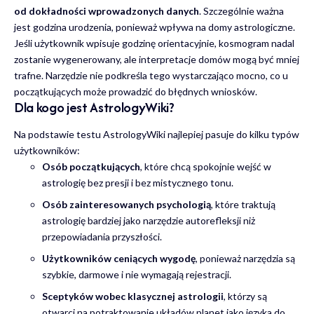
od dokładności wprowadzonych danych
. Szczególnie ważna
jest godzina urodzenia, ponieważ wpływa na domy astrologiczne.
Jeśli użytkownik wpisuje godzinę orientacyjnie, kosmogram nadal
zostanie wygenerowany, ale interpretacje domów mogą być mniej
trafne. Narzędzie nie podkreśla tego wystarczająco mocno, co u
początkujących może prowadzić do błędnych wniosków.
Dla kogo jest AstrologyWiki?
Na podstawie testu AstrologyWiki najlepiej pasuje do kilku typów
użytkowników:
Osób początkujących
, które chcą spokojnie wejść w
astrologię bez presji i bez mistycznego tonu.
Osób zainteresowanych psychologią
, które traktują
astrologię bardziej jako narzędzie autorefleksji niż
przepowiadania przyszłości.
Użytkowników ceniących wygodę
, ponieważ narzędzia są
szybkie, darmowe i nie wymagają rejestracji.
Sceptyków wobec klasycznej astrologii
, którzy są
otwarci na potraktowanie układów planet jako języka do