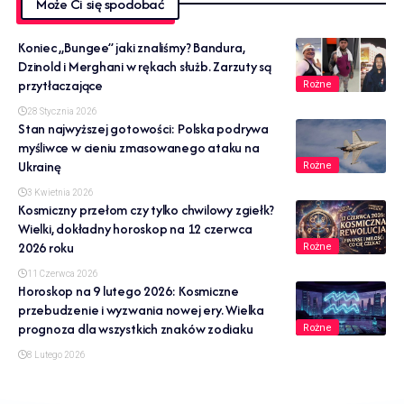
Może Ci się spodobać
Koniec „Bungee” jaki znaliśmy? Bandura,
Dzinold i Merghani w rękach służb. Zarzuty są
przytłaczające
Rożne
28 Stycznia 2026
Stan najwyższej gotowości: Polska podrywa
myśliwce w cieniu zmasowanego ataku na
Ukrainę
Rożne
3 Kwietnia 2026
Kosmiczny przełom czy tylko chwilowy zgiełk?
Wielki, dokładny horoskop na 12 czerwca
2026 roku
Rożne
11 Czerwca 2026
Horoskop na 9 lutego 2026: Kosmiczne
przebudzenie i wyzwania nowej ery. Wielka
prognoza dla wszystkich znaków zodiaku
Rożne
8 Lutego 2026