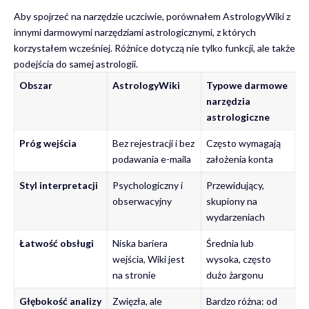
Aby spojrzeć na narzędzie uczciwie, porównałem AstrologyWiki z
innymi darmowymi narzędziami astrologicznymi, z których
korzystałem wcześniej. Różnice dotyczą nie tylko funkcji, ale także
podejścia do samej astrologii.
Obszar
AstrologyWiki
Typowe darmowe
narzędzia
astrologiczne
Próg wejścia
Bez rejestracji i bez
Często wymagają
podawania e-maila
założenia konta
Styl interpretacji
Psychologiczny i
Przewidujący,
obserwacyjny
skupiony na
wydarzeniach
Łatwość obsługi
Niska bariera
Średnia lub
wejścia, Wiki jest
wysoka, często
na stronie
dużo żargonu
Głębokość analizy
Zwięzła, ale
Bardzo różna: od