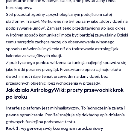
planetarne obecne w danym czasie, a nie powtarzalny tekst
horoskopowy.
Styl pozostał zgodny z psychologicznym podejściem całej
platformy. Tranzyt Merkurego nie był opisany jako „dobry dzień na
podpisywanie umów”. Zamiast tego przedstawiono go jako okres,
w którym sposób komunikacji może być bardziej zauważalny. Dzięki
temu narzędzie zachęca raczej do obserwowania własnego
sposobu mówienia i myślenia niż do traktowania astrologii jak
kalendarza szczęśliwych okazji.
Z praktycznego punktu widzenia ta funkcja najlepiej sprawdza się
jako krótki poranny przegląd. Przeczytanie opisu zajmuje około
dwóch minut i daje temat przewodni na dany dzień, bez
przesadnych obietnic i bez wchodzenia w przesądy.
Jak działa AstrologyWiki: prosty przewodnik krok
po kroku
Interfejs platformy jest minimalistyczny. To jednocześnie zaleta i
pewne ograniczenie. Poniżej znajduje się dokładny opis działania
głównych funkcji na podstawie testu.
Krok 1: wygeneruj swój kosmogram urodzeniowy