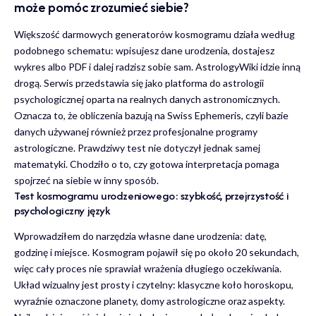
może pomóc zrozumieć siebie?
Większość darmowych generatorów kosmogramu działa według
podobnego schematu: wpisujesz dane urodzenia, dostajesz
wykres albo PDF i dalej radzisz sobie sam. AstrologyWiki idzie inną
drogą. Serwis przedstawia się jako platforma do astrologii
psychologicznej oparta na realnych danych astronomicznych.
Oznacza to, że obliczenia bazują na Swiss Ephemeris, czyli bazie
danych używanej również przez profesjonalne programy
astrologiczne. Prawdziwy test nie dotyczył jednak samej
matematyki. Chodziło o to, czy gotowa interpretacja pomaga
spojrzeć na siebie w inny sposób.
Test kosmogramu urodzeniowego: szybkość, przejrzystość i
psychologiczny język
Wprowadziłem do narzędzia własne dane urodzenia: datę,
godzinę i miejsce. Kosmogram pojawił się po około 20 sekundach,
więc cały proces nie sprawiał wrażenia długiego oczekiwania.
Układ wizualny jest prosty i czytelny: klasyczne koło horoskopu,
wyraźnie oznaczone planety, domy astrologiczne oraz aspekty.