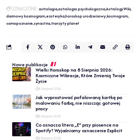
astrologia
astrologia psychologiczna
AstrologyWiki
OZNACZONE:
darmowy kosmogram
ezoteryka
horoskop urodzeniowy
kosmogram
samopoznanie
synastria
tranzyty planet
Nowe publikacje
Wielki Horoskop na 8 Sierpnia 2026:
Kosmiczne Wibracje, Które Zmienią Twoje
Życie
6 Sierpnia 2026
Jak wyprostować pofalowaną kartkę po
malowaniu farbą, nie niszcząc gotowej
pracy
6 Sierpnia 2026
Co oznacza litera „E” przy piosence na
Spotify? Wyjaśniamy oznaczenie Explicit
6 Sierpnia 2026