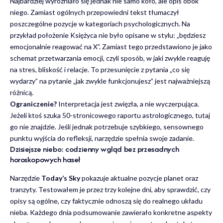
Najbardziej wyróżniało się jednak nie samo koło, ale opis obok
niego. Zamiast ogólnych przepowiedni tekst tłumaczył
poszczególne pozycje w kategoriach psychologicznych. Na
przykład położenie Księżyca nie było opisane w stylu: „będziesz
emocjonalnie reagować na X”. Zamiast tego przedstawiono je jako
schemat przetwarzania emocji, czyli sposób, w jaki zwykle reaguję
na stres, bliskość i relacje. To przesunięcie z pytania „co się
wydarzy” na pytanie „jak zwykle funkcjonujesz” jest najważniejszą
różnicą.
Ograniczenie?
Interpretacja jest zwięzła, a nie wyczerpująca.
Jeżeli ktoś szuka 50-stronicowego raportu astrologicznego, tutaj
go nie znajdzie. Jeśli jednak potrzebuje szybkiego, sensownego
punktu wyjścia do refleksji, narzędzie spełnia swoje zadanie.
Dzisiejsze niebo: codzienny wgląd bez przesadnych
horoskopowych haseł
Narzędzie
Today’s Sky
pokazuje aktualne pozycje planet oraz
tranzyty. Testowałem je przez trzy kolejne dni, aby sprawdzić, czy
opisy są ogólne, czy faktycznie odnoszą się do realnego układu
nieba. Każdego dnia podsumowanie zawierało konkretne aspekty