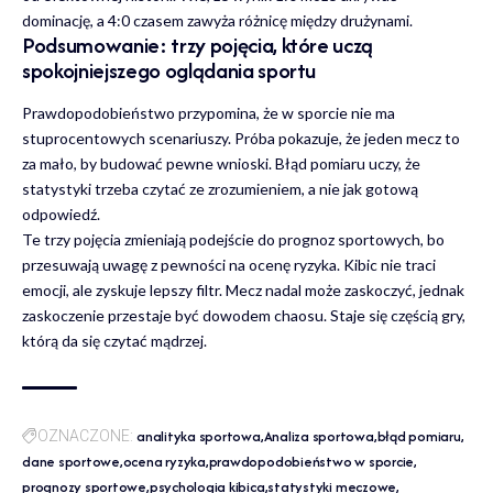
dominację, a 4:0 czasem zawyża różnicę między drużynami.
Podsumowanie: trzy pojęcia, które uczą
spokojniejszego oglądania sportu
Prawdopodobieństwo przypomina, że w sporcie nie ma
stuprocentowych scenariuszy. Próba pokazuje, że jeden mecz to
za mało, by budować pewne wnioski. Błąd pomiaru uczy, że
statystyki trzeba czytać ze zrozumieniem, a nie jak gotową
odpowiedź.
Te trzy pojęcia zmieniają podejście do prognoz sportowych, bo
przesuwają uwagę z pewności na ocenę ryzyka. Kibic nie traci
emocji, ale zyskuje lepszy filtr. Mecz nadal może zaskoczyć, jednak
zaskoczenie przestaje być dowodem chaosu. Staje się częścią gry,
którą da się czytać mądrzej.
analityka sportowa
Analiza sportowa
błąd pomiaru
OZNACZONE:
dane sportowe
ocena ryzyka
prawdopodobieństwo w sporcie
prognozy sportowe
psychologia kibica
statystyki meczowe