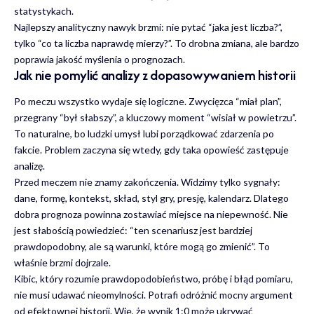
statystykach.
Najlepszy analityczny nawyk brzmi: nie pytać “jaka jest liczba?”,
tylko “co ta liczba naprawdę mierzy?”. To drobna zmiana, ale bardzo
poprawia jakość myślenia o prognozach.
Jak nie pomylić analizy z dopasowywaniem historii
Po meczu wszystko wydaje się logiczne. Zwycięzca “miał plan”,
przegrany “był słabszy”, a kluczowy moment “wisiał w powietrzu”.
To naturalne, bo ludzki umysł lubi porządkować zdarzenia po
fakcie. Problem zaczyna się wtedy, gdy taka opowieść zastępuje
analizę.
Przed meczem nie znamy zakończenia. Widzimy tylko sygnały:
dane, formę, kontekst, skład, styl gry, presję, kalendarz. Dlatego
dobra prognoza powinna zostawiać miejsce na niepewność. Nie
jest słabością powiedzieć: “ten scenariusz jest bardziej
prawdopodobny, ale są warunki, które mogą go zmienić”. To
właśnie brzmi dojrzale.
Kibic, który rozumie prawdopodobieństwo, próbę i błąd pomiaru,
nie musi udawać nieomylności. Potrafi odróżnić mocny argument
od efektownej historii. Wie, że wynik 1:0 może ukrywać