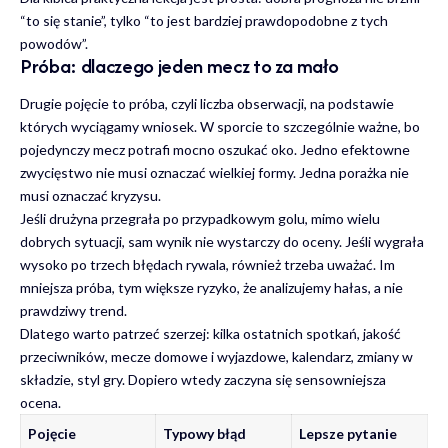
“to się stanie”, tylko “to jest bardziej prawdopodobne z tych
powodów”.
Próba: dlaczego jeden mecz to za mało
Drugie pojęcie to próba, czyli liczba obserwacji, na podstawie
których wyciągamy wniosek. W sporcie to szczególnie ważne, bo
pojedynczy mecz potrafi mocno oszukać oko. Jedno efektowne
zwycięstwo nie musi oznaczać wielkiej formy. Jedna porażka nie
musi oznaczać kryzysu.
Jeśli drużyna przegrała po przypadkowym golu, mimo wielu
dobrych sytuacji, sam wynik nie wystarczy do oceny. Jeśli wygrała
wysoko po trzech błędach rywala, również trzeba uważać. Im
mniejsza próba, tym większe ryzyko, że analizujemy hałas, a nie
prawdziwy trend.
Dlatego warto patrzeć szerzej: kilka ostatnich spotkań, jakość
przeciwników, mecze domowe i wyjazdowe, kalendarz, zmiany w
składzie, styl gry. Dopiero wtedy zaczyna się sensowniejsza
ocena.
Pojęcie
Typowy błąd
Lepsze pytanie