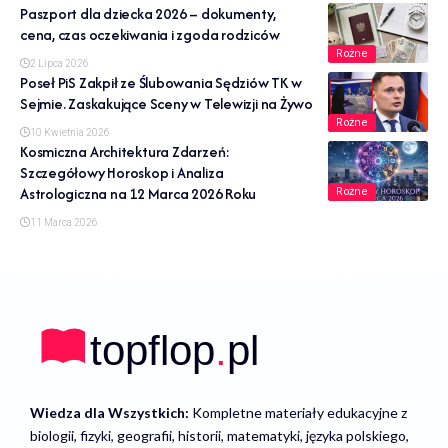
Paszport dla dziecka 2026 – dokumenty,
cena, czas oczekiwania i zgoda rodziców
Rożne
2 Lipca 2026
Poseł PiS Zakpił ze Ślubowania Sędziów TK w
Sejmie. Zaskakujące Sceny w Telewizji na Żywo
Rożne
10 Kwietnia 2026
Kosmiczna Architektura Zdarzeń:
Szczegółowy Horoskop i Analiza
Astrologiczna na 12 Marca 2026 Roku
Rożne
11 Marca 2026
Wiedza dla Wszystkich:
Kompletne materiały edukacyjne z
biologii, fizyki, geografii, historii, matematyki, języka polskiego,