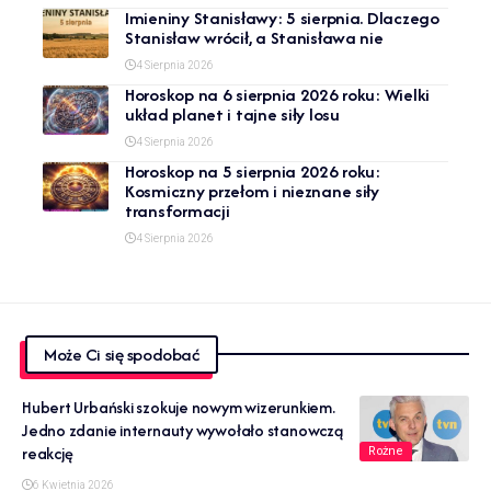
Imieniny Stanisławy: 5 sierpnia. Dlaczego
Stanisław wrócił, a Stanisława nie
4 Sierpnia 2026
Horoskop na 6 sierpnia 2026 roku: Wielki
układ planet i tajne siły losu
4 Sierpnia 2026
Horoskop na 5 sierpnia 2026 roku:
Kosmiczny przełom i nieznane siły
transformacji
4 Sierpnia 2026
Może Ci się spodobać
Hubert Urbański szokuje nowym wizerunkiem.
Jedno zdanie internauty wywołało stanowczą
reakcję
Rożne
6 Kwietnia 2026