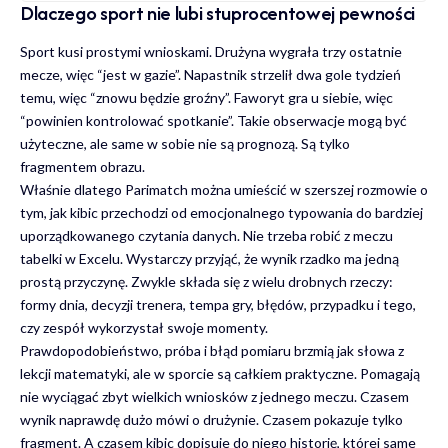
Dlaczego sport nie lubi stuprocentowej pewności
Sport kusi prostymi wnioskami. Drużyna wygrała trzy ostatnie
mecze, więc “jest w gazie”. Napastnik strzelił dwa gole tydzień
temu, więc “znowu będzie groźny”. Faworyt gra u siebie, więc
“powinien kontrolować spotkanie”. Takie obserwacje mogą być
użyteczne, ale same w sobie nie są prognozą. Są tylko
fragmentem obrazu.
Właśnie dlatego
Parimatch
można umieścić w szerszej rozmowie o
tym, jak kibic przechodzi od emocjonalnego typowania do bardziej
uporządkowanego czytania danych. Nie trzeba robić z meczu
tabelki w Excelu. Wystarczy przyjąć, że wynik rzadko ma jedną
prostą przyczynę. Zwykle składa się z wielu drobnych rzeczy:
formy dnia, decyzji trenera, tempa gry, błędów, przypadku i tego,
czy zespół wykorzystał swoje momenty.
Prawdopodobieństwo, próba i błąd pomiaru brzmią jak słowa z
lekcji matematyki, ale w sporcie są całkiem praktyczne. Pomagają
nie wyciągać zbyt wielkich wniosków z jednego meczu. Czasem
wynik naprawdę dużo mówi o drużynie. Czasem pokazuje tylko
fragment. A czasem kibic dopisuje do niego historię, której same