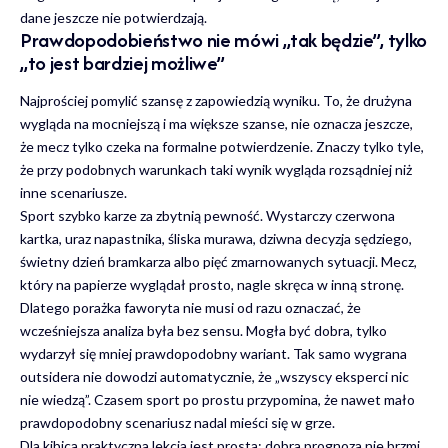
dane jeszcze nie potwierdzają.
Prawdopodobieństwo nie mówi „tak będzie”, tylko
„to jest bardziej możliwe”
Najprościej pomylić szansę z zapowiedzią wyniku. To, że drużyna
wygląda na mocniejszą i ma większe szanse, nie oznacza jeszcze,
że mecz tylko czeka na formalne potwierdzenie. Znaczy tylko tyle,
że przy podobnych warunkach taki wynik wygląda rozsądniej niż
inne scenariusze.
Sport szybko karze za zbytnią pewność. Wystarczy czerwona
kartka, uraz napastnika, śliska murawa, dziwna decyzja sędziego,
świetny dzień bramkarza albo pięć zmarnowanych sytuacji. Mecz,
który na papierze wyglądał prosto, nagle skręca w inną stronę.
Dlatego porażka faworyta nie musi od razu oznaczać, że
wcześniejsza analiza była bez sensu. Mogła być dobra, tylko
wydarzył się mniej prawdopodobny wariant. Tak samo wygrana
outsidera nie dowodzi automatycznie, że „wszyscy eksperci nic
nie wiedzą”. Czasem sport po prostu przypomina, że nawet mało
prawdopodobny scenariusz nadal mieści się w grze.
Dla kibica praktyczna lekcja jest prosta: dobra prognoza nie brzmi