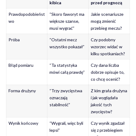
kibica
przed prognozą
Prawdopodobieńst
“Skoro faworyt ma
Jakie scenariusze
wo
większe szanse,
mogą zmienić
musi wygrać”
przebieg meczu?
Próba
“Ostatni mecz
Czy podobny
wszystko pokazał”
wzorzec widać w
kilku spotkaniach?
Błąd pomiaru
“Ta statystyka
Czy dana liczba
mówi całą prawdę”
dobrze opisuje to,
co chcę ocenić?
Forma drużyny
“Trzy zwycięstwa
Z kim grała drużyna
oznaczają
i jak wyglądała
stabilność”
jakość tych
zwycięstw?
Wynik końcowy
“Wygrali, więc byli
Czy wynik zgadzał
lepsi”
się z przebiegiem