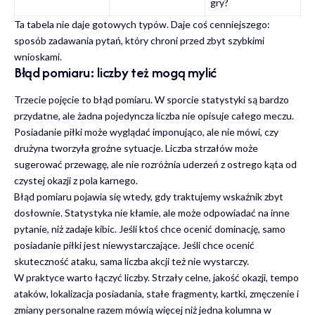
gry?
Ta tabela nie daje gotowych typów. Daje coś cenniejszego:
sposób zadawania pytań, który chroni przed zbyt szybkimi
wnioskami.
Błąd pomiaru: liczby też mogą mylić
Trzecie pojęcie to błąd pomiaru. W sporcie statystyki są bardzo
przydatne, ale żadna pojedyncza liczba nie opisuje całego meczu.
Posiadanie piłki może wyglądać imponująco, ale nie mówi, czy
drużyna tworzyła groźne sytuacje. Liczba strzałów może
sugerować przewagę, ale nie rozróżnia uderzeń z ostrego kąta od
czystej okazji z pola karnego.
Błąd pomiaru pojawia się wtedy, gdy traktujemy wskaźnik zbyt
dosłownie. Statystyka nie kłamie, ale może odpowiadać na inne
pytanie, niż zadaje kibic. Jeśli ktoś chce ocenić dominację, samo
posiadanie piłki jest niewystarczające. Jeśli chce ocenić
skuteczność ataku, sama liczba akcji też nie wystarczy.
W praktyce warto łączyć liczby. Strzały celne, jakość okazji, tempo
ataków, lokalizacja posiadania, stałe fragmenty, kartki, zmęczenie i
zmiany personalne razem mówią więcej niż jedna kolumna w