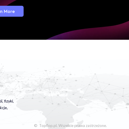
Lean More
 fizyki,
kcje,
© Topflop.pl. Wszelkie prawa zastrzeżone.