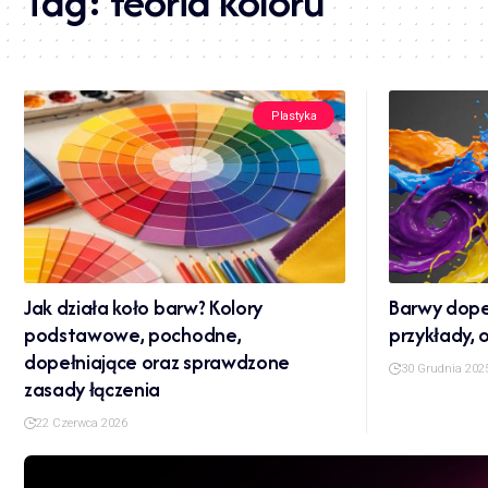
Tag:
teoria koloru
Plastyka
Jak działa koło barw? Kolory
Barwy dopeł
podstawowe, pochodne,
przykłady, 
dopełniające oraz sprawdzone
30 Grudnia 202
zasady łączenia
22 Czerwca 2026