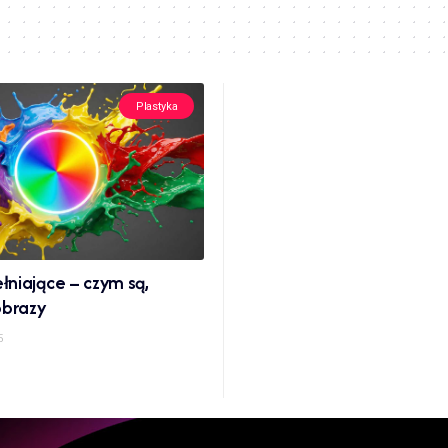
Plastyka
niające – czym są,
obrazy
5