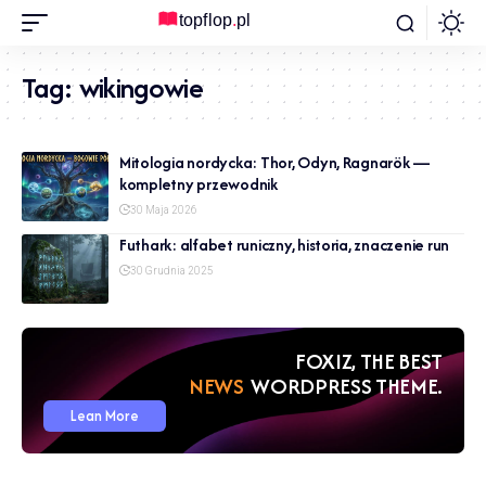
Tag:
wikingowie
Mitologia nordycka: Thor, Odyn, Ragnarök —
kompletny przewodnik
30 Maja 2026
Futhark: alfabet runiczny, historia, znaczenie run
30 Grudnia 2025
FOXIZ, THE BEST
NEWS
WORDPRESS THEME.
Lean More