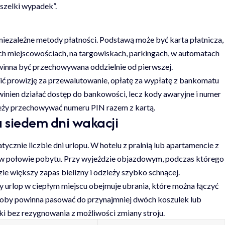
szelki wypadek”.
 niezależne metody płatności. Podstawą może być karta płatnicza,
ych miejscowościach, na targowiskach, parkingach, w automatach
owinna być przechowywana oddzielnie od pierwszej.
ć prowizję za przewalutowanie, opłatę za wypłatę z bankomatu
owinien działać dostęp do bankowości, lecz kody awaryjne i numer
należy przechowywać numeru PIN razem z kartą.
a siedem dni wakacji
cznie liczbie dni urlopu. W hotelu z pralnią lub apartamencie z
e w połowie pobytu. Przy wyjeździe objazdowym, podczas którego
ie większy zapas bielizny i odzieży szybko schnącej.
 urlop w ciepłym miejscu obejmuje ubrania, które można łączyć
roby powinna pasować do przynajmniej dwóch koszulek lub
ki bez rezygnowania z możliwości zmiany stroju.