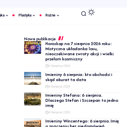
yka
Plastyka
Rożne
Nowe publikacje
Horoskop na 7 sierpnia 2026 roku:
Mistyczna układanka losu,
nieoczekiwane zwroty akcji i wielki
przełom kosmiczny
5 Sierpnia 2026
Imieniny 6 sierpnia: kto obchodzi i
skąd akurat ta data
4 Sierpnia 2026
Imieniny Stefana: 6 sierpnia.
Dlaczego Stefan i Szczepan to jedno
imię
4 Sierpnia 2026
Imieniny Wincentego: 6 sierpnia. Imię
o znaczeniu bez niedomówień