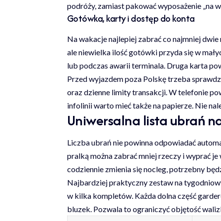
podróży, zamiast pakować wyposażenie „na w
Gotówka, karty i dostęp do konta
Na wakacje najlepiej zabrać co najmniej dwie
ale niewielka ilość gotówki przyda się w mał
lub podczas awarii terminala. Druga karta p
Przed wyjazdem poza Polskę trzeba sprawdzi
oraz dzienne limity transakcji. W telefonie p
infolinii warto mieć także na papierze. Nie 
Uniwersalna lista ubrań n
Liczba ubrań nie powinna odpowiadać automaty
pralką można zabrać mniej rzeczy i wyprać j
codziennie zmienia się nocleg, potrzebny będz
Najbardziej praktyczny zestaw na tygodniowy
w kilka kompletów. Każda dolna część garde
bluzek. Pozwala to ograniczyć objętość waliz