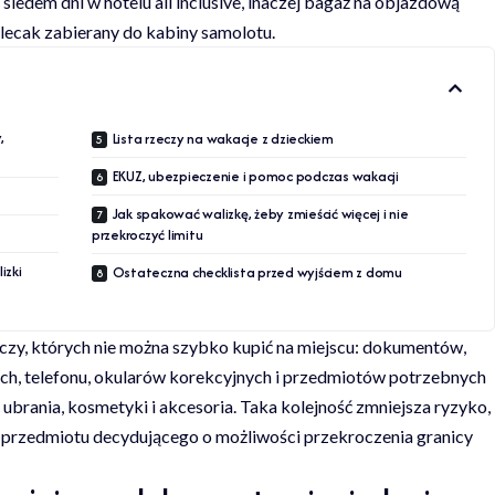
 siedem dni w hotelu all inclusive, inaczej bagaż na objazdową
lecak zabierany do kabiny samolotu.
,
Lista rzeczy na wakacje z dzieckiem
EKUZ, ubezpieczenie i pomoc podczas wakacji
Jak spakować walizkę, żeby zmieścić więcej i nie
przekroczyć limitu
izki
Ostateczna checklista przed wyjściem z domu
czy, których nie można szybko kupić na miejscu: dokumentów,
ych, telefonu, okularów korekcyjnych i przedmiotów potrzebnych
ubrania, kosmetyki i akcesoria. Taka kolejność zmniejsza ryzyko,
ej przedmiotu decydującego o możliwości przekroczenia granicy