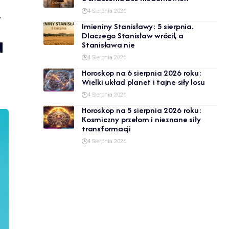
y
4 Sierpnia 2026
Imieniny Stanisławy: 5 sierpnia.
u
Dlaczego Stanisław wrócił, a
Stanisława nie
4 Sierpnia 2026
Horoskop na 6 sierpnia 2026 roku:
Wielki układ planet i tajne siły losu
4 Sierpnia 2026
Horoskop na 5 sierpnia 2026 roku:
Kosmiczny przełom i nieznane siły
transformacji
4 Sierpnia 2026