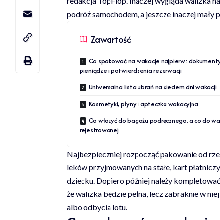
redakcja
TopFlop
. Inaczej wygląda walizka na
podróż samochodem, a jeszcze inaczej mały p
Zawartość
Co spakować na wakacje najpierw: dokumenty
pieniądze i potwierdzenia rezerwacji
Uniwersalna lista ubrań na siedem dni wakacji
Kosmetyki, płyny i apteczka wakacyjna
Co włożyć do bagażu podręcznego, a co do wal
rejestrowanej
Najbezpieczniej rozpocząć pakowanie od rze
leków przyjmowanych na stałe, kart płatnicz
dziecku. Dopiero później należy kompletować 
że walizka będzie pełna, lecz zabraknie w ni
albo odbycia lotu.