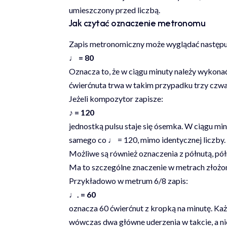
umieszczony przed liczbą.
Jak czytać oznaczenie metronomu
Zapis metronomiczny może wyglądać następu
♩ = 80
Oznacza to, że w ciągu minuty należy wykon
ćwierćnuta trwa w takim przypadku trzy czwa
Jeżeli kompozytor zapisze:
♪ = 120
jednostką pulsu staje się ósemka. W ciągu m
samego co ♩ = 120, mimo identycznej liczby.
Możliwe są również oznaczenia z półnutą, pół
Ma to szczególne znaczenie w metrach złożo
Przykładowo w metrum 6/8 zapis:
♩. = 60
oznacza 60 ćwierćnut z kropką na minutę. Ka
wówczas dwa główne uderzenia w takcie, a n