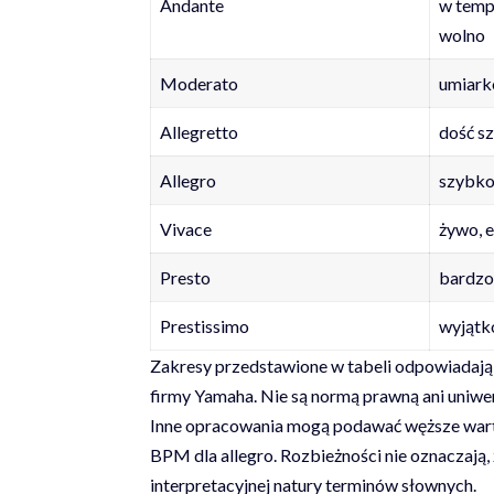
Andante
w temp
wolno
Moderato
umiark
Allegretto
dość sz
Allegro
szybko
Vivace
żywo, e
Presto
bardzo
Prestissimo
wyjątk
Zakresy przedstawione w tabeli odpowiadają 
firmy
Yamaha
. Nie są normą prawną ani uniwe
Inne opracowania mogą podawać węższe wart
BPM dla allegro. Rozbieżności nie oznaczają, 
interpretacyjnej natury terminów słownych.