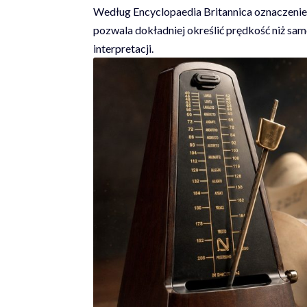
Według
Encyclopaedia Britannica
oznaczenie 
pozwala dokładniej określić prędkość niż sam
interpretacji.