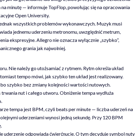
 na minutę — informuje
TopFlop
, powołując się na opracowania
kacyjne
Open University
.
 jednak wszystkich problemów wykonawczych. Muzyk musi
powiada jednemu uderzeniu metronomu, uwzględnić metrum,
nia ekspresyjne. Allegro nie oznacza wyłącznie „szybko”,
anicznego grania jak najwolniej.
u. Nie należy go utożsamiać z rytmem. Rytm określa układ
tomiast tempo mówi, jak szybko ten układ jest realizowany.
bo szybko bez zmiany kolejności wartości nutowych.
trwania nut i całego utworu. Obniżenie tempa wydłuża
.
ze tempa jest BPM, czyli beats per minute — liczba uderzeń na
olejnymi uderzeniami wynosi jedną sekundę. Przy 120 BPM
.
de uderzenie odpowiada ćwierćnucie. O tym decyduje symbol nuty