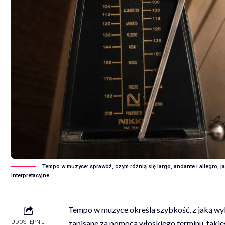
Tempo w muzyce: sprawdź, czym różnią się largo, andante i allegro, 
interpretacyjne.
Tempo w muzyce określa szybkość, z jaką wy
zapisane za pomocą włoskiego terminu, takieg
UDOSTĘPNIJ