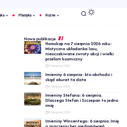
yka
Plastyka
Rożne
Nowe publikacje
Horoskop na 7 sierpnia 2026 roku:
Mistyczna układanka losu,
nieoczekiwane zwroty akcji i wielki
przełom kosmiczny
5 Sierpnia 2026
Imieniny 6 sierpnia: kto obchodzi i
skąd akurat ta data
4 Sierpnia 2026
Imieniny Stefana: 6 sierpnia.
Dlaczego Stefan i Szczepan to jedno
imię
4 Sierpnia 2026
Imieniny Wincentego: 6 sierpnia. Imię
o znaczeniu bez niedomówień