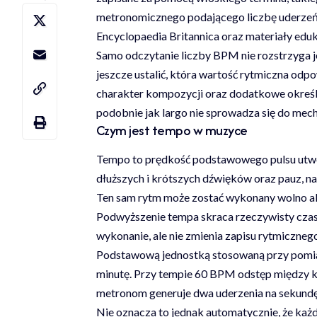
metronomicznego podającego liczbę uderzeń
Encyclopaedia Britannica
oraz materiały edu
Samo odczytanie liczby BPM nie rozstrzyga
jeszcze ustalić, która wartość rytmiczna od
charakter kompozycji oraz dodatkowe określe
podobnie jak largo nie sprowadza się do mech
Czym jest tempo w muzyce
Tempo to prędkość podstawowego pulsu utwor
dłuższych i krótszych dźwięków oraz pauz, na
Ten sam rytm może zostać wykonany wolno al
Podwyższenie tempa skraca rzeczywisty czas 
wykonanie, ale nie zmienia zapisu rytmicznego
Podstawową jednostką stosowaną przy pomiar
minutę. Przy tempie 60 BPM odstęp między k
metronom generuje dwa uderzenia na sekundę
Nie oznacza to jednak automatycznie, że każ