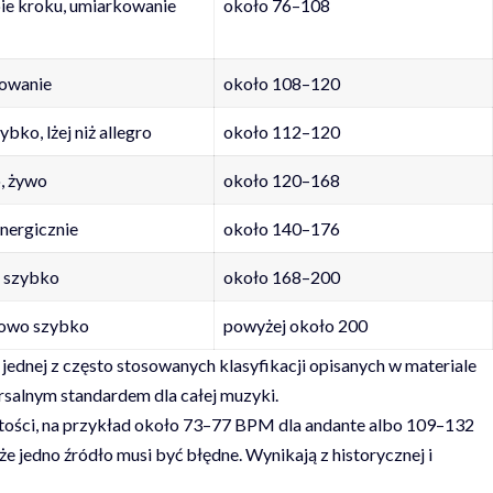
ie kroku, umiarkowanie
około 76–108
owanie
około 108–120
ybko, lżej niż allegro
około 112–120
, żywo
około 120–168
nergicznie
około 140–176
 szybko
około 168–200
owo szybko
powyżej około 200
jednej z często stosowanych klasyfikacji opisanych w materiale
rsalnym standardem dla całej muzyki.
ości, na przykład około 73–77 BPM dla andante albo 109–132
że jedno źródło musi być błędne. Wynikają z historycznej i