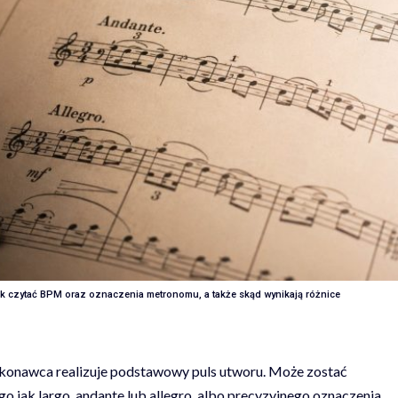
jak czytać BPM oraz oznaczenia metronomu, a także skąd wynikają różnice
konawca realizuje podstawowy puls utworu. Może zostać
o jak largo, andante lub allegro, albo precyzyjnego oznaczenia