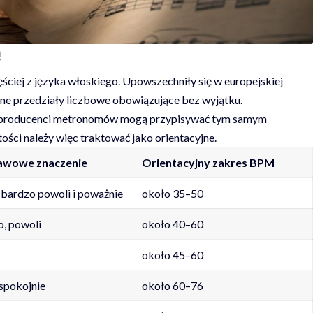
ą
ściej z języka włoskiego. Upowszechniły się w europejskiej
ywne przedziały liczbowe obowiązujące bez wyjątku.
 i producenci metronomów mogą przypisywać tym samym
ci należy więc traktować jako orientacyjne.
awowe znaczenie
Orientacyjny zakres BPM
 bardzo powoli i poważnie
około 35–50
o, powoli
około 40–60
około 45–60
 spokojnie
około 60–76