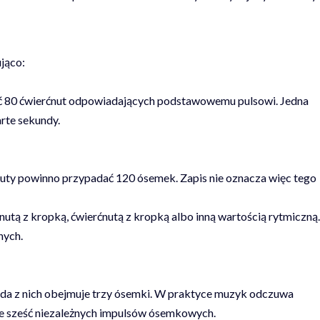
jąco:
ać 80 ćwierćnut odpowiadających podstawowemu pulsowi. Jedna
rte sekundy.
inuty powinno przypadać 120 ósemek. Zapis nie oznacza więc tego
nutą z kropką, ćwierćnutą z kropką albo inną wartością rytmiczną.
nych.
żda z nich obejmuje trzy ósemki. W praktyce muzyk odczuwa
ie sześć niezależnych impulsów ósemkowych.