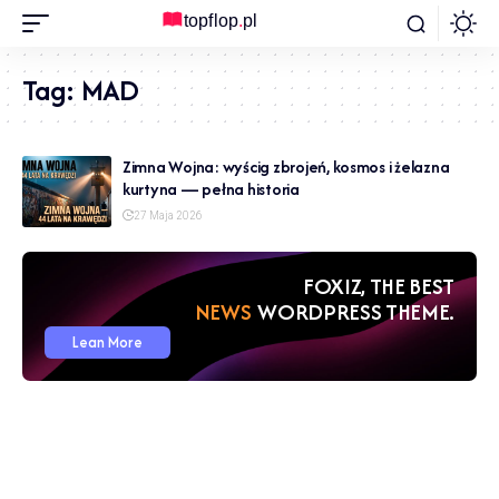
Tag:
MAD
Zimna Wojna: wyścig zbrojeń, kosmos i żelazna
kurtyna — pełna historia
27 Maja 2026
FOXIZ, THE BEST
NEWS
WORDPRESS THEME.
Lean More