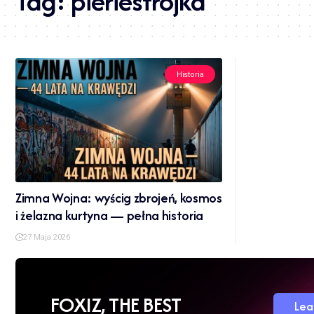
Tag:
pieriestrojka
Historia
Zimna Wojna: wyścig zbrojeń, kosmos
i żelazna kurtyna — pełna historia
27 Maja 2026
FOXIZ, THE BEST
Lea