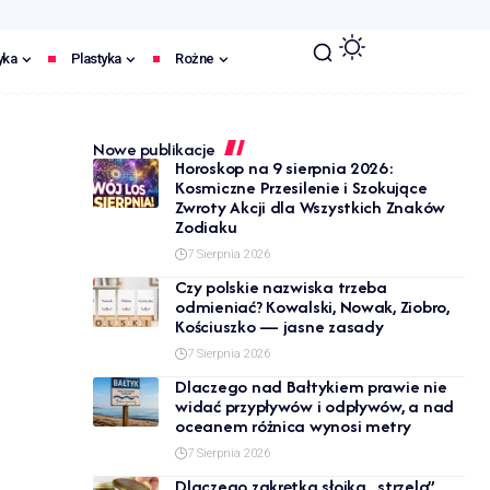
yka
Plastyka
Rożne
Nowe publikacje
Horoskop na 9 sierpnia 2026:
Kosmiczne Przesilenie i Szokujące
Zwroty Akcji dla Wszystkich Znaków
Zodiaku
7 Sierpnia 2026
Czy polskie nazwiska trzeba
odmieniać? Kowalski, Nowak, Ziobro,
Kościuszko — jasne zasady
7 Sierpnia 2026
Dlaczego nad Bałtykiem prawie nie
widać przypływów i odpływów, a nad
oceanem różnica wynosi metry
7 Sierpnia 2026
Dlaczego zakrętka słoika „strzela”