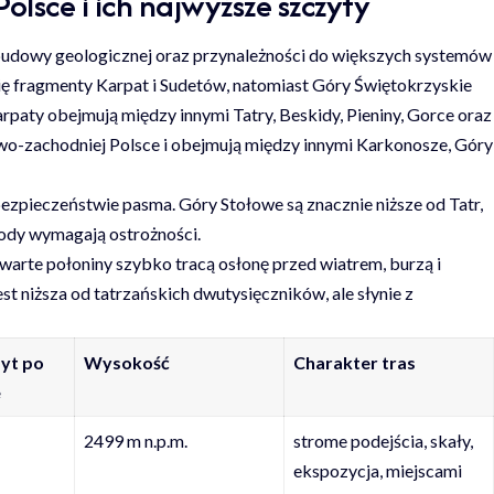
lsce i ich najwyższe szczyty
, budowy geologicznej oraz przynależności do większych systemów
się fragmenty Karpat i Sudetów, natomiast Góry Świętokrzyskie
paty obejmują między innymi Tatry, Beskidy, Pieniny, Gorce oraz
owo-zachodniej Polsce i obejmują między innymi Karkonosze, Góry
ezpieczeństwie pasma. Góry Stołowe są znacznie niższe od Tatr,
chody wymagają ostrożności.
twarte połoniny szybko tracą osłonę przed wiatrem, burzą i
t niższa od tatrzańskich dwutysięczników, ale słynie z
yt po
Wysokość
Charakter tras
e
2499 m n.p.m.
strome podejścia, skały,
ekspozycja, miejscami