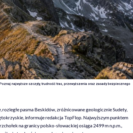
ie. Poznaj najwyższe szczyty, trudność tras, przewyższenia oraz zasady bezpiecznego
, rozległe pasma Beskidów, zróżnicowane geologicznie Sudety,
ętokrzyskie, informuje redakcja
TopFlop
. Najwyższym punktem
rzchołek na granicy polsko-słowackiej osiąga 2499 m n.p.m.,