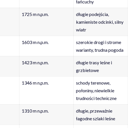
łańcuchy
1725 m n.p.m.
długie podejścia,
kamieniste odcinki, silny
wiatr
1603 m n.p.m.
szerokie drogi i strome
warianty, trudna pogoda
1423 m n.p.m.
długie trasy leśne i
grzbietowe
1346 m n.p.m.
schody terenowe,
połoniny, niewielkie
trudności techniczne
1310 m n.p.m.
długie, przeważnie
łagodne szlaki leśne