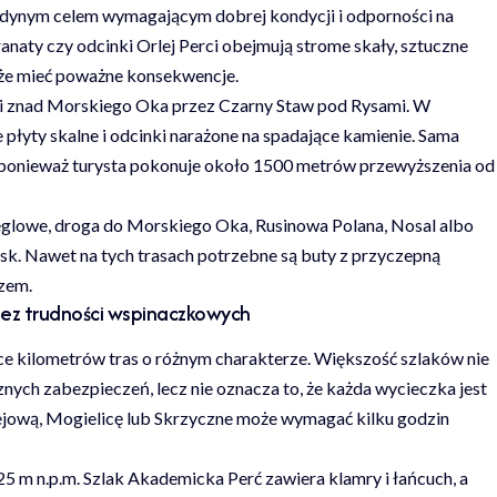
jedynym celem wymagającym dobrej kondycji i odporności na
anaty czy odcinki Orlej Perci obejmują strome skały, sztuczne
może mieć poważne konsekwencje.
dzi znad Morskiego Oka przez Czarny Staw pod Rysami. W
 płyty skalne i odcinki narażone na spadające kamienie. Sama
, ponieważ turysta pokonuje około 1500 metrów przewyższenia od
reglowe, droga do Morskiego Oka, Rusinowa Polana, Nosal albo
sk. Nawet na tych trasach potrzebne są buty z przyczepną
zem.
 bez trudności wspinaczkowych
iące kilometrów tras o różnym charakterze. Większość szlaków nie
ych zabezpieczeń, lecz nie oznacza to, że każda wycieczka jest
iejową, Mogielicę lub Skrzyczne może wymagać kilku godzin
5 m n.p.m. Szlak Akademicka Perć zawiera klamry i łańcuch, a