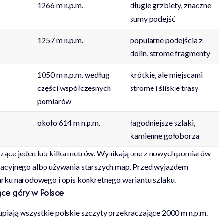
1266 m n.p.m.
długie grzbiety, znaczne
sumy podejść
1257 m n.p.m.
popularne podejścia z
dolin, strome fragmenty
1050 m n.p.m. według
krótkie, ale miejscami
części współczesnych
strome i śliskie trasy
pomiarów
około 614 m n.p.m.
łagodniejsze szlaki,
kamienne gołoborza
zące jeden lub kilka metrów. Wynikają one z nowych pomiarów
inacyjnego albo używania starszych map. Przed wyjazdem
arku narodowego i opis konkretnego wariantu szlaku.
ące góry w Polsce
kupiają wszystkie polskie szczyty przekraczające 2000 m n.p.m.