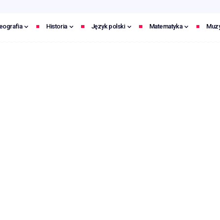
eografia
Historia
Język polski
Matematyka
Muz