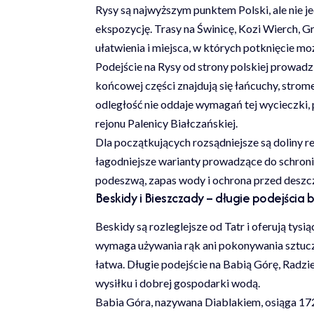
Rysy są najwyższym punktem Polski, ale nie 
ekspozycję. Trasy na Świnicę, Kozi Wierch, Gr
ułatwienia i miejsca, w których potknięcie 
Podejście na Rysy od strony polskiej prowa
końcowej części znajdują się łańcuchy, strome
odległość nie oddaje wymagań tej wycieczki
rejonu Palenicy Białczańskiej.
Dla początkujących rozsądniejsze są doliny 
łagodniejsze warianty prowadzące do schroni
podeszwą, zapas wody i ochrona przed deszc
Beskidy i Bieszczady – długie podejścia
Beskidy są rozleglejsze od Tatr i oferują tys
wymaga używania rąk ani pokonywania sztuczn
łatwa. Długie podejście na Babią Górę, Radz
wysiłku i dobrej gospodarki wodą.
Babia Góra, nazywana Diablakiem, osiąga 172