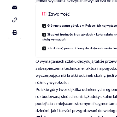
jednak wysokość szczytu nie wystarcza do okr
Zawartość
Główne pasma górskie w Polsce i ich najwyższe
Stopień trudności tras górskich – kolor szlaku ni
skalą wymagań
Jak dobrać pasmo i trasę do doświadczenia tu
O wymaganiach szlaku decydują także przewyż
zabezpieczenia techniczne i aktualna pogoda
wyczerpująca niż krótki odcinek skalny, jeś
różnicy wysokości.
Polskie góry tworzą kilka odmiennych regionó
rozbudowaną sieć schronisk, Sudety skalne la
podejścia z miejscami stromymi fragmentami.
dziećmi, jak i turyści przygotowani do wiel