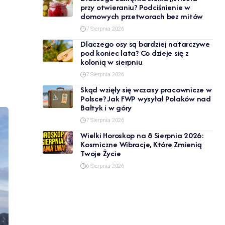
przy otwieraniu? Podciśnienie w
domowych przetworach bez mitów
7 Sierpnia 2026
Dlaczego osy są bardziej natarczywe
pod koniec lata? Co dzieje się z
kolonią w sierpniu
7 Sierpnia 2026
Skąd wzięły się wczasy pracownicze w
Polsce? Jak FWP wysyłał Polaków nad
Bałtyk i w góry
7 Sierpnia 2026
Wielki Horoskop na 8 Sierpnia 2026:
Kosmiczne Wibracje, Które Zmienią
Twoje Życie
6 Sierpnia 2026