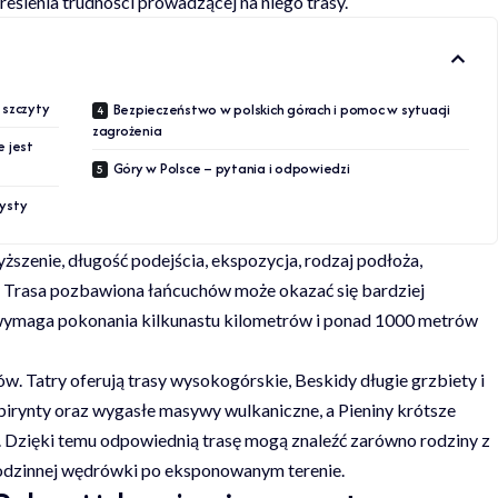
eślenia trudności prowadzącej na niego trasy.
 szczyty
Bezpieczeństwo w polskich górach i pomoc w sytuacji
zagrożenia
e jest
Góry w Polsce – pytania i odpowiedzi
rysty
szenie, długość podejścia, ekspozycja, rodzaj podłoża,
. Trasa pozbawiona łańcuchów może okazać się bardziej
li wymaga pokonania kilkunastu kilometrów i ponad 1000 metrów
w. Tatry oferują trasy wysokogórskie, Beskidy długie grzbiety i
birynty oraz wygasłe masywy wulkaniczne, a Pieniny krótsze
 Dzięki temu odpowiednią trasę mogą znaleźć zarówno rodziny z
ogodzinnej wędrówki po eksponowanym terenie.