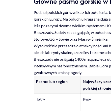
Główne pasma górskie w Po
Podział polskich gór wynika z ich położenia
górskich Europy. Na południu kraju znajdują 
leżą poza tymi dwoma wielkimi systemami. Kar
Bieszczady. Sudety rozciągają się w południ
Stołowe, Góry Sowie oraz Masyw Śnieżnika.
Wysokość nie przesądza o atrakcyjności ani b
ale ich labirynty skalne, szczeliny i strome s
Bieszczady nie osiągają 1400 m n.p.m., lecz o
intensywnym nasłonecznieniem. Babia Góra jes
gwałtownych zmian pogody.
Pasmo lub region
Najwyższy szcz
polskiej stroni
Tatry
Rysy