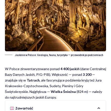
Jaskinie w Polsce: Geologia, fauna, turystyka — przewodnik po podziemiach
W Polsce zinwentaryzowano ponad
4 400 jaskiń
(dane Centralnej
Bazy Danych Jaskiń, PIG-PIB). Większość — ponad
3 200
—
znajduje się w
Tatrach
, ale fascynujące podziemia kryją też Jura
Krakowsko-Częstochowska, Sudety, Pieniny i Góry
Świętokrzyskie. Najgłębsza —
Wielka Śnieżna
(824 m) — należy
do najtrudniejszych jaskiń Europy.
Zawartość