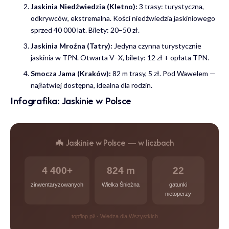
Jaskinia Niedźwiedzia (Kletno):
3 trasy: turystyczna,
odkrywców, ekstremalna. Kości niedźwiedzia jaskiniowego
sprzed 40 000 lat. Bilety: 20–50 zł.
Jaskinia Mroźna (Tatry):
Jedyna czynna turystycznie
jaskinia w TPN. Otwarta V–X, bilety: 12 zł + opłata TPN.
Smocza Jama (Kraków):
82 m trasy, 5 zł. Pod Wawelem —
najłatwiej dostępna, idealna dla rodzin.
Infografika: Jaskinie w Polsce
🦇 Jaskinie w Polsce — w liczbach
4 400+
824 m
22
zinwentaryzowanych
Wielka Śnieżna
gatunki
nietoperzy
topflop.pl/ · Wiedza dla Wszystkich