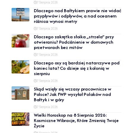
7 Sierpnia 2026
Dlaczego nad Bałtykiem prawie nie widać
przypływów i odpływów, a nad oceanem
różnica wynosi metry
7 Sierpnia 2026
Dlaczego zakrętka słoika „strzela” przy
otwieraniu? Podciśnienie w domowych
przetworach bez mitów
7 Sierpnia 2026
Dlaczego osy są bardziej natarczywe pod
koniec lata? Co dzieje się z kolonią w
sierpniu
7 Sierpnia 2026
Skąd wzięły się wczasy pracownicze w
Polsce? Jak FWP wysyłał Polaków nad
Bałtyk i w góry
7 Sierpnia 2026
Wielki Horoskop na 8 Sierpnia 2026:
Kosmiczne Wibracje, Które Zmienią Twoje
Życie