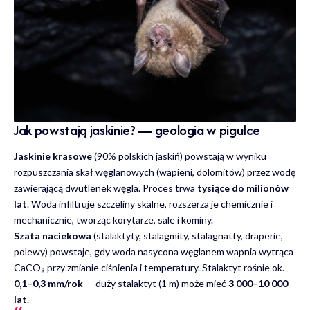
Jak powstają jaskinie? — geologia w pigułce
Jaskinie krasowe
(90% polskich jaskiń) powstają w wyniku
rozpuszczania skał węglanowych (wapieni, dolomitów) przez wodę
zawierającą dwutlenek węgla. Proces trwa
tysiące do milionów
lat
. Woda infiltruje szczeliny skalne, rozszerza je chemicznie i
mechanicznie, tworząc korytarze, sale i kominy.
Szata naciekowa
(stalaktyty, stalagmity, stalagnatty, draperie,
polewy) powstaje, gdy woda nasycona węglanem wapnia wytrąca
CaCO₃ przy zmianie ciśnienia i temperatury. Stalaktyt rośnie ok.
0,1–0,3 mm/rok
— duży stalaktyt (1 m) może mieć
3 000–10 000
lat
.