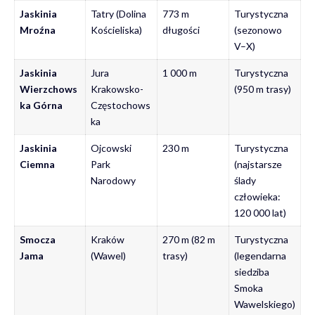
Jaskinia
Tatry (Dolina
773 m
Turystyczna
Mroźna
Kościeliska)
długości
(sezonowo
V–X)
Jaskinia
Jura
1 000 m
Turystyczna
Wierzchows
Krakowsko-
(950 m trasy)
ka Górna
Częstochows
ka
Jaskinia
Ojcowski
230 m
Turystyczna
Ciemna
Park
(najstarsze
Narodowy
ślady
człowieka:
120 000 lat)
Smocza
Kraków
270 m (82 m
Turystyczna
Jama
(Wawel)
trasy)
(legendarna
siedziba
Smoka
Wawelskiego)