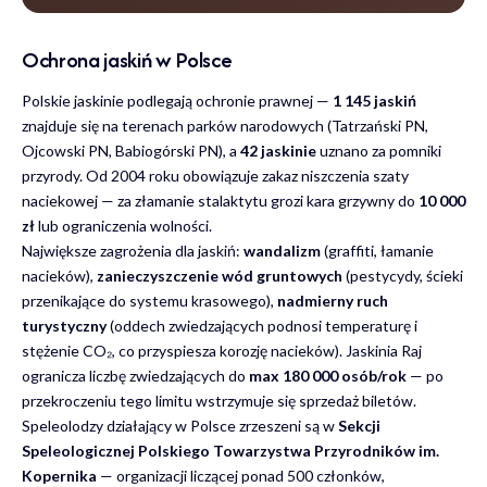
Ochrona jaskiń w Polsce
Polskie jaskinie podlegają ochronie prawnej —
1 145 jaskiń
znajduje się na terenach parków narodowych (Tatrzański PN,
Ojcowski PN, Babiogórski PN), a
42 jaskinie
uznano za pomniki
przyrody. Od 2004 roku obowiązuje zakaz niszczenia szaty
naciekowej — za złamanie stalaktytu grozi kara grzywny do
10 000
zł
lub ograniczenia wolności.
Największe zagrożenia dla jaskiń:
wandalizm
(graffiti, łamanie
nacieków),
zanieczyszczenie wód gruntowych
(pestycydy, ścieki
przenikające do systemu krasowego),
nadmierny ruch
turystyczny
(oddech zwiedzających podnosi temperaturę i
stężenie CO₂, co przyspiesza korozję nacieków). Jaskinia Raj
ogranicza liczbę zwiedzających do
max 180 000 osób/rok
— po
przekroczeniu tego limitu wstrzymuje się sprzedaż biletów.
Speleolodzy działający w Polsce zrzeszeni są w
Sekcji
Speleologicznej Polskiego Towarzystwa Przyrodników im.
Kopernika
— organizacji liczącej ponad 500 członków,