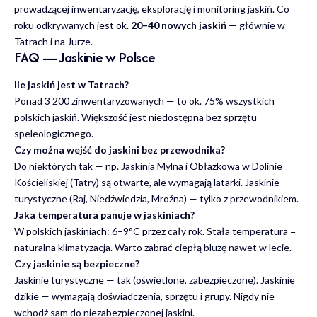
prowadzącej inwentaryzację, eksplorację i monitoring jaskiń. Co
roku odkrywanych jest ok.
20–40 nowych jaskiń
— głównie w
Tatrach i na Jurze.
FAQ — Jaskinie w Polsce
Ile jaskiń jest w Tatrach?
Ponad 3 200 zinwentaryzowanych — to ok. 75% wszystkich
polskich jaskiń. Większość jest niedostępna bez sprzętu
speleologicznego.
Czy można wejść do jaskini bez przewodnika?
Do niektórych tak — np. Jaskinia Mylna i Obłazkowa w Dolinie
Kościeliskiej (Tatry) są otwarte, ale wymagają latarki. Jaskinie
turystyczne (Raj, Niedźwiedzia, Mroźna) — tylko z przewodnikiem.
Jaka temperatura panuje w jaskiniach?
W polskich jaskiniach: 6–9°C przez cały rok. Stała temperatura =
naturalna klimatyzacja. Warto zabrać ciepłą bluzę nawet w lecie.
Czy jaskinie są bezpieczne?
Jaskinie turystyczne — tak (oświetlone, zabezpieczone). Jaskinie
dzikie — wymagają doświadczenia, sprzętu i grupy. Nigdy nie
wchodź sam do niezabezpieczonej jaskini.