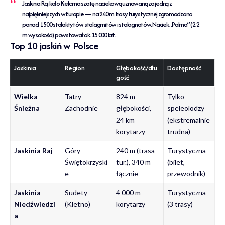
Jaskinia Raj koło Kielc ma szatę naciekową uznawaną za jedną z
najpiękniejszych w Europie — na 240 m trasy turystycznej zgromadzono
ponad 1 500 stalaktytów, stalagmitów i stalagnatów. Naciek „Palma” (2,2
m wysokości) powstawał ok. 15 000 lat.
Top 10 jaskiń w Polsce
Jaskinia
Region
Głębokość/dłu
Dostępność
gość
Wielka
Tatry
824 m
Tylko
Śnieżna
Zachodnie
głębokości,
speleolodzy
24 km
(ekstremalnie
korytarzy
trudna)
Jaskinia Raj
Góry
240 m (trasa
Turystyczna
Świętokrzyski
tur.), 340 m
(bilet,
e
łącznie
przewodnik)
Jaskinia
Sudety
4 000 m
Turystyczna
Niedźwiedzi
(Kletno)
korytarzy
(3 trasy)
a