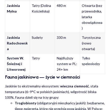
Jaskinia
Tatry (Dolina
480 m
Otwarta (bez
Mylna
Kościeliska)
przewodnika,
latarka
obowiązkowa
)
Jaskinia
Sudety
330 m
Turystyczna
Radochowsk
(nowo
a
otwarta)
System W.
Tatry
Najdłuższy
Tylko
Śnieżnej i
system w PL:
speleolodzy
Litworowej
24+ km
Fauna jaskiniowa — życie w ciemności
Jaskinie to ekstremalny ekosystem:
wieczna ciemność
, stała
temperatura (6–9°C w polskich jaskiniach), wilgotność bliska
100%. Fauna dzieli się na trzy grupy:
Troglobionty
(obligatoryjni mieszkańcy jaskiń): bezbarwne,
ślepe zwierzęta, które nie przeżyją poza jaskinią. W Polsce: