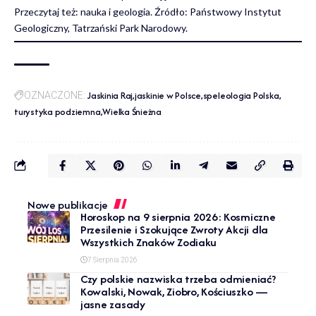
Przeczytaj też:
nauka i geologia
. Źródło:
Państwowy Instytut
Geologiczny
,
Tatrzański Park Narodowy
.
Jaskinia Raj
jaskinie w Polsce
speleologia Polska
OZNACZONE:
turystyka podziemna
Wielka Śnieżna
Nowe publikacje
Horoskop na 9 sierpnia 2026: Kosmiczne
Przesilenie i Szokujące Zwroty Akcji dla
Wszystkich Znaków Zodiaku
7 Sierpnia 2026
Czy polskie nazwiska trzeba odmieniać?
Kowalski, Nowak, Ziobro, Kościuszko —
jasne zasady