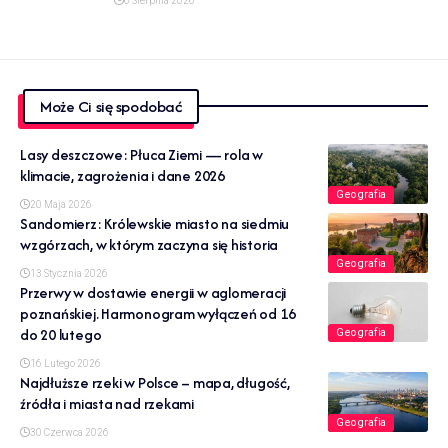
6 Sierpnia 2026
Może Ci się spodobać
Lasy deszczowe: Płuca Ziemi — rola w
klimacie, zagrożenia i dane 2026
Geografia
20 Maja 2026
Sandomierz: Królewskie miasto na siedmiu
wzgórzach, w którym zaczyna się historia
Geografia
13 Stycznia 2026
Przerwy w dostawie energii w aglomeracji
poznańskiej. Harmonogram wyłączeń od 16
do 20 lutego
Geografia
16 Lutego 2026
Najdłuższe rzeki w Polsce – mapa, długość,
źródła i miasta nad rzekami
Geografia
30 Czerwca 2026