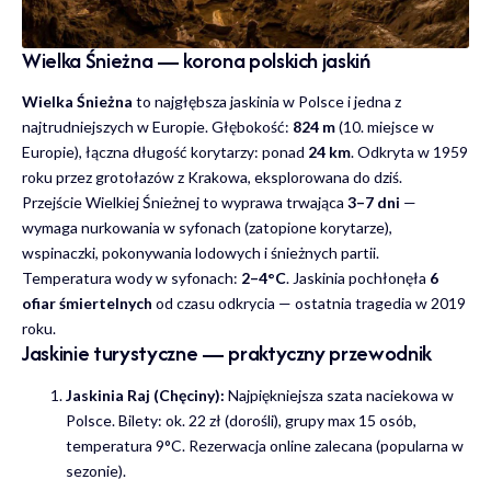
Wielka Śnieżna — korona polskich jaskiń
Wielka Śnieżna
to najgłębsza jaskinia w Polsce i jedna z
najtrudniejszych w Europie. Głębokość:
824 m
(10. miejsce w
Europie), łączna długość korytarzy: ponad
24 km
. Odkryta w 1959
roku przez grotołazów z Krakowa, eksplorowana do dziś.
Przejście Wielkiej Śnieżnej to wyprawa trwająca
3–7 dni
—
wymaga nurkowania w syfonach (zatopione korytarze),
wspinaczki, pokonywania lodowych i śnieżnych partii.
Temperatura wody w syfonach:
2–4°C
. Jaskinia pochłonęła
6
ofiar śmiertelnych
od czasu odkrycia — ostatnia tragedia w 2019
roku.
Jaskinie turystyczne — praktyczny przewodnik
Jaskinia Raj (Chęciny):
Najpiękniejsza szata naciekowa w
Polsce. Bilety: ok. 22 zł (dorośli), grupy max 15 osób,
temperatura 9°C. Rezerwacja online zalecana (popularna w
sezonie).