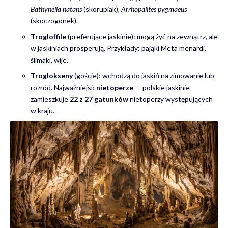
Bathynella natans
(skorupiak),
Arrhopalites pygmaeus
(skoczogonek).
Trogloffile
(preferujące jaskinie): mogą żyć na zewnątrz, ale
w jaskiniach prosperują. Przykłady: pająki Meta menardi,
ślimaki, wije.
Troglokseny
(goście): wchodzą do jaskiń na zimowanie lub
rozród. Najważniejsi:
nietoperze
— polskie jaskinie
zamieszkuje
22 z 27 gatunków
nietoperzy występujących
w kraju.