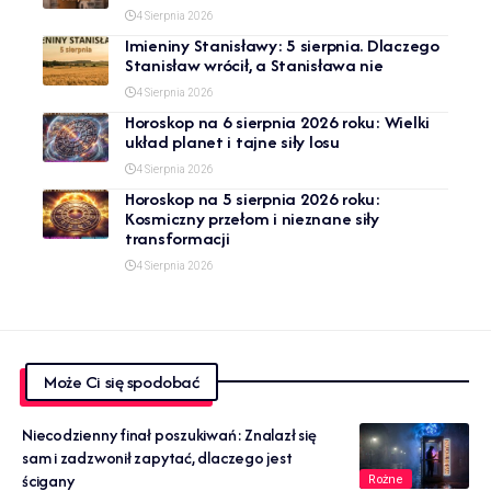
4 Sierpnia 2026
Imieniny Stanisławy: 5 sierpnia. Dlaczego
Stanisław wrócił, a Stanisława nie
4 Sierpnia 2026
Horoskop na 6 sierpnia 2026 roku: Wielki
układ planet i tajne siły losu
4 Sierpnia 2026
Horoskop na 5 sierpnia 2026 roku:
Kosmiczny przełom i nieznane siły
transformacji
4 Sierpnia 2026
Może Ci się spodobać
Niecodzienny finał poszukiwań: Znalazł się
sam i zadzwonił zapytać, dlaczego jest
ścigany
Rożne