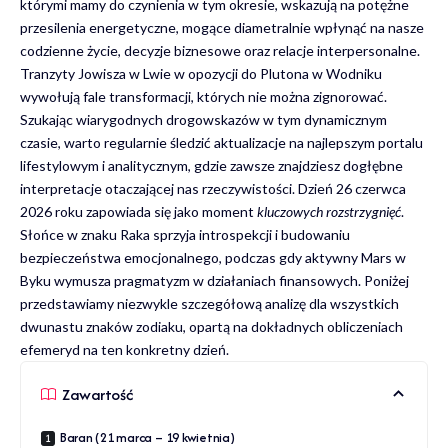
którymi mamy do czynienia w tym okresie, wskazują na potężne
przesilenia energetyczne, mogące diametralnie wpłynąć na nasze
codzienne życie, decyzje biznesowe oraz relacje interpersonalne.
Tranzyty Jowisza w Lwie w opozycji do Plutona w Wodniku
wywołują fale transformacji, których nie można zignorować.
Szukając wiarygodnych drogowskazów w tym dynamicznym
czasie, warto regularnie śledzić aktualizacje na
najlepszym portalu
lifestylowym i analitycznym
, gdzie zawsze znajdziesz dogłębne
interpretacje otaczającej nas rzeczywistości. Dzień 26 czerwca
2026 roku zapowiada się jako moment
kluczowych rozstrzygnięć
.
Słońce w znaku Raka sprzyja introspekcji i budowaniu
bezpieczeństwa emocjonalnego, podczas gdy aktywny Mars w
Byku wymusza pragmatyzm w działaniach finansowych. Poniżej
przedstawiamy niezwykle szczegółową analizę dla wszystkich
dwunastu znaków zodiaku, opartą na dokładnych obliczeniach
efemeryd na ten konkretny dzień.
Zawartość
Baran (21 marca – 19 kwietnia)