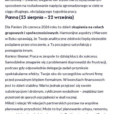
sposobem na rozładowanie napięcia zgromadzonego w ciele w
ciągu długiego, obciążającego tygodnia pracy.
Panna (23 sierpnia – 22 września)
Dla Panien 26 czerwca 2026 roku to dzień
skupienia na celach
grupowych i społecznościowych
. Harmonijne aspekty z Marsem
w Byku sprawiają, że Twoje analityczne zdolności będą niezwykle
pożądane przez otoczenie, a Ty poczujesz satysfakcję z
pomagania innym.
Kariera i finanse:
Praca w zespole to dzisiaj klucz do sukcesu.
Samodzielne zmaganie się z problemami doprowadzi do frustracji,
podczas gdy odpowiednia delegacja zadań przyniesie
spektakularne efekty. Twoje oko do szczegółów uchroni firmę
przed poważnym błędem formalnym. W kwestiach finansowych
jest to dzień stabilny. Warto jednak przyjrzeć się swoim
subskrypcjom i drobnym, cyklicznym wydatkom –
znajdziesz tam
przestrzeń do sporych oszczędności w skali rocznej
.
Miłość i relacje:
W relacjach partnerskich postaw na wspólne
planowanie przyszłości. Może to być planowanie urlopu, remontu,