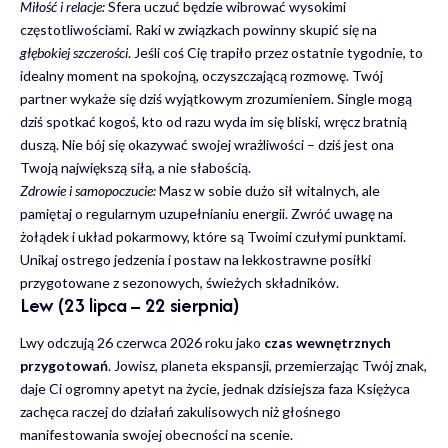
Miłość i relacje:
Sfera uczuć będzie wibrować wysokimi
częstotliwościami. Raki w związkach powinny skupić się na
głębokiej szczerości
. Jeśli coś Cię trapiło przez ostatnie tygodnie, to
idealny moment na spokojną, oczyszczającą rozmowę. Twój
partner wykaże się dziś wyjątkowym zrozumieniem. Single mogą
dziś spotkać kogoś, kto od razu wyda im się bliski, wręcz bratnią
duszą. Nie bój się okazywać swojej wrażliwości – dziś jest ona
Twoją największą siłą, a nie słabością.
Zdrowie i samopoczucie:
Masz w sobie dużo sił witalnych, ale
pamiętaj o regularnym uzupełnianiu energii. Zwróć uwagę na
żołądek i układ pokarmowy, które są Twoimi czułymi punktami.
Unikaj ostrego jedzenia i postaw na lekkostrawne posiłki
przygotowane z sezonowych, świeżych składników.
Lew (23 lipca – 22 sierpnia)
Lwy odczują 26 czerwca 2026 roku jako
czas wewnętrznych
przygotowań
. Jowisz, planeta ekspansji, przemierzając Twój znak,
daje Ci ogromny apetyt na życie, jednak dzisiejsza faza Księżyca
zachęca raczej do działań zakulisowych niż głośnego
manifestowania swojej obecności na scenie.