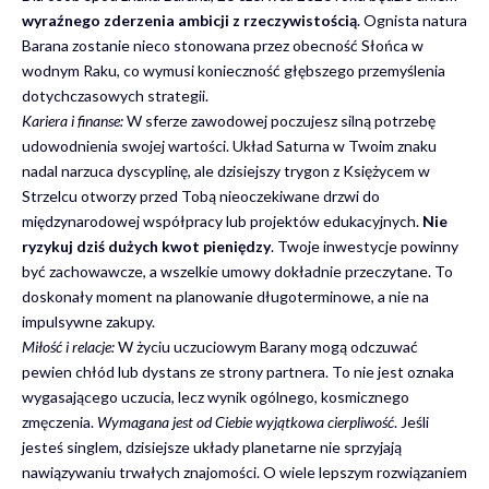
wyraźnego zderzenia ambicji z rzeczywistością
. Ognista natura
Barana zostanie nieco stonowana przez obecność Słońca w
wodnym Raku, co wymusi konieczność głębszego przemyślenia
dotychczasowych strategii.
Kariera i finanse:
W sferze zawodowej poczujesz silną potrzebę
udowodnienia swojej wartości. Układ Saturna w Twoim znaku
nadal narzuca dyscyplinę, ale dzisiejszy trygon z Księżycem w
Strzelcu otworzy przed Tobą nieoczekiwane drzwi do
międzynarodowej współpracy lub projektów edukacyjnych.
Nie
ryzykuj dziś dużych kwot pieniędzy
. Twoje inwestycje powinny
być zachowawcze, a wszelkie umowy dokładnie przeczytane. To
doskonały moment na planowanie długoterminowe, a nie na
impulsywne zakupy.
Miłość i relacje:
W życiu uczuciowym Barany mogą odczuwać
pewien chłód lub dystans ze strony partnera. To nie jest oznaka
wygasającego uczucia, lecz wynik ogólnego, kosmicznego
zmęczenia.
Wymagana jest od Ciebie wyjątkowa cierpliwość
. Jeśli
jesteś singlem, dzisiejsze układy planetarne nie sprzyjają
nawiązywaniu trwałych znajomości. O wiele lepszym rozwiązaniem