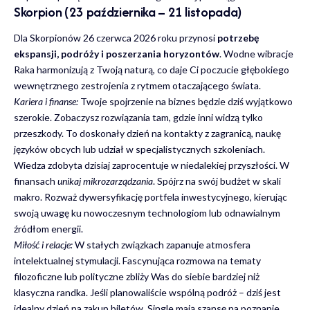
Skorpion (23 października – 21 listopada)
Dla Skorpionów 26 czerwca 2026 roku przynosi
potrzebę
ekspansji, podróży i poszerzania horyzontów
. Wodne wibracje
Raka harmonizują z Twoją naturą, co daje Ci poczucie głębokiego
wewnętrznego zestrojenia z rytmem otaczającego świata.
Kariera i finanse:
Twoje spojrzenie na biznes będzie dziś wyjątkowo
szerokie. Zobaczysz rozwiązania tam, gdzie inni widzą tylko
przeszkody. To doskonały dzień na kontakty z zagranicą, naukę
języków obcych lub udział w specjalistycznych szkoleniach.
Wiedza zdobyta dzisiaj zaprocentuje w niedalekiej przyszłości. W
finansach
unikaj mikrozarządzania
. Spójrz na swój budżet w skali
makro. Rozważ dywersyfikację portfela inwestycyjnego, kierując
swoją uwagę ku nowoczesnym technologiom lub odnawialnym
źródłom energii.
Miłość i relacje:
W stałych związkach zapanuje atmosfera
intelektualnej stymulacji. Fascynująca rozmowa na tematy
filozoficzne lub polityczne zbliży Was do siebie bardziej niż
klasyczna randka. Jeśli planowaliście wspólną podróż – dziś jest
idealny dzień na zakup biletów. Single mają szansę na poznanie