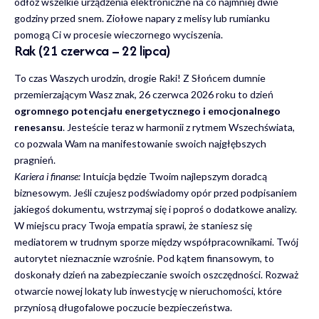
odłóż wszelkie urządzenia elektroniczne na co najmniej dwie
godziny przed snem. Ziołowe napary z melisy lub rumianku
pomogą Ci w procesie wieczornego wyciszenia.
Rak (21 czerwca – 22 lipca)
To czas Waszych urodzin, drogie Raki! Z Słońcem dumnie
przemierzającym Wasz znak, 26 czerwca 2026 roku to dzień
ogromnego potencjału energetycznego i emocjonalnego
renesansu
. Jesteście teraz w harmonii z rytmem Wszechświata,
co pozwala Wam na manifestowanie swoich najgłębszych
pragnień.
Kariera i finanse:
Intuicja będzie Twoim najlepszym doradcą
biznesowym. Jeśli czujesz podświadomy opór przed podpisaniem
jakiegoś dokumentu, wstrzymaj się i poproś o dodatkowe analizy.
W miejscu pracy Twoja empatia sprawi, że staniesz się
mediatorem w trudnym sporze między współpracownikami. Twój
autorytet nieznacznie wzrośnie. Pod kątem finansowym, to
doskonały dzień na zabezpieczanie swoich oszczędności. Rozważ
otwarcie nowej lokaty lub inwestycję w nieruchomości, które
przyniosą długofalowe poczucie bezpieczeństwa.