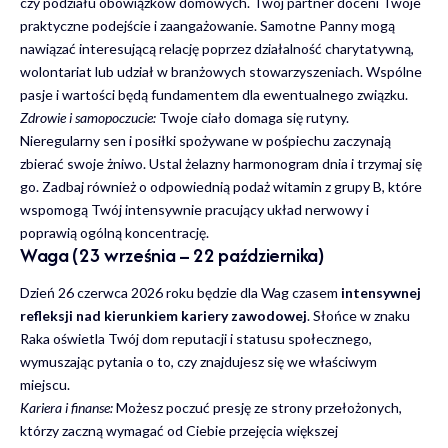
czy podziału obowiązków domowych. Twój partner doceni Twoje
praktyczne podejście i zaangażowanie. Samotne Panny mogą
nawiązać interesującą relację poprzez działalność charytatywną,
wolontariat lub udział w branżowych stowarzyszeniach. Wspólne
pasje i wartości będą fundamentem dla ewentualnego związku.
Zdrowie i samopoczucie:
Twoje ciało domaga się rutyny.
Nieregularny sen i posiłki spożywane w pośpiechu zaczynają
zbierać swoje żniwo. Ustal żelazny harmonogram dnia i trzymaj się
go. Zadbaj również o odpowiednią podaż witamin z grupy B, które
wspomogą Twój intensywnie pracujący układ nerwowy i
poprawią ogólną koncentrację.
Waga (23 września – 22 października)
Dzień 26 czerwca 2026 roku będzie dla Wag czasem
intensywnej
refleksji nad kierunkiem kariery zawodowej
. Słońce w znaku
Raka oświetla Twój dom reputacji i statusu społecznego,
wymuszając pytania o to, czy znajdujesz się we właściwym
miejscu.
Kariera i finanse:
Możesz poczuć presję ze strony przełożonych,
którzy zaczną wymagać od Ciebie przejęcia większej