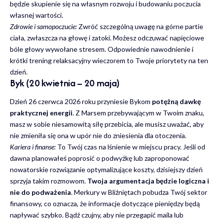
będzie skupienie się na własnym rozwoju i budowaniu poczucia
własnej wartości.
Zdrowie i samopoczucie:
Zwróć szczególną uwagę na górne partie
ciała, zwłaszcza na głowę i zatoki. Możesz odczuwać napięciowe
bóle głowy wywołane stresem. Odpowiednie nawodnienie i
krótki trening relaksacyjny wieczorem to Twoje priorytety na ten
dzień.
Byk (20 kwietnia – 20 maja)
Dzień 26 czerwca 2026 roku przyniesie Bykom
potężną dawkę
praktycznej energii
. Z Marsem przebywającym w Twoim znaku,
masz w sobie niesamowitą siłę przebicia, ale musisz uważać, aby
nie zmieniła się ona w upór nie do zniesienia dla otoczenia.
Kariera i finanse:
To Twój czas na lśnienie w miejscu pracy. Jeśli od
dawna planowałeś poprosić o podwyżkę lub zaproponować
nowatorskie rozwiązanie optymalizujące koszty, dzisiejszy dzień
sprzyja takim rozmowom.
Twoja argumentacja będzie logiczna i
nie do podważenia
. Merkury w Bliźniętach pobudza Twój sektor
finansowy, co oznacza, że informacje dotyczące pieniędzy będą
napływać szybko. Bądź czujny, aby nie przegapić maila lub