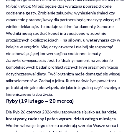
Miłość i relacje:
Miłość będzie dziś wyrażana poprzez drobne,
codzienne gesty. Zrobienie zakupów, wyniesienie śmieci czy
zaparzenie porannej kawy dla partnera będą znaczyły więcej niż
wielkie deklaracje. To buduje solidne fundamenty. Samotne
Wodniki mogą spotkać kogoś intrygującego w zupełnie
prozaicznych okolicznościach – na siłowni, u weterynarza czy w
kolejce w urzędzie. Miej oczy otwarte i nie bój się rozpocząć
niezobowiązującej konwersacji na codzienne tematy.
Zdrowie i samopoczucie:
Jest to idealny moment na zrobienie
kompleksowych badań profilaktycznych krwi oraz modyfikację
dotychczasowej diety. Twój organizm może domagać się więcej
mikroelementów. Zadbaj o jelita. Ruch na świeżym powietrzu
potraktuj nie jako obowiązek, ale jako integralną część swojego
higienicznego trybu życia.
Ryby (19 lutego – 20 marca)
Dla Ryb 26 czerwca 2026 roku zapowiada się jako
najbardziej
kreatywny, radosny i pełen wyrazu dzień całego miesiąca
.
Wodne wibracje tego okresu otwierają szeroko Wasze serca i