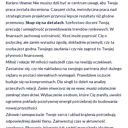
Kariera i finanse:
Nie musisz dziś być w centrum uwagi, aby Twoja
praca została doceniona. Czasami cicha, metodyczna praca nad
strategicznym projektem przynosi lepsze rezultaty niż głośne
przemowy.
Skup się na detalach
. Szefostwo doceni Twoją
precyzję i umiejętność przewidywania trendów rynkowych. W
finansach zachowaj ostrożność. Ktoś może poprosić Cię o
pożyczkę, ale zanim wyrazisz zgodę, dokładnie przemyśl, czy ta
osoba jest godna Twojego zaufania i czy nie zagrozi to Twojej
płynności finansowej.
Miłość i relacje:
W miłości nadszedł czas na rewizję oczekiwań.
Zastanów się, czy nie nakładasz na swojego partnera zbyt dużego
ciężaru w postaci nierealnych wymagań. Prawdziwe uczucie
buduje się na kompromisach. Dla singli to dzień na analizę
przeszłych relacji.
Zanim otworzysz się na nowe, musisz ostatecznie
zamknąć stare drzwi
. Wybaczenie osobom, które Cię zraniły, uwolni
ogromne pokłady pozytywnej energii potrzebnej do budowania
nowej przyszłości.
Zdrowie i samopoczucie:
Twoje serce i układ krążenia potrzebują
odpowiedniej dawki tlenu. Zainwestuj czas w aktywność
aerobową. Pływanie, bieganie lub szybki marsz będą idealnym