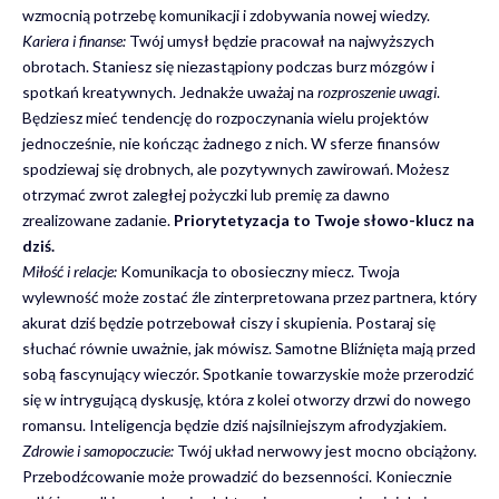
wzmocnią potrzebę komunikacji i zdobywania nowej wiedzy.
Kariera i finanse:
Twój umysł będzie pracował na najwyższych
obrotach. Staniesz się niezastąpiony podczas burz mózgów i
spotkań kreatywnych. Jednakże uważaj na
rozproszenie uwagi
.
Będziesz mieć tendencję do rozpoczynania wielu projektów
jednocześnie, nie kończąc żadnego z nich. W sferze finansów
spodziewaj się drobnych, ale pozytywnych zawirowań. Możesz
otrzymać zwrot zaległej pożyczki lub premię za dawno
zrealizowane zadanie.
Priorytetyzacja to Twoje słowo-klucz na
dziś.
Miłość i relacje:
Komunikacja to obosieczny miecz. Twoja
wylewność może zostać źle zinterpretowana przez partnera, który
akurat dziś będzie potrzebował ciszy i skupienia. Postaraj się
słuchać równie uważnie, jak mówisz. Samotne Bliźnięta mają przed
sobą fascynujący wieczór. Spotkanie towarzyskie może przerodzić
się w intrygującą dyskusję, która z kolei otworzy drzwi do nowego
romansu. Inteligencja będzie dziś najsilniejszym afrodyzjakiem.
Zdrowie i samopoczucie:
Twój układ nerwowy jest mocno obciążony.
Przebodźcowanie może prowadzić do bezsenności. Koniecznie