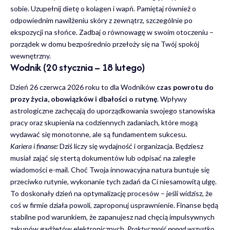
sobie. Uzupełnij dietę o kolagen i wapń. Pamiętaj również o
odpowiednim nawilżeniu skóry z zewnątrz, szczególnie po
ekspozycji na słońce. Zadbaj o równowagę w swoim otoczeniu –
porządek w domu bezpośrednio przełoży się na Twój spokój
wewnętrzny.
Wodnik (20 stycznia – 18 lutego)
Dzień 26 czerwca 2026 roku to dla Wodników
czas powrotu do
prozy życia, obowiązków i dbałości o rutynę
. Wpływy
astrologiczne zachęcają do uporządkowania swojego stanowiska
pracy oraz skupienia na codziennych zadaniach, które mogą
wydawać się monotonne, ale są fundamentem sukcesu.
Kariera i finanse:
Dziś liczy się wydajność i organizacja. Będziesz
musiał zająć się stertą dokumentów lub odpisać na zaległe
wiadomości e-mail. Choć Twoja innowacyjna natura buntuje się
przeciwko rutynie, wykonanie tych zadań da Ci niesamowitą ulgę.
To doskonały dzień na optymalizację procesów – jeśli widzisz, że
coś w firmie działa powoli, zaproponuj usprawnienie. Finanse będą
stabilne pod warunkiem, że zapanujesz nad chęcią impulsywnych
zakupów gadżetów elektronicznych.
Praktyczność ponad wszystko
.