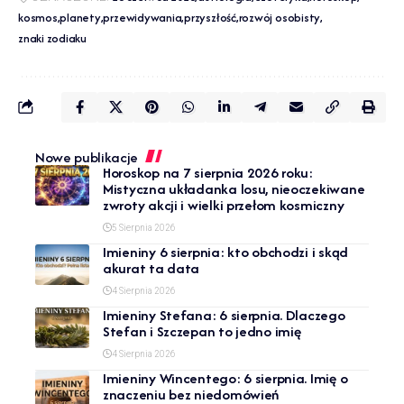
kosmos
planety
przewidywania
przyszłość
rozwój osobisty
znaki zodiaku
Nowe publikacje
Horoskop na 7 sierpnia 2026 roku:
Mistyczna układanka losu, nieoczekiwane
zwroty akcji i wielki przełom kosmiczny
5 Sierpnia 2026
Imieniny 6 sierpnia: kto obchodzi i skąd
akurat ta data
4 Sierpnia 2026
Imieniny Stefana: 6 sierpnia. Dlaczego
Stefan i Szczepan to jedno imię
4 Sierpnia 2026
Imieniny Wincentego: 6 sierpnia. Imię o
znaczeniu bez niedomówień