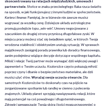
skoncentrowany na relacjach międzyludzkich, umowach i
partnerstwie
. Słońce w znaku przeciwległego Raka rzuca światło
na sposób, w jaki funkcjonujesz z innymi ludźmi w społeczeństwie.
Kariera i finanse:
Pamiętaj, że w biznesie nie zawsze musisz
wygrywać za wszelką cenę. Dzisiejsze układy astrologiczne
promują podejście typu „win-win”. Umowy negocjowane z
szacunkiem do drugiej strony przyniosą długofalowe zyski. W
miejscu pracy możesz stać się świadkiem spięć, w których Twoja
wrodzona stabilność i obiektywizm uratują sytuację. W sprawach
majątkowych zasięgnij porady prawnika lub doradcy finansowego,
zanim podejmiesz wiążące decyzje dotyczące wspólnego kapitału.
Miłość i relacje:
Twój partner może wymagać dziś większej uwagi i
zapewnień o Twoim uczuciu. Koziorożce często pokazują miłość
poprzez czyny i dbanie o bezpieczeństwo materialne, ale dziś
musisz użyć słów.
Wyrażaj swoje uczucia otwarcie
. Dla
samotnych Koziorożców to doskonały czas na pójście na
zorganizowane spotkanie lub randkę w ciemno z polecenia
znajomych. Układy planet sprzyjają nawiązywaniu relacji, które
mają potencjał na coś poważnego i długoterminowego.
Zdrowie i samopoczucie:
Twoja skóra i kości mogą przypomnieć o