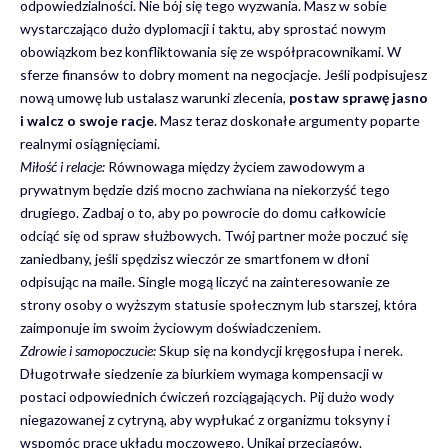
odpowiedzialności. Nie bój się tego wyzwania. Masz w sobie
wystarczająco dużo dyplomacji i taktu, aby sprostać nowym
obowiązkom bez konfliktowania się ze współpracownikami. W
sferze finansów to dobry moment na negocjacje. Jeśli podpisujesz
nową umowę lub ustalasz warunki zlecenia,
postaw sprawę jasno
i walcz o swoje racje
. Masz teraz doskonałe argumenty poparte
realnymi osiągnięciami.
Miłość i relacje:
Równowaga między życiem zawodowym a
prywatnym będzie dziś mocno zachwiana na niekorzyść tego
drugiego. Zadbaj o to, aby po powrocie do domu całkowicie
odciąć się od spraw służbowych. Twój partner może poczuć się
zaniedbany, jeśli spędzisz wieczór ze smartfonem w dłoni
odpisując na maile. Single mogą liczyć na zainteresowanie ze
strony osoby o wyższym statusie społecznym lub starszej, która
zaimponuje im swoim życiowym doświadczeniem.
Zdrowie i samopoczucie:
Skup się na kondycji kręgosłupa i nerek.
Długotrwałe siedzenie za biurkiem wymaga kompensacji w
postaci odpowiednich ćwiczeń rozciągających. Pij dużo wody
niegazowanej z cytryną, aby wypłukać z organizmu toksyny i
wspomóc pracę układu moczowego. Unikaj przeciągów.