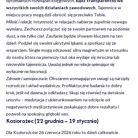
optymalnych rozwiązań księgowych.
Bądź transparentny we
wszystkich swoich działaniach zawodowych
. Tajemnice w
miejscu pracy mogą dziś obrócić się przeciwko Tobie.
Miłość i relacje:
Intymność w relacjach nabierze zupełnie nowego
wymiaru. Zechcesz połączyć się ze swoim partnerem na poziomie
dusz, a nie tylko ciał. Zaufanie będzie słowem-kluczem na ten
dzień. Podziel się swoimi ukrytymi lękami, a spotkasz się ze
wsparciem. Single mogą odczuwać silny magnetyzm w stosunku
do osoby, która na pierwszy rzut oka wydaje się mroczna lub
niezwykle tajemnicza.
Uważaj jednak na relacje opierające się
wyłącznie na fascynacji
.
Zdrowie i samopoczucie:
Obszarem wymagającym uwagi są narządy
rozrodcze i układ wydalniczy. Profilaktyczne badania to dobry
krok, jeśli od dawna je odkładasz. Skup się również na detoksie
umysłu – medytacja z ukierunkowaniem na odcięcie od
negatywnych myśli przyniesie zaskakująco dobre rezultaty i
pozwoli na spokojny, głęboki sen.
Koziorożec (22 grudnia – 19 stycznia)
Dla Koziorożców 26 czerwca 2026 roku to dzień całkowicie