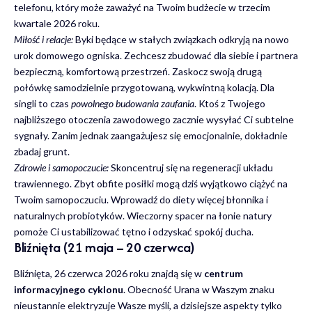
telefonu, który może zaważyć na Twoim budżecie w trzecim
kwartale 2026 roku.
Miłość i relacje:
Byki będące w stałych związkach odkryją na nowo
urok domowego ogniska. Zechcesz zbudować dla siebie i partnera
bezpieczną, komfortową przestrzeń. Zaskocz swoją drugą
połówkę samodzielnie przygotowaną, wykwintną kolacją. Dla
singli to czas
powolnego budowania zaufania
. Ktoś z Twojego
najbliższego otoczenia zawodowego zacznie wysyłać Ci subtelne
sygnały. Zanim jednak zaangażujesz się emocjonalnie, dokładnie
zbadaj grunt.
Zdrowie i samopoczucie:
Skoncentruj się na regeneracji układu
trawiennego. Zbyt obfite posiłki mogą dziś wyjątkowo ciążyć na
Twoim samopoczuciu. Wprowadź do diety więcej błonnika i
naturalnych probiotyków. Wieczorny spacer na łonie natury
pomoże Ci ustabilizować tętno i odzyskać spokój ducha.
Bliźnięta (21 maja – 20 czerwca)
Bliźnięta, 26 czerwca 2026 roku znajdą się w
centrum
informacyjnego cyklonu
. Obecność Urana w Waszym znaku
nieustannie elektryzuje Wasze myśli, a dzisiejsze aspekty tylko