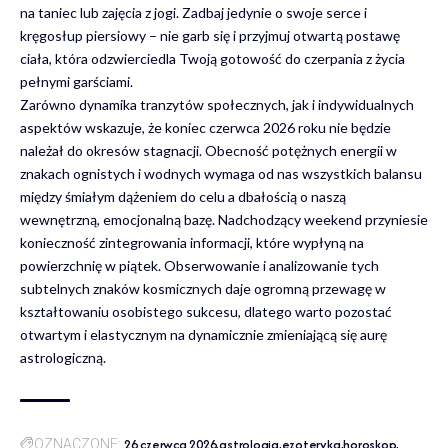
na taniec lub zajęcia z jogi. Zadbaj jedynie o swoje serce i
kręgosłup piersiowy – nie garb się i przyjmuj otwartą postawę
ciała, która odzwierciedla Twoją gotowość do czerpania z życia
pełnymi garściami.
Zarówno dynamika tranzytów społecznych, jak i indywidualnych
aspektów wskazuje, że koniec czerwca 2026 roku nie będzie
należał do okresów stagnacji. Obecność potężnych energii w
znakach ognistych i wodnych wymaga od nas wszystkich balansu
między śmiałym dążeniem do celu a dbałością o naszą
wewnętrzną, emocjonalną bazę. Nadchodzący weekend przyniesie
konieczność zintegrowania informacji, które wypłyną na
powierzchnię w piątek. Obserwowanie i analizowanie tych
subtelnych znaków kosmicznych daje ogromną przewagę w
kształtowaniu osobistego sukcesu, dlatego warto pozostać
otwartym i elastycznym na dynamicznie zmieniającą się aurę
astrologiczną.
26 czerwca 2026
astrologia
ezoteryka
horoskop
OZNACZONE: