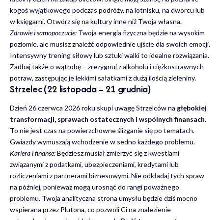
kogoś wyjątkowego podczas podróży, na lotnisku, na dworcu lub
w księgarni. Otwórz się na kultury inne niż Twoja własna.
Zdrowie i samopoczucie:
Twoja energia fizyczna będzie na wysokim
poziomie, ale musisz znaleźć odpowiednie ujście dla swoich emocji.
Intensywny trening siłowy lub sztuki walki to idealne rozwiązania.
Zadbaj także o wątrobę – zrezygnuj z alkoholu i ciężkostrawnych
potraw, zastępując je lekkimi sałatkami z dużą ilością zieleniny.
Strzelec (22 listopada – 21 grudnia)
Dzień 26 czerwca 2026 roku skupi uwagę Strzelców na
głębokiej
transformacji, sprawach ostatecznych i wspólnych finansach
.
To nie jest czas na powierzchowne ślizganie się po tematach.
Gwiazdy wymuszają wchodzenie w sedno każdego problemu.
Kariera i finanse:
Będziesz musiał zmierzyć się z kwestiami
związanymi z podatkami, ubezpieczeniami, kredytami lub
rozliczeniami z partnerami biznesowymi. Nie odkładaj tych spraw
na później, ponieważ mogą urosnąć do rangi poważnego
problemu. Twoja analityczna strona umysłu będzie dziś mocno
wspierana przez Plutona, co pozwoli Ci na znalezienie