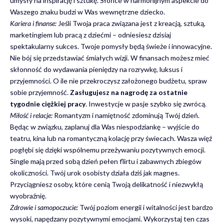
umysły na inspirację i sztukę. Słońce w harmonijnym aspekcie do
Waszego znaku budzi w Was wewnętrzne dziecko.
Kariera i finanse:
Jeśli Twoja praca związana jest z kreacją, sztuką,
marketingiem lub pracą z dziećmi – odniesiesz dzisiaj
spektakularny sukces. Twoje pomysły będą świeże i innowacyjne.
Nie bój się przedstawiać śmiałych wizji. W finansach możesz mieć
skłonność do wydawania pieniędzy na rozrywkę, luksus i
przyjemności. O ile nie przekroczysz założonego budżetu, spraw
sobie przyjemność.
Zasługujesz na nagrodę za ostatnie
tygodnie ciężkiej pracy
. Inwestycje w pasje szybko się zwrócą.
Miłość i relacje:
Romantyzm i namiętność zdominują Twój dzień.
Będąc w związku, zaplanuj dla Was niespodziankę – wyjście do
teatru, kina lub na romantyczną kolację przy świecach. Wasza więź
pogłębi się dzięki wspólnemu przeżywaniu pozytywnych emocji.
Single mają przed sobą dzień pełen flirtu i zabawnych zbiegów
okoliczności. Twój urok osobisty działa dziś jak magnes.
Przyciągniesz osoby, które cenią Twoją delikatność i niezwykłą
wyobraźnię.
Zdrowie i samopoczucie:
Twój poziom energii i witalności jest bardzo
wysoki, napędzany pozytywnymi emocjami. Wykorzystaj ten czas