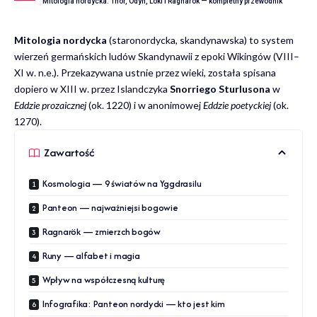
Mitologia nordycka: Thor, Odyn, Loki i Ragnarök — kompletny przewodnik
Mitologia nordycka
(staronordycka, skandynawska) to system
wierzeń germańskich ludów Skandynawii z epoki Wikingów (VIII–
XI w. n.e.). Przekazywana ustnie przez wieki, została spisana
dopiero w XIII w. przez Islandczyka
Snorriego Sturlusona
w
Eddzie prozaicznej
(ok. 1220) i w anonimowej
Eddzie poetyckiej
(ok.
1270).
Zawartość
Kosmologia — 9 światów na Yggdrasilu
Panteon — najważniejsi bogowie
Ragnarök — zmierzch bogów
Runy — alfabet i magia
Wpływ na współczesną kulturę
Infografika: Panteon nordycki — kto jest kim