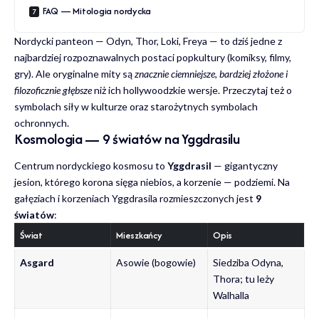
FAQ — Mitologia nordycka
Nordycki panteon — Odyn, Thor, Loki, Freya — to dziś jedne z
najbardziej rozpoznawalnych postaci popkultury (komiksy, filmy,
gry). Ale oryginalne mity są
znacznie ciemniejsze, bardziej złożone i
filozoficznie głębsze
niż ich hollywoodzkie wersje. Przeczytaj też o
symbolach siły w kulturze
oraz
starożytnych symbolach
ochronnych
.
Kosmologia — 9 światów na Yggdrasilu
Centrum nordyckiego kosmosu to
Yggdrasil
— gigantyczny
jesion, którego korona sięga niebios, a korzenie — podziemi. Na
gałęziach i korzeniach Yggdrasila rozmieszczonych jest
9
światów
:
Świat
Mieszkańcy
Opis
Asgard
Asowie (bogowie)
Siedziba Odyna,
Thora; tu leży
Walhalla