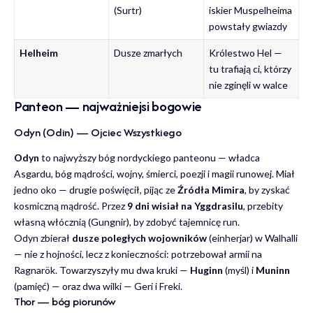
(Surtr)
iskier Muspelheima
powstały gwiazdy
Helheim
Dusze zmarłych
Królestwo Hel —
tu trafiają ci, którzy
nie zginęli w walce
Panteon — najważniejsi bogowie
Odyn (Odin) — Ojciec Wszystkiego
Odyn
to najwyższy bóg nordyckiego panteonu — władca
Asgardu, bóg mądrości, wojny, śmierci, poezji i magii runowej. Miał
jedno oko — drugie poświęcił, pijąc ze
Źródła Mimira
, by zyskać
kosmiczną mądrość. Przez
9 dni wisiał na Yggdrasilu
, przebity
własną włócznią (Gungnir), by zdobyć tajemnicę run.
Odyn zbierał
dusze poległych wojowników
(einherjar) w Walhalli
— nie z hojności, lecz z konieczności: potrzebował armii na
Ragnarök. Towarzyszyły mu dwa kruki —
Huginn
(myśl) i
Muninn
(pamięć) — oraz dwa wilki — Geri i Freki.
Thor — bóg piorunów