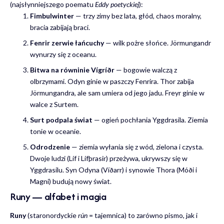
(najsłynniejszego poematu
Eddy poetyckiej
):
Fimbulwinter
— trzy zimy bez lata, głód, chaos moralny,
bracia zabijają braci.
Fenrir zerwie łańcuchy
— wilk pożre słońce. Jörmungandr
wynurzy się z oceanu.
Bitwa na równinie Vígríðr
— bogowie walczą z
olbrzymami. Odyn ginie w paszczy Fenrira. Thor zabija
Jörmungandra, ale sam umiera od jego jadu. Freyr ginie w
walce z Surtem.
Surt podpala świat
— ogień pochłania Yggdrasila. Ziemia
tonie w oceanie.
Odrodzenie
— ziemia wyłania się z wód, zielona i czysta.
Dwoje ludzi (Líf i Lífþrasir) przeżywa, ukrywszy się w
Yggdrasilu. Syn Odyna (Víðarr) i synowie Thora (Móði i
Magni) budują nowy świat.
Runy — alfabet i magia
Runy
(staronordyckie
rún
= tajemnica) to zarówno pismo, jak i