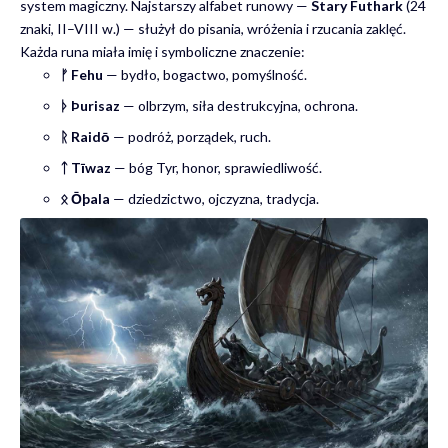
system magiczny. Najstarszy alfabet runowy —
Stary Futhark
(24
znaki, II–VIII w.) — służył do pisania, wróżenia i rzucania zaklęć.
Każda runa miała imię i symboliczne znaczenie:
ᚠ Fehu
— bydło, bogactwo, pomyślność.
ᚦ Þurisaz
— olbrzym, siła destrukcyjna, ochrona.
ᚱ Raidō
— podróż, porządek, ruch.
ᛏ Tīwaz
— bóg Tyr, honor, sprawiedliwość.
ᛟ Ōþala
— dziedzictwo, ojczyzna, tradycja.