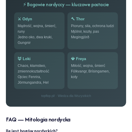
⚡ Bogowie nordyccy — kluczowe postacie
⚔️ Odyn
🔨 Thor
Mądrość, wojna, śmierć,
Pioruny, siła, ochrona ludzi
runy
Mjölnir, kozły, pas
Jedno oko, dwa kruki,
Megingjörð
Gungnir
🦊 Loki
💎 Freya
Chaos, kłamstwo,
Miłość, wojna, śmierć
zmiennokształtność
Fólkvangr, Brísingamen,
Ojciec Fenrira,
koty
Jörmungandra, Hel
topflop.pl/ · Wiedza dla Wszystkich
FAQ — Mitologia nordycka
Ile jest bogów nordyckich?