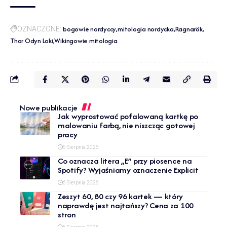
bogowie nordyccy
mitologia nordycka
Ragnarök
OZNACZONE:
Thor Odyn Loki
Wikingowie mitologia
Nowe publikacje
Jak wyprostować pofalowaną kartkę po
malowaniu farbą, nie niszcząc gotowej
pracy
6 Sierpnia 2026
Co oznacza litera „E” przy piosence na
Spotify? Wyjaśniamy oznaczenie Explicit
6 Sierpnia 2026
Zeszyt 60, 80 czy 96 kartek — który
naprawdę jest najtańszy? Cena za 100
stron