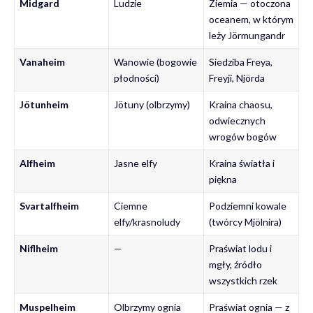
Midgard
Ludzie
Ziemia — otoczona
oceanem, w którym
leży Jörmungandr
Vanaheim
Wanowie (bogowie
Siedziba Freya,
płodności)
Freyji, Njörda
Jötunheim
Jötuny (olbrzymy)
Kraina chaosu,
odwiecznych
wrogów bogów
Alfheim
Jasne elfy
Kraina światła i
piękna
Svartalfheim
Ciemne
Podziemni kowale
elfy/krasnoludy
(twórcy Mjölnira)
Niflheim
—
Praświat lodu i
mgły, źródło
wszystkich rzek
Muspelheim
Olbrzymy ognia
Praświat ognia — z