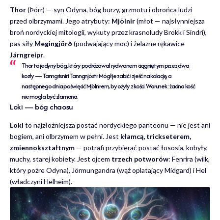
Thor
(Þórr) — syn Odyna, bóg burzy, grzmotu i obrońca ludzi
przed olbrzymami. Jego atrybuty:
Mjölnir
(młot — najsłynniejsza
broń nordyckiej mitologii, wykuty przez krasnoludy Brokk i Sindri),
pas siły
Megingjörð
(podwajający moc) i żelazne rękawice
Járngreipr
.
Thor to jedyny bóg, który podróżował rydwanem ciągniętym przez dwa
kozły — Tanngrisnir i Tanngnjóstr. Mógł je zabić i zjeść na kolację, a
następnego dnia poświęcić Mjölnirem, by ożyły z kości. Warunek: żadna kość
nie mogła być złamana.
Loki — bóg chaosu
Loki
to najzłożniejsza postać nordyckiego panteonu — nie jest ani
bogiem, ani olbrzymem w pełni. Jest
kłamcą, trickseterem,
zmiennokształtnym
— potrafi przybierać postać łososia, kobyły,
muchy, starej kobiety. Jest ojcem
trzech potworów
: Fenrira (wilk,
który pożre Odyna), Jörmungandra (wąż oplatający Midgard) i Hel
(władczyni Helheim).