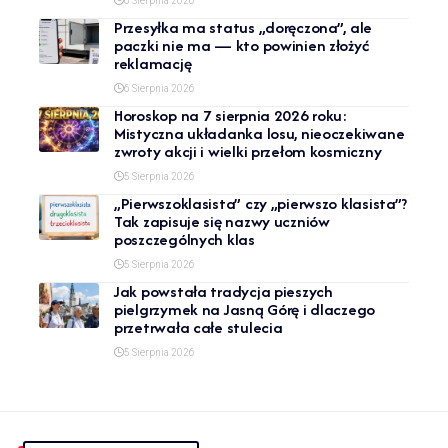
6 Sierpnia 2026
Przesyłka ma status „doręczona”, ale
paczki nie ma — kto powinien złożyć
reklamację
6 Sierpnia 2026
Horoskop na 7 sierpnia 2026 roku:
Mistyczna układanka losu, nieoczekiwane
zwroty akcji i wielki przełom kosmiczny
5 Sierpnia 2026
„Pierwszoklasista” czy „pierwszo klasista”?
Tak zapisuje się nazwy uczniów
poszczególnych klas
5 Sierpnia 2026
Jak powstała tradycja pieszych
pielgrzymek na Jasną Górę i dlaczego
przetrwała całe stulecia
5 Sierpnia 2026