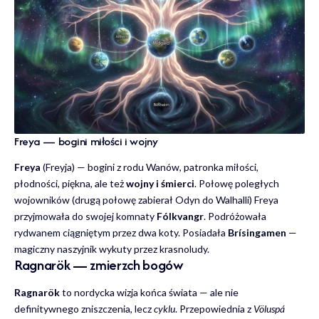
Freya — bogini miłości i wojny
Freya
(Freyja) — bogini z rodu Wanów, patronka miłości,
płodności, piękna, ale też
wojny i śmierci
. Połowę poległych
wojowników (drugą połowę zabierał Odyn do Walhalli) Freya
przyjmowała do swojej komnaty
Fólkvangr
. Podróżowała
rydwanem ciągniętym przez dwa koty. Posiadała
Brísingamen
—
magiczny naszyjnik wykuty przez krasnoludy.
Ragnarök — zmierzch bogów
Ragnarök
to nordycka wizja końca świata — ale nie
definitywnego zniszczenia, lecz
cyklu
. Przepowiednia z
Völuspá