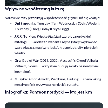
Wpływ na współczesną kulturę
Nordyckie mity przenikają współczesność głębiej, niż się wydaje:
Dni tygodnia:
Tuesday (Tyr), Wednesday (Odin/Woden),
Thursday (Thor), Friday (Freya/Frigg).
J.R.R. Tolkien:
Władca Pierścieni
czerpie z nordyckiej
mitologii — Gandalf to wariant Odyna (stary wędrowiec,
szary płaszcz, magiczny laska), krasnoludy, elfy, pierścień
władzy.
Gry:
God of War (2018, 2022), Assassin’s Creed Valhalla,
Valheim, Skyrim — wszystkie budują światy na nordyckiej
kosmologii.
Muzyka:
Amon Amarth, Wardruna, Heilung — scena viking
metal/neofolk przywraca nordyckie rytuały.
Infografika: Panteon nordycki — kto jest kim