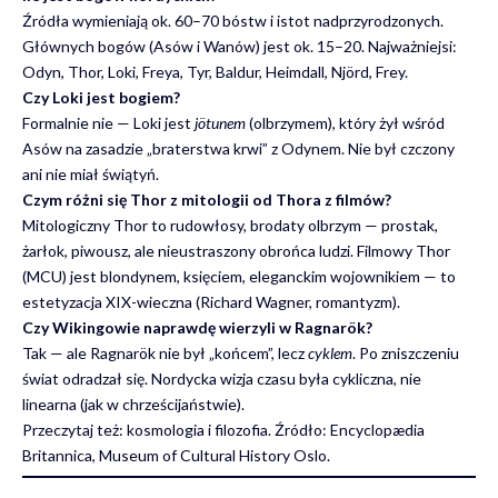
Źródła wymieniają ok. 60–70 bóstw i istot nadprzyrodzonych.
Głównych bogów (Asów i Wanów) jest ok. 15–20. Najważniejsi:
Odyn, Thor, Loki, Freya, Tyr, Baldur, Heimdall, Njörd, Frey.
Czy Loki jest bogiem?
Formalnie nie — Loki jest
jötunem
(olbrzymem), który żył wśród
Asów na zasadzie „braterstwa krwi” z Odynem. Nie był czczony
ani nie miał świątyń.
Czym różni się Thor z mitologii od Thora z filmów?
Mitologiczny Thor to rudowłosy, brodaty olbrzym — prostak,
żarłok, piwousz, ale nieustraszony obrońca ludzi. Filmowy Thor
(MCU) jest blondynem, księciem, eleganckim wojownikiem — to
estetyzacja XIX-wieczna (Richard Wagner, romantyzm).
Czy Wikingowie naprawdę wierzyli w Ragnarök?
Tak — ale Ragnarök nie był „końcem”, lecz
cyklem
. Po zniszczeniu
świat odradzał się. Nordycka wizja czasu była cykliczna, nie
linearna (jak w chrześcijaństwie).
Przeczytaj też:
kosmologia i filozofia
. Źródło:
Encyclopædia
Britannica
,
Museum of Cultural History Oslo
.