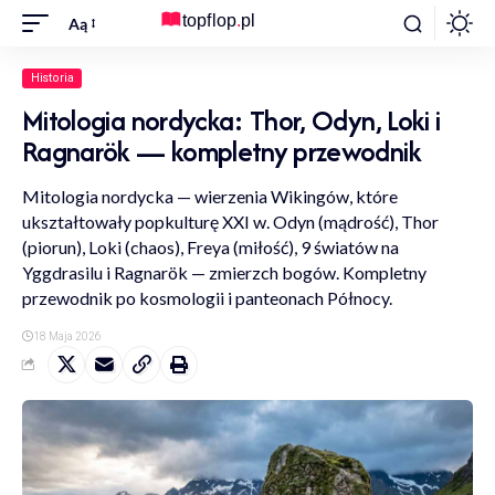
Aą
Historia
Mitologia nordycka: Thor, Odyn, Loki i
Ragnarök — kompletny przewodnik
Mitologia nordycka — wierzenia Wikingów, które
ukształtowały popkulturę XXI w. Odyn (mądrość), Thor
(piorun), Loki (chaos), Freya (miłość), 9 światów na
Yggdrasilu i Ragnarök — zmierzch bogów. Kompletny
przewodnik po kosmologii i panteonach Północy.
18 Maja 2026