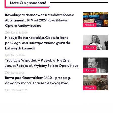
Może Ci się spodobać
Rewolucja w Finansowaniu Mediów: Koniec
Abonamentu RTV od 2027 Roku i Nowa
Opłata Audiowizualna
Historia
14 Kwietnia 2026
Nie żyje Halina Kowalska. Odeszła ikona
polskiego kina i niezapomniana gwiazda
kultowych komedii
Historia
20 Marca 2026
Tragiczny Wypadek w Przyłubiu: Nie Żyje
Janusz Ratajczak, Wybitny Solista Opery Nova
Historia
24 Marca 2026
Bitwa pod Grunwaldem 1410 – przebieg,
dowódcy, mapa i znaczenie zwycięstwa
Historia
30 Czerwca 2026