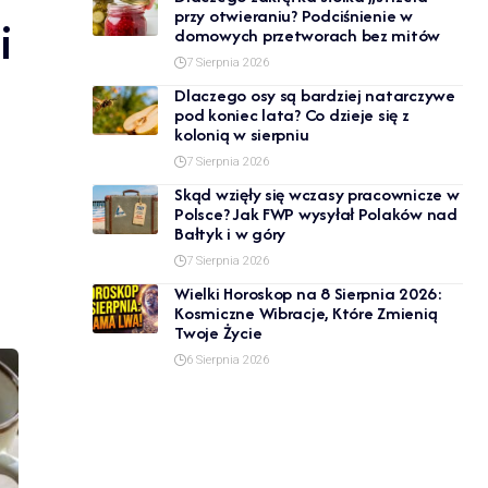
przy otwieraniu? Podciśnienie w
i
domowych przetworach bez mitów
7 Sierpnia 2026
Dlaczego osy są bardziej natarczywe
pod koniec lata? Co dzieje się z
kolonią w sierpniu
7 Sierpnia 2026
Skąd wzięły się wczasy pracownicze w
Polsce? Jak FWP wysyłał Polaków nad
Bałtyk i w góry
7 Sierpnia 2026
Wielki Horoskop na 8 Sierpnia 2026:
Kosmiczne Wibracje, Które Zmienią
Twoje Życie
6 Sierpnia 2026