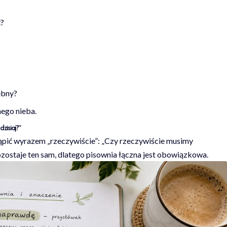
ć?
ebny?
ego nieba.
zisiaj?”
pić wyrazem „rzeczywiście”: „Czy rzeczywiście musimy
ozostaje ten sam, dlatego pisownia łączna jest obowiązkowa.