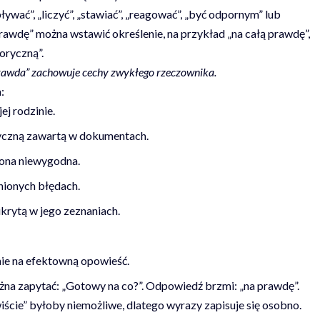
ywać”, „liczyć”, „stawiać”, „reagować”, „być odpornym” lub
rawdę” można wstawić określenie, na przykład „na całą prawdę”,
oryczną”.
prawda” zachowuje cechy zwykłego rzeczownika.
:
j rodzinie.
ryczną zawartą w dokumentach.
 ona niewygodna.
nionych błędach.
krytą w jego zeznaniach.
nie na efektowną opowieść.
na zapytać: „Gotowy na co?”. Odpowiedź brzmi: „na prawdę”.
ście” byłoby niemożliwe, dlatego wyrazy zapisuje się osobno.