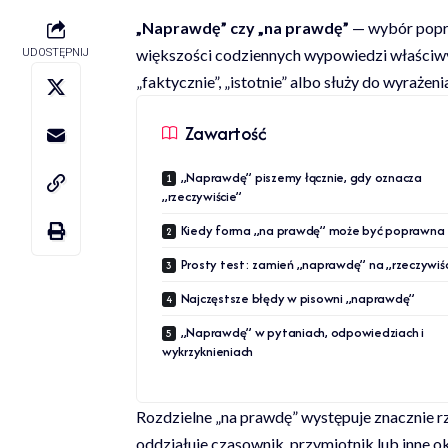
„Naprawdę” czy „na prawdę”
— wybór popra
większości codziennych wypowiedzi właściwy 
UDOSTĘPNIJ
„faktycznie”, „istotnie” albo służy do wyrażen
Zawartość
„Naprawdę” piszemy łącznie, gdy oznacza
„rzeczywiście”
Kiedy forma „na prawdę” może być poprawna
Prosty test: zamień „naprawdę” na „rzeczywiśc
Najczęstsze błędy w pisowni „naprawdę”
„Naprawdę” w pytaniach, odpowiedziach i
wykrzyknieniach
Rozdzielne „na prawdę” występuje znacznie rz
oddziałuje czasownik, przymiotnik lub inne ok