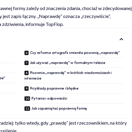
wnej formy zależy od znaczenia zdania, chociaż w zdecydowanej
jest zapis łączny. „Naprawdę” oznacza „rzeczywiście”,
ia zdziwienia, informuje
TopFlop
.
Czy reforma ortografii zmieniła pisownię „naprawdę”
Jak używać „naprawdę” w formalnym tekście
Pisownia „naprawdę” w krótkich wiadomościach i
ie”
internecie
Przykłady poprawne i błędne
Pytania i odpowiedzi
Jak zapamiętać poprawną formę
adziej: tylko wtedy, gdy „prawdę” jest rzeczownikiem, na który
reślenie.