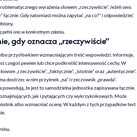
problematycznego wyrażenia słowem „rzeczywiście”. Jeżeli sens
ę” łącznie. Gdy natomiast można zapytać „na co?” i odpowiedzieć
dniony.
ką pełni ono w konkretnym zdaniu.
e, gdy oznacza „rzeczywiście”
 albo przysłówkiem wzmacniającym treść wypowiedzi. Informuje,
est czegoś pewien lub chce podkreślić intensywność cechy. W
wom „rzeczywiście”, „faktycznie”, „istotnie” oraz „autentycznie”.
żna dostrzec w nim przyimek „na” i rzeczownik „prawda”.
 powodują, że jest to samodzielna jednostka zapisywana łącznie.
 oznajmujących, jak i pytających czy wykrzyknikowych. Może
zymiotnik albo wzmacniać ocenę. W każdym z tych przypadków test
ie.
minu.