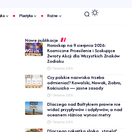
yka
Plastyka
Rożne
Nowe publikacje
Horoskop na 9 sierpnia 2026:
Kosmiczne Przesilenie i Szokujące
Zwroty Akcji dla Wszystkich Znaków
Zodiaku
7 Sierpnia 2026
Czy polskie nazwiska trzeba
odmieniać? Kowalski, Nowak, Ziobro,
Kościuszko — jasne zasady
7 Sierpnia 2026
Dlaczego nad Bałtykiem prawie nie
widać przypływów i odpływów, a nad
oceanem różnica wynosi metry
7 Sierpnia 2026
Dlaczego zakrętka słoika „strzela”