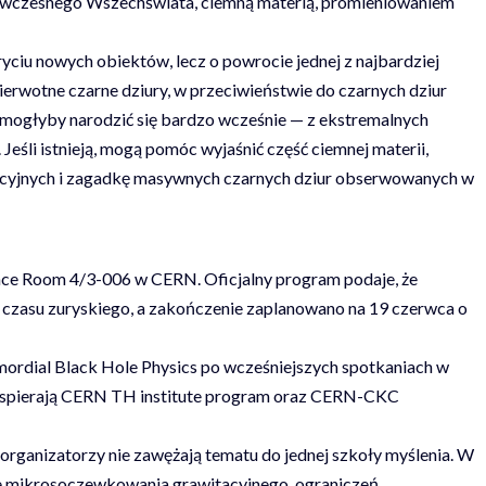
ą wczesnego Wszechświata, ciemną materią, promieniowaniem
yciu nowych obiektów, lecz o powrocie jednej z najbardziej
ierwotne czarne dziury, w przeciwieństwie do czarnych dziur
mogłyby narodzić się bardzo wcześnie — z ekstremalnych
śli istnieją, mogą pomóc wyjaśnić część ciemnej materii,
acyjnych i zagadkę masywnych czarnych dziur obserwowanych w
e Room 4/3-006 w CERN. Oficjalny program podaje, że
 czasu zuryskiego, a zakończenie zaplanowano na 19 czerwca o
mordial Black Hole Physics po wcześniejszych spotkaniach w
 wspierają CERN TH institute program oraz CERN-CKC
organizatorzy nie zawężają tematu do jednej szkoły myślenia. W
ce mikrosoczewkowania grawitacyjnego, ograniczeń