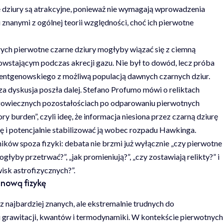
 dziury są atrakcyjne, ponieważ nie wymagają wprowadzenia
i znanymi z ogólnej teorii względności, choć ich pierwotne
ych pierwotne czarne dziury mogłyby wiązać się z ciemną
wstającym podczas akrecji gazu. Nie był to dowód, lecz próba
rentgenowskiego z możliwą populacją dawnych czarnych dziur.
 dyskusja poszła dalej. Stefano Profumo mówi o reliktach
ugowiecznych pozostałościach po odparowaniu pierwotnych
y burden”, czyli ideę, że informacja niesiona przez czarną dziurę
i potencjalnie stabilizować ją wobec rozpadu Hawkinga.
ników spoza fizyki: debata nie brzmi już wyłącznie „czy pierwotne
mogłyby przetrwać?”, „jak promieniują?”, „czy zostawiają relikty?” i
wisk astrofizycznych?”.
nową fizykę
najbardziej znanych, ale ekstremalnie trudnych do
grawitacji, kwantów i termodynamiki. W kontekście pierwotnych