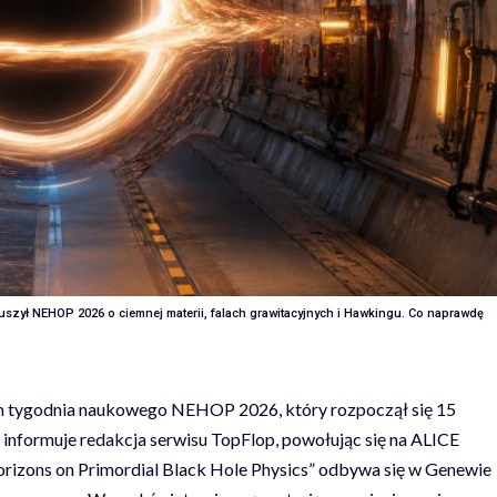
uszył NEHOP 2026 o ciemnej materii, falach grawitacyjnych i Hawkingu. Co naprawdę
m tygodnia naukowego NEHOP 2026, który rozpoczął się 15
 informuje redakcja serwisu
TopFlop
, powołując się na
ALICE
orizons on Primordial Black Hole Physics” odbywa się w Genewie