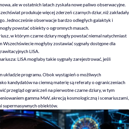
 nowa, ale w ostatnich latach zyskała nowe paliwo obserwacyjne.
zechświat produkuje więcej zderzeń czarnych dziur, niż zakładały
rgo. Jednocześnie obserwacje bardzo odległych galaktyk i
e mogły powstać obiekty o ogromnych masach.
iusz, w którym czarne dziury mogły powstać niemal natychmiast
m Wszechświecie mogłyby zostawiać sygnały dostępne dla
rawitacyjnych LISA.
riusza: LISA mogłaby takie sygnały zarejestrować, jeśli
m układzie programu. Obok wystąpień o możliwych
ako kandydatów na ciemną materię są referaty o ograniczeniach
ić przegląd ograniczeń na pierwotne czarne dziury, w tym
ieniowaniem gamma MeV, akrecją kosmologiczną i scenariuszami,
ami supermasywnych obiektów.