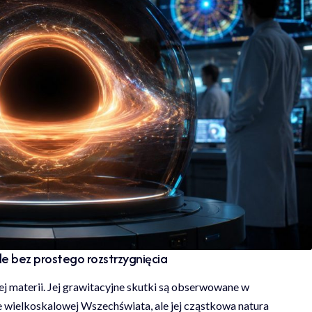
le bez prostego rozstrzygnięcia
j materii. Jej grawitacyjne skutki są obserwowane w
e wielkoskalowej Wszechświata, ale jej cząstkowa natura