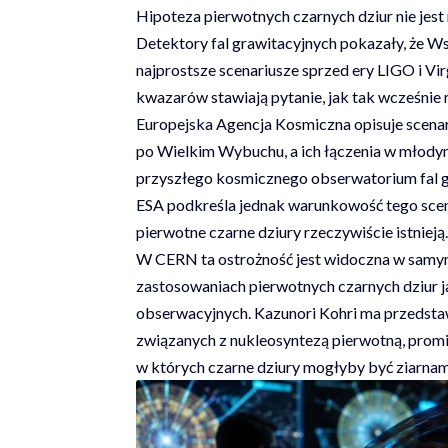
Hipoteza pierwotnych czarnych dziur nie jest
Detektory fal grawitacyjnych pokazały, że Ws
najprostsze scenariusze sprzed ery LIGO i Vi
kwazarów stawiają pytanie, jak tak wcześni
Europejska Agencja Kosmiczna opisuje scenar
po Wielkim Wybuchu, a ich łączenia w młody
przyszłego kosmicznego obserwatorium fal g
ESA podkreśla jednak warunkowość tego scena
pierwotne czarne dziury rzeczywiście istnieją.
W CERN ta ostrożność jest widoczna w samy
zastosowaniach pierwotnych czarnych dziur j
obserwacyjnych. Kazunori Kohri ma przedstaw
związanych z nukleosyntezą pierwotną, prom
w których czarne dziury mogłyby być ziarn