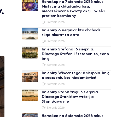
Horoskop na 7 sierpnia 2026 roku:
.
Mistyczna układanka losu,
nieoczekiwane zwroty akcji i wielki
przełom kosmiczny
5 Sierpnia 2026
Imieniny 6 sierpnia: kto obchodzi i
skąd akurat ta data
4 Sierpnia 2026
Imieniny Stefana: 6 sierpnia.
Dlaczego Stefan i Szczepan to jedno
imię
4 Sierpnia 2026
Imieniny Wincentego: 6 sierpnia. Imię
o znaczeniu bez niedomówień
4 Sierpnia 2026
Imieniny Stanisławy: 5 sierpnia.
Dlaczego Stanisław wrócił, a
Stanisława nie
4 Sierpnia 2026
Horoskop na 6 sierpnia 2026 roku: