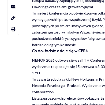
i skupia badaczy zajmujących się kosmologi
Hawkinga oraz falami grawitacyjnymi.
To nie jest konferencja o potwierdzonym odkr
wymagających hipotez współczesnej fizyki. P
powstających po śmierci masywnych gwiazd, 
zaburzeń gęstości w młodym Wszechświecie. Je
pochodzenie niektórych sygnałów fal grawit
bardzo odległym kosmosie.
Co dokładnie dzieje się w CERN
NEHOP 2026 odbywa się w sali TH Conferenc
wydarzenie rozpoczęło się 15 czerwca o 8:30
17:00.
To czwarta edycja cyklu New Horizons in Pri
Neapolu, Edynburgu i Brukseli. Wydarzenie
collaboration.
Lista zaproszonych prelegentów pokazuje, że 
programie znajdują się wystąpienia dotyczą