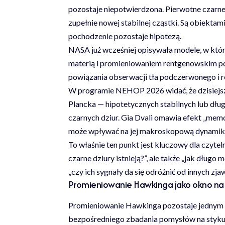
pozostaje niepotwierdzona. Pierwotne czarne
zupełnie nowej stabilnej cząstki. Są obiektam
pochodzenie pozostaje hipotezą.
NASA już wcześniej opisywała modele, w któr
materią i promieniowaniem rentgenowskim po
powiązania obserwacji tła podczerwonego i 
W programie NEHOP 2026 widać, że dzisiejsza
Plancka — hipotetycznych stabilnych lub dł
czarnych dziur. Gia Dvali omawia efekt „memor
może wpływać na jej makroskopową dynamikę 
To właśnie ten punkt jest kluczowy dla czytel
czarne dziury istnieją?”, ale także „jak długo 
„czy ich sygnały da się odróżnić od innych zja
Promieniowanie Hawkinga jako okno na 
Promieniowanie Hawkinga pozostaje jednym z 
bezpośredniego zbadania pomysłów na styku 