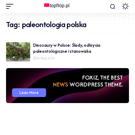
Tag:
paleontologia polska
Dinozaury w Polsce: Ślady, odkrycia
paleontologiczne i stanowiska
28 Maja 2026
FOXIZ, THE BEST
NEWS
WORDPRESS THEME.
Lean More