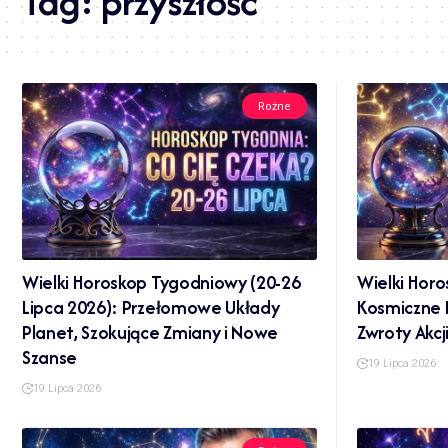
Tag:
przyszłość
Rożne
Wielki Horoskop Tygodniowy (20-26
Wielki Horo
Lipca 2026): Przełomowe Układy
Kosmiczne P
Planet, Szokujące Zmiany i Nowe
Zwroty Akcj
Szanse
19 Lipca 2026
19 Lipca 2026