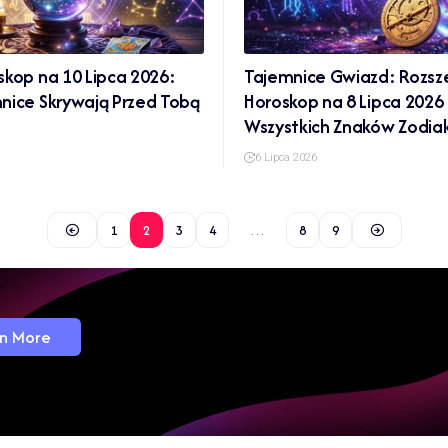
skop na 10 Lipca 2026:
Tajemnice Gwiazd: Rozsz
mnice Skrywają Przed Tobą
Horoskop na 8 Lipca 2026
Wszystkich Znaków Zodia
6 Lipca 2026
1
2
3
4
…
8
9
n More