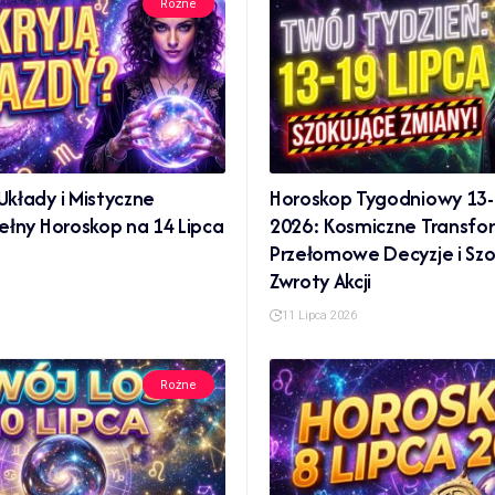
Rożne
kłady i Mistyczne
Horoskop Tygodniowy 13-
ełny Horoskop na 14 Lipca
2026: Kosmiczne Transfo
Przełomowe Decyzje i Sz
Zwroty Akcji
11 Lipca 2026
Rożne