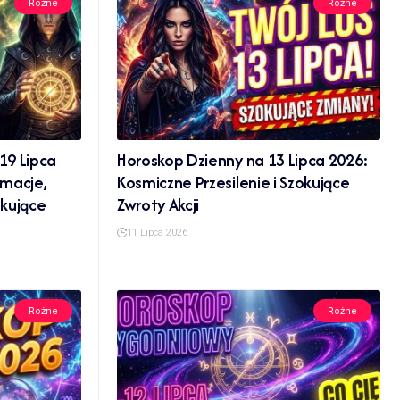
Rożne
Rożne
19 Lipca
Horoskop Dzienny na 13 Lipca 2026:
rmacje,
Kosmiczne Przesilenie i Szokujące
okujące
Zwroty Akcji
11 Lipca 2026
Rożne
Rożne