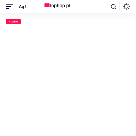
Aą
Rożne