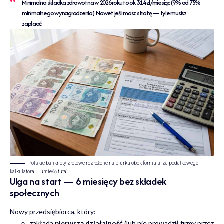
Minimalna składka zdrowotna w 2026 roku to ok.
314 zł/miesiąc
(9% od 75%
minimalnego wynagrodzenia). Nawet jeśli masz stratę — tyle musisz
zapłacić.
Polskie banknoty złotowe rozłożone na biurku obok formularza podatkowego i
kalkulatora — umieść tutaj
Ulga na start — 6 miesięcy bez składek
społecznych
Nowy przedsiębiorca, który:
zakłada
pierwszą działalność
(lub nie prowadził firmy przez