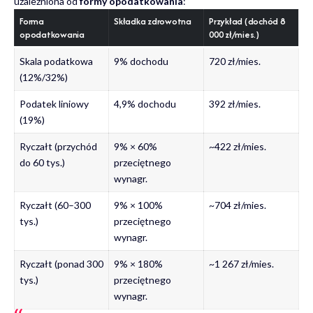
uzależniona od
formy opodatkowania
:
Forma
Składka zdrowotna
Przykład (dochód 8
opodatkowania
000 zł/mies.)
Skala podatkowa
9% dochodu
720 zł/mies.
(12%/32%)
Podatek liniowy
4,9% dochodu
392 zł/mies.
(19%)
Ryczałt (przychód
9% × 60%
~422 zł/mies.
do 60 tys.)
przeciętnego
wynagr.
Ryczałt (60–300
9% × 100%
~704 zł/mies.
tys.)
przeciętnego
wynagr.
Ryczałt (ponad 300
9% × 180%
~1 267 zł/mies.
tys.)
przeciętnego
wynagr.