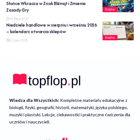
Słońce Wkracza w Znak Bliźniąt i Zmienia
Zasady Gry
Rożne
19 Maja 2026
Niedziele handlowe w sierpniu i wrześniu 2026
– kalendarz otwarcia sklepów
Rożne
6 Lipca 2026
Wiedza dla Wszystkich:
Kompletne materiały edukacyjne z
biologii, fizyki, geografii, historii, matematyki, języka polskiego,
muzyki i plastyki. Lekcje, ciekawostki i praktyczne ćwiczenia dla
uczniów i nauczycieli.