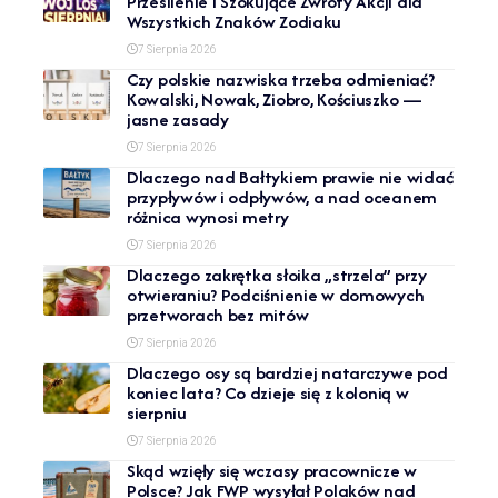
Przesilenie i Szokujące Zwroty Akcji dla
Wszystkich Znaków Zodiaku
7 Sierpnia 2026
Czy polskie nazwiska trzeba odmieniać?
Kowalski, Nowak, Ziobro, Kościuszko —
jasne zasady
7 Sierpnia 2026
Dlaczego nad Bałtykiem prawie nie widać
przypływów i odpływów, a nad oceanem
różnica wynosi metry
7 Sierpnia 2026
Dlaczego zakrętka słoika „strzela” przy
otwieraniu? Podciśnienie w domowych
przetworach bez mitów
7 Sierpnia 2026
Dlaczego osy są bardziej natarczywe pod
koniec lata? Co dzieje się z kolonią w
sierpniu
7 Sierpnia 2026
Skąd wzięły się wczasy pracownicze w
Polsce? Jak FWP wysyłał Polaków nad