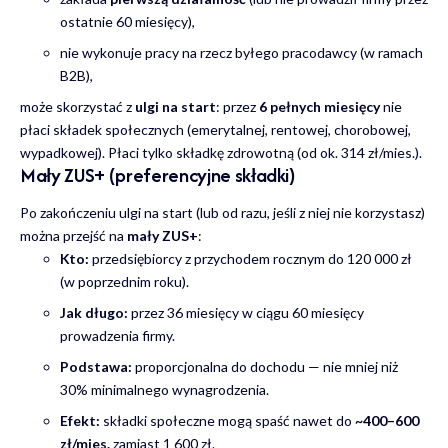
ostatnie 60 miesięcy),
nie wykonuje pracy na rzecz byłego pracodawcy (w ramach
B2B),
może skorzystać z
ulgi na start
: przez
6 pełnych miesięcy
nie
płaci składek społecznych (emerytalnej, rentowej, chorobowej,
wypadkowej). Płaci tylko składkę zdrowotną (od ok. 314 zł/mies.).
Mały ZUS+ (preferencyjne składki)
Po zakończeniu ulgi na start (lub od razu, jeśli z niej nie korzystasz)
można przejść na
mały ZUS+
:
Kto:
przedsiębiorcy z przychodem rocznym do 120 000 zł
(w poprzednim roku).
Jak długo:
przez 36 miesięcy w ciągu 60 miesięcy
prowadzenia firmy.
Podstawa:
proporcjonalna do dochodu — nie mniej niż
30% minimalnego wynagrodzenia.
Efekt:
składki społeczne mogą spaść nawet do
~400–600
zł/mies.
zamiast 1 600 zł.