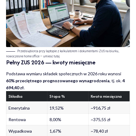
Przedsiębiorca przy laptopie z kalkulatorem i dokumentami ZUS na biurku,
nowoczesne home office — umieść tutaj
Pełny ZUS 2026 — kwoty miesięczne
Podstawa wymiaru składek społecznych w 2026 roku wynosi
60% przeciętnego prognozowanego wynagrodzenia
, tj. ok.
4
694,40 zł
.
Składka
Stopa %
Kwota miesięczna
Emerytalna
19,52%
~916,75 zł
Rentowa
8,00%
~375,55 zł
Wypadkowa
1,67%
~78,40 zł