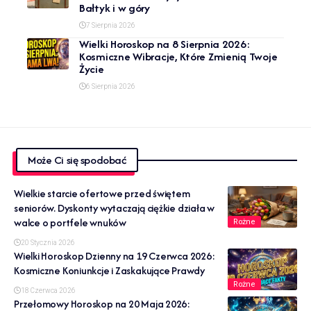
Bałtyk i w góry
7 Sierpnia 2026
Wielki Horoskop na 8 Sierpnia 2026:
Kosmiczne Wibracje, Które Zmienią Twoje
Życie
6 Sierpnia 2026
Może Ci się spodobać
Wielkie starcie ofertowe przed świętem
seniorów. Dyskonty wytaczają ciężkie działa w
walce o portfele wnuków
Rożne
20 Stycznia 2026
Wielki Horoskop Dzienny na 19 Czerwca 2026:
Kosmiczne Koniunkcje i Zaskakujące Prawdy
Rożne
18 Czerwca 2026
Przełomowy Horoskop na 20 Maja 2026: