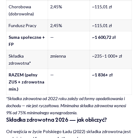
Chorobowa
2,45%
~115,01 zł
(dobrowolna)
Fundusz Pracy
2,45%
~115,01 zł
Suma społeczne +
—
~1 600,72 zł
FP
Składka
zmienna
~235–1 000+ zł
zdrowotna*
RAZEM (pełny
—
~1 836+ zł
ZUS + zdrowotna
min.)
*Składka zdrowotna od 2022 roku zależy od formy opodatkowania i
dochodu — nie jest ryczałtowa. Minimalna składka zdrowotna wynosi
9% od 75% minimalnego wynagrodzenia.
Składka zdrowotna 2026 — jak obliczyć?
Od wejścia w życie Polskiego Ładu (2022) składka zdrowotna jest