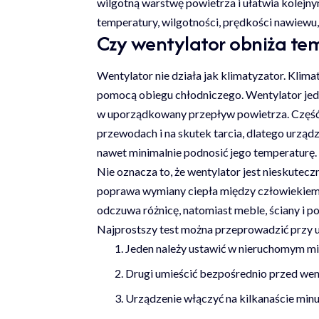
wilgotną warstwę powietrza i ułatwia kolejny
temperatury, wilgotności, prędkości nawiewu,
Czy wentylator obniża te
Wentylator nie działa jak klimatyzator. Klim
pomocą obiegu chłodniczego. Wentylator jedyn
w uporządkowany przepływ powietrza. Część po
przewodach i na skutek tarcia, dlatego urzą
nawet minimalnie podnosić jego temperaturę.
Nie oznacza to, że wentylator jest nieskutecz
poprawa wymiany ciepła między człowiekiem 
odczuwa różnicę, natomiast meble, ściany i 
Najprostszy test można przeprowadzić przy
Jeden należy ustawić w nieruchomym mi
Drugi umieścić bezpośrednio przed wen
Urządzenie włączyć na kilkanaście minu