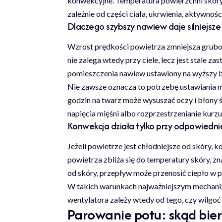
konwekcyjne. Temperatura powierzchni skóry n
zależnie od części ciała, ukrwienia, aktywnoś
Dlaczego szybszy nawiew daje silniejsze
Wzrost prędkości powietrza zmniejsza gruboś
nie zalega wtedy przy ciele, lecz jest stale 
pomieszczenia nawiew ustawiony na wyższy b
Nie zawsze oznacza to potrzebę ustawiania m
godzin na twarz może wysuszać oczy i błony 
napięcia mięśni albo rozprzestrzenianie kurzu
Konwekcja działa tylko przy odpowiedni
Jeżeli powietrze jest chłodniejsze od skóry
powietrza zbliża się do temperatury skóry, z
od skóry, przepływ może przenosić ciepło w 
W takich warunkach najważniejszym mechani
wentylatora zależy wtedy od tego, czy wilgo
Parowanie potu: skąd bierz