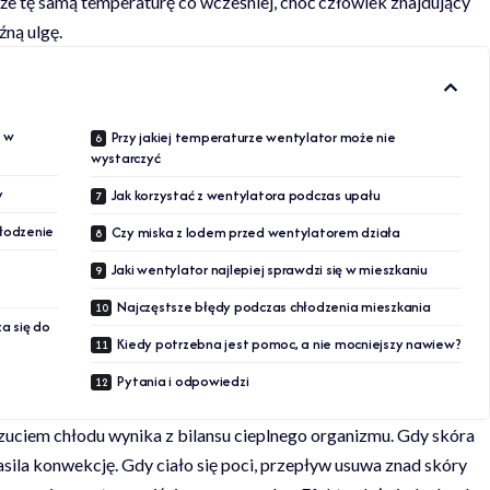
e tę samą temperaturę co wcześniej, choć człowiek znajdujący
źną ulgę.
 w
Przy jakiej temperaturze wentylator może nie
wystarczyć
y
Jak korzystać z wentylatora podczas upału
hłodzenie
Czy miska z lodem przed wentylatorem działa
Jaki wentylator najlepiej sprawdzi się w mieszkaniu
Najczęstsze błędy podczas chłodzenia mieszkania
za się do
Kiedy potrzebna jest pomoc, a nie mocniejszy nawiew?
Pytania i odpowiedzi
uciem chłodu wynika z bilansu cieplnego organizmu. Gdy skóra
nasila konwekcję. Gdy ciało się poci, przepływ usuwa znad skóry