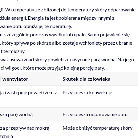
ii. W temperaturze zbliżonej do temperatury skóry odparowanie
ula energii. Energia ta jest pobierana między innymi z
anie potu obniża jej temperaturę.
, szczególnie podczas wysiłku lub upału. Samo pojawienie się
, który spływa po skórze albo zostaje wchłonięty przez ubranie
t termiczny.
waż usuwa znad skóry powietrze nasycone parą wodną. Na jego
i wilgoci, które może przyjąć kolejną porcję pary.
i wentylator
Skutek dla człowieka
ą i zastępuje powietrzem z
Przyspiesza konwekcję
sza parę wodną
Przyspiesza odparowanie potu
za przepływ nad mokrą
Może obniżyć temperaturę skóry
zchnią