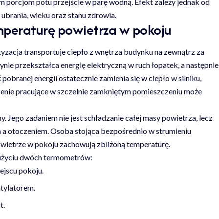
m porcjom potu przejście w parę wodną. Efekt zależy jednak od
 ubrania, wieku oraz stanu zdrowia.
mperaturę powietrza w pokoju
atyzacja transportuje ciepło z wnętrza budynku na zewnątrz za
ie przekształca energię elektryczną w ruch łopatek, a następnie
branej energii ostatecznie zamienia się w ciepło w silniku,
dzenie pracujące w szczelnie zamkniętym pomieszczeniu może
ny. Jego zadaniem nie jest schładzanie całej masy powietrza, lecz
a otoczeniem. Osoba stojąca bezpośrednio w strumieniu
powietrze w pokoju zachowują zbliżoną temperaturę.
 użyciu dwóch termometrów:
ejscu pokoju.
tylatorem.
t.