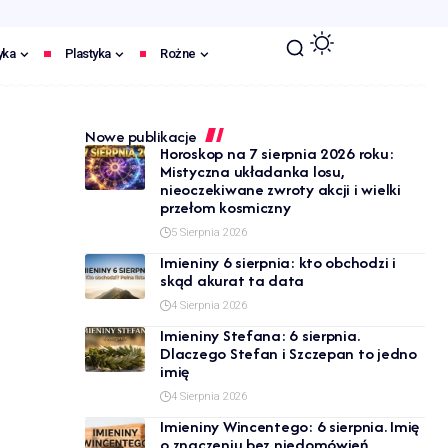
yka
Plastyka
Rożne
Nowe publikacje
Horoskop na 7 sierpnia 2026 roku:
Mistyczna układanka losu,
nieoczekiwane zwroty akcji i wielki
przełom kosmiczny
5 Sierpnia 2026
Imieniny 6 sierpnia: kto obchodzi i
skąd akurat ta data
4 Sierpnia 2026
Imieniny Stefana: 6 sierpnia.
Dlaczego Stefan i Szczepan to jedno
imię
4 Sierpnia 2026
Imieniny Wincentego: 6 sierpnia. Imię
o znaczeniu bez niedomówień