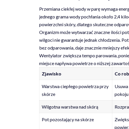
Przemiana ciekłej wody w parę wymaga energ
jednego grama wody pochłania około 2,4 kilodż
powierzchni skóry, dlatego skuteczne odparow
Organizm może wytwarzać znaczne ilości potu
wilgoci nie gwarantuje jednak chłodzenia. Pot
bez odparowania, daje znacznie mniejszy efek
Wentylator zwiększa tempo parowania, ponie
miejsce napływa powietrze o niższej zawartośc
Zjawisko
Co rob
Warstwa ciepłego powietrza przy
Usuwa j
skórze
pokoju
Wilgotna warstwa nad skórą
Rozpra
Pot pozostający na skórze
Zwięks
powier