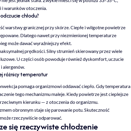
ie jest jednak stała. Zwykle mieści się w pobliżu 33–35°C,
ci i warunków otoczenia.
 odczucie chłodu?
ć warstwy granicznej przy skórze. Ciepłe i wilgotne powietrze
zastępowane. Dlatego nawet przy niezmienionej temperaturze
ieg może dawać wyraźniejszy efekt.
aksymalnej prędkości. Silny strumień skierowany przez wiele
śluzowe. U części osób powoduje również dyskomfort, uczucie
 i alergenów.
ej różnicy temperatur
, konwekcja pomaga organizmowi oddawać ciepło. Gdy temperatura
naczenie tego mechanizmu maleje. Kiedy powietrze jest cieplejsze
przeciwnym kierunku — z otoczenia do organizmu.
zmem obronnym staje się parowanie potu. Skuteczność
ć może rzeczywiście odparować.
e się rzeczywiste chłodzenie