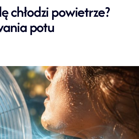
ę chłodzi powietrze?
wania potu