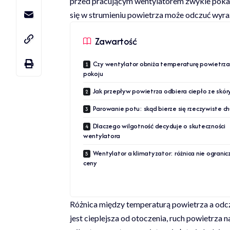
przed pracującym wentylatorem zwykle pokaż
się w strumieniu powietrza może odczuć wyra
Zawartość
Czy wentylator obniża temperaturę powietrza
pokoju
Jak przepływ powietrza odbiera ciepło ze skór
Parowanie potu: skąd bierze się rzeczywiste c
Dlaczego wilgotność decyduje o skuteczności
wentylatora
Wentylator a klimatyzator: różnica nie ogranic
ceny
Różnica między temperaturą powietrza a odcz
jest cieplejsza od otoczenia, ruch powietrza 