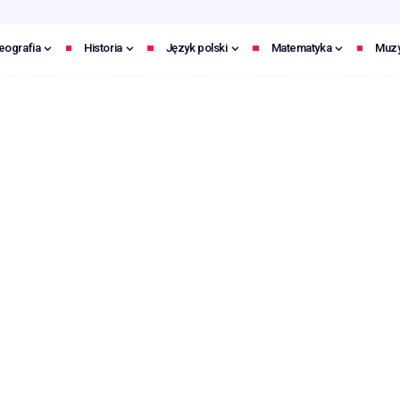
eografia
Historia
Język polski
Matematyka
Muz