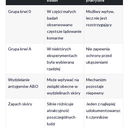
badań
praktyczne
Grupa krwi 0
W części małych
Możliwy wpływ,
badań
lecz nie jest
obserwowano
rozstrzygający
częstsze lądowanie
komarów
Grupa krwi A
W niektórych
Nie zapewnia
eksperymentach
ochrony przed
była wybierana
ukąszeniami
rzadziej
Wydzielanie
Może wpływać na
Mechanizm
antygenów ABO
związki obecne w
pozostaje
wydzielinach skóry
niepewny
Zapach skóry
Silnie różnicuje
Jeden z najlepiej
atrakcyjność
udokumentowanyc
poszczególnych
h czynników
ludzi