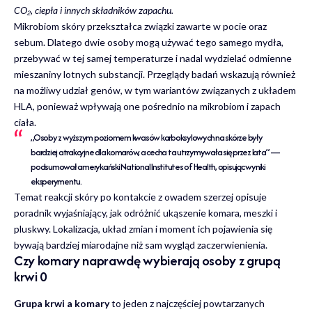
CO₂, ciepła i innych składników zapachu.
Mikrobiom skóry przekształca związki zawarte w pocie oraz
sebum. Dlatego dwie osoby mogą używać tego samego mydła,
przebywać w tej samej temperaturze i nadal wydzielać odmienne
mieszaniny lotnych substancji. Przeglądy badań wskazują również
na możliwy udział genów, w tym wariantów związanych z układem
HLA, ponieważ wpływają one pośrednio na mikrobiom i zapach
ciała.
„Osoby z wyższym poziomem kwasów karboksylowych na skórze były
bardziej atrakcyjne dla komarów, a cecha ta utrzymywała się przez lata” —
podsumował amerykański National Institutes of Health, opisując wyniki
eksperymentu.
Temat reakcji skóry po kontakcie z owadem szerzej opisuje
poradnik wyjaśniający,
jak odróżnić ukąszenie komara, meszki i
pluskwy
. Lokalizacja, układ zmian i moment ich pojawienia się
bywają bardziej miarodajne niż sam wygląd zaczerwienienia.
Czy komary naprawdę wybierają osoby z grupą
krwi 0
Grupa krwi a komary
to jeden z najczęściej powtarzanych