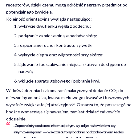
receptorów, dzięki czemu mogą odróżnić nagrzany przedmiot od
potencjalnego żywiciela.
Kolejność orientacyjna wygląda następująco:
wykrycie dwutlenku węgla z oddechu;
podążanie za mieszaniną zapachów skóry;
rozpoznanie ruchu i kontrastu sylwetki;
wykrycie ciepła oraz wilgotności przy skórze;
lądowanie i poszukiwanie miejsca z łatwym dostępem do
naczyń;
wkłucie aparatu gębowego i pobranie krwi.
W doświadczeniach z komarami malarycznymi dodanie CO₂ do
mieszaniny amoniaku, kwasu mlekowego i kwasów tłuszczowych
wyraźnie zwiększało jej atrakcyjność. Oznacza to, że poszczególne
bodźce wzmacniają się nawzajem, zamiast działać całkowicie
oddzielnie.
„Zapach skóry dostarcza informacji o tym, czy cel jest człowiekiem, czy
innym zwierzęciem” — wskazali autorzy badania nad zachowaniem Aedes