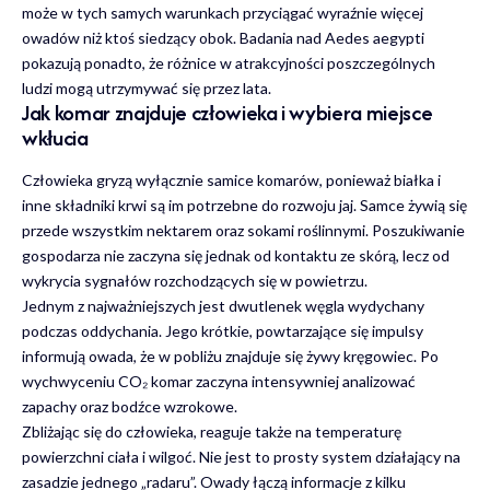
może w tych samych warunkach przyciągać wyraźnie więcej
owadów niż ktoś siedzący obok. Badania nad Aedes aegypti
pokazują ponadto, że różnice w atrakcyjności poszczególnych
ludzi mogą utrzymywać się przez lata.
Jak komar znajduje człowieka i wybiera miejsce
wkłucia
Człowieka gryzą wyłącznie samice komarów, ponieważ białka i
inne składniki krwi są im potrzebne do rozwoju jaj. Samce żywią się
przede wszystkim nektarem oraz sokami roślinnymi. Poszukiwanie
gospodarza nie zaczyna się jednak od kontaktu ze skórą, lecz od
wykrycia sygnałów rozchodzących się w powietrzu.
Jednym z najważniejszych jest dwutlenek węgla wydychany
podczas oddychania. Jego krótkie, powtarzające się impulsy
informują owada, że w pobliżu znajduje się żywy kręgowiec. Po
wychwyceniu CO₂ komar zaczyna intensywniej analizować
zapachy oraz bodźce wzrokowe.
Zbliżając się do człowieka, reaguje także na temperaturę
powierzchni ciała i wilgoć. Nie jest to prosty system działający na
zasadzie jednego „radaru”. Owady łączą informacje z kilku