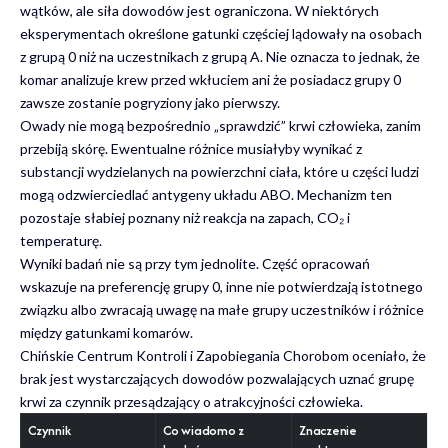
wątków, ale siła dowodów jest ograniczona. W niektórych
eksperymentach określone gatunki częściej lądowały na osobach
z grupą 0 niż na uczestnikach z grupą A. Nie oznacza to jednak, że
komar analizuje krew przed wkłuciem ani że posiadacz grupy 0
zawsze zostanie pogryziony jako pierwszy.
Owady nie mogą bezpośrednio „sprawdzić” krwi człowieka, zanim
przebiją skórę. Ewentualne różnice musiałyby wynikać z
substancji wydzielanych na powierzchni ciała, które u części ludzi
mogą odzwierciedlać antygeny układu ABO. Mechanizm ten
pozostaje słabiej poznany niż reakcja na zapach, CO₂ i
temperaturę.
Wyniki badań nie są przy tym jednolite. Część opracowań
wskazuje na preferencję grupy 0, inne nie potwierdzają istotnego
związku albo zwracają uwagę na małe grupy uczestników i różnice
między gatunkami komarów.
Chińskie Centrum Kontroli i Zapobiegania Chorobom oceniało, że
brak jest wystarczających dowodów pozwalających uznać grupę
krwi za czynnik przesądzający o atrakcyjności człowieka.
Czynnik
Co wiadomo z
Znaczenie