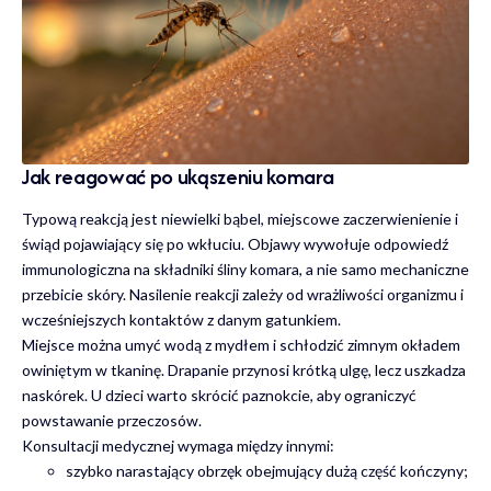
Jak reagować po ukąszeniu komara
Typową reakcją jest niewielki bąbel, miejscowe zaczerwienienie i
świąd pojawiający się po wkłuciu. Objawy wywołuje odpowiedź
immunologiczna na składniki śliny komara, a nie samo mechaniczne
przebicie skóry. Nasilenie reakcji zależy od wrażliwości organizmu i
wcześniejszych kontaktów z danym gatunkiem.
Miejsce można umyć wodą z mydłem i schłodzić zimnym okładem
owiniętym w tkaninę. Drapanie przynosi krótką ulgę, lecz uszkadza
naskórek. U dzieci warto skrócić paznokcie, aby ograniczyć
powstawanie przeczosów.
Konsultacji medycznej wymaga między innymi:
szybko narastający obrzęk obejmujący dużą część kończyny;