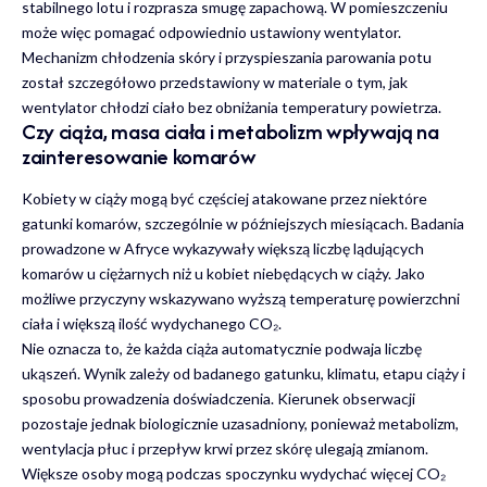
stabilnego lotu i rozprasza smugę zapachową. W pomieszczeniu
może więc pomagać odpowiednio ustawiony wentylator.
Mechanizm chłodzenia skóry i przyspieszania parowania potu
został szczegółowo przedstawiony w materiale o tym,
jak
wentylator chłodzi ciało bez obniżania temperatury powietrza
.
Czy ciąża, masa ciała i metabolizm wpływają na
zainteresowanie komarów
Kobiety w ciąży mogą być częściej atakowane przez niektóre
gatunki komarów, szczególnie w późniejszych miesiącach. Badania
prowadzone w Afryce wykazywały większą liczbę lądujących
komarów u ciężarnych niż u kobiet niebędących w ciąży. Jako
możliwe przyczyny wskazywano wyższą temperaturę powierzchni
ciała i większą ilość wydychanego CO₂.
Nie oznacza to, że każda ciąża automatycznie podwaja liczbę
ukąszeń. Wynik zależy od badanego gatunku, klimatu, etapu ciąży i
sposobu prowadzenia doświadczenia. Kierunek obserwacji
pozostaje jednak biologicznie uzasadniony, ponieważ metabolizm,
wentylacja płuc i przepływ krwi przez skórę ulegają zmianom.
Większe osoby mogą podczas spoczynku wydychać więcej CO₂