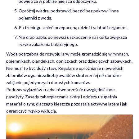
powietrza w pobliże miejsca odpoczynku.
Opróżnij wiadra, podstawki, beczki bez pokryw i inne
pojemniki z wodą.
Po treningu zmień przepoconą odzież i schłodź organizm.
Nie drap bąbla, ponieważ uszkodzenie naskórka zwiększa
ryzyko zakażenia bakteryjnego.
Woda potrzebna do rozwoju larw może gromadzić się w rynnach,
pojemnikach, plandekach, doniczkach oraz dziecięcych zabawkach.
Nie musi to być duży staw. Regularne opróżnianie niewielkich
zbiorników ogranicza liczbę owadów skuteczniej niż doraźne
zabijanie pojedynczych dorosłych komarów.
Podczas wyjazdów trzeba równocześnie uwzględnić inne
pasożyty. Zasady zabezpieczania skóry i odzieży uzupełnia
materiał o tym,
dlaczego kleszcze pozostają aktywne latem i jak
ograniczyć ryzyko wkłucia
.