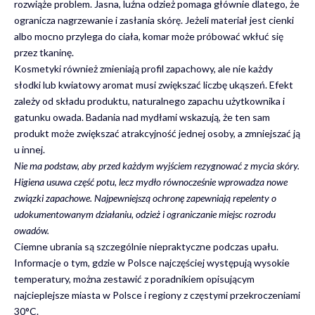
rozwiąże problem. Jasna, luźna odzież pomaga głównie dlatego, że
ogranicza nagrzewanie i zasłania skórę. Jeżeli materiał jest cienki
albo mocno przylega do ciała, komar może próbować wkłuć się
przez tkaninę.
Kosmetyki również zmieniają profil zapachowy, ale nie każdy
słodki lub kwiatowy aromat musi zwiększać liczbę ukąszeń. Efekt
zależy od składu produktu, naturalnego zapachu użytkownika i
gatunku owada. Badania nad mydłami wskazują, że ten sam
produkt może zwiększać atrakcyjność jednej osoby, a zmniejszać ją
u innej.
Nie ma podstaw, aby przed każdym wyjściem rezygnować z mycia skóry.
Higiena usuwa część potu, lecz mydło równocześnie wprowadza nowe
związki zapachowe. Najpewniejszą ochronę zapewniają repelenty o
udokumentowanym działaniu, odzież i ograniczanie miejsc rozrodu
owadów.
Ciemne ubrania są szczególnie niepraktyczne podczas upału.
Informacje o tym, gdzie w Polsce najczęściej występują wysokie
temperatury, można zestawić z poradnikiem opisującym
najcieplejsze miasta w Polsce i regiony z częstymi przekroczeniami
30°C
.