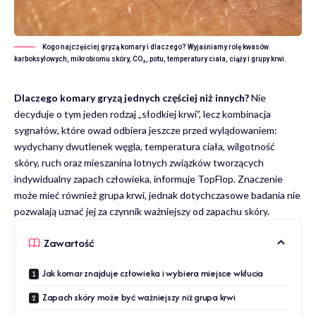
Kogo najczęściej gryzą komary i dlaczego? Wyjaśniamy rolę kwasów
karboksylowych, mikrobiomu skóry, CO₂, potu, temperatury ciała, ciąży i grupy krwi.
Dlaczego komary gryzą jednych częściej niż innych?
Nie
decyduje o tym jeden rodzaj „słodkiej krwi”, lecz kombinacja
sygnałów, które owad odbiera jeszcze przed wylądowaniem:
wydychany dwutlenek węgla, temperatura ciała, wilgotność
skóry, ruch oraz mieszanina lotnych związków tworzących
indywidualny zapach człowieka, informuje
TopFlop
. Znaczenie
może mieć również grupa krwi, jednak dotychczasowe badania nie
pozwalają uznać jej za czynnik ważniejszy od zapachu skóry.
Zawartość
Jak komar znajduje człowieka i wybiera miejsce wkłucia
Zapach skóry może być ważniejszy niż grupa krwi