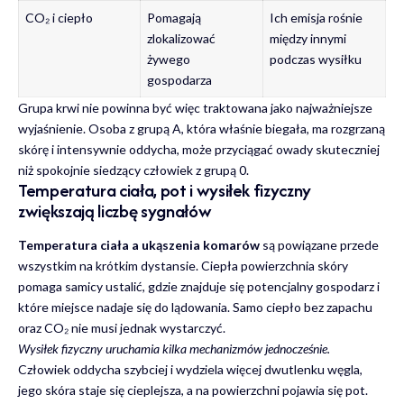
CO₂ i ciepło
Pomagają
Ich emisja rośnie
zlokalizować
między innymi
żywego
podczas wysiłku
gospodarza
Grupa krwi nie powinna być więc traktowana jako najważniejsze
wyjaśnienie. Osoba z grupą A, która właśnie biegała, ma rozgrzaną
skórę i intensywnie oddycha, może przyciągać owady skuteczniej
niż spokojnie siedzący człowiek z grupą 0.
Temperatura ciała, pot i wysiłek fizyczny
zwiększają liczbę sygnałów
Temperatura ciała a ukąszenia komarów
są powiązane przede
wszystkim na krótkim dystansie. Ciepła powierzchnia skóry
pomaga samicy ustalić, gdzie znajduje się potencjalny gospodarz i
które miejsce nadaje się do lądowania. Samo ciepło bez zapachu
oraz CO₂ nie musi jednak wystarczyć.
Wysiłek fizyczny uruchamia kilka mechanizmów jednocześnie.
Człowiek oddycha szybciej i wydziela więcej dwutlenku węgla,
jego skóra staje się cieplejsza, a na powierzchni pojawia się pot.