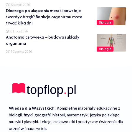
9 Stycznia 2026
Dlaczego po ukąszeniu meszki powstaje
twardy obrzęk? Reakcja organizmu może
trwać kilka dni
Biologia
30 Lipca 2026
Anatomia człowieka – budowa i układy
organizmu
Biologia
11 Czerwca 2026
Wiedza dla Wszystkich:
Kompletne materiały edukacyjne z
biologii, fizyki, geografii, historii, matematyki, języka polskiego,
muzyki i plastyki. Lekcje, ciekawostki i praktyczne ćwiczenia dla
uczniów i nauczycieli.