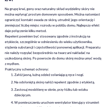
Na grupę krwi, geny oraz naturalny skład wydzieliny skóry nie
można wpłynąć prostym domowym sposobem. Można natomiast
ograniczyć kontakt owada ze skórą, utrudnić jego orientację i
zmniejszyć liczbę miejsc rozrodu w pobliżu domu. Najlepszy efekt
daje połączenie kilku metod.
Repelent powinien być stosowany zgodnie z instrukcją na
etykiecie, szczególnie w odniesieniu do wieku użytkownika,
stężenia substancji i częstotliwości ponownej aplikacji. Preparatu
nie należy rozpylać bezpośrednio na twarz ani nakładać na
uszkodzoną skórę. Po powrocie do domu skórę można umyć wodą
z mydłem.
Praktyczny schemat ochrony:
Załóż jasną, luźną odzież osłaniającą ręce i nogi.
Na odsłoniętą skórę nałóż repelent zgodnie z etykietą.
Zastosuj moskitierę w oknie, przy łóżku lub wózku
dziecięcym.
W pomieszczeniu uruchom wentylator kierujący strumień