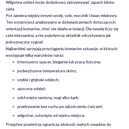
Wilgotna odzież może dodatkowo zatrzymywać zapach blisko
ciała.
Pot zawiera między innymi wodę, sole, mocznik i kwas mlekowy.
Ten ostatni jest analizowany w doświadczeniach dotyczących
orientacji komarów, choć nie działa w izolacji. Dla owada liczy się
cała mieszanina, a nie pojedynczy składnik odczytywany jak
jednoznaczny sygnał.
Najbardziej sprzyjają przyciąganiu komarów sytuacje, w których
występuje kilka warunków naraz:
intensywny spacer, bieganie lub praca fizyczna;
podwyższona temperatura skóry;
szybki i głęboki oddech;
spocona odzież;
odsłonięte ramiona, nogi albo kark;
przebywanie bez ruchu po zakończeniu ćwiczeń;
wilgotne, osłonięte od wiatru miejsce.
Przepływ powietrza ogranicza zdolność małych owadów do