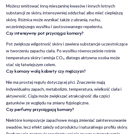
Możesz emitować inną mieszaninę kwasów i innych lotnych
substancji ze skóry, intensywniej oddychać albo mieć cieplejszą
skórę. Różnica może wynikać także z ubrania, ruchu,
wcześniejszego wysiłku i zastosowanego repelentu.
Czy intensywny pot przyciąga komary?
Pot zwiększa wilgotność skóry i zawiera substancje uczestniczące
w tworzeniu zapachu ciała. Po wysiłku równocześnie rośnie
temperatura skóry i emisja CO₂, dlatego aktywna osoba może
stać się łatwiejszym celem.
Czy komary wolą kobiety czy mężczyzn?
Nie ma prostej reguły dotyczącej płci. Znaczenie mają
indywidualny zapach, metabolizm, temperatura, wielkość ciała i
aktywność. Ciąża może zwiększać atrakcyjność dla części
gatunków ze względu na zmiany fizjologiczne.
Czy perfumy przyciągają komary?
Niektóre kompozycje zapachowe mogą zmieniać zainteresowanie
owadów, lecz efekt zależy od produktu i naturalnego profilu skóry.
Perfumy nie zastępują repelentu ani nie muszą automatycznie