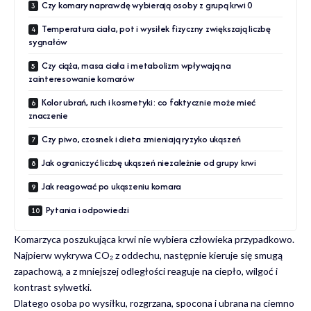
Czy komary naprawdę wybierają osoby z grupą krwi 0
Temperatura ciała, pot i wysiłek fizyczny zwiększają liczbę
sygnałów
Czy ciąża, masa ciała i metabolizm wpływają na
zainteresowanie komarów
Kolor ubrań, ruch i kosmetyki: co faktycznie może mieć
znaczenie
Czy piwo, czosnek i dieta zmieniają ryzyko ukąszeń
Jak ograniczyć liczbę ukąszeń niezależnie od grupy krwi
Jak reagować po ukąszeniu komara
Pytania i odpowiedzi
Komarzyca poszukująca krwi nie wybiera człowieka przypadkowo.
Najpierw wykrywa CO₂ z oddechu, następnie kieruje się smugą
zapachową, a z mniejszej odległości reaguje na ciepło, wilgoć i
kontrast sylwetki.
Dlatego osoba po wysiłku, rozgrzana, spocona i ubrana na ciemno