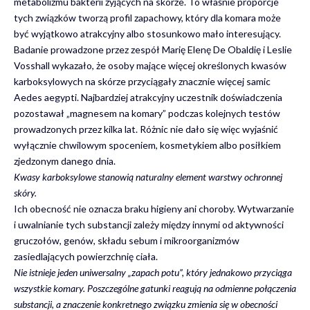
metabolizmu bakterii żyjących na skórze. To właśnie proporcje
tych związków tworzą profil zapachowy, który dla komara może
być wyjątkowo atrakcyjny albo stosunkowo mało interesujący.
Badanie prowadzone przez zespół Marię Elenę De Obaldię i Leslie
Vosshall wykazało, że osoby mające więcej określonych kwasów
karboksylowych na skórze przyciągały znacznie więcej samic
Aedes aegypti. Najbardziej atrakcyjny uczestnik doświadczenia
pozostawał „magnesem na komary” podczas kolejnych testów
prowadzonych przez kilka lat. Różnic nie dało się więc wyjaśnić
wyłącznie chwilowym spoceniem, kosmetykiem albo posiłkiem
zjedzonym danego dnia.
Kwasy karboksylowe stanowią naturalny element warstwy ochronnej
skóry.
Ich obecność nie oznacza braku higieny ani choroby. Wytwarzanie
i uwalnianie tych substancji zależy między innymi od aktywności
gruczołów, genów, składu sebum i mikroorganizmów
zasiedlających powierzchnię ciała.
Nie istnieje jeden uniwersalny „zapach potu”, który jednakowo przyciąga
wszystkie komary. Poszczególne gatunki reagują na odmienne połączenia
substancji, a znaczenie konkretnego związku zmienia się w obecności