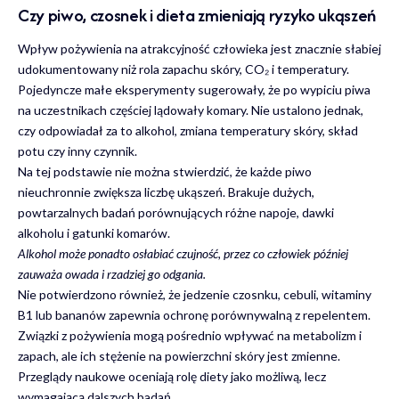
Czy piwo, czosnek i dieta zmieniają ryzyko ukąszeń
Wpływ pożywienia na atrakcyjność człowieka jest znacznie słabiej
udokumentowany niż rola zapachu skóry, CO₂ i temperatury.
Pojedyncze małe eksperymenty sugerowały, że po wypiciu piwa
na uczestnikach częściej lądowały komary. Nie ustalono jednak,
czy odpowiadał za to alkohol, zmiana temperatury skóry, skład
potu czy inny czynnik.
Na tej podstawie nie można stwierdzić, że każde piwo
nieuchronnie zwiększa liczbę ukąszeń. Brakuje dużych,
powtarzalnych badań porównujących różne napoje, dawki
alkoholu i gatunki komarów.
Alkohol może ponadto osłabiać czujność, przez co człowiek później
zauważa owada i rzadziej go odgania.
Nie potwierdzono również, że jedzenie czosnku, cebuli, witaminy
B1 lub bananów zapewnia ochronę porównywalną z repelentem.
Związki z pożywienia mogą pośrednio wpływać na metabolizm i
zapach, ale ich stężenie na powierzchni skóry jest zmienne.
Przeglądy naukowe oceniają rolę diety jako możliwą, lecz
wymagającą dalszych badań.