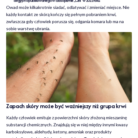
aegypti opublikowanego w czasopiśmie „Cell” w 2022 roku.
Owad może kilkakrotnie siadać, odlatywać i zmieniać miejsce. Nie
każdy kontakt ze skórą kończy się pełnym pobraniem krwi,
zwłaszcza gdy człowiek porusza się, odgania komara lub ma na
sobie warstwę ubrania.
Zapach skóry może być ważniejszy niż grupa krwi
Każdy człowiek emituje z powierzchni skóry złożoną mieszaninę
substancji chemicznych. Znajdują się w niej między innymi kwasy
karboksylowe, aldehydy, ketony, amoniak oraz produkty