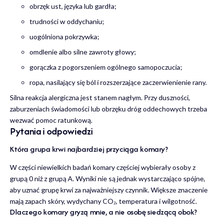
obrzęk ust, języka lub gardła;
trudności w oddychaniu;
uogólniona pokrzywka;
omdlenie albo silne zawroty głowy;
gorączka z pogorszeniem ogólnego samopoczucia;
ropa, nasilający się ból i rozszerzające zaczerwienienie rany.
Silna reakcja alergiczna jest stanem nagłym. Przy duszności,
zaburzeniach świadomości lub obrzęku dróg oddechowych trzeba
wezwać pomoc ratunkową.
Pytania i odpowiedzi
Która grupa krwi najbardziej przyciąga komary?
W części niewielkich badań komary częściej wybierały osoby z
grupą 0 niż z grupą A. Wyniki nie są jednak wystarczająco spójne,
aby uznać grupę krwi za najważniejszy czynnik. Większe znaczenie
mają zapach skóry, wydychany CO₂, temperatura i wilgotność.
Dlaczego komary gryzą mnie, a nie osobę siedzącą obok?