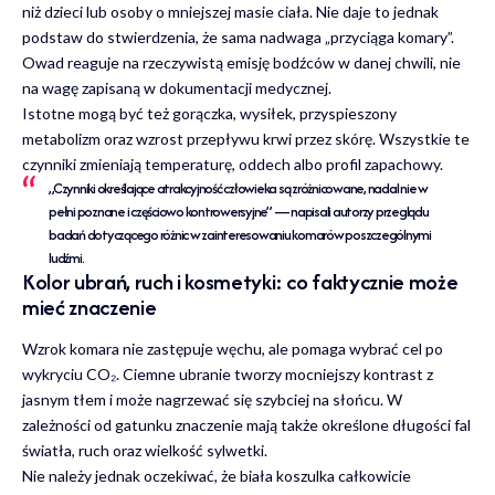
niż dzieci lub osoby o mniejszej masie ciała. Nie daje to jednak
podstaw do stwierdzenia, że sama nadwaga „przyciąga komary”.
Owad reaguje na rzeczywistą emisję bodźców w danej chwili, nie
na wagę zapisaną w dokumentacji medycznej.
Istotne mogą być też gorączka, wysiłek, przyspieszony
metabolizm oraz wzrost przepływu krwi przez skórę. Wszystkie te
czynniki zmieniają temperaturę, oddech albo profil zapachowy.
„Czynniki określające atrakcyjność człowieka są zróżnicowane, nadal nie w
pełni poznane i częściowo kontrowersyjne” — napisali autorzy przeglądu
badań dotyczącego różnic w zainteresowaniu komarów poszczególnymi
ludźmi.
Kolor ubrań, ruch i kosmetyki: co faktycznie może
mieć znaczenie
Wzrok komara nie zastępuje węchu, ale pomaga wybrać cel po
wykryciu CO₂. Ciemne ubranie tworzy mocniejszy kontrast z
jasnym tłem i może nagrzewać się szybciej na słońcu. W
zależności od gatunku znaczenie mają także określone długości fal
światła, ruch oraz wielkość sylwetki.
Nie należy jednak oczekiwać, że biała koszulka całkowicie