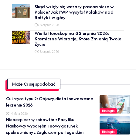
Skąd wzięły się wczasy pracownicze w
Polsce? Jak FWP wysyłał Polaków nad
Bałtyk i w góry
7 Sierpnia 2026
Wielki Horoskop na 8 Sierpnia 2026:
Kosmiczne Wibracje, Które Zmienią Twoje
Życie
6 Sierpnia 2026
Może Ci się spodobać
Cukrzyca typu 2: Objawy, dieta i nowoczesne
leczenie 2026
Biologia
14 Maja 2026
Niebezpieczny sobowtór z Pacyfiku.
Naukowcy wyodrębnili nowy gatunek
spokrewniony z Żeglarzem portugalskim
Biologia