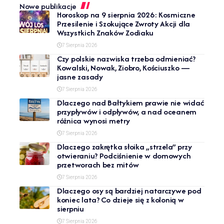
Nowe publikacje
Horoskop na 9 sierpnia 2026: Kosmiczne
Przesilenie i Szokujące Zwroty Akcji dla
Wszystkich Znaków Zodiaku
7 Sierpnia 2026
Czy polskie nazwiska trzeba odmieniać?
Kowalski, Nowak, Ziobro, Kościuszko —
jasne zasady
7 Sierpnia 2026
Dlaczego nad Bałtykiem prawie nie widać
przypływów i odpływów, a nad oceanem
różnica wynosi metry
7 Sierpnia 2026
Dlaczego zakrętka słoika „strzela” przy
otwieraniu? Podciśnienie w domowych
przetworach bez mitów
7 Sierpnia 2026
Dlaczego osy są bardziej natarczywe pod
koniec lata? Co dzieje się z kolonią w
sierpniu
7 Sierpnia 2026