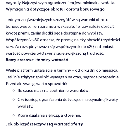
nagrody. Najczęstszym ograniczeniem jest minimalna wpłata.
Wymagania dotyczące obrotu i obrotu bonusowego
Jednym z najważniejszych szczegółów są warunki obrotu
bonusowego. Ten parametr wskazuje, ile razy należy obrócić
kwotę premii, zanim środki będą dostępne do wypłaty.
Współczynnik x30 oznacza, że premię należy obrócić trzydzieści
razy. Za rozsądny uważa się współczynnik do x20, natomiast
wartość powyżej x40 sygnalizuje zwiększoną trudność.
Ramy czasowe i terminy ważności
Wiele platform ustala ścisłe terminy – od kilku dni do miesiąca.
Jeśli nie zdążysz spełnić wymagań na czas, nagroda przepadnie.
Przed aktywacją warto sprawdzić:
Ile czasu masz na spełnienie warunków.
Czy istnieją ograniczenia dotyczące maksymalnej kwoty
wypłaty.
Które działania się liczą, a które nie.
Jak obliczyć rzeczywistą wartość oferty