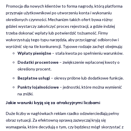
Promocja dla nowych klientów to forma nagrody, którą platforma
przyznaje użytkownikowi po utworzeniu konta i wykonaniu
określonych czynności. Mechanizm takich ofert bywa różny:
gdzieś wystarczy zakończyć proces rejestracji, a gdzie indziej
trzeba dokonać wpłaty lub potwierdzić tożsamość. Firmy
wykorzystują tego typu narzędzia, aby przyciągnąć odbiorców i
wyróżnić się na tle konkurencji. Typowe rodzaje zachęt obejmują:
Wpłaty pieniężne
– stała kwota po spełnieniu warunków.
Dodatki procentowe
– zwiększenie wpłaconej kwoty o
określony procent.
Bezpłatne usługi
– okresy próbne lub dodatkowe funkcje.
Punkty lojalnościowe
– jednostki, które można wymienić
na zniżki.
Jakie warunki kryją się za atrakcyjnymi liczbami
Duże liczby w nagłówkach reklam rzadko odzwierciedlają pełny
obraz sytuacji. Za efektowną oprawą zazwyczaj kryją się
wymagania, które decydują o tym, czy będziesz mógł skorzystać z