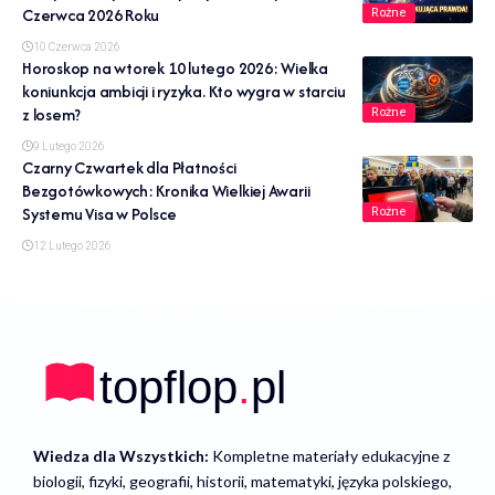
Czerwca 2026 Roku
Rożne
10 Czerwca 2026
Horoskop na wtorek 10 lutego 2026: Wielka
koniunkcja ambicji i ryzyka. Kto wygra w starciu
z losem?
Rożne
9 Lutego 2026
Czarny Czwartek dla Płatności
Bezgotówkowych: Kronika Wielkiej Awarii
Systemu Visa w Polsce
Rożne
12 Lutego 2026
Wiedza dla Wszystkich:
Kompletne materiały edukacyjne z
biologii, fizyki, geografii, historii, matematyki, języka polskiego,