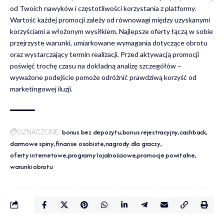
od Twoich nawyków i częstotliwości korzystania z platformy.
Wartość każdej promocji zależy od równowagi między uzyskanymi
korzyściami a włożonym wysiłkiem. Najlepsze oferty łączą w sobie
przejrzyste warunki, umiarkowane wymagania dotyczące obrotu
oraz wystarczający termin realizacji. Przed aktywacją promocji
poświęć trochę czasu na dokładną analizę szczegółów –
wyważone podejście pomoże odróżnić prawdziwą korzyść od
marketingowej iluzji.
bonus bez depozytu
bonus rejestracyjny
cashback
OZNACZONE:
darmowe spiny
finanse osobiste
nagrody dla graczy
oferty internetowe
programy lojalnościowe
promocje powitalne
warunki obrotu