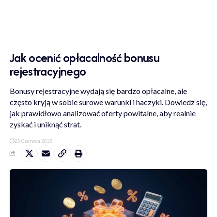
Jak ocenić opłacalność bonusu
rejestracyjnego
Bonusy rejestracyjne wydają się bardzo opłacalne, ale
często kryją w sobie surowe warunki i haczyki. Dowiedz się,
jak prawidłowo analizować oferty powitalne, aby realnie
zyskać i uniknąć strat.
25 Czerwca 2026