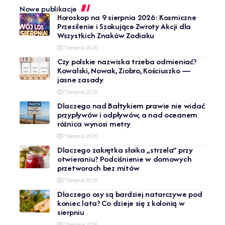
Nowe publikacje
Horoskop na 9 sierpnia 2026: Kosmiczne
Przesilenie i Szokujące Zwroty Akcji dla
Wszystkich Znaków Zodiaku
7 Sierpnia 2026
Czy polskie nazwiska trzeba odmieniać?
Kowalski, Nowak, Ziobro, Kościuszko —
jasne zasady
7 Sierpnia 2026
Dlaczego nad Bałtykiem prawie nie widać
przypływów i odpływów, a nad oceanem
różnica wynosi metry
7 Sierpnia 2026
Dlaczego zakrętka słoika „strzela” przy
otwieraniu? Podciśnienie w domowych
przetworach bez mitów
7 Sierpnia 2026
Dlaczego osy są bardziej natarczywe pod
koniec lata? Co dzieje się z kolonią w
sierpniu
7 Sierpnia 2026