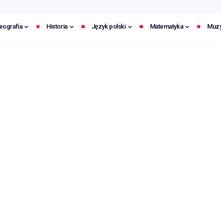
eografia
Historia
Język polski
Matematyka
Muz