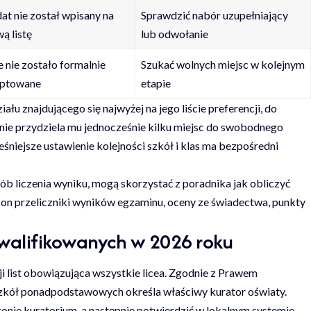
t nie został wpisany na
Sprawdzić nabór uzupełniający
ą listę
lub odwołanie
 nie zostało formalnie
Szukać wolnych miejsc w kolejnym
eptowane
etapie
łu znajdującego się najwyżej na jego liście preferencji, do
nie przydziela mu jednocześnie kilku miejsc do swobodnego
niejsze ustawienie kolejności szkół i klas ma bezpośredni
sób liczenia wyniku, mogą skorzystać z poradnika
jak obliczyć
 on przeliczniki wyników egzaminu, oceny ze świadectwa, punkty
akwalifikowanych w 2026 roku
ji list obowiązująca wszystkie licea. Zgodnie z Prawem
kół ponadpodstawowych określa właściwy kurator oświaty.
tronie kuratorium, a następnie potwierdzić w lokalnym systemie