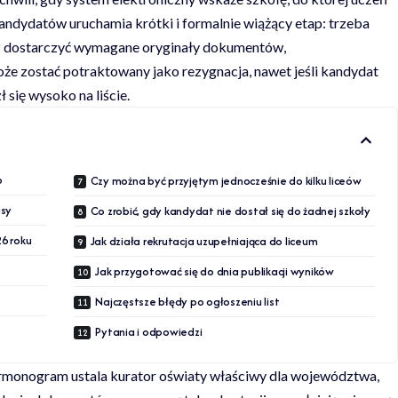
andydatów uruchamia krótki i formalnie wiążący etap: trzeba
raz dostarczyć wymagane oryginały dokumentów,
może zostać potraktowany jako rezygnacja, nawet jeśli kandydat
 się wysoko na liście.
6
Czy można być przyjętym jednocześnie do kilku liceów
usy
Co zrobić, gdy kandydat nie dostał się do żadnej szkoły
26 roku
Jak działa rekrutacja uzupełniająca do liceum
Jak przygotować się do dnia publikacji wyników
Najczęstsze błędy po ogłoszeniu list
Pytania i odpowiedzi
Harmonogram ustala kurator oświaty właściwy dla województwa,