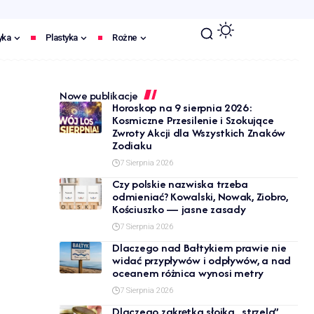
yka
Plastyka
Rożne
Nowe publikacje
Horoskop na 9 sierpnia 2026:
Kosmiczne Przesilenie i Szokujące
Zwroty Akcji dla Wszystkich Znaków
Zodiaku
7 Sierpnia 2026
Czy polskie nazwiska trzeba
odmieniać? Kowalski, Nowak, Ziobro,
Kościuszko — jasne zasady
7 Sierpnia 2026
Dlaczego nad Bałtykiem prawie nie
widać przypływów i odpływów, a nad
oceanem różnica wynosi metry
7 Sierpnia 2026
Dlaczego zakrętka słoika „strzela”