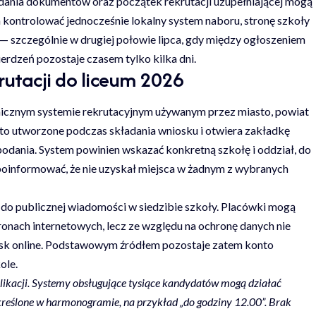
kładania dokumentów oraz początek rekrutacji uzupełniającej mogą
en kontrolować jednocześnie lokalny system naboru, stronę szkoły
 szczególnie w drugiej połowie lipca, gdy między ogłoszeniem
erdzeń pozostaje czasem tylko kilka dni.
rutacji do liceum 2026
onicznym systemie rekrutacyjnym używanym przez miasto, powiat
to utworzone podczas składania wniosku i otwiera zakładkę
podania. System powinien wskazać konkretną szkołę i oddział, do
poinformować, że nie uzyskał miejsca w żadnym z wybranych
y do publicznej wiadomości w siedzibie szkoły. Placówki mogą
onach internetowych, lecz ze względu na ochronę danych nie
isk online. Podstawowym źródłem pozostaje zatem konto
ole.
blikacji. Systemy obsługujące tysiące kandydatów mogą działać
kreślone w harmonogramie, na przykład „do godziny 12.00”. Brak