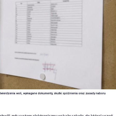
potwierdzenia woli, wymagane dokumenty, skutki spóźnienia oraz zasady naboru
chwili, gdy system elektroniczny wskaże szkołę, do której uczeń