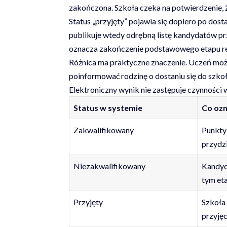
zakończona. Szkoła czeka na potwierdzenie, 
Status „przyjęty” pojawia się dopiero po do
publikuje wtedy odrębną listę kandydatów prz
oznacza zakończenie podstawowego etapu rekr
Różnica ma praktyczne znaczenie. Uczeń moż
poinformować rodzinę o dostaniu się do szkoły
Elektroniczny wynik nie zastępuje czynności
Status w systemie
Co oz
Zakwalifikowany
Punkty
przydzi
Niezakwalifikowany
Kandyda
tym et
Przyjęty
Szkoła
przyjęc