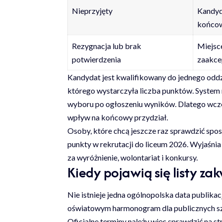
Nieprzyjęty
Kandyda
końcow
Rezygnacja lub brak
Miejsce
potwierdzenia
zaakc
Kandydat jest kwalifikowany do jednego oddzia
którego wystarczyła liczba punktów. System 
wyboru po ogłoszeniu wyników. Dlatego wcześ
wpływ na końcowy przydział.
Osoby, które chcą jeszcze raz sprawdzić spo
punkty w rekrutacji do liceum 2026
. Wyjaśnia
za wyróżnienie, wolontariat i konkursy.
Kiedy pojawią się listy z
Nie istnieje jedna ogólnopolska data publikac
oświatowym harmonogram dla publicznych sz
Oficjalne terminy należy więc sprawdzić na s