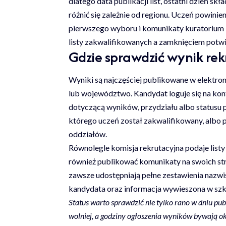
dlatego data publikacji list, ostatni dzień s
różnić się zależnie od regionu. Uczeń powini
pierwszego wyboru i komunikaty kuratorium —
listy zakwalifikowanych a zamknięciem potwi
Gdzie sprawdzić wynik rek
Wyniki są najczęściej publikowane w elektr
lub województwo. Kandydat loguje się na kon
dotyczącą wyników, przydziału albo statusu 
którego uczeń został zakwalifikowany, albo 
oddziałów.
Równolegle komisja rekrutacyjna podaje list
również publikować komunikaty na swoich str
zawsze udostępniają pełne zestawienia nazw
kandydata oraz informacja wywieszona w szk
Status warto sprawdzić nie tylko rano w dniu pu
wolniej, a godziny ogłoszenia wyników bywają o