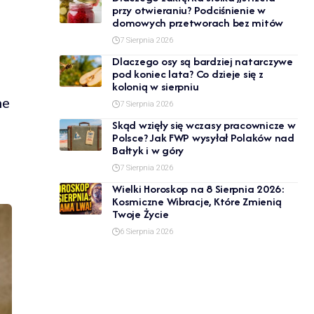
przy otwieraniu? Podciśnienie w
domowych przetworach bez mitów
7 Sierpnia 2026
Dlaczego osy są bardziej natarczywe
pod koniec lata? Co dzieje się z
kolonią w sierpniu
ne
7 Sierpnia 2026
Skąd wzięły się wczasy pracownicze w
Polsce? Jak FWP wysyłał Polaków nad
Bałtyk i w góry
7 Sierpnia 2026
Wielki Horoskop na 8 Sierpnia 2026:
Kosmiczne Wibracje, Które Zmienią
Twoje Życie
6 Sierpnia 2026