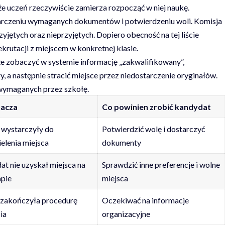
że uczeń rzeczywiście zamierza rozpocząć w niej naukę.
starczeniu wymaganych dokumentów i potwierdzeniu woli. Komisja
yjętych oraz nieprzyjętych. Dopiero obecność na tej liście
utacji z miejscem w konkretnej klasie.
e zobaczyć w systemie informację „zakwalifikowany”,
, a następnie stracić miejsce przez niedostarczenie oryginałów.
 wymaganych przez szkołę.
nacza
Co powinien zrobić kandydat
 wystarczyły do
Potwierdzić wolę i dostarczyć
elenia miejsca
dokumenty
t nie uzyskał miejsca na
Sprawdzić inne preferencje i wolne
apie
miejsca
 zakończyła procedurę
Oczekiwać na informacje
ia
organizacyjne