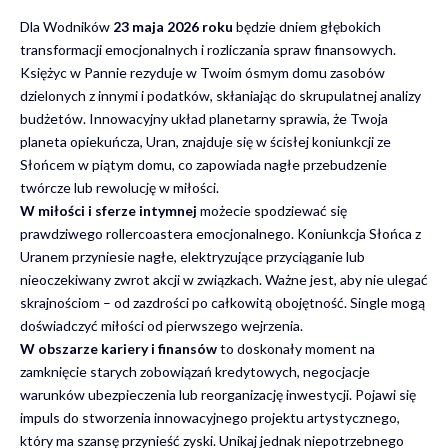
Dla Wodników
23 maja 2026 roku
będzie dniem głębokich
transformacji emocjonalnych i rozliczania spraw finansowych.
Księżyc w Pannie rezyduje w Twoim ósmym domu zasobów
dzielonych z innymi i podatków, skłaniając do skrupulatnej analizy
budżetów. Innowacyjny układ planetarny sprawia, że Twoja
planeta opiekuńcza, Uran, znajduje się w ścisłej koniunkcji ze
Słońcem w piątym domu, co zapowiada nagłe przebudzenie
twórcze lub rewolucję w miłości.
W miłości i sferze intymnej
możecie spodziewać się
prawdziwego rollercoastera emocjonalnego. Koniunkcja Słońca z
Uranem przyniesie nagłe, elektryzujące przyciąganie lub
nieoczekiwany zwrot akcji w związkach. Ważne jest, aby nie ulegać
skrajnościom – od zazdrości po całkowitą obojętność. Single mogą
doświadczyć miłości od pierwszego wejrzenia.
W obszarze kariery i finansów
to doskonały moment na
zamknięcie starych zobowiązań kredytowych, negocjacje
warunków ubezpieczenia lub reorganizację inwestycji. Pojawi się
impuls do stworzenia innowacyjnego projektu artystycznego,
który ma szansę przynieść zyski. Unikaj jednak niepotrzebnego