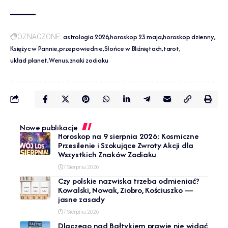
astrologia 2026
horoskop 23 maja
horoskop dzienny
OZNACZONE:
Księżyc w Pannie
przepowiednie
Słońce w Bliźniętach
tarot
układ planet
Wenus
znaki zodiaku
Nowe publikacje
Horoskop na 9 sierpnia 2026: Kosmiczne
Przesilenie i Szokujące Zwroty Akcji dla
Wszystkich Znaków Zodiaku
7 Sierpnia 2026
Czy polskie nazwiska trzeba odmieniać?
Kowalski, Nowak, Ziobro, Kościuszko —
jasne zasady
7 Sierpnia 2026
Dlaczego nad Bałtykiem prawie nie widać