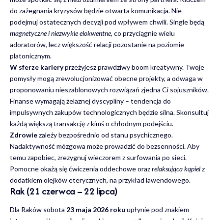
do zażegnania kryzysów będzie otwarta komunikacja. Nie
podejmuj ostatecznych decyzji pod wpływem chwili. Single będą
magnetyczne i niezwykle elokwentne
, co przyciągnie wielu
adoratorów, lecz większość relacji pozostanie na poziomie
platonicznym.
W sferze kariery
przeżyjesz prawdziwy boom kreatywny. Twoje
pomysły mogą zrewolucjonizować obecne projekty, a odwaga w
proponowaniu nieszablonowych rozwiązań zjedna Ci sojuszników.
Finanse wymagają żelaznej dyscypliny – tendencja do
impulsywnych zakupów technologicznych będzie silna. Skonsultuj
każdą większą transakcję z kimś o chłodnym podejściu.
Zdrowie
zależy bezpośrednio od stanu psychicznego.
Nadaktywność mózgowa może prowadzić do bezsenności. Aby
temu zapobiec, zrezygnuj wieczorem z surfowania po sieci.
Pomocne okażą się ćwiczenia oddechowe oraz
relaksująca kąpiel
z
dodatkiem olejków eterycznych, na przykład lawendowego.
Rak (21 czerwca – 22 lipca)
Dla Raków sobota
23 maja 2026 roku
upłynie pod znakiem