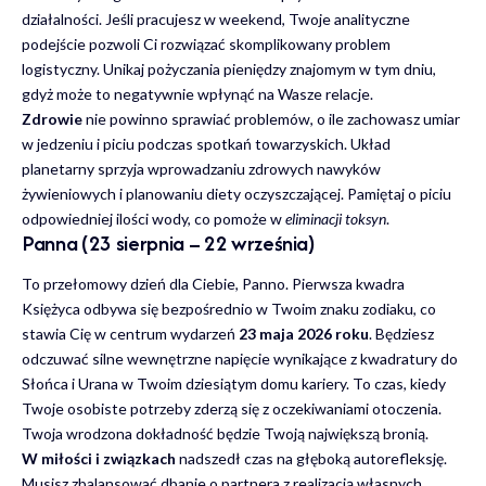
działalności. Jeśli pracujesz w weekend, Twoje analityczne
podejście pozwoli Ci rozwiązać skomplikowany problem
logistyczny. Unikaj pożyczania pieniędzy znajomym w tym dniu,
gdyż może to negatywnie wpłynąć na Wasze relacje.
Zdrowie
nie powinno sprawiać problemów, o ile zachowasz umiar
w jedzeniu i piciu podczas spotkań towarzyskich. Układ
planetarny sprzyja wprowadzaniu zdrowych nawyków
żywieniowych i planowaniu diety oczyszczającej. Pamiętaj o piciu
odpowiedniej ilości wody, co pomoże w
eliminacji toksyn
.
Panna (23 sierpnia – 22 września)
To przełomowy dzień dla Ciebie, Panno. Pierwsza kwadra
Księżyca odbywa się bezpośrednio w Twoim znaku zodiaku, co
stawia Cię w centrum wydarzeń
23 maja 2026 roku
. Będziesz
odczuwać silne wewnętrzne napięcie wynikające z kwadratury do
Słońca i Urana w Twoim dziesiątym domu kariery. To czas, kiedy
Twoje osobiste potrzeby zderzą się z oczekiwaniami otoczenia.
Twoja wrodzona dokładność będzie Twoją największą bronią.
W miłości i związkach
nadszedł czas na głęboką autorefleksję.
Musisz zbalansować dbanie o partnera z realizacją własnych