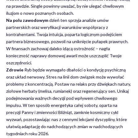
na prawdzie. Single powinny uważać, by nie ulegać chwilowym
iluzjom o nowo poznanych osobach.
Na polu zawodowym
dzień ten sprzyja analizie umów
partnerskich oraz weryfikacji warunków współpracy z
kontrahentami. Twoja intuicja, poparta logicznym podejściem
partnera biznesowego, pozwoli na uniknięcie pułapek prawnych.
W finansach zachowaj daleko idącą ostrożność – nagła
konieczność naprawy domowej awarii może uszczuplić Twoje
oszczędności.
Zdrowie
Ryb będzie wymagało dbałości o kondycję psychiczną
oraz układ nerwowy. Stres na linii dom-związek może wywołać
problemy z koncentracją. Postaw na relaks przy dźwiękach natury,
ziołowe herbaty (melisa, rumianek) oraz regenerujący sen. Unikaj
podejmowania ważnych decyzji pod wpływem chwilowego
impulsu. W ten sposób energetyka całej soboty, oparta na
precyzji Panny i zmienności Bliźniąt, zamknie kosmiczny cykl
wyzwań, pozostawiając nas z cennymi lekcjami dyscypliny, które
ułatwią adaptację do nadchodzących zmian w nadchodzących
tygodniach roku 2026.