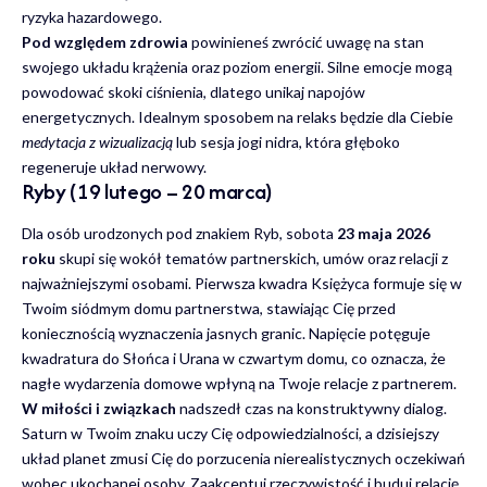
ryzyka hazardowego.
Pod względem zdrowia
powinieneś zwrócić uwagę na stan
swojego układu krążenia oraz poziom energii. Silne emocje mogą
powodować skoki ciśnienia, dlatego unikaj napojów
energetycznych. Idealnym sposobem na relaks będzie dla Ciebie
medytacja z wizualizacją
lub sesja jogi nidra, która głęboko
regeneruje układ nerwowy.
Ryby (19 lutego – 20 marca)
Dla osób urodzonych pod znakiem Ryb, sobota
23 maja 2026
roku
skupi się wokół tematów partnerskich, umów oraz relacji z
najważniejszymi osobami. Pierwsza kwadra Księżyca formuje się w
Twoim siódmym domu partnerstwa, stawiając Cię przed
koniecznością wyznaczenia jasnych granic. Napięcie potęguje
kwadratura do Słońca i Urana w czwartym domu, co oznacza, że
nagłe wydarzenia domowe wpłyną na Twoje relacje z partnerem.
W miłości i związkach
nadszedł czas na konstruktywny dialog.
Saturn w Twoim znaku uczy Cię odpowiedzialności, a dzisiejszy
układ planet zmusi Cię do porzucenia nierealistycznych oczekiwań
wobec ukochanej osoby. Zaakceptuj rzeczywistość i buduj relację