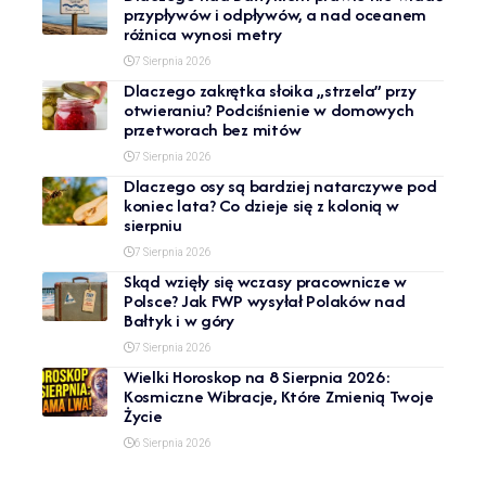
przypływów i odpływów, a nad oceanem
różnica wynosi metry
7 Sierpnia 2026
Dlaczego zakrętka słoika „strzela” przy
otwieraniu? Podciśnienie w domowych
przetworach bez mitów
7 Sierpnia 2026
Dlaczego osy są bardziej natarczywe pod
koniec lata? Co dzieje się z kolonią w
sierpniu
7 Sierpnia 2026
Skąd wzięły się wczasy pracownicze w
Polsce? Jak FWP wysyłał Polaków nad
Bałtyk i w góry
7 Sierpnia 2026
Wielki Horoskop na 8 Sierpnia 2026:
Kosmiczne Wibracje, Które Zmienią Twoje
Życie
6 Sierpnia 2026