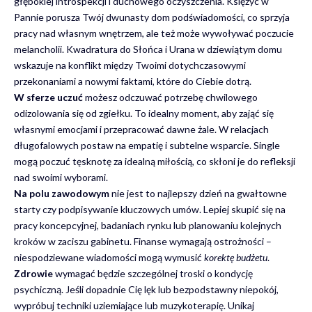
głębokiej introspekcji i duchowego oczyszczenia. Księżyc w
Pannie porusza Twój dwunasty dom podświadomości, co sprzyja
pracy nad własnym wnętrzem, ale też może wywoływać poczucie
melancholii. Kwadratura do Słońca i Urana w dziewiątym domu
wskazuje na konflikt między Twoimi dotychczasowymi
przekonaniami a nowymi faktami, które do Ciebie dotrą.
W sferze uczuć
możesz odczuwać potrzebę chwilowego
odizolowania się od zgiełku. To idealny moment, aby zająć się
własnymi emocjami i przepracować dawne żale. W relacjach
długofalowych postaw na empatię i subtelne wsparcie. Single
mogą poczuć tęsknotę za idealną miłością, co skłoni je do refleksji
nad swoimi wyborami.
Na polu zawodowym
nie jest to najlepszy dzień na gwałtowne
starty czy podpisywanie kluczowych umów. Lepiej skupić się na
pracy koncepcyjnej, badaniach rynku lub planowaniu kolejnych
kroków w zaciszu gabinetu. Finanse wymagają ostrożności –
niespodziewane wiadomości mogą wymusić
korektę budżetu
.
Zdrowie
wymagać będzie szczególnej troski o kondycję
psychiczną. Jeśli dopadnie Cię lęk lub bezpodstawny niepokój,
wypróbuj techniki uziemiające lub muzykoterapię. Unikaj