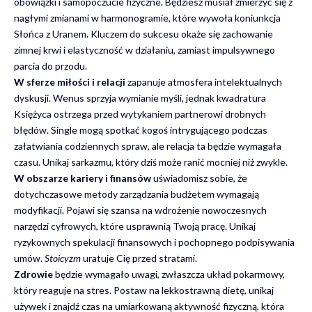
obowiązki i samopoczucie fizyczne. Będziesz musiał zmierzyć się z
nagłymi zmianami w harmonogramie, które wywoła koniunkcja
Słońca z Uranem. Kluczem do sukcesu okaże się zachowanie
zimnej krwi i elastyczność w działaniu, zamiast impulsywnego
parcia do przodu.
W sferze miłości i relacji
zapanuje atmosfera intelektualnych
dyskusji. Wenus sprzyja wymianie myśli, jednak kwadratura
Księżyca ostrzega przed wytykaniem partnerowi drobnych
błędów. Single mogą spotkać kogoś intrygującego podczas
załatwiania codziennych spraw, ale relacja ta będzie wymagała
czasu. Unikaj sarkazmu, który dziś może ranić mocniej niż zwykle.
W obszarze kariery i finansów
uświadomisz sobie, że
dotychczasowe metody zarządzania budżetem wymagają
modyfikacji. Pojawi się szansa na wdrożenie nowoczesnych
narzędzi cyfrowych, które usprawnią Twoją pracę. Unikaj
ryzykownych spekulacji finansowych i pochopnego podpisywania
umów.
Stoicyzm
uratuje Cię przed stratami.
Zdrowie
będzie wymagało uwagi, zwłaszcza układ pokarmowy,
który reaguje na stres. Postaw na lekkostrawną dietę, unikaj
używek i znajdź czas na umiarkowaną aktywność fizyczną, która