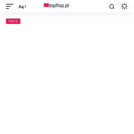
Aą
Rożne