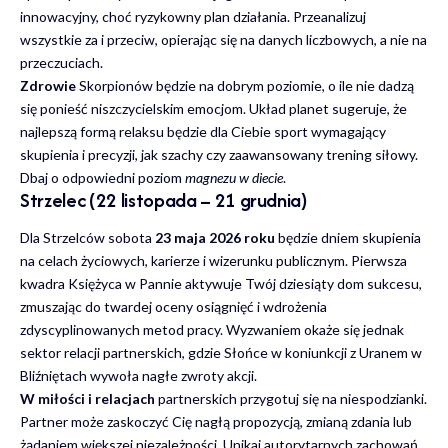
innowacyjny, choć ryzykowny plan działania. Przeanalizuj
wszystkie za i przeciw, opierając się na danych liczbowych, a nie na
przeczuciach.
Zdrowie
Skorpionów będzie na dobrym poziomie, o ile nie dadzą
się ponieść niszczycielskim emocjom. Układ planet sugeruje, że
najlepszą formą relaksu będzie dla Ciebie sport wymagający
skupienia i precyzji, jak szachy czy zaawansowany trening siłowy.
Dbaj o odpowiedni poziom
magnezu w diecie
.
Strzelec (22 listopada – 21 grudnia)
Dla Strzelców sobota
23 maja 2026 roku
będzie dniem skupienia
na celach życiowych, karierze i wizerunku publicznym. Pierwsza
kwadra Księżyca w Pannie aktywuje Twój dziesiąty dom sukcesu,
zmuszając do twardej oceny osiągnięć i wdrożenia
zdyscyplinowanych metod pracy. Wyzwaniem okaże się jednak
sektor relacji partnerskich, gdzie Słońce w koniunkcji z Uranem w
Bliźniętach wywoła nagłe zwroty akcji.
W miłości i relacjach
partnerskich przygotuj się na niespodzianki.
Partner może zaskoczyć Cię nagłą propozycją, zmianą zdania lub
żądaniem większej niezależności. Unikaj autorytarnych zachowań