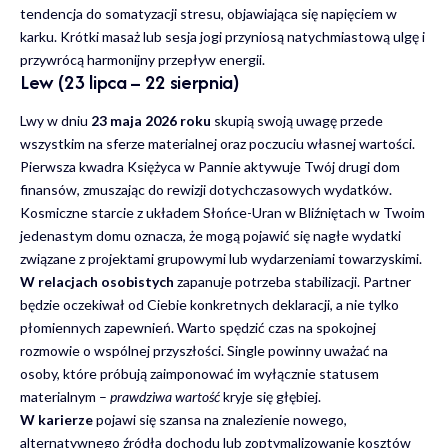
tendencja do somatyzacji stresu, objawiająca się napięciem w
karku. Krótki masaż lub sesja jogi przyniosą natychmiastową ulgę i
przywrócą harmonijny przepływ energii.
Lew (23 lipca – 22 sierpnia)
Lwy w dniu
23 maja 2026 roku
skupią swoją uwagę przede
wszystkim na sferze materialnej oraz poczuciu własnej wartości.
Pierwsza kwadra Księżyca w Pannie aktywuje Twój drugi dom
finansów, zmuszając do rewizji dotychczasowych wydatków.
Kosmiczne starcie z układem Słońce-Uran w Bliźniętach w Twoim
jedenastym domu oznacza, że mogą pojawić się nagłe wydatki
związane z projektami grupowymi lub wydarzeniami towarzyskimi.
W relacjach osobistych
zapanuje potrzeba stabilizacji. Partner
będzie oczekiwał od Ciebie konkretnych deklaracji, a nie tylko
płomiennych zapewnień. Warto spędzić czas na spokojnej
rozmowie o wspólnej przyszłości. Single powinny uważać na
osoby, które próbują zaimponować im wyłącznie statusem
materialnym –
prawdziwa wartość
kryje się głębiej.
W karierze
pojawi się szansa na znalezienie nowego,
alternatywnego źródła dochodu lub zoptymalizowanie kosztów