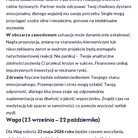
celów życiowych. Partner może odczuwać Twój chwilowy dystans
emocjonalny, dlatego wyjaśnij mu swoje potrzeby. Single mogą
przyciągać osoby silne i niezależne, gotowe na
intelektualne
wyzwania
.
W obszarze zawodowym
sytuacja może dynamicznie eskalować.
Nagła propozycja, zmiana na stanowisku kierowniczym lub
nieoczekiwany zwrot w ważnym projekcie będą wymagały
natychmiastowej reakcji. Nie panikuj – Twoje analityczne
zdolności pozwolą Ci przekuć kryzys w sukces. Finansowo unikaj
impulsywnych inwestycji w nieznane rynki.
Zdrowie
fizyczne będzie odzwierciedleniem Twojego stanu
emocjonalnego. Przemęczenie i stres mogą osłabić Twoją
odporność, dlatego kluczowa staje się odpowiednia
suplementacja oraz dbałość o jakość wypoczynku. Znajdź czas na
medytację lub spacer w samotności, co pomoże wyciszyć
natłok
myśli
.
Waga (23 września – 22 października)
Dla Wag sobota
23 maja 2026 roku
będzie czasem wycofania,