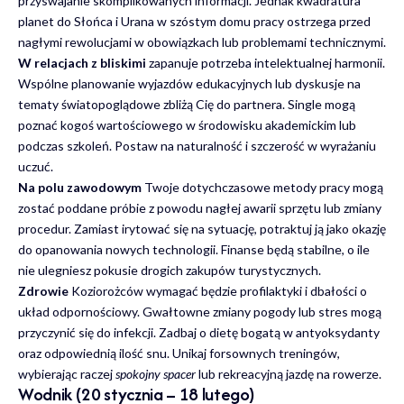
przyswajanie skomplikowanych informacji. Jednak kwadratura
planet do Słońca i Urana w szóstym domu pracy ostrzega przed
nagłymi rewolucjami w obowiązkach lub problemami technicznymi.
W relacjach z bliskimi
zapanuje potrzeba intelektualnej harmonii.
Wspólne planowanie wyjazdów edukacyjnych lub dyskusje na
tematy światopoglądowe zbliżą Cię do partnera. Single mogą
poznać kogoś wartościowego w środowisku akademickim lub
podczas szkoleń. Postaw na naturalność i szczerość w wyrażaniu
uczuć.
Na polu zawodowym
Twoje dotychczasowe metody pracy mogą
zostać poddane próbie z powodu nagłej awarii sprzętu lub zmiany
procedur. Zamiast irytować się na sytuację, potraktuj ją jako okazję
do opanowania nowych technologii. Finanse będą stabilne, o ile
nie ulegniesz pokusie drogich zakupów turystycznych.
Zdrowie
Koziorożców wymagać będzie profilaktyki i dbałości o
układ odpornościowy. Gwałtowne zmiany pogody lub stres mogą
przyczynić się do infekcji. Zadbaj o dietę bogatą w antyoksydanty
oraz odpowiednią ilość snu. Unikaj forsownych treningów,
wybierając raczej
spokojny spacer
lub rekreacyjną jazdę na rowerze.
Wodnik (20 stycznia – 18 lutego)