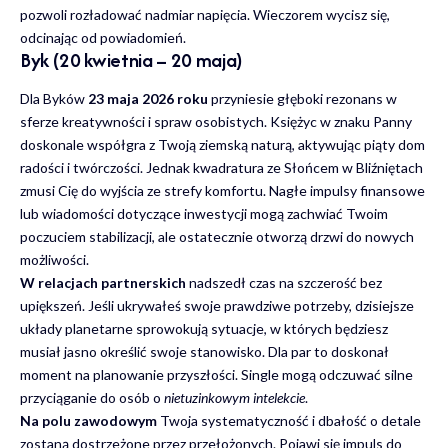
pozwoli rozładować nadmiar napięcia. Wieczorem wycisz się,
odcinając od powiadomień.
Byk (20 kwietnia – 20 maja)
Dla Byków
23 maja 2026 roku
przyniesie głęboki rezonans w
sferze kreatywności i spraw osobistych. Księżyc w znaku Panny
doskonale współgra z Twoją ziemską naturą, aktywując piąty dom
radości i twórczości. Jednak kwadratura ze Słońcem w Bliźniętach
zmusi Cię do wyjścia ze strefy komfortu. Nagłe impulsy finansowe
lub wiadomości dotyczące inwestycji mogą zachwiać Twoim
poczuciem stabilizacji, ale ostatecznie otworzą drzwi do nowych
możliwości.
W relacjach partnerskich
nadszedł czas na szczerość bez
upiększeń. Jeśli ukrywałeś swoje prawdziwe potrzeby, dzisiejsze
układy planetarne sprowokują sytuacje, w których będziesz
musiał jasno określić swoje stanowisko. Dla par to doskonał
moment na planowanie przyszłości. Single mogą odczuwać silne
przyciąganie do osób o
nietuzinkowym intelekcie
.
Na polu zawodowym
Twoja systematyczność i dbałość o detale
zostaną dostrzeżone przez przełożonych. Pojawi się impuls do