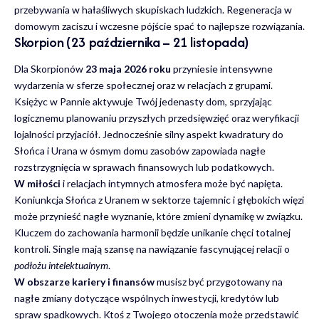
przebywania w hałaśliwych skupiskach ludzkich. Regeneracja w
domowym zaciszu i wczesne pójście spać to najlepsze rozwiązania.
Skorpion (23 października – 21 listopada)
Dla Skorpionów
23 maja 2026 roku
przyniesie intensywne
wydarzenia w sferze społecznej oraz w relacjach z grupami.
Księżyc w Pannie aktywuje Twój jedenasty dom, sprzyjając
logicznemu planowaniu przyszłych przedsięwzięć oraz weryfikacji
lojalności przyjaciół. Jednocześnie silny aspekt kwadratury do
Słońca i Urana w ósmym domu zasobów zapowiada nagłe
rozstrzygnięcia w sprawach finansowych lub podatkowych.
W miłości
i relacjach intymnych atmosfera może być napięta.
Koniunkcja Słońca z Uranem w sektorze tajemnic i głębokich więzi
może przynieść nagłe wyznanie, które zmieni dynamikę w związku.
Kluczem do zachowania harmonii będzie unikanie chęci totalnej
kontroli. Single mają szansę na nawiązanie fascynującej relacji o
podłożu intelektualnym
.
W obszarze kariery i finansów
musisz być przygotowany na
nagłe zmiany dotyczące wspólnych inwestycji, kredytów lub
spraw spadkowych. Ktoś z Twojego otoczenia może przedstawić