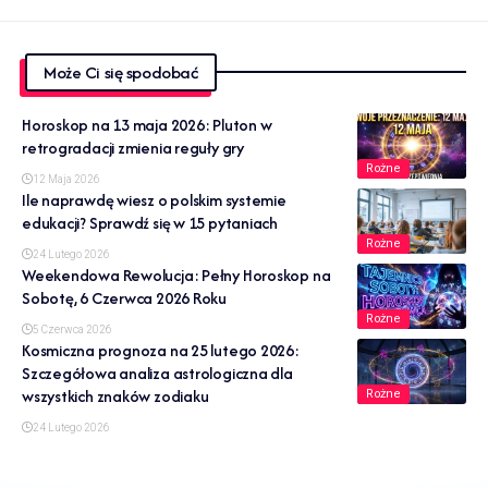
Może Ci się spodobać
Horoskop na 13 maja 2026: Pluton w
retrogradacji zmienia reguły gry
Rożne
12 Maja 2026
Ile naprawdę wiesz o polskim systemie
edukacji? Sprawdź się w 15 pytaniach
Rożne
24 Lutego 2026
Weekendowa Rewolucja: Pełny Horoskop na
Sobotę, 6 Czerwca 2026 Roku
Rożne
5 Czerwca 2026
Kosmiczna prognoza na 25 lutego 2026:
Szczegółowa analiza astrologiczna dla
wszystkich znaków zodiaku
Rożne
24 Lutego 2026