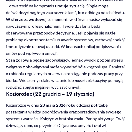
– otwartość na kompromis uratuje sytuację. Single mogą
doświadczyć nagłego zauroczenia kimś, kto odbiega od ich ideału.
W sferze zawodowej
to moment, w którym musisz wykazać się
najwyższym profesjonalizmem. Twoje działania będą
obserwowane przez osoby decyzyjne. Jeśli pojawią się nagłe
problemy z kontrahentami lub awarie systemów, zachowaj spokój
i metodycznie usuwaj usterki. W finansach unikaj podpisywania
umów pod wpływem emocji.
Stan zdrowia
będzie zadowalający, jednak wysoki poziom stresu
związany z obowiązkami może wywołać bóle kręgosłupa. Pamiętaj
o robieniu regularnych przerw na rozciąganie podczas pracy przy
biurku. Wieczorny relaks w saunie lub
masaż relaksacyjny
pomogą
rozluźnić spięte mięśnie i wyciszyć umysł.
Koziorożec (22 grudnia – 19 stycznia)
Koziorożce w dniu
23 maja 2026 roku
odczują potrzebę
poszerzania wiedzy, podróżowania oraz porządkowania swojego
systemu wartości. Księżyc w bratnim znaku Panny aktywuje Twój
dziewiąty dom, co przyniesie Ci jasność umysłu i ułatwi