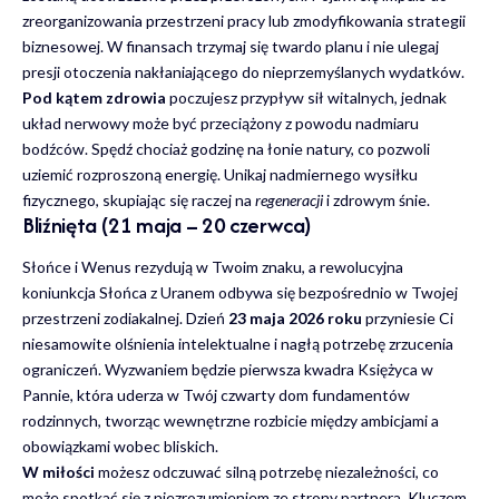
zreorganizowania przestrzeni pracy lub zmodyfikowania strategii
biznesowej. W finansach trzymaj się twardo planu i nie ulegaj
presji otoczenia nakłaniającego do nieprzemyślanych wydatków.
Pod kątem zdrowia
poczujesz przypływ sił witalnych, jednak
układ nerwowy może być przeciążony z powodu nadmiaru
bodźców. Spędź chociaż godzinę na łonie natury, co pozwoli
uziemić rozproszoną energię. Unikaj nadmiernego wysiłku
fizycznego, skupiając się raczej na
regeneracji
i zdrowym śnie.
Bliźnięta (21 maja – 20 czerwca)
Słońce i Wenus rezydują w Twoim znaku, a rewolucyjna
koniunkcja Słońca z Uranem odbywa się bezpośrednio w Twojej
przestrzeni zodiakalnej. Dzień
23 maja 2026 roku
przyniesie Ci
niesamowite olśnienia intelektualne i nagłą potrzebę zrzucenia
ograniczeń. Wyzwaniem będzie pierwsza kwadra Księżyca w
Pannie, która uderza w Twój czwarty dom fundamentów
rodzinnych, tworząc wewnętrzne rozbicie między ambicjami a
obowiązkami wobec bliskich.
W miłości
możesz odczuwać silną potrzebę niezależności, co
może spotkać się z niezrozumieniem ze strony partnera. Kluczem