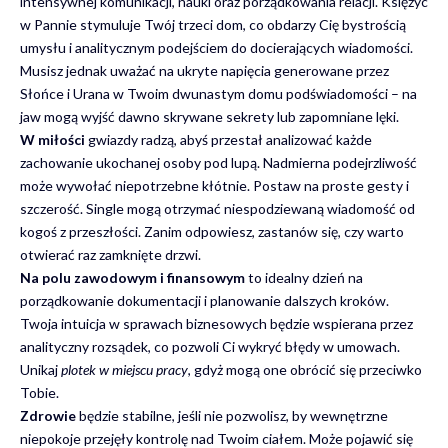
intensywnej komunikacji, nauki oraz porządkowania relacji. Księżyc
w Pannie stymuluje Twój trzeci dom, co obdarzy Cię bystrością
umysłu i analitycznym podejściem do docierających wiadomości.
Musisz jednak uważać na ukryte napięcia generowane przez
Słońce i Urana w Twoim dwunastym domu podświadomości – na
jaw mogą wyjść dawno skrywane sekrety lub zapomniane lęki.
W miłości
gwiazdy radzą, abyś przestał analizować każde
zachowanie ukochanej osoby pod lupą. Nadmierna podejrzliwość
może wywołać niepotrzebne kłótnie. Postaw na proste gesty i
szczerość. Single mogą otrzymać niespodziewaną wiadomość od
kogoś z przeszłości. Zanim odpowiesz, zastanów się, czy warto
otwierać raz zamknięte drzwi.
Na polu zawodowym i finansowym
to idealny dzień na
porządkowanie dokumentacji i planowanie dalszych kroków.
Twoja intuicja w sprawach biznesowych będzie wspierana przez
analityczny rozsądek, co pozwoli Ci wykryć błędy w umowach.
Unikaj
plotek w miejscu pracy
, gdyż mogą one obrócić się przeciwko
Tobie.
Zdrowie
będzie stabilne, jeśli nie pozwolisz, by wewnętrzne
niepokoje przejęły kontrolę nad Twoim ciałem. Może pojawić się