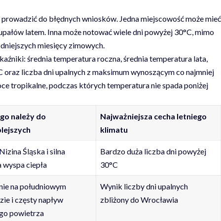
e prowadzić do błędnych wniosków. Jedna miejscowość może mieć
 upałów latem. Inna może notować wiele dni powyżej 30°C, mimo
łodniejszych miesięcy zimowych.
aźniki: średnia temperatura roczna, średnia temperatura lata,
C oraz liczba dni upalnych z maksimum wynoszącym co najmniej
ce tropikalne, podczas których temperatura nie spada poniżej
go należy do
Najważniejsza cecha letniego
plejszych
klimatu
Nizina Śląska i silna
Bardzo duża liczba dni powyżej
a wyspa ciepła
30°C
nie na południowym
Wynik liczby dni upalnych
ie i częsty napływ
zbliżony do Wrocławia
go powietrza