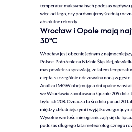
temperatur maksymalnych podczas napływu go
więc od tego, czy porównujemy średnią roczną,
absolutne rekordy.
Wrocław i Opole mają najw
30°C
Wrocław jest obecnie jednym z najmocniejsz
Polsce. Położenie na Nizinie Śląskiej, niewi
mas powietrza sprawiają, że latem temperat
ciepła, szczególnie odczuwalna nocą w gęst
Analiza IMGW obejmująca dni upalne w ostat
we Wrocławiu zanotowano łącznie 209 dni z
było ich 208. Oznacza to średnio ponad 20 tak
między chłodniejszymi i wyjątkowo gorącymi
Wysokie wartości nie ograniczają się do lipca.
podczas długiego lata meteorologicznego rów