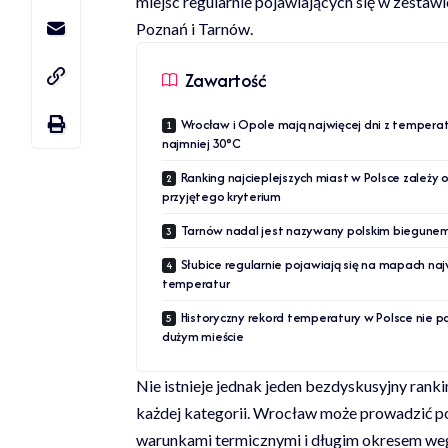
miejsc regularnie pojawiających się w zestawi
Poznań i Tarnów.
Zawartość
Wrocław i Opole mają najwięcej dni z temperat
najmniej 30°C
Ranking najcieplejszych miast w Polsce zależy 
przyjętego kryterium
Tarnów nadal jest nazywany polskim biegunem
Słubice regularnie pojawiają się na mapach na
temperatur
Historyczny rekord temperatury w Polsce nie p
dużym mieście
Nie istnieje jednak jeden bezdyskusyjny rank
każdej kategorii. Wrocław może prowadzić po
warunkami termicznymi i długim okresem weg