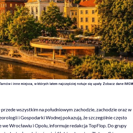
arnów i inne miejsca, w których latem najczęściej notuje się upały. Zobacz dane IMGW
ię przede wszystkim na południowym zachodzie, zachodzie oraz w
eorologii i Gospodarki Wodnej pokazują, że szczególnie często
je we Wrocławiu i Opolu, informuje redakcja
TopFlop
. Do grupy