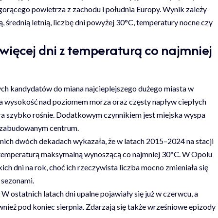
rącego powietrza z zachodu i południa Europy. Wynik zależy
 średnią letnią, liczbę dni powyżej 30°C, temperatury nocne czy
ięcej dni z temperaturą co najmniej
ych kandydatów do miana najcieplejszego dużego miasta w
elka wysokość nad poziomem morza oraz częsty napływ ciepłych
ura szybko rośnie. Dodatkowym czynnikiem jest miejska wyspa
o zabudowanym centrum.
nich dwóch dekadach wykazała, że w latach 2015–2024 na stacji
 temperaturą maksymalną wynoszącą co najmniej 30°C. W Opolu
ich dni na rok, choć ich rzeczywista liczba mocno zmieniała się
 sezonami.
 W ostatnich latach dni upalne pojawiały się już w czerwcu, a
nież pod koniec sierpnia. Zdarzają się także wrześniowe epizody