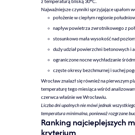
z temperaturą bliską 30°C.
Najważniejsze czynniki sprzyjające upałom w
położenie w ciepłym regionie południow
napływ powietrza zwrotnikowego z poł
stosunkowo mała wysokość nad pozio
duży udział powierzchni betonowych i 
ograniczone nocne wychładzanie śródmi
częste okresy bezchmurnej i suchej po
Wrocław znalazł się również na pierwszym pl
temperaturę tego miesiąca wśród analizowan
czerwca właśnie we Wrocławiu.
Liczba dni upalnych nie mówi jednak wszystkieg
temperatura minimalna, ponieważ rozgrzane budy
Ranking najcieplejszych m
kryterium