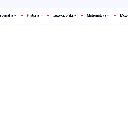
eografia
Historia
Język polski
Matematyka
Muz