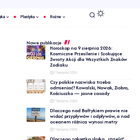
yka
Plastyka
Rożne
Nowe publikacje
Horoskop na 9 sierpnia 2026:
Kosmiczne Przesilenie i Szokujące
Zwroty Akcji dla Wszystkich Znaków
Zodiaku
7 Sierpnia 2026
Czy polskie nazwiska trzeba
odmieniać? Kowalski, Nowak, Ziobro,
Kościuszko — jasne zasady
7 Sierpnia 2026
Dlaczego nad Bałtykiem prawie nie
widać przypływów i odpływów, a nad
oceanem różnica wynosi metry
7 Sierpnia 2026
Dlaczego zakrętka słoika „strzela”