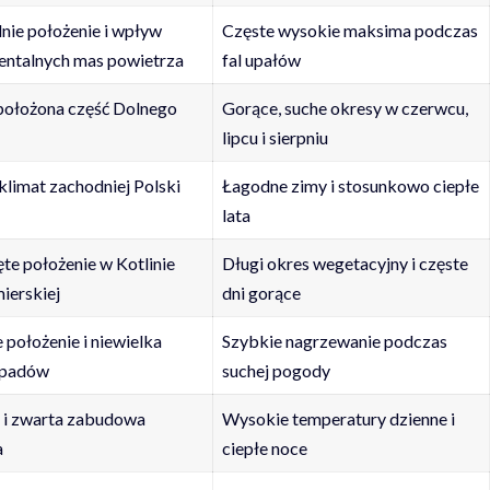
nie położenie i wpływ
Częste wysokie maksima podczas
entalnych mas powietrza
fal upałów
położona część Dolnego
Gorące, suche okresy w czerwcu,
lipcu i sierpniu
klimat zachodniej Polski
Łagodne zimy i stosunkowo ciepłe
lata
te położenie w Kotlinie
Długi okres wegetacyjny i częste
ierskiej
dni gorące
 położenie i niewielka
Szybkie nagrzewanie podczas
opadów
suchej pogody
a i zwarta zabudowa
Wysokie temperatury dzienne i
a
ciepłe noce