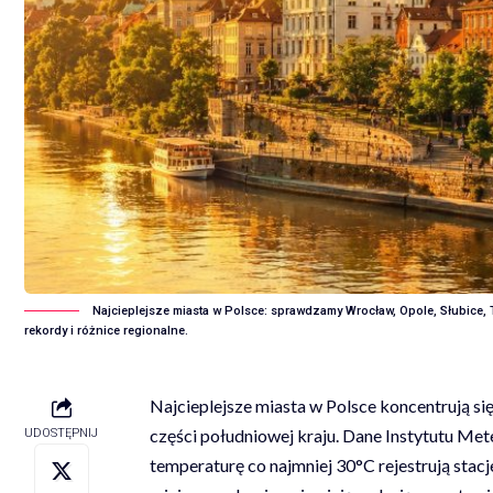
Najcieplejsze miasta w Polsce: sprawdzamy Wrocław, Opole, Słubice, T
rekordy i różnice regionalne.
Najcieplejsze miasta w Polsce koncentrują s
części południowej kraju. Dane Instytutu Met
UDOSTĘPNIJ
temperaturę co najmniej 30°C rejestrują stac