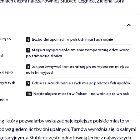
eniach ciepła należą również Słubice, Legnica, Zielona Góra,
urą co
Liczba dni upalnych w polskich miastach rośnie
Miejska wyspa ciepła zmienia temperaturę odczuwaną
od
po zachodzie słońca
Jak porównywać temperaturę przed wyborem miejsca
 ciepła
na letni wyjazd
jwyższych
Gdzie szukać chłodniejszych miejsc podczas fali upałów
Najcieplejsze miasta w Polsce – najważniejsze wnioski
adł w
ing, który pozwalałby wskazać najcieplejsze polskie miasto w
d względem liczby dni upalnych, Tarnów wyróżnia się lokalnymi
etacyjnym, a Słubice często odnotowują jedne z najwyższych