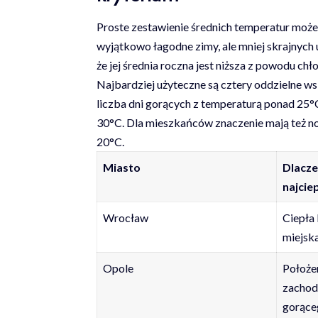
Proste zestawienie średnich temperatur moż
wyjątkowo łagodne zimy, ale mniej skrajnych
że jej średnia roczna jest niższa z powodu ch
Najbardziej użyteczne są cztery oddzielne wsk
liczba dni gorących z temperaturą ponad 25°
30°C. Dla mieszkańców znaczenie mają też no
20°C.
Miasto
Dlacze
najcie
Wrocław
Ciepła 
miejsk
Opole
Położe
zachodz
gorące