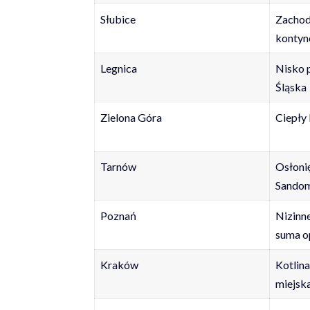
Słubice
Zachod
kontyn
Legnica
Nisko 
Śląska
Zielona Góra
Ciepły 
Tarnów
Osłonię
Sandom
Poznań
Nizinne
suma 
Kraków
Kotlin
miejsk