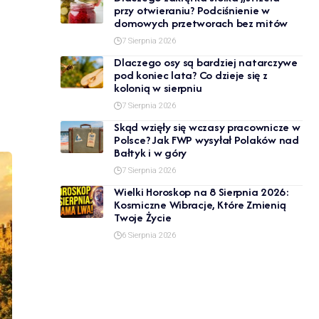
przy otwieraniu? Podciśnienie w
domowych przetworach bez mitów
7 Sierpnia 2026
Dlaczego osy są bardziej natarczywe
pod koniec lata? Co dzieje się z
kolonią w sierpniu
7 Sierpnia 2026
Skąd wzięły się wczasy pracownicze w
Polsce? Jak FWP wysyłał Polaków nad
Bałtyk i w góry
7 Sierpnia 2026
Wielki Horoskop na 8 Sierpnia 2026:
Kosmiczne Wibracje, Które Zmienią
Twoje Życie
6 Sierpnia 2026