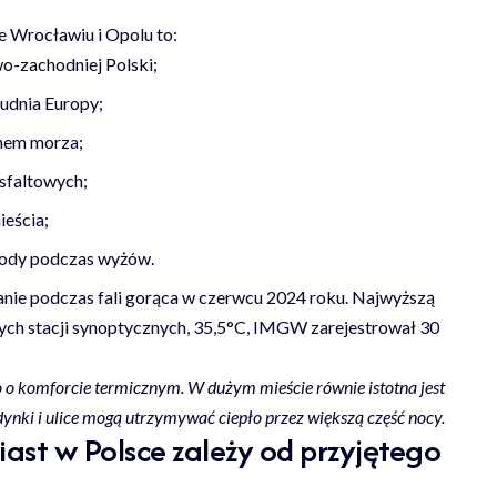
e Wrocławiu i Opolu to:
o-zachodniej Polski;
udnia Europy;
mem morza;
asfaltowych;
eścia;
gody podczas wyżów.
anie podczas fali gorąca w czerwcu 2024 roku. Najwyższą
ych stacji synoptycznych, 35,5°C, IMGW zarejestrował 30
o o komforcie termicznym. W dużym mieście równie istotna jest
nki i ulice mogą utrzymywać ciepło przez większą część nocy.
iast w Polsce zależy od przyjętego