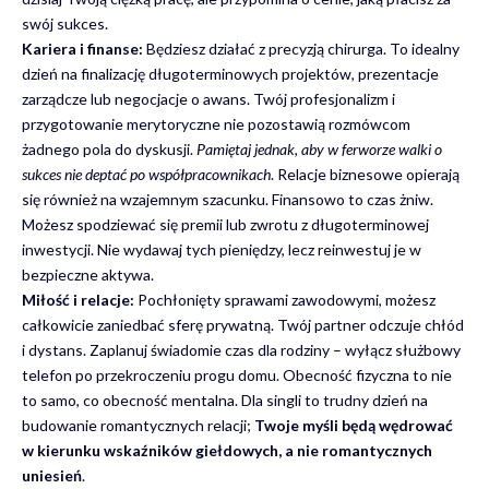
swój sukces.
Kariera i finanse:
Będziesz działać z precyzją chirurga. To idealny
dzień na finalizację długoterminowych projektów, prezentacje
zarządcze lub negocjacje o awans. Twój profesjonalizm i
przygotowanie merytoryczne nie pozostawią rozmówcom
żadnego pola do dyskusji.
Pamiętaj jednak, aby w ferworze walki o
sukces nie deptać po współpracownikach
. Relacje biznesowe opierają
się również na wzajemnym szacunku. Finansowo to czas żniw.
Możesz spodziewać się premii lub zwrotu z długoterminowej
inwestycji. Nie wydawaj tych pieniędzy, lecz reinwestuj je w
bezpieczne aktywa.
Miłość i relacje:
Pochłonięty sprawami zawodowymi, możesz
całkowicie zaniedbać sferę prywatną. Twój partner odczuje chłód
i dystans. Zaplanuj świadomie czas dla rodziny – wyłącz służbowy
telefon po przekroczeniu progu domu. Obecność fizyczna to nie
to samo, co obecność mentalna. Dla singli to trudny dzień na
budowanie romantycznych relacji;
Twoje myśli będą wędrować
w kierunku wskaźników giełdowych, a nie romantycznych
uniesień
.