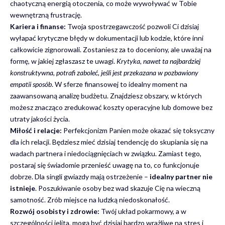
chaotyczną energią otoczenia, co może wywoływać w Tobie
wewnętrzną frustrację.
Kariera i finanse:
Twoja spostrzegawczość pozwoli Ci dzisiaj
wyłapać krytyczne błędy w dokumentacji lub kodzie, które inni
całkowicie zignorowali. Zostaniesz za to doceniony, ale uważaj na
formę, w jakiej zgłaszasz te uwagi.
Krytyka, nawet ta najbardziej
konstruktywna, potrafi zaboleć, jeśli jest przekazana w pozbawiony
empatii sposób
. W sferze finansowej to idealny moment na
zaawansowaną analizę budżetu. Znajdziesz obszary, w których
możesz znacząco zredukować koszty operacyjne lub domowe bez
utraty jakości życia.
Miłość i relacje:
Perfekcjonizm Panien może okazać się toksyczny
dla ich relacji. Będziesz mieć dzisiaj tendencję do skupiania się na
wadach partnera i niedociągnięciach w związku. Zamiast tego,
postaraj się świadomie przenieść uwagę na to, co funkcjonuje
dobrze. Dla singli gwiazdy mają ostrzeżenie –
idealny partner nie
istnieje
. Poszukiwanie osoby bez wad skazuje Cię na wieczną
samotność. Zrób miejsce na ludzką niedoskonałość.
Rozwój osobisty i zdrowie:
Twój układ pokarmowy, a w
szczególności jelita, mogą być dzisiaj bardzo wrażliwe na stres i