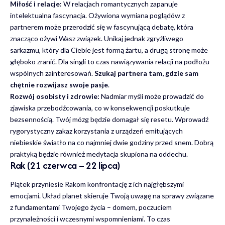
Miłość i relacje:
W relacjach romantycznych zapanuje
intelektualna fascynacja. Ożywiona wymiana poglądów z
partnerem może przerodzić się w fascynującą debatę, która
znacząco ożywi Wasz związek. Unikaj jednak zgryźliwego
sarkazmu, który dla Ciebie jest formą żartu, a drugą stronę może
głęboko zranić. Dla singli to czas nawiązywania relacji na podłożu
wspólnych zainteresowań.
Szukaj partnera tam, gdzie sam
chętnie rozwijasz swoje pasje
.
Rozwój osobisty i zdrowie:
Nadmiar myśli może prowadzić do
zjawiska przebodźcowania, co w konsekwencji poskutkuje
bezsennością. Twój mózg będzie domagał się resetu. Wprowadź
rygorystyczny zakaz korzystania z urządzeń emitujących
niebieskie światło na co najmniej dwie godziny przed snem. Dobrą
praktyką będzie również medytacja skupiona na oddechu.
Rak (21 czerwca – 22 lipca)
Piątek przyniesie Rakom konfrontację z ich najgłębszymi
emocjami. Układ planet skieruje Twoją uwagę na sprawy związane
z fundamentami Twojego życia – domem, poczuciem
przynależności i wczesnymi wspomnieniami. To czas