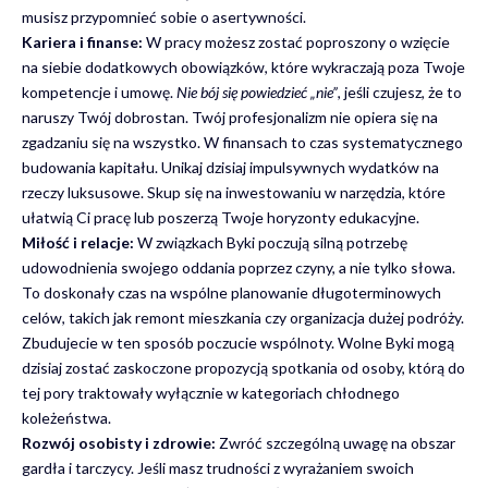
musisz przypomnieć sobie o asertywności.
Kariera i finanse:
W pracy możesz zostać poproszony o wzięcie
na siebie dodatkowych obowiązków, które wykraczają poza Twoje
kompetencje i umowę.
Nie bój się powiedzieć „nie”
, jeśli czujesz, że to
naruszy Twój dobrostan. Twój profesjonalizm nie opiera się na
zgadzaniu się na wszystko. W finansach to czas systematycznego
budowania kapitału. Unikaj dzisiaj impulsywnych wydatków na
rzeczy luksusowe. Skup się na inwestowaniu w narzędzia, które
ułatwią Ci pracę lub poszerzą Twoje horyzonty edukacyjne.
Miłość i relacje:
W związkach Byki poczują silną potrzebę
udowodnienia swojego oddania poprzez czyny, a nie tylko słowa.
To doskonały czas na wspólne planowanie długoterminowych
celów, takich jak remont mieszkania czy organizacja dużej podróży.
Zbudujecie w ten sposób poczucie wspólnoty. Wolne Byki mogą
dzisiaj zostać zaskoczone propozycją spotkania od osoby, którą do
tej pory traktowały wyłącznie w kategoriach chłodnego
koleżeństwa.
Rozwój osobisty i zdrowie:
Zwróć szczególną uwagę na obszar
gardła i tarczycy. Jeśli masz trudności z wyrażaniem swoich