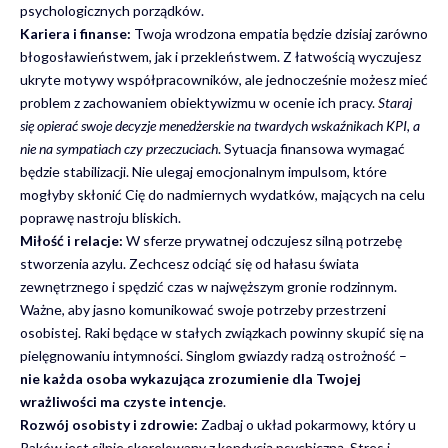
psychologicznych porządków.
Kariera i finanse:
Twoja wrodzona empatia będzie dzisiaj zarówno
błogosławieństwem, jak i przekleństwem. Z łatwością wyczujesz
ukryte motywy współpracowników, ale jednocześnie możesz mieć
problem z zachowaniem obiektywizmu w ocenie ich pracy.
Staraj
się opierać swoje decyzje menedżerskie na twardych wskaźnikach KPI, a
nie na sympatiach czy przeczuciach
. Sytuacja finansowa wymagać
będzie stabilizacji. Nie ulegaj emocjonalnym impulsom, które
mogłyby skłonić Cię do nadmiernych wydatków, mających na celu
poprawę nastroju bliskich.
Miłość i relacje:
W sferze prywatnej odczujesz silną potrzebę
stworzenia azylu. Zechcesz odciąć się od hałasu świata
zewnętrznego i spędzić czas w najwęższym gronie rodzinnym.
Ważne, aby jasno komunikować swoje potrzeby przestrzeni
osobistej. Raki będące w stałych związkach powinny skupić się na
pielęgnowaniu intymności. Singlom gwiazdy radzą ostrożność –
nie każda osoba wykazująca zrozumienie dla Twojej
wrażliwości ma czyste intencje
.
Rozwój osobisty i zdrowie:
Zadbaj o układ pokarmowy, który u
Raków jest silnie skorelowany z kondycją psychiczną. Stres i