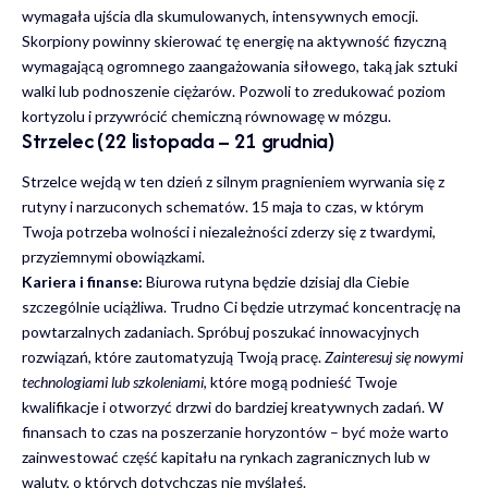
wymagała ujścia dla skumulowanych, intensywnych emocji.
Skorpiony powinny skierować tę energię na aktywność fizyczną
wymagającą ogromnego zaangażowania siłowego, taką jak sztuki
walki lub podnoszenie ciężarów. Pozwoli to zredukować poziom
kortyzolu i przywrócić chemiczną równowagę w mózgu.
Strzelec (22 listopada – 21 grudnia)
Strzelce wejdą w ten dzień z silnym pragnieniem wyrwania się z
rutyny i narzuconych schematów. 15 maja to czas, w którym
Twoja potrzeba wolności i niezależności zderzy się z twardymi,
przyziemnymi obowiązkami.
Kariera i finanse:
Biurowa rutyna będzie dzisiaj dla Ciebie
szczególnie uciążliwa. Trudno Ci będzie utrzymać koncentrację na
powtarzalnych zadaniach. Spróbuj poszukać innowacyjnych
rozwiązań, które zautomatyzują Twoją pracę.
Zainteresuj się nowymi
technologiami lub szkoleniami
, które mogą podnieść Twoje
kwalifikacje i otworzyć drzwi do bardziej kreatywnych zadań. W
finansach to czas na poszerzanie horyzontów – być może warto
zainwestować część kapitału na rynkach zagranicznych lub w
waluty, o których dotychczas nie myślałeś.