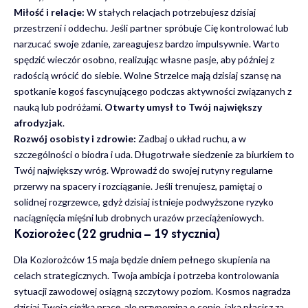
Miłość i relacje:
W stałych relacjach potrzebujesz dzisiaj
przestrzeni i oddechu. Jeśli partner spróbuje Cię kontrolować lub
narzucać swoje zdanie, zareagujesz bardzo impulsywnie. Warto
spędzić wieczór osobno, realizując własne pasje, aby później z
radością wrócić do siebie. Wolne Strzelce mają dzisiaj szansę na
spotkanie kogoś fascynującego podczas aktywności związanych z
nauką lub podróżami.
Otwarty umysł to Twój największy
afrodyzjak
.
Rozwój osobisty i zdrowie:
Zadbaj o układ ruchu, a w
szczególności o biodra i uda. Długotrwałe siedzenie za biurkiem to
Twój największy wróg. Wprowadź do swojej rutyny regularne
przerwy na spacery i rozciąganie. Jeśli trenujesz, pamiętaj o
solidnej rozgrzewce, gdyż dzisiaj istnieje podwyższone ryzyko
naciągnięcia mięśni lub drobnych urazów przeciążeniowych.
Koziorożec (22 grudnia – 19 stycznia)
Dla Koziorożców 15 maja będzie dniem pełnego skupienia na
celach strategicznych. Twoja ambicja i potrzeba kontrolowania
sytuacji zawodowej osiągną szczytowy poziom. Kosmos nagradza
dzisiaj Twoją ciężką pracę, ale przypomina o cenie, jaką płacisz za