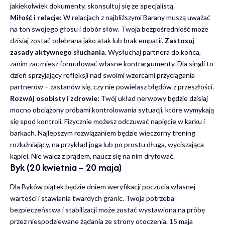
jakiekolwiek dokumenty, skonsultuj się ze specjalistą.
Miłość i relacje:
W relacjach z najbliższymi Barany muszą uważać
na ton swojego głosu i dobór słów. Twoja bezpośredniość może
dzisiaj zostać odebrana jako atak lub brak empatii.
Zastosuj
zasady aktywnego słuchania
. Wysłuchaj partnera do końca,
zanim zaczniesz formułować własne kontrargumenty. Dla singli to
dzień sprzyjający refleksji nad swoimi wzorcami przyciągania
partnerów – zastanów się, czy nie powielasz błędów z przeszłości.
Rozwój osobisty i zdrowie:
Twój układ nerwowy będzie dzisiaj
mocno obciążony próbami kontrolowania sytuacji, które wymykają
się spod kontroli. Fizycznie możesz odczuwać napięcie w karku i
barkach. Najlepszym rozwiązaniem będzie wieczorny trening
rozluźniający, na przykład joga lub po prostu długa, wyciszająca
kąpiel. Nie walcz z prądem, naucz się na nim dryfować.
Byk (20 kwietnia – 20 maja)
Dla Byków piątek będzie dniem weryfikacji poczucia własnej
wartości i stawiania twardych granic. Twoja potrzeba
bezpieczeństwa i stabilizacji może zostać wystawiona na próbę
przez niespodziewane żądania ze strony otoczenia. 15 maja