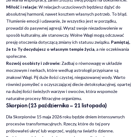
Miłość i relacje:
W relacjach uczuciowych będziesz dążyć do
absolutnej harmonii, nawet kosztem własnych potrzeb. To błąd.
Tłumienie emocji i udawanie, że wszystko jest w porządku,
prowadzi do pasywnej agresji. Wyraź swoje niezadowolenie w
sposób kulturalny, ale stanowczy. Wolne Wagi mogą odczuwać
presję otoczenia dotyczącą zmiany ich statusu związku.
Pamiętaj,
że to Ty decydujesz o własnym tempie życia
, a nie oczekiwania
społeczne.
Rozwój osobisty i zdrowie:
Zadbaj o równowagę w układzie
moczowym i nerkach, które według astrologii przypisane są
znakowi Wagi. Pij duże ilości czystej, niegazowanej wody. Warto
również pomyśleć o oczyszczającej diecie detoksykacyjnej, opartej
na dużej ilości świeżych warzyw i owoców, która wspomoże
naturalne procesy filtracyjne organizmu.
Skorpion (23 października – 21 listopada)
Dla Skorpionów 15 maja 2026 roku będzie dniem intensywnych
procesów transformacyjnych. Rzeczy, które do tej pory
próbowałeś ukryć lub wyprzeć, wyjdą na światło dzienne.