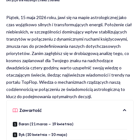
Decyzje dla Każdego Znaku Zodiaku
Piątek, 15 maja 2026 roku, jawi się na mapie astrologicznej jako
czas wyjątkowo silnych i transformujących energii. Położenie ciał
niebieskich, w szczególności dominujący wpływ stabilizujących
tranzytów w połączeniu z dynamicznymi ruchami księżycowymi,
zmusza nas do przedefiniowania naszych dotychczasowych
priorytetów. Zanim zagłębisz się w drobiazgową analizę tego, co
kosmos zaplanował dla Twojego znaku na nadchodzące
dwadzieścia cztery godziny, warto uzupełnić swoją wiedzę o
otaczającym świecie, śledząc
najświeższe wiadomości i trendy na
portalu TopFlop
. Wiedza o mechanizmach rządzących naszą
codziennością w połączeniu ze świadomością astrologiczną to
klucz do podejmowania optymalnych decyzji.
Zawartość
Baran (21 marca – 19 kwietnia)
Byk (20 kwietnia – 20 maja)