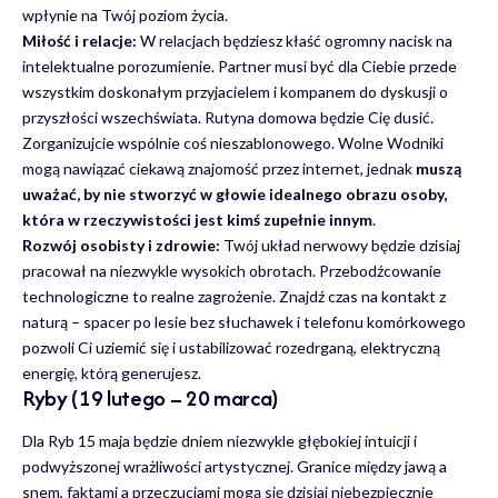
wpłynie na Twój poziom życia.
Miłość i relacje:
W relacjach będziesz kłaść ogromny nacisk na
intelektualne porozumienie. Partner musi być dla Ciebie przede
wszystkim doskonałym przyjacielem i kompanem do dyskusji o
przyszłości wszechświata. Rutyna domowa będzie Cię dusić.
Zorganizujcie wspólnie coś nieszablonowego. Wolne Wodniki
mogą nawiązać ciekawą znajomość przez internet, jednak
muszą
uważać, by nie stworzyć w głowie idealnego obrazu osoby,
która w rzeczywistości jest kimś zupełnie innym
.
Rozwój osobisty i zdrowie:
Twój układ nerwowy będzie dzisiaj
pracował na niezwykle wysokich obrotach. Przebodźcowanie
technologiczne to realne zagrożenie. Znajdź czas na kontakt z
naturą – spacer po lesie bez słuchawek i telefonu komórkowego
pozwoli Ci uziemić się i ustabilizować rozedrganą, elektryczną
energię, którą generujesz.
Ryby (19 lutego – 20 marca)
Dla Ryb 15 maja będzie dniem niezwykle głębokiej intuicji i
podwyższonej wrażliwości artystycznej. Granice między jawą a
snem, faktami a przeczuciami mogą się dzisiaj niebezpiecznie