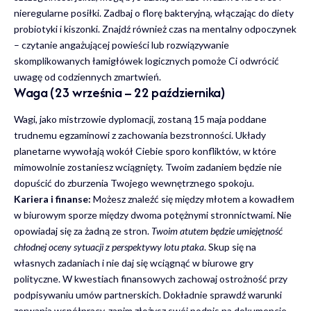
nieregularne posiłki. Zadbaj o florę bakteryjną, włączając do diety
probiotyki i kiszonki. Znajdź również czas na mentalny odpoczynek
– czytanie angażującej powieści lub rozwiązywanie
skomplikowanych łamigłówek logicznych pomoże Ci odwrócić
uwagę od codziennych zmartwień.
Waga (23 września – 22 października)
Wagi, jako mistrzowie dyplomacji, zostaną 15 maja poddane
trudnemu egzaminowi z zachowania bezstronności. Układy
planetarne wywołają wokół Ciebie sporo konfliktów, w które
mimowolnie zostaniesz wciągnięty. Twoim zadaniem będzie nie
dopuścić do zburzenia Twojego wewnętrznego spokoju.
Kariera i finanse:
Możesz znaleźć się między młotem a kowadłem
w biurowym sporze między dwoma potężnymi stronnictwami. Nie
opowiadaj się za żadną ze stron.
Twoim atutem będzie umiejętność
chłodnej oceny sytuacji z perspektywy lotu ptaka
. Skup się na
własnych zadaniach i nie daj się wciągnąć w biurowe gry
polityczne. W kwestiach finansowych zachowaj ostrożność przy
podpisywaniu umów partnerskich. Dokładnie sprawdź warunki
zerwania współpracy, zanim złożysz swój podpis na dokumencie.