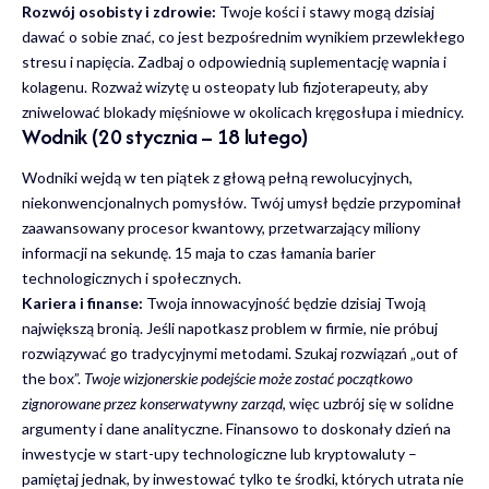
Rozwój osobisty i zdrowie:
Twoje kości i stawy mogą dzisiaj
dawać o sobie znać, co jest bezpośrednim wynikiem przewlekłego
stresu i napięcia. Zadbaj o odpowiednią suplementację wapnia i
kolagenu. Rozważ wizytę u osteopaty lub fizjoterapeuty, aby
zniwelować blokady mięśniowe w okolicach kręgosłupa i miednicy.
Wodnik (20 stycznia – 18 lutego)
Wodniki wejdą w ten piątek z głową pełną rewolucyjnych,
niekonwencjonalnych pomysłów. Twój umysł będzie przypominał
zaawansowany procesor kwantowy, przetwarzający miliony
informacji na sekundę. 15 maja to czas łamania barier
technologicznych i społecznych.
Kariera i finanse:
Twoja innowacyjność będzie dzisiaj Twoją
największą bronią. Jeśli napotkasz problem w firmie, nie próbuj
rozwiązywać go tradycyjnymi metodami. Szukaj rozwiązań „out of
the box”.
Twoje wizjonerskie podejście może zostać początkowo
zignorowane przez konserwatywny zarząd
, więc uzbrój się w solidne
argumenty i dane analityczne. Finansowo to doskonały dzień na
inwestycje w start-upy technologiczne lub kryptowaluty –
pamiętaj jednak, by inwestować tylko te środki, których utrata nie