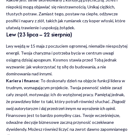
niepokój mogą objawiać się niestrawnością. Unikaj ciężkich,
tłustych potraw. Zamiast tego, postaw na ciepłe, odżywcze
posiłki i napary z ziół, takich jak rumianek czy koper włoski, które
ułatwią trawienie i uspokoją żołądek.
Lew (23 lipca – 22 sierpnia)
Lwy wejdą w 15 maja z poczuciem ogromnej, niemalże niespożytej
energii. Twoja charyzma i potrzeba bycia w centrum uwagi
osiągną dzisiaj apogeum. Kosmos stawia przed Tobą jednak
wyzwanie: jak wykorzystać tę siłę do budowania, a nie
dominowania nad innymi.
Kariera i finanse:
To doskonały dzień na objęcie funkcji lidera w
trudnym, wymagającym projekcie. Twoja pewność siebie zarazi
cały zespół, motywując ich do wytężonej pracy. Pamiętaj jednak,
że prawdziwy lider to taki, który potrafi również słuchać.
Złagodź
swój autorytaryzm i daj przestrzeń innym na wyrażenie ich opinii
.
Finansowo jest to bardzo pomyślny czas. Twoje wcześniejsze,
odważne decyzje biznesowe zaczną przynosić oczekiwane
dywidendy. Możesz również liczyć na zwrot dawno zapomnianego