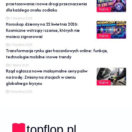
przetasowania i nowe drogi przeznaczenia
dla każdego znaku zodiaku
Rożne
17 Kwietnia 2026
Horoskop dzienny na 22 kwietnia 2026:
Kosmiczne wstrząsy i szanse, których nie
możesz zignorować
Rożne
21 Kwietnia 2026
Transformacja rynku gier hazardowych online: funkcje,
technologie mobilne i nowe trendy
21 Marca 2026
Rząd ogłasza nowe maksymalne ceny paliw
na środę: Zmiany na stacjach w cieniu
globalnego kryzysu
Rożne
14 Kwietnia 2026