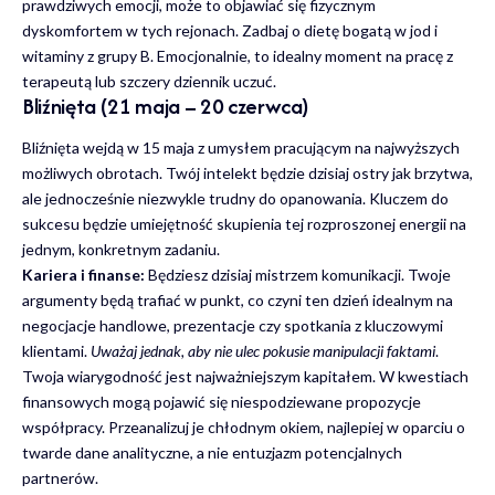
prawdziwych emocji, może to objawiać się fizycznym
dyskomfortem w tych rejonach. Zadbaj o dietę bogatą w jod i
witaminy z grupy B. Emocjonalnie, to idealny moment na pracę z
terapeutą lub szczery dziennik uczuć.
Bliźnięta (21 maja – 20 czerwca)
Bliźnięta wejdą w 15 maja z umysłem pracującym na najwyższych
możliwych obrotach. Twój intelekt będzie dzisiaj ostry jak brzytwa,
ale jednocześnie niezwykle trudny do opanowania. Kluczem do
sukcesu będzie umiejętność skupienia tej rozproszonej energii na
jednym, konkretnym zadaniu.
Kariera i finanse:
Będziesz dzisiaj mistrzem komunikacji. Twoje
argumenty będą trafiać w punkt, co czyni ten dzień idealnym na
negocjacje handlowe, prezentacje czy spotkania z kluczowymi
klientami.
Uważaj jednak, aby nie ulec pokusie manipulacji faktami
.
Twoja wiarygodność jest najważniejszym kapitałem. W kwestiach
finansowych mogą pojawić się niespodziewane propozycje
współpracy. Przeanalizuj je chłodnym okiem, najlepiej w oparciu o
twarde dane analityczne, a nie entuzjazm potencjalnych
partnerów.