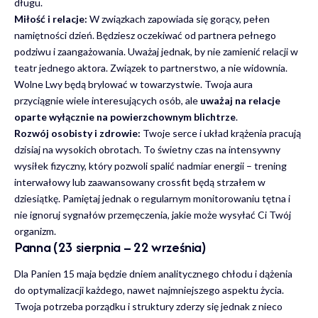
długu.
Miłość i relacje:
W związkach zapowiada się gorący, pełen
namiętności dzień. Będziesz oczekiwać od partnera pełnego
podziwu i zaangażowania. Uważaj jednak, by nie zamienić relacji w
teatr jednego aktora. Związek to partnerstwo, a nie widownia.
Wolne Lwy będą brylować w towarzystwie. Twoja aura
przyciągnie wiele interesujących osób, ale
uważaj na relacje
oparte wyłącznie na powierzchownym blichtrze
.
Rozwój osobisty i zdrowie:
Twoje serce i układ krążenia pracują
dzisiaj na wysokich obrotach. To świetny czas na intensywny
wysiłek fizyczny, który pozwoli spalić nadmiar energii – trening
interwałowy lub zaawansowany crossfit będą strzałem w
dziesiątkę. Pamiętaj jednak o regularnym monitorowaniu tętna i
nie ignoruj sygnałów przemęczenia, jakie może wysyłać Ci Twój
organizm.
Panna (23 sierpnia – 22 września)
Dla Panien 15 maja będzie dniem analitycznego chłodu i dążenia
do optymalizacji każdego, nawet najmniejszego aspektu życia.
Twoja potrzeba porządku i struktury zderzy się jednak z nieco