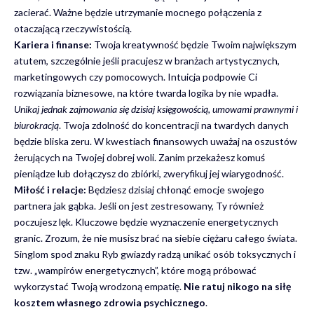
zacierać. Ważne będzie utrzymanie mocnego połączenia z
otaczającą rzeczywistością.
Kariera i finanse:
Twoja kreatywność będzie Twoim największym
atutem, szczególnie jeśli pracujesz w branżach artystycznych,
marketingowych czy pomocowych. Intuicja podpowie Ci
rozwiązania biznesowe, na które twarda logika by nie wpadła.
Unikaj jednak zajmowania się dzisiaj księgowością, umowami prawnymi i
biurokracją
. Twoja zdolność do koncentracji na twardych danych
będzie bliska zeru. W kwestiach finansowych uważaj na oszustów
żerujących na Twojej dobrej woli. Zanim przekażesz komuś
pieniądze lub dołączysz do zbiórki, zweryfikuj jej wiarygodność.
Miłość i relacje:
Będziesz dzisiaj chłonąć emocje swojego
partnera jak gąbka. Jeśli on jest zestresowany, Ty również
poczujesz lęk. Kluczowe będzie wyznaczenie energetycznych
granic. Zrozum, że nie musisz brać na siebie ciężaru całego świata.
Singlom spod znaku Ryb gwiazdy radzą unikać osób toksycznych i
tzw. „wampirów energetycznych”, które mogą próbować
wykorzystać Twoją wrodzoną empatię.
Nie ratuj nikogo na siłę
kosztem własnego zdrowia psychicznego
.