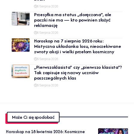
6 Sierpnia 2026
Przesyłka ma status „doręczona”, ale
paczki nie ma — kto powinien złożyć
reklamację
6 Sierpnia 2026
Horoskop na 7 sierpnia 2026 roku:
Mistyczna układanka losu, nieoczekiwane
zwroty akcji i wielki przełom kosmiczny
5 Sierpnia 2026
„Pierwszoklasista” czy „pierwszo klasista”?
Tak zapisuje się nazwy uczniów
poszczególnych klas
5 Sierpnia 2026
Może Ci się spodobać
Horoskop na 18 kwietnia 2026: Kosmiczne