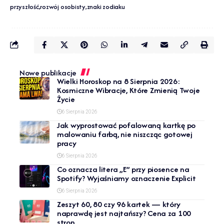
przyszłość
rozwój osobisty
znaki zodiaku
Nowe publikacje
Wielki Horoskop na 8 Sierpnia 2026:
Kosmiczne Wibracje, Które Zmienią Twoje
Życie
6 Sierpnia 2026
Jak wyprostować pofalowaną kartkę po
malowaniu farbą, nie niszcząc gotowej
pracy
6 Sierpnia 2026
Co oznacza litera „E” przy piosence na
Spotify? Wyjaśniamy oznaczenie Explicit
6 Sierpnia 2026
Zeszyt 60, 80 czy 96 kartek — który
naprawdę jest najtańszy? Cena za 100
stron