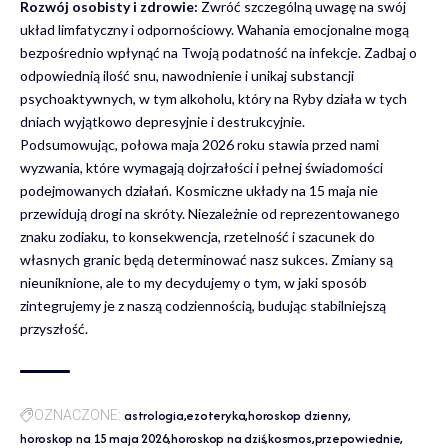
Rozwój osobisty i zdrowie:
Zwróć szczególną uwagę na swój
układ limfatyczny i odpornościowy. Wahania emocjonalne mogą
bezpośrednio wpłynąć na Twoją podatność na infekcje. Zadbaj o
odpowiednią ilość snu, nawodnienie i unikaj substancji
psychoaktywnych, w tym alkoholu, który na Ryby działa w tych
dniach wyjątkowo depresyjnie i destrukcyjnie.
Podsumowując, połowa maja 2026 roku stawia przed nami
wyzwania, które wymagają dojrzałości i pełnej świadomości
podejmowanych działań. Kosmiczne układy na 15 maja nie
przewidują drogi na skróty. Niezależnie od reprezentowanego
znaku zodiaku, to konsekwencja, rzetelność i szacunek do
własnych granic będą determinować nasz sukces. Zmiany są
nieuniknione, ale to my decydujemy o tym, w jaki sposób
zintegrujemy je z naszą codziennością, budując stabilniejszą
przyszłość.
astrologia
ezoteryka
horoskop dzienny
OZNACZONE:
horoskop na 15 maja 2026
horoskop na dziś
kosmos
przepowiednie