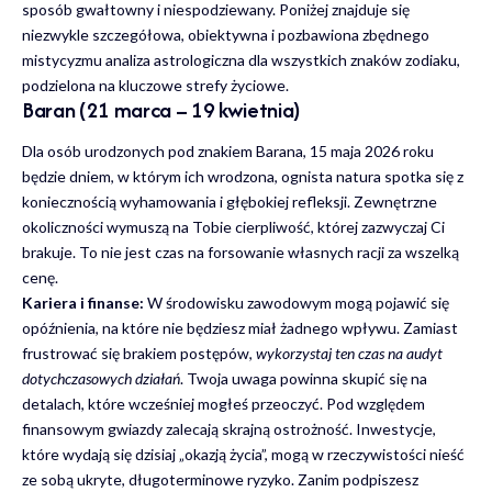
sposób gwałtowny i niespodziewany. Poniżej znajduje się
niezwykle szczegółowa, obiektywna i pozbawiona zbędnego
mistycyzmu analiza astrologiczna dla wszystkich znaków zodiaku,
podzielona na kluczowe strefy życiowe.
Baran (21 marca – 19 kwietnia)
Dla osób urodzonych pod znakiem Barana, 15 maja 2026 roku
będzie dniem, w którym ich wrodzona, ognista natura spotka się z
koniecznością wyhamowania i głębokiej refleksji. Zewnętrzne
okoliczności wymuszą na Tobie cierpliwość, której zazwyczaj Ci
brakuje. To nie jest czas na forsowanie własnych racji za wszelką
cenę.
Kariera i finanse:
W środowisku zawodowym mogą pojawić się
opóźnienia, na które nie będziesz miał żadnego wpływu. Zamiast
frustrować się brakiem postępów,
wykorzystaj ten czas na audyt
dotychczasowych działań
. Twoja uwaga powinna skupić się na
detalach, które wcześniej mogłeś przeoczyć. Pod względem
finansowym gwiazdy zalecają skrajną ostrożność. Inwestycje,
które wydają się dzisiaj „okazją życia”, mogą w rzeczywistości nieść
ze sobą ukryte, długoterminowe ryzyko. Zanim podpiszesz