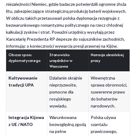
niezależności Niemiec, gdzie badacze potwierdzili
ogromne złoża
litu
, zabezpieczające strategiczną produkcję baterii wojskowych.
W obliczu takich przetasowań polska dyplomacja rezygnuje z
bezwarunkowego romantyzmu politycznego na rzecz chłodnej
kalkulacji zysków i strat. Poważni urzędnicy wysyłają przez
Kancelarię Prezydenta RP
depesze do sojuszników zachodnich,
informując o konieczności wywarcia presji prawnej na Kijów.
Obszar sporu
Stanowisko
Narracja ukraińskiej
dyplomatycznego
urzędników w
prasy
Warszawie
Kultywowanie
Działanie skrajnie
Wewnętrzna
tradycji UPA
nieprzyzwoite,
sprawa obronności,
pomocne dla
suwerenne prawo
rosyjskiego
do bohaterów
wywiadu.
narodowych.
Integracja Kijowa
Warunkowana
Polska używa
z UE / NATO
bezwzględną zgodą
szantażu
na pełne
prawicowego,