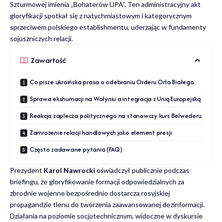
Szturmowej imienia „Bohaterów UPA”. Ten administracyjny akt
gloryfikacji spotkał się z natychmiastowym i kategorycznym
sprzeciwem polskiego establishmentu, uderzając w fundamenty
sojuszniczych relacji.
Zawartość
Co pisze ukraińska prasa o odebraniu Orderu Orła Białego
Sprawa ekshumacji na Wołyniu a integracja z Unią Europejską
Reakcja zaplecza politycznego na stanowczy kurs Belwederu
Zamrożenie relacji handlowych jako element presji
Często zadawane pytania (FAQ)
Prezydent
Karol Nawrocki
oświadczył publicznie podczas
briefingu, że gloryfikowanie formacji odpowiedzialnych za
zbrodnie wojenne bezpośrednio dostarcza rosyjskiej
propagandzie tlenu do tworzenia zaawansowanej dezinformacji.
Działania na poziomie socjotechnicznym, widoczne w dyskursie