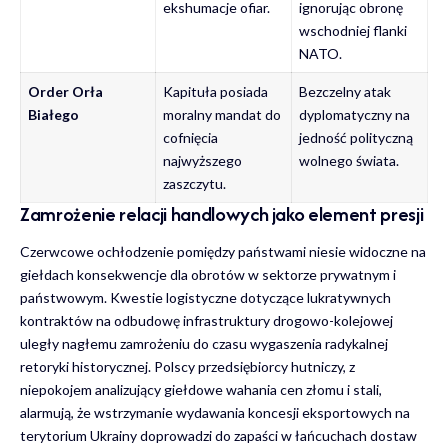
ekshumacje ofiar.
ignorując obronę
wschodniej flanki
NATO.
Order Orła
Kapituła posiada
Bezczelny atak
Białego
moralny mandat do
dyplomatyczny na
cofnięcia
jedność polityczną
najwyższego
wolnego świata.
zaszczytu.
Zamrożenie relacji handlowych jako element presji
Czerwcowe ochłodzenie pomiędzy państwami niesie widoczne na
giełdach konsekwencje dla obrotów w sektorze prywatnym i
państwowym. Kwestie logistyczne dotyczące lukratywnych
kontraktów na odbudowę infrastruktury drogowo-kolejowej
uległy nagłemu zamrożeniu do czasu wygaszenia radykalnej
retoryki historycznej. Polscy przedsiębiorcy hutniczy, z
niepokojem analizujący giełdowe
wahania cen złomu i stali
,
alarmują, że wstrzymanie wydawania koncesji eksportowych na
terytorium Ukrainy doprowadzi do zapaści w łańcuchach dostaw