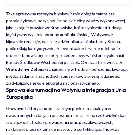
Taka agresywna retoryka błyskawicznie obiegła tamtejsze
portale cyfrowe, pozycjonując polskie elity władzy wykonawczej
jako skrajnie prawicowe środowiska, które cynicznie utrudniają
logistyczny wysiłek obronny armii ukraińskiej. Wpływowe
kijowskie redakcje, na czele z dziennikarzami platformy Strana,
podkreślają kategorycznie, że ewentualne fizyczne odebranie
orderu stanowić będzie bezprecedensowy w historii dyplomacji
Europy Środkowo-Wschodniej policzek. Oznacza to również, że
Wołodymyr Zełenski
znajdzie się w trudnym położeniu, lawirując
między żądaniami zachodnich sojuszników a presją rodzimego,
zradykalizowanego elektoratu nacjonalistycznego.
Sprawa ekshumacji na Wołyniu a integracja z Unią
Europejską
Głównym historyczno-politycznym punktem zapalnym w
dwustronnych relacjach pozostaje nierozliczona
rzeź wołyńska
i
trwający od lat zakaz prowadzenia prac poszukiwawczych,
nakładany przez ukraińskie instytucje certyfikujące.
Instytut