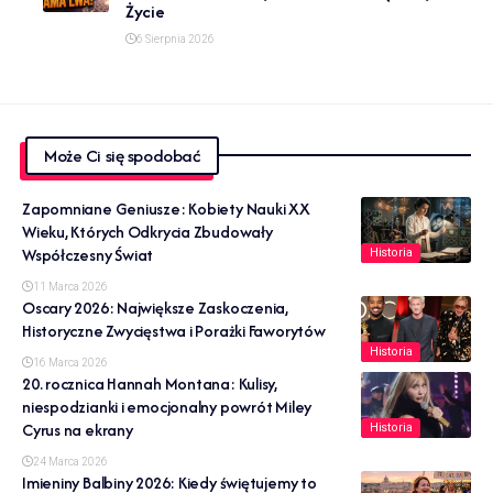
Życie
6 Sierpnia 2026
Może Ci się spodobać
Zapomniane Geniusze: Kobiety Nauki XX
Wieku, Których Odkrycia Zbudowały
Współczesny Świat
Historia
11 Marca 2026
Oscary 2026: Największe Zaskoczenia,
Historyczne Zwycięstwa i Porażki Faworytów
Historia
16 Marca 2026
20. rocznica Hannah Montana: Kulisy,
niespodzianki i emocjonalny powrót Miley
Cyrus na ekrany
Historia
24 Marca 2026
Imieniny Balbiny 2026: Kiedy świętujemy to