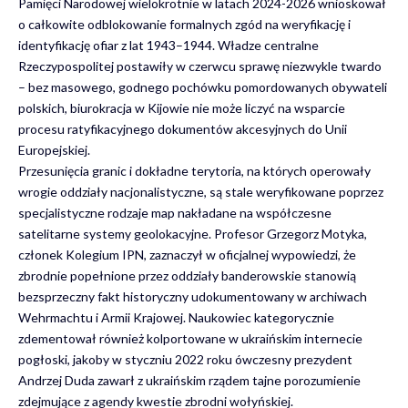
Pamięci Narodowej
wielokrotnie w latach 2024-2026 wnioskował
o całkowite odblokowanie formalnych zgód na weryfikację i
identyfikację ofiar z lat 1943–1944. Władze centralne
Rzeczypospolitej postawiły w czerwcu sprawę niezwykle twardo
– bez masowego, godnego pochówku pomordowanych obywateli
polskich, biurokracja w Kijowie nie może liczyć na wsparcie
procesu ratyfikacyjnego dokumentów akcesyjnych do Unii
Europejskiej.
Przesunięcia granic i dokładne terytoria, na których operowały
wrogie oddziały nacjonalistyczne, są stale weryfikowane poprzez
specjalistyczne
rodzaje map
nakładane na współczesne
satelitarne systemy geolokacyjne. Profesor Grzegorz Motyka,
członek Kolegium IPN, zaznaczył w oficjalnej wypowiedzi, że
zbrodnie popełnione przez oddziały banderowskie stanowią
bezsprzeczny fakt historyczny udokumentowany w archiwach
Wehrmachtu i Armii Krajowej. Naukowiec kategorycznie
zdementował również kolportowane w ukraińskim internecie
pogłoski, jakoby w styczniu 2022 roku ówczesny prezydent
Andrzej Duda zawarł z ukraińskim rządem tajne porozumienie
zdejmujące z agendy kwestie zbrodni wołyńskiej.