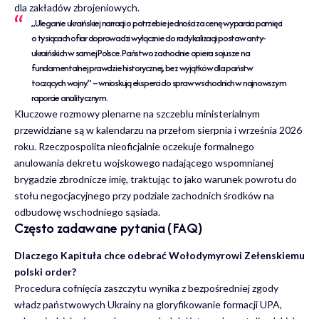
dla zakładów zbrojeniowych.
„Uleganie ukraińskiej narracji o potrzebie jedności za cenę wyparcia pamięci
o tysiącach ofiar doprowadzi wyłącznie do radykalizacji postaw anty-
ukraińskich w samej Polsce. Państwo zachodnie opiera sojusze na
fundamentalnej prawdzie historycznej, bez wyjątków dla państw
toczących wojny.” – wnioskują eksperci do spraw wschodnich w najnowszym
raporcie analitycznym.
Kluczowe rozmowy plenarne na szczeblu ministerialnym
przewidziane są w kalendarzu na przełom sierpnia i września 2026
roku. Rzeczpospolita nieoficjalnie oczekuje formalnego
anulowania dekretu wojskowego nadającego wspomnianej
brygadzie zbrodnicze imię, traktując to jako warunek powrotu do
stołu negocjacyjnego przy podziale zachodnich środków na
odbudowę wschodniego sąsiada.
Często zadawane pytania (FAQ)
Dlaczego Kapituła chce odebrać Wołodymyrowi Zełenskiemu
polski order?
Procedura cofnięcia zaszczytu wynika z bezpośredniej zgody
władz państwowych Ukrainy na gloryfikowanie formacji UPA,