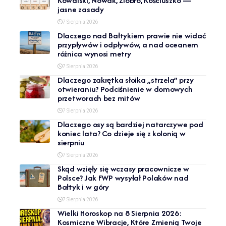
Kowalski, Nowak, Ziobro, Kościuszko —
jasne zasady
7 Sierpnia 2026
Dlaczego nad Bałtykiem prawie nie widać
przypływów i odpływów, a nad oceanem
różnica wynosi metry
7 Sierpnia 2026
Dlaczego zakrętka słoika „strzela” przy
otwieraniu? Podciśnienie w domowych
przetworach bez mitów
7 Sierpnia 2026
Dlaczego osy są bardziej natarczywe pod
koniec lata? Co dzieje się z kolonią w
sierpniu
7 Sierpnia 2026
Skąd wzięły się wczasy pracownicze w
Polsce? Jak FWP wysyłał Polaków nad
Bałtyk i w góry
7 Sierpnia 2026
Wielki Horoskop na 8 Sierpnia 2026:
Kosmiczne Wibracje, Które Zmienią Twoje