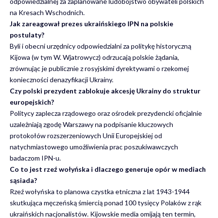
odpowiedzialnej za zaplanowane ludobójstwo obywateli polskich
na Kresach Wschodnich.
Jak zareagował prezes ukraińskiego IPN na polskie
postulaty?
Byli i obecni urzędnicy odpowiedzialni za politykę historyczną
Kijowa (w tym W. Wjatrowycz) odrzucają polskie żądania,
zrównując je publicznie z rosyjskimi dyrektywami o rzekomej
konieczności denazyfikacji Ukrainy.
Czy polski prezydent zablokuje akcesję Ukrainy do struktur
europejskich?
Politycy zaplecza rządowego oraz ośrodek prezydencki oficjalnie
uzależniają zgodę Warszawy na podpisanie kluczowych
protokołów rozszerzeniowych Unii Europejskiej od
natychmiastowego umożliwienia prac poszukiwawczych
badaczom IPN-u.
Co to jest rzeź wołyńska i dlaczego generuje opór w mediach
sąsiada?
Rzeź wołyńska to planowa czystka etniczna z lat 1943-1944
skutkująca męczeńską śmiercią ponad 100 tysięcy Polaków z rąk
ukraińskich nacjonalistów. Kijowskie media omijają ten termin,