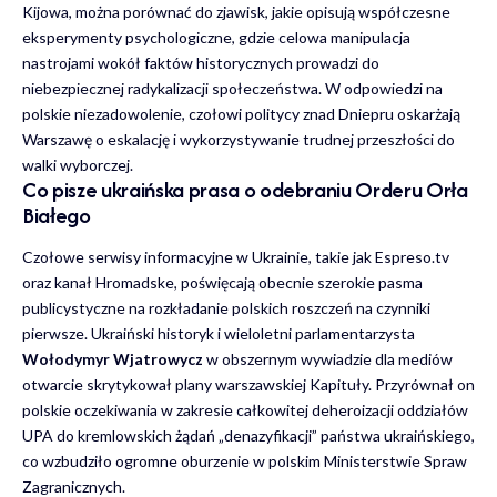
Kijowa, można porównać do zjawisk, jakie opisują współczesne
eksperymenty psychologiczne
, gdzie celowa manipulacja
nastrojami wokół faktów historycznych prowadzi do
niebezpiecznej radykalizacji społeczeństwa. W odpowiedzi na
polskie niezadowolenie, czołowi politycy znad Dniepru oskarżają
Warszawę o eskalację i wykorzystywanie trudnej przeszłości do
walki wyborczej.
Co pisze ukraińska prasa o odebraniu Orderu Orła
Białego
Czołowe serwisy informacyjne w Ukrainie, takie jak Espreso.tv
oraz kanał Hromadske, poświęcają obecnie szerokie pasma
publicystyczne na rozkładanie polskich roszczeń na czynniki
pierwsze. Ukraiński historyk i wieloletni parlamentarzysta
Wołodymyr Wjatrowycz
w obszernym wywiadzie dla mediów
otwarcie skrytykował plany warszawskiej Kapituły. Przyrównał on
polskie oczekiwania w zakresie całkowitej deheroizacji oddziałów
UPA do kremlowskich żądań „denazyfikacji” państwa ukraińskiego,
co wzbudziło ogromne oburzenie w polskim Ministerstwie Spraw
Zagranicznych.